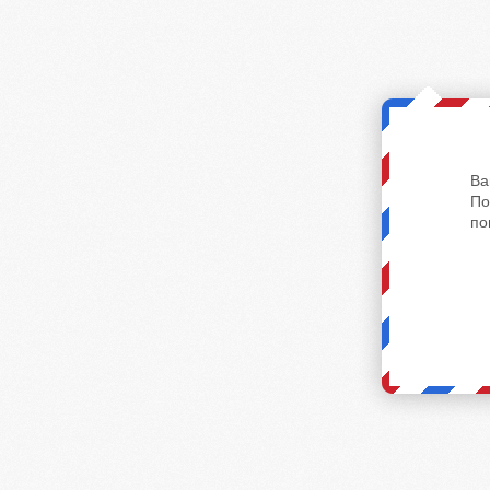
Ва
По
по