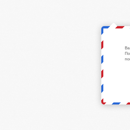
Ва
По
по