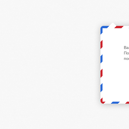
Ва
По
по