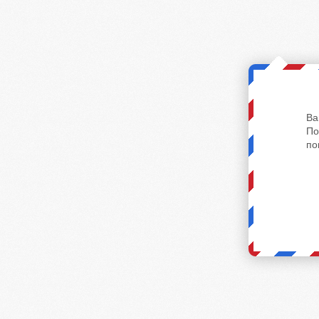
Ва
По
по