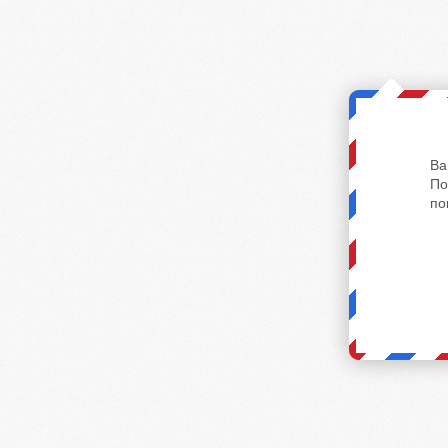
Ва
По
по