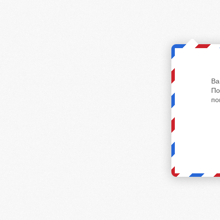
Ва
По
по