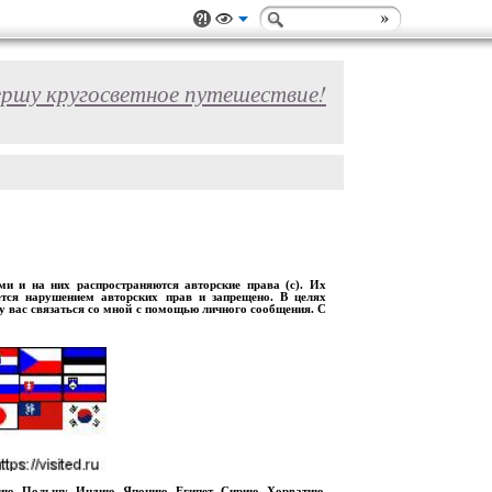
ершу кругосветное путешествие!
 и на них распространяются авторские права (с). Их
ется нарушением авторских прав и запрещено. В целях
шу вас связаться со мной с помощью личного сообщения. С
рию, Польшу, Индию, Японию, Египет, Сирию, Хорватию,