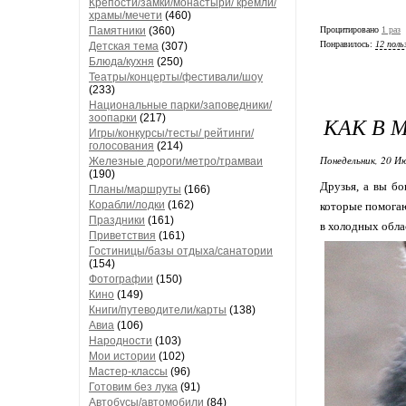
Крепости/замки/монастыри/ кремли/
храмы/мечети
(460)
Процитировано
1 раз
Памятники
(360)
Понравилось:
12 поль
Детская тема
(307)
Блюда/кухня
(250)
Театры/концерты/фестивали/шоу
(233)
Национальные парки/заповедники/
КАК В 
зоопарки
(217)
Игры/конкурсы/тесты/ рейтинги/
голосования
(214)
Понедельник, 20 Ию
Железные дороги/метро/трамваи
(190)
Друзья, а вы бо
Планы/маршруты
(166)
Корабли/лодки
(162)
которые помогаю
Праздники
(161)
в холодных обла
Приветствия
(161)
Гостиницы/базы отдыха/санатории
(154)
Фотографии
(150)
Кино
(149)
Книги/путеводители/карты
(138)
Авиа
(106)
Народности
(103)
Мои истории
(102)
Мастер-классы
(96)
Готовим без лука
(91)
Автобусы/автомобили
(84)