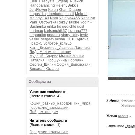
Elen_i_rebyata
Evgenij_Ruskich
Handbalancing
Heler
JBekkie
JulyFlower
Kelen
Khan-Dragon
Lapus_ka
Libertador
Lussit
Mela-ni
Melody-143
Nam
Natalya4455
Nattaliya
Pani_Ostrowska
Roksy
Taikhe
Yogini-
Sashenka
erlika
fro
gedichte
gost
harimau
karlsonchik67
lozanna777
nepaprika
nnadink
starry_fairy
teyty
vasily_sergeev
vesna_2010
Аргона
Граф-С
Золотое_кольцо
Катя_Дизайнер_Иванова
Лаконика
ЛеДо
Мелом_по_стеклу
Мудрый_Бодрис
Мышка-Машка
Наталия_Прошунина
Норманн
Сергей_Щипин
София_Выговская-
Блехман
Юксаре
Сообщества
-
Участник сообществ
(Всего в списке: 4)
Рубрики:
Фотореп
Кошки_разных_народов
Пни_мира
Московск
Городские_взломщики
Пойдем_поедим
Метки:
россия
Читатель сообществ
(Всего в списке: 1)
Понравилось:
6 польз
Городские_взломщики