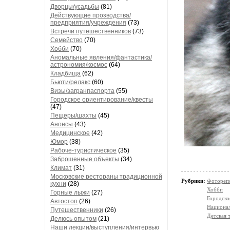
Дворцы/усадьбы
(81)
Действующие прозводства/
предприятия/учреждения
(73)
Встречи путешественников
(73)
Семейство
(70)
Хобби
(70)
Аномальные явления/фантастика/
астрономия/космос
(64)
Кладбища
(62)
Бьюти/релакс
(60)
Визы/загранпаспорта
(55)
Городское ориентирование/квесты
(47)
Пещеры/шахты
(45)
Анонсы
(43)
Медицинское
(42)
Юмор
(38)
Рабоче-туристическое
(35)
Заброшенные объекты
(34)
Климат
(31)
Московские рестораны традиционной
Рубрики:
Фотореп
кухни
(28)
Хобби
Горные лыжи
(27)
Городско
Автостоп
(26)
Национал
Путешественники
(26)
Детская 
Делюсь опытом
(21)
Наши лекции/выступления/интервью