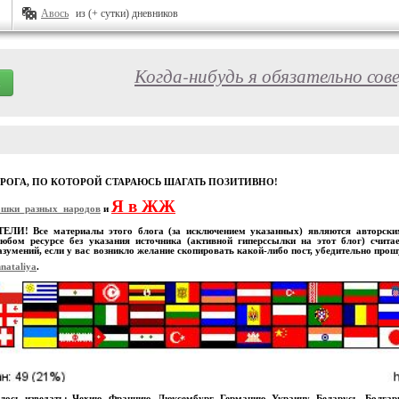
Авось
из (+ сутки) дневников
Когда-нибудь я обязательно сов
ОРОГА, ПО КОТОРОЙ СТАРАЮСЬ ШАГАТЬ ПОЗИТИВНО!
Я в ЖЖ
ошки_разных_народов
и
И! Все материалы этого блога (за исключением указанных) являются авторскими
юбом ресурсе без указания источника (активной гиперссылки на этот блог) счита
зумений, если у вас возникло желание скопировать какой-либо пост, убедительно про
nataliya
.
лось изведать: Чехию, Францию, Люксембург, Германию, Украину, Беларусь, Болга