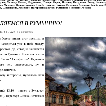
рузию, Мьянму, Йемен, Индонезию, Южную Корею, Италию, Иорданию, Литву, Финлян
ю, Молдову, Приднестровье, Китай, Гонконг, Латвию, Испанию, Андорру, Камбоджу, Вь
ю, Швейцарию, Армению, Нагорный Карабах, Румынию и немного Россию!
ВЛЯЕМСЯ В РУМЫНИЮ!
2016 г. 10:10
+ в цитатник
ы будете читать этот пост, мы, я
 находиться уже в небе между
рестом. Да, сегодня начинается
е по Румынии. Едем, как всегда
. Летим "Аэрофлотом". Надеемся
ого чего интересного, ну, и
ре, конечно.
 кому интересно, публикую наш
м.
ик).
13.10 - прилет в Бухарест
ни). Переезд в Синаю. Ночевка в