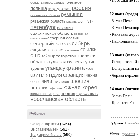
- Прогулка по го
полезное
область
петрозаводск
россия
польша
португалия
22 июня (среда
румыния
ростовская область
санкт-
- Замок Пелеш.
рязанская область
рязань
петербург
- Замок Пелишо
сахалин
сахалинская область
- Канатная доро
северная
северная осетия
македония
- Национальный
сибирь
северный кавказ
ссылки
сицилия
словакия
словения
23 июня (четве
сша
тверская
татарстан
таймыр
область
тунис
- Исторический 
тульская область
украина
уганда
турция
- Центральная п
урал
финляндия
франция
чехия
- Черная церковь
швеция
чили
чечня
швейцария
южная корея
эстония
24 июня (пятни
эфиопия
япония
ярославль
ява
южная осетия
- Замок Бран
ярославская область
- Крепость Рыш
Рубрики
-
Рубрики:
Планы/м
Фоторепортажи
(1464)
Выставки/музеи
(591)
Метки:
румыния
Традиции/обычаи
(590)