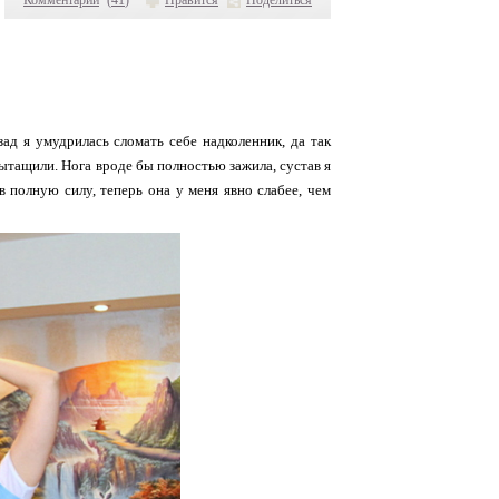
зад я умудрилась сломать себе надколенник, да так
вытащили. Нога вроде бы полностью зажила, сустав я
 в полную силу, теперь она у меня явно слабее, чем