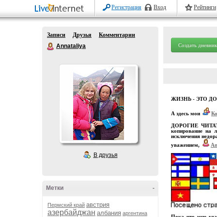
Регистрация
Вход
Рейтинги
Записи
Друзья
Комментарии
Создать дневник
Annataliya
ЖИЗНЬ - ЭТО Д
А здесь мои
К
ДОРОГИЕ ЧИТАТЕЛ
копирование на л
исключения недора
уважением,
An
В друзья
Метки
-
австрия
Пермский край
азербайджан
албания
аргентина
Пока что мне уда