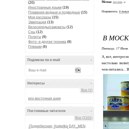
Метки:
москва
(20)
Иностранные языки
(19)
Понравилось:
6 польз
Плавания водные и подводные
(15)
Мои рассказы
(15)
Эмиграция
(13)
Велосипеды/самокаты
(12)
Сны
(12)
В МОСК
Полеты
(9)
Фото- и другая техника
(8)
Плюшки
(6)
Пятница, 17 Июня 
А, вот, интересн
Подписка по e-mail
-
настолько лилип
чем питались... 
Интересы
-
Все (1)
юго-восточная азия
Постоянные читатели
-
Все (2101)
-Поднебесная-
Assketka
DAY_MEN