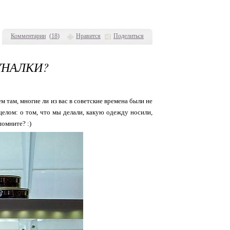
Комментарии
(
18
)
Нравится
Поделиться
УНАЛКИ?
ем там, многие ли из вас в советские времена были не
целом: о том, что мы делали, какую одежду носили,
помните? :)