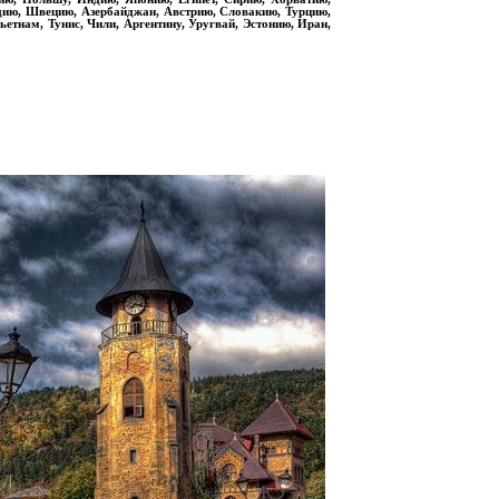
дию, Швецию, Азербайджан, Австрию, Словакию, Турцию,
етнам, Тунис, Чили, Аргентину, Уругвай, Эстонию, Иран,