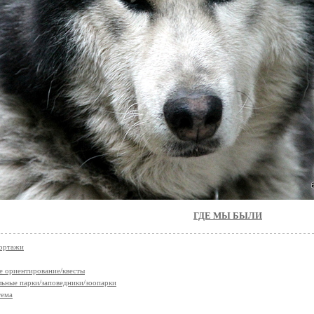
ГДЕ МЫ БЫЛИ
ортажи
е ориентирование/квесты
ьные парки/заповедники/зоопарки
тема