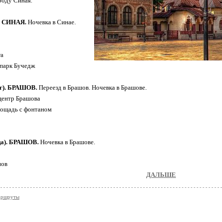
роду Синая.
). СИНАЯ.
Ночевка в Синае.
р
га
 парк Бучедж
рг). БРАШОВ.
Переезд в Брашов. Ночевка в Брашове.
центр Брашова
лощадь с фонтаном
ца). БРАШОВ.
Ночевка в Брашове.
нов
ДАЛЬШЕ
аршруты