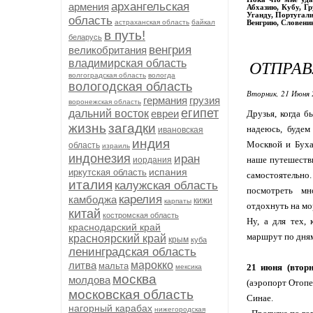
архангельская
армения
Абхазию, Кубу, Г
Уганду, Португали
область
астраханская область
байкал
Венгрию, Словени
в путь!
беларусь
венгрия
великобритания
ОТПРА
владимирская область
волгоградская область
вологда
вологодская область
Вторник, 21 Июня 
германия
грузия
воронежская область
египет
дальний восток
евреи
Друзья, когда б
жизнь
загадки
надеюсь, будем
ивановская
индия
Москвой и Буха
область
израиль
индонезия
иран
наше путешестви
иордания
испания
иркутская область
самостоятельно
италия
калужская область
посмотреть мн
карелия
камбоджа
кижи
карпаты
отдохнуть на мо
китай
костромская область
Ну, а для тех,
краснодарский край
маршрут по дня
красноярский край
крым
куба
ленинградская область
литва
марокко
мальта
21 июня (вторн
мексика
москва
молдова
(аэропорт Отопе
московская область
Синае.
нагорный карабах
нижегородская