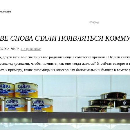
ователям
ВЕ СНОВА СТАЛИ ПОЯВЛЯТЬСЯ КОММ
2016 г. 10:10
+ в цитатник
о, други мои, многие ли из вас родились еще в советские времена? Ну, или скаж
усико-кукусиками, чтобы помнить, как оно тогда жилось? Я сейчас говорю в 
Вот, к примеру, такие пирамиды из консервных банок кильки и бычков в томате 