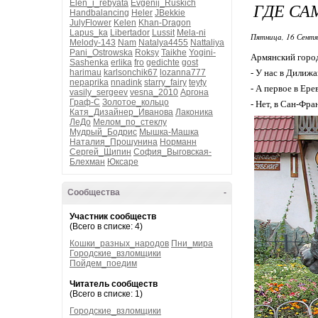
Elen_i_rebyata
Evgenij_Ruskich
ГДЕ СА
Handbalancing
Heler
JBekkie
JulyFlower
Kelen
Khan-Dragon
Lapus_ka
Libertador
Lussit
Mela-ni
Пятница, 16 Сентя
Melody-143
Nam
Natalya4455
Nattaliya
Pani_Ostrowska
Roksy
Taikhe
Yogini-
Армянский горо
Sashenka
erlika
fro
gedichte
gost
harimau
karlsonchik67
lozanna777
- У нас в Дилижа
nepaprika
nnadink
starry_fairy
teyty
- А первое в Ере
vasily_sergeev
vesna_2010
Аргона
Граф-С
Золотое_кольцо
- Нет, в Сан-Фра
Катя_Дизайнер_Иванова
Лаконика
ЛеДо
Мелом_по_стеклу
Мудрый_Бодрис
Мышка-Машка
Наталия_Прошунина
Норманн
Сергей_Щипин
София_Выговская-
Блехман
Юксаре
Сообщества
-
Участник сообществ
(Всего в списке: 4)
Кошки_разных_народов
Пни_мира
Городские_взломщики
Пойдем_поедим
Читатель сообществ
(Всего в списке: 1)
Городские_взломщики