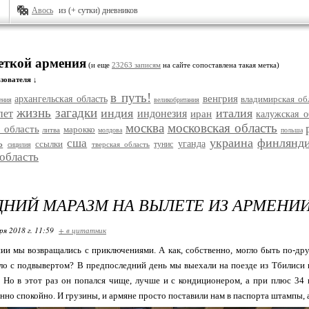
Авось
из (+ сутки) дневников
меткой армения
(и еще
23263 записям
на сайте сопоставлена такая метка)
зователя ↓
в путь!
венгрия
архангельская область
владимирская об
ения
великобритания
жизнь
загадки
индия
италия
пет
индонезия
иран
калужская о
москва
московская область
 область
марокко
литва
молдова
польша
украина
финлянд
ь
сша
ссылки
уганда
тунис
тверская область
сицилия
 область
НИЙ МАРАЗМ НА ВЫЛЕТЕ ИЗ АРМЕНИ
ря 2018 г. 11:59
+ в цитатник
и мы возвращались с приключениями. А как, собственно, могло быть по-дру
о с подвывертом? В предпоследний день мы выехали на поезде из Тбилиси в
 Но в этот раз он попался чище, лучше и с кондиционером, а при плюс 34 к
но спокойно. И грузины, и армяне просто поставили нам в паспорта штампы, 