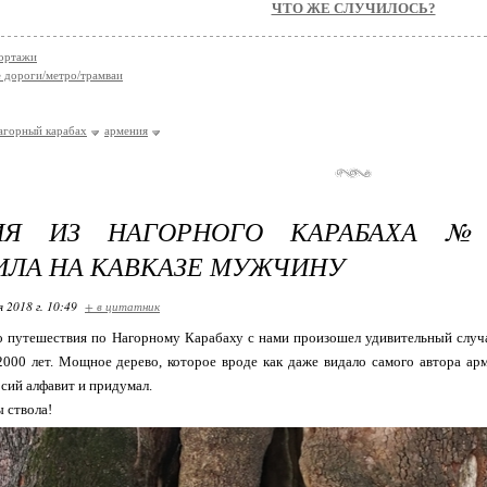
ЧТО ЖЕ СЛУЧИЛОСЬ?
ортажи
 дороги/метро/трамваи
агорный карабах
армения
ИЯ ИЗ НАГОРНОГО КАРАБАХА №
ИЛА НА КАВКАЗЕ МУЖЧИНУ
я 2018 г. 10:49
+ в цитатник
 путешествия по Нагорному Карабаху с нами произошел удивительный случа
2000 лет. Мощное дерево, которое вроде как даже видало самого автора а
сий алфавит и придумал.
 ствола!