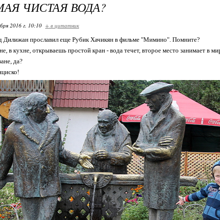
МАЯ ЧИСТАЯ ВОДА?
бря 2016 г. 10:10
+ в цитатник
д Дилижан прославил еще Рубик Хачикян в фильме "Мимино". Помните?
не, в кухне, открываешь простой кран - вода течет, второе место занимает в ми
ване, да?
нциско!