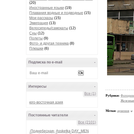
(20)
Иностранные языки
(19)
Плавания водные и подводные
(15)
Мои рассказы
(15)
Эмиграция
(13)
Велосипеды/самокаты
(12)
Сны
(12)
Полеты
(9)
Фото- и другая техника
(8)
Плюшки
(6)
Подписка по e-mail
-
Интересы
-
Все (1)
Рубрики:
Фотореп
Железные
юго-восточная азия
Метки:
армения
Постоянные читатели
-
Все (2101)
-Поднебесная-
Assketka
DAY_MEN