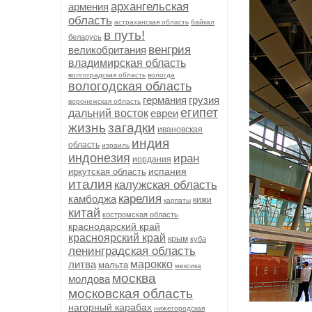
архангельская
армения
область
астраханская область
байкал
в путь!
беларусь
венгрия
великобритания
владимирская область
волгоградская область
вологда
вологодская область
германия
грузия
воронежская область
египет
дальний восток
евреи
жизнь
загадки
ивановская
индия
область
израиль
индонезия
иран
иордания
испания
иркутская область
италия
калужская область
карелия
камбоджа
кижи
карпаты
китай
костромская область
краснодарский край
красноярский край
крым
куба
ленинградская область
литва
марокко
мальта
мексика
москва
молдова
московская область
нагорный карабах
нижегородская