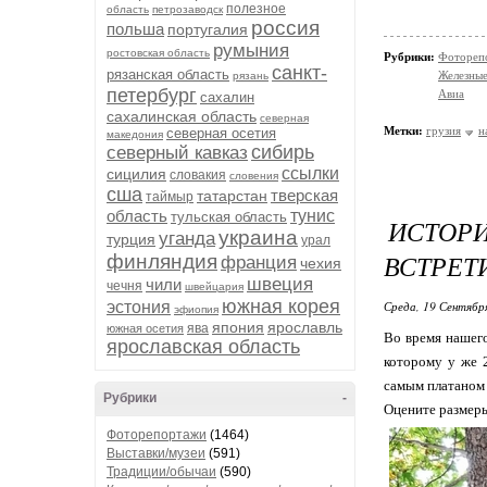
полезное
область
петрозаводск
россия
польша
португалия
румыния
ростовская область
Рубрики:
Фотореп
санкт-
рязанская область
Железные
рязань
петербург
Авиа
сахалин
сахалинская область
северная
Метки:
грузия
н
северная осетия
македония
сибирь
северный кавказ
ссылки
сицилия
словакия
словения
сша
тверская
татарстан
таймыр
область
тунис
тульская область
ИСТОР
украина
уганда
турция
урал
ВСТРЕТ
финляндия
франция
чехия
швеция
чили
чечня
швейцария
южная корея
эстония
Среда, 19 Сентябр
эфиопия
япония
ярославль
ява
южная осетия
Во время нашего
ярославская область
которому у же 
самым платаном 
Рубрики
-
Оцените размеры
Фоторепортажи
(1464)
Выставки/музеи
(591)
Традиции/обычаи
(590)