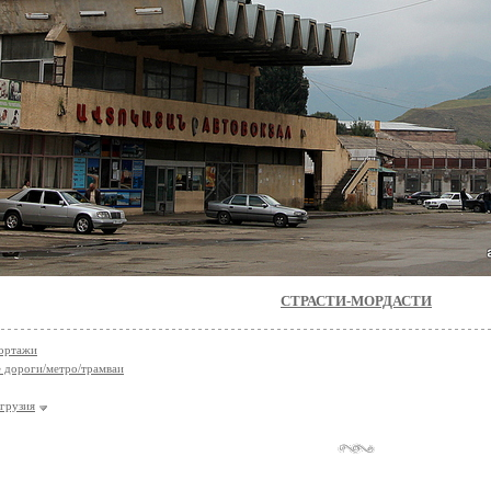
СТРАСТИ-МОРДАСТИ
ортажи
 дороги/метро/трамваи
грузия