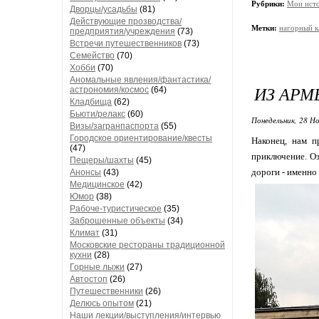
Рубрики:
Мои ист
Дворцы/усадьбы
(81)
Действующие прозводства/
Метки:
нагорный к
предприятия/учреждения
(73)
Встречи путешественников
(73)
Семейство
(70)
Хобби
(70)
Аномальные явления/фантастика/
ИЗ АРМ
астрономия/космос
(64)
Кладбища
(62)
Бьюти/релакс
(60)
Понедельник, 28 Но
Визы/загранпаспорта
(55)
Городское ориентирование/квесты
Наконец, нам п
(47)
приключение. Оз
Пещеры/шахты
(45)
дороги - именно
Анонсы
(43)
Медицинское
(42)
Юмор
(38)
Рабоче-туристическое
(35)
Заброшенные объекты
(34)
Климат
(31)
Московские рестораны традиционной
кухни
(28)
Горные лыжи
(27)
Автостоп
(26)
Путешественники
(26)
Делюсь опытом
(21)
Наши лекции/выступления/интервью