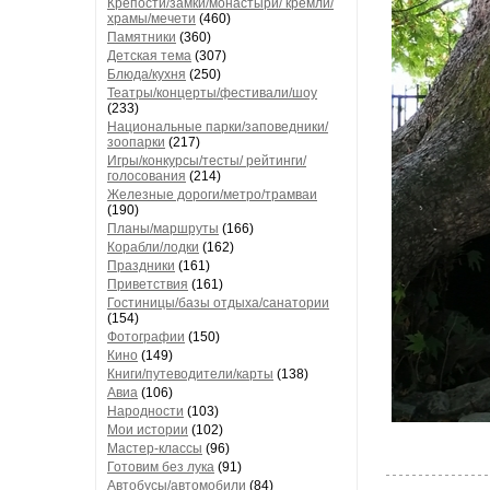
Крепости/замки/монастыри/ кремли/
храмы/мечети
(460)
Памятники
(360)
Детская тема
(307)
Блюда/кухня
(250)
Театры/концерты/фестивали/шоу
(233)
Национальные парки/заповедники/
зоопарки
(217)
Игры/конкурсы/тесты/ рейтинги/
голосования
(214)
Железные дороги/метро/трамваи
(190)
Планы/маршруты
(166)
Корабли/лодки
(162)
Праздники
(161)
Приветствия
(161)
Гостиницы/базы отдыха/санатории
(154)
Фотографии
(150)
Кино
(149)
Книги/путеводители/карты
(138)
Авиа
(106)
Народности
(103)
Мои истории
(102)
Мастер-классы
(96)
Готовим без лука
(91)
Автобусы/автомобили
(84)