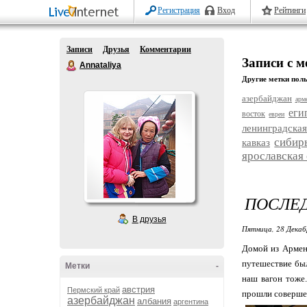
Регистрация
Вход
Рейтинги
Записи
Друзья
Комментарии
Записи с 
Annataliya
Другие метки поль
азербайджан
арм
еги
восток
евреи
ленинградская
сибир
кавказ
ярославская
ПОСЛЕД
В друзья
Пятница, 28 Декаб
Домой из Армени
путешествие был
Метки
-
наш вагон тоже.
австрия
Пермский край
прошли совершен
азербайджан
албания
аргентина