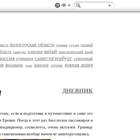
вологодская область
ласть
дальний
грузия
германия
китай
бласть
карелия
красноярский край
камбоджа
россия
санкт-петербург
северный
румыния
ия
южная корея
франция
швеция
эстония
чили
И
ДНЕВНИК
гому, если и подготовка к путешествию и само это
 Ереван. Поезд в этот раз был полон пассажиров и
ондиционер, согласитесь, очень актуален. Границу
а таможенники вообще ничем не заинтересовались.