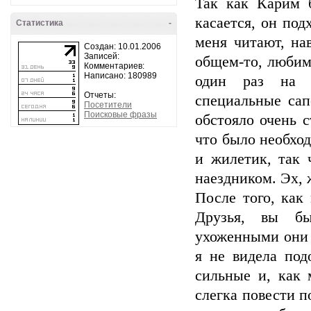
Так как Карим б
касается, он под
Статистика
-
меня читают, на
Создан: 10.01.2006
Записей:
общем-то, любим
Комментариев:
Написано: 180989
один раз на 
Отчеты:
специальные сап
Посетители
Поисковые фразы
обстояло очень с
что было необхо
и жилетик, так 
наездником. Эх, 
После того, как
Друзья, вы бы
ухоженными они 
я не видела под
сильные и, как
слегка повести п