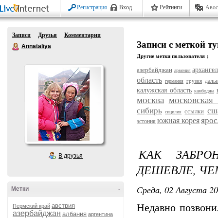
Регистрация
Вход
Рейтинги
Авос
Записи
Друзья
Комментарии
Записи с меткой т
Annataliya
Другие метки пользователя ↓
азербайджан
архангел
армения
область
даль
грузия
германия
калужская область
камбоджа
москва
московская 
сибирь
сш
ссылки
сицилия
ярос
южная корея
эстония
КАК ЗАБРО
В друзья
ДЕШЕВЛЕ, Ч
Среда, 02 Августа 20
Метки
-
австрия
Недавно позвони
Пермский край
азербайджан
албания
аргентина