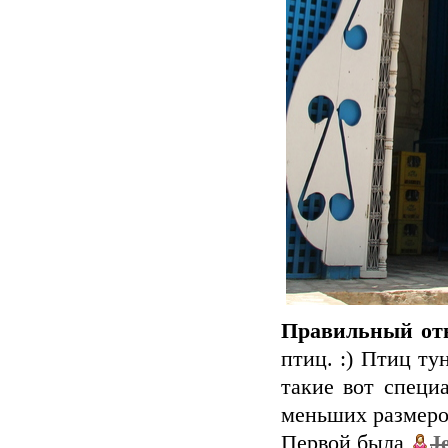
Правильный отв
птиц. :) Птиц т
такие вот специ
меньших размеров
Первой была
J