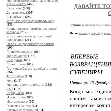
Крепости/замки/монастыри/ кремли/
храмы/мечети
(460)
ДАВАЙТЕ ТО
Памятники
(360)
Детская тема
(307)
Блюда/кухня
(250)
Театры/концерты/фестивали/шоу
(233)
Рубрики:
Гостиницы/базы отдыха
Национальные парки/заповедники/
зоопарки
(217)
Метки:
ссылки
в путь!
тунис
Игры/конкурсы/тесты/ рейтинги/
голосования
(214)
Железные дороги/метро/трамваи
(190)
Планы/маршруты
(166)
ВПЕРВЫЕ 
Корабли/лодки
(162)
Праздники
(161)
ВОЗВРАЩЕНИ
Приветствия
(161)
Гостиницы/базы отдыха/санатории
СУВЕНИРЫ
(154)
Фотографии
(150)
Кино
(149)
Пятница, 20 Декабря 
Книги/путеводители/карты
(138)
Авиа
(106)
Когда мы ездили
Народности
(103)
нашим таксисто
Мои истории
(102)
Мастер-классы
(96)
интересом ходил
Готовим без лука
(91)
Автобусы/автомобили
(84)