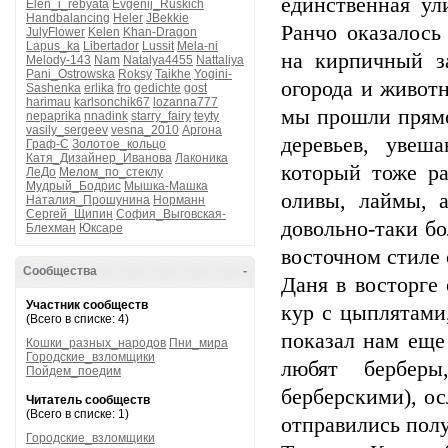
единственная ул
Elen_i_rebyata
Evgenij_Ruskich
Handbalancing
Heler
JBekkie
Ранчо оказалось
JulyFlower
Kelen
Khan-Dragon
Lapus_ka
Libertador
Lussit
Mela-ni
на кирпичный за
Melody-143
Nam
Natalya4455
Nattaliya
Pani_Ostrowska
Roksy
Taikhe
Yogini-
огорода и животн
Sashenka
erlika
fro
gedichte
gost
harimau
karlsonchik67
lozanna777
мы прошли прямо
nepaprika
nnadink
starry_fairy
teyty
vasily_sergeev
vesna_2010
Аргона
деревьев, увеш
Граф-С
Золотое_кольцо
Катя_Дизайнер_Иванова
Лаконика
который тоже ра
ЛеДо
Мелом_по_стеклу
Мудрый_Бодрис
Мышка-Машка
оливы, лаймы, а
Наталия_Прошунина
Норманн
Сергей_Щипин
София_Выговская-
довольно-таки б
Блехман
Юксаре
восточном стиле
Сообщества
-
Даня в восторге
Участник сообществ
кур с цыплятами
(Всего в списке: 4)
показал нам еще
Кошки_разных_народов
Пни_мира
Городские_взломщики
любят бербер
Пойдем_поедим
берберскими), ос
Читатель сообществ
(Всего в списке: 1)
отправились пол
Городские_взломщики