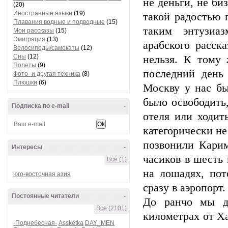
не деньги, не би
(20)
Иностранные языки
(19)
такой радостью 
Плавания водные и подводные
(15)
таким энтузиа
Мои рассказы
(15)
Эмиграция
(13)
арабского расск
Велосипеды/самокаты
(12)
Сны
(12)
нельзя. К тому
Полеты
(9)
последний день
Фото- и другая техника
(8)
Плюшки
(6)
Москву у нас бы
было освободить
Подписка по e-mail
-
отеля или ходит
категорически не
позвонили Карим
Интересы
-
часиков в шесть 
Все (1)
на лошадях, пот
юго-восточная азия
сразу в аэропорт.
Постоянные читатели
-
До ранчо мы до
Все (2101)
километрах от Х
-Поднебесная-
Assketka
DAY_MEN