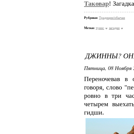
Таковар
! Загадк
Рубрики:
Традиции/обычаи
Метки:
тунис
загадки
ДЖИННЫ? ОН
Пятница, 08 Ноября 
Переночевав в 
говоря, слово "п
ровно в три ча
четырем выехат
гидши.