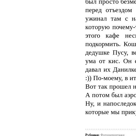
был просто безм
перед отъездом
ужинал там с н
которую почему-
этого кафе нес
подкормить. Кош
дедушке Пусу, в
ума от кис. Он 
давал их Данилке
:)) По-моему, в и
Вот так прошел н
А потом был аэр
Ну, и напоследо
которые мы прику
Рубрики:
Фоторепортажи