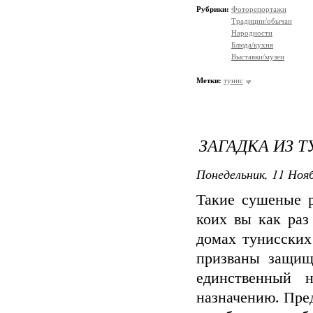
Рубрики:
Фоторепортажи
Традиции/обычаи
Народности
Блюда/кухня
Выставки/музеи
Метки:
тунис
ЗАГАДКА ИЗ Т
Понедельник, 11 Нояб
Такие сушеные 
коих вы как раз
домах тунисских
призваны защищ
единственный 
назначению. Пре