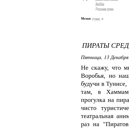
Хобби
Детская тема
Метки:
тунис
ПИРАТЫ СРЕ
Пятница, 13 Декабря 
Не скажу, что м
Воробья, но на
будучи в Тунисе,
там, в Хаммаме
прогулка на пир
чисто туристич
театральная ани
раз на "Пирато