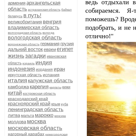
ведь отдыхали 
архангельская
армения
область
собираемся. Я
астраханская область
байкал
в путь!
беларусь
поможешь? Вроде,
венгрия
великобритания
подобрать, и не 
владимирская область
волгоградская область
вологда
отлично!"
вологодская область
германия
грузия
воронежская область
египет
дальний восток
евреи
жизнь
загадки
ивановская
индия
область
израиль
индонезия
иран
иордания
испания
иркутская область
италия
калужская область
карелия
камбоджа
кижи
карпаты
китай
костромская область
краснодарский край
красноярский край
крым
куба
ленинградская область
литва
марокко
мальта
мексика
москва
молдова
московская область
нагорный карабах
нижегородская