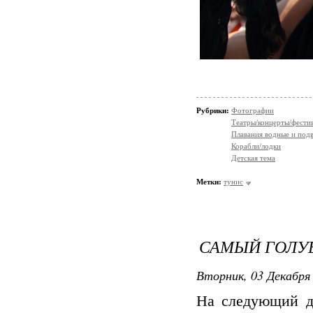
Рубрики:
Фотографии
Театры/концерты/фести
Плавания водные и под
Корабли/лодки
Детская тема
Метки:
тунис
САМЫЙ ГОЛУ
Вторник, 03 Декабря 
На следующий де