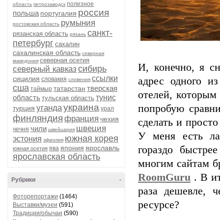
полезное
область
петрозаводск
россия
польша
португалия
румыния
ростовская область
санкт-
рязанская область
рязань
петербург
сахалин
сахалинская область
северная
северная осетия
македония
И, конечно, я с
сибирь
северный кавказ
ссылки
сицилия
адрес одного и
словакия
словения
сша
тверская
татарстан
таймыр
отелей, которым 
область
тунис
тульская область
украина
попробую сравни
уганда
турция
урал
финляндия
франция
чехия
сделать и просто
швеция
чили
чечня
швейцария
У меня есть ла
южная корея
эстония
эфиопия
япония
ярославль
гораздо быстрее
ява
южная осетия
ярославская область
многим сайтам б
RoomGuru
. В и
Рубрики
-
раза дешевле, 
Фоторепортажи
(1464)
ресурсе?
Выставки/музеи
(591)
Традиции/обычаи
(590)