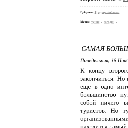
Рубрики:
Традиции/обычаи
Метки:
тунис
загадки
САМАЯ БОЛЬ
Понедельник, 18 Нояб
К концу второг
закончиться. Но 
еще в одно инт
большинство пу
собой ничего в
туристов. Но т
организованными
находится самый