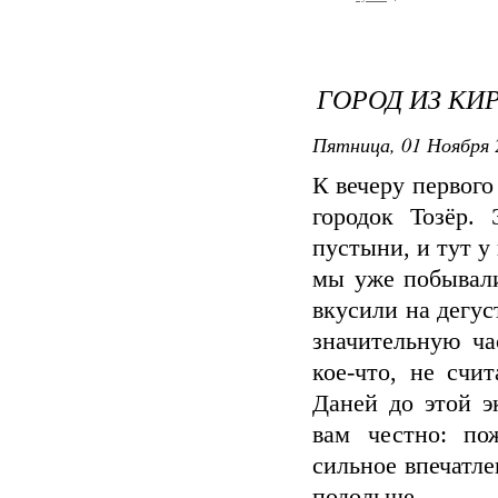
ГОРОД ИЗ КИ
Пятница, 01 Ноября 
К вечеру первог
городок Тозёр. 
пустыни, и тут у
мы уже побывали
вкусили на дегу
значительную ча
кое-что, не счи
Даней до этой э
вам честно: по
сильное впечатле
подольше.