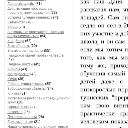
как наш Даня. 
Дворцы/усадьбы
(81)
рассказал нам, ч
Действующие прозводства/
предприятия/учреждения
(73)
лошадей. Сам он
Встречи путешественников
(73)
Семейство
(70)
седло он сел в 
Хобби
(70)
Аномальные явления/фантастика/
них участие и доб
астрономия/космос
(64)
школа, и он сам 
Кладбища
(62)
Бьюти/релакс
(60)
если мы хотим п
Визы/загранпаспорта
(55)
Городское ориентирование/квесты
того, как мы мо
(47)
тому же, прихо
Пещеры/шахты
(45)
Анонсы
(43)
обучения самый 
Медицинское
(42)
Юмор
(38)
детей даже с 
Рабоче-туристическое
(35)
низкорослые пор
Заброшенные объекты
(34)
Климат
(31)
тунисских "прер
Московские рестораны традиционной
кухни
(28)
нам свою визит
Горные лыжи
(27)
Автостоп
(26)
практически с
Путешественники
(26)
человеком показ
Делюсь опытом
(21)
Наши лекции/выступления/интервью