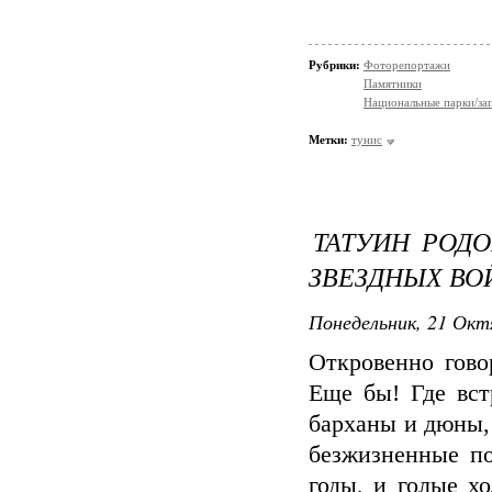
Рубрики:
Фоторепортажи
Памятники
Национальные парки/за
Метки:
тунис
ТАТУИН РОДО
ЗВЕЗДНЫХ ВО
Понедельник, 21 Окт
Откровенно гово
Еще бы! Где вст
барханы и дюны,
безжизненные по
годы, и голые х