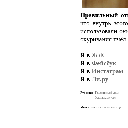
Правильный от
что внутрь этог
использовали они
окуривания пчёл! 
Я в
ЖЖ
Я в
Фейсбук
Я в
Инстаграм
Я в
Ли.ру
Рубрики:
Традиции/обычаи
Выставки/музеи
Метки:
марокко
загадки