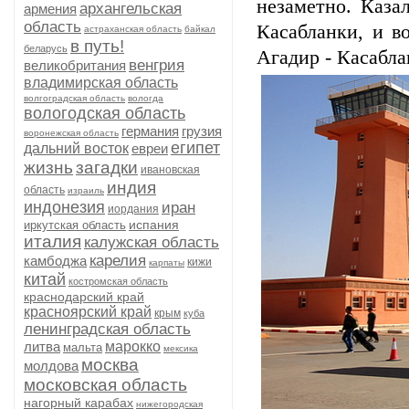
незаметно. Каза
архангельская
армения
область
Касабланки, и в
астраханская область
байкал
в путь!
беларусь
Агадир - Касабла
венгрия
великобритания
владимирская область
волгоградская область
вологда
вологодская область
германия
грузия
воронежская область
египет
дальний восток
евреи
жизнь
загадки
ивановская
индия
область
израиль
индонезия
иран
иордания
испания
иркутская область
италия
калужская область
карелия
камбоджа
кижи
карпаты
китай
костромская область
краснодарский край
красноярский край
крым
куба
ленинградская область
литва
марокко
мальта
мексика
москва
молдова
московская область
нагорный карабах
нижегородская