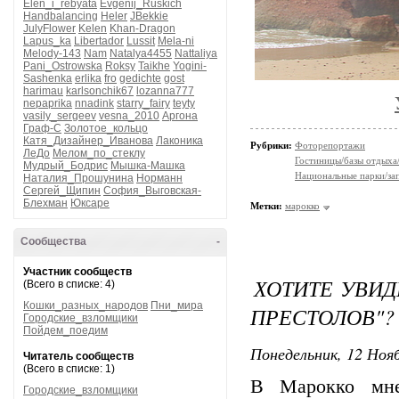
Elen_i_rebyata
Evgenij_Ruskich
Handbalancing
Heler
JBekkie
JulyFlower
Kelen
Khan-Dragon
Lapus_ka
Libertador
Lussit
Mela-ni
Melody-143
Nam
Natalya4455
Nattaliya
Pani_Ostrowska
Roksy
Taikhe
Yogini-
Sashenka
erlika
fro
gedichte
gost
harimau
karlsonchik67
lozanna777
nepaprika
nnadink
starry_fairy
teyty
vasily_sergeev
vesna_2010
Аргона
Граф-С
Золотое_кольцо
Катя_Дизайнер_Иванова
Лаконика
Рубрики:
Фоторепортажи
ЛеДо
Мелом_по_стеклу
Гостиницы/базы отдыха
Мудрый_Бодрис
Мышка-Машка
Национальные парки/за
Наталия_Прошунина
Норманн
Сергей_Щипин
София_Выговская-
Блехман
Юксаре
Метки:
марокко
Сообщества
-
Участник сообществ
ХОТИТЕ УВИД
(Всего в списке: 4)
Кошки_разных_народов
Пни_мира
ПРЕСТОЛОВ"?
Городские_взломщики
Пойдем_поедим
Понедельник, 12 Нояб
Читатель сообществ
(Всего в списке: 1)
В Марокко мне
Городские_взломщики