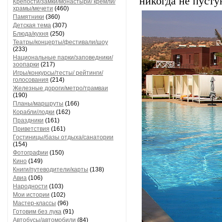
никогда не пусту
Крепости/замки/монастыри/ кремли/
храмы/мечети
(460)
Памятники
(360)
Детская тема
(307)
Блюда/кухня
(250)
Театры/концерты/фестивали/шоу
(233)
Национальные парки/заповедники/
зоопарки
(217)
Игры/конкурсы/тесты/ рейтинги/
голосования
(214)
Железные дороги/метро/трамваи
(190)
Планы/маршруты
(166)
Корабли/лодки
(162)
Праздники
(161)
Приветствия
(161)
Гостиницы/базы отдыха/санатории
(154)
Фотографии
(150)
Кино
(149)
Книги/путеводители/карты
(138)
Авиа
(106)
Народности
(103)
Мои истории
(102)
Мастер-классы
(96)
Готовим без лука
(91)
Автобусы/автомобили
(84)