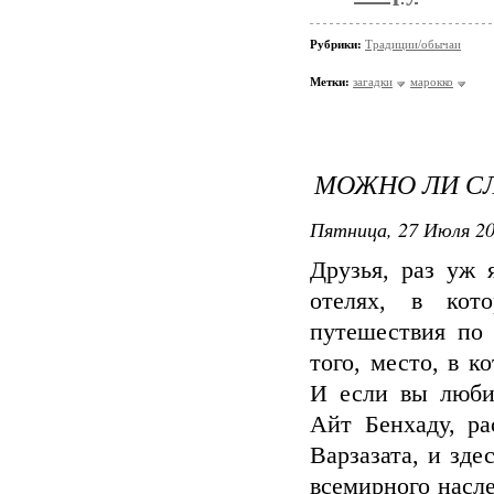
Рубрики:
Традиции/обычаи
Метки:
загадки
марокко
МОЖНО ЛИ СЛ
Пятница, 27 Июля 20
Друзья, раз уж
отелях, в кот
путешествия по
того, место, в к
И если вы любит
Айт Бенхаду, ра
Варзазата, и зде
всемирного насл