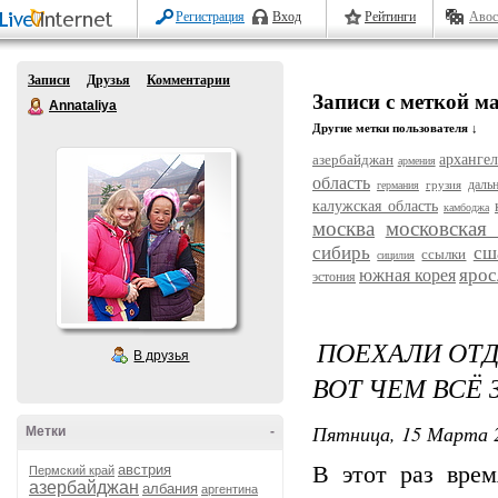
Регистрация
Вход
Рейтинги
Авос
Записи
Друзья
Комментарии
Записи с меткой м
Annataliya
Другие метки пользователя ↓
азербайджан
архангел
армения
область
даль
грузия
германия
калужская область
камбоджа
москва
московская 
сибирь
сш
ссылки
сицилия
ярос
южная корея
эстония
ПОЕХАЛИ ОТД
В друзья
ВОТ ЧЕМ ВСЁ
Пятница, 15 Марта 2
Метки
-
австрия
В этот раз врем
Пермский край
азербайджан
албания
аргентина