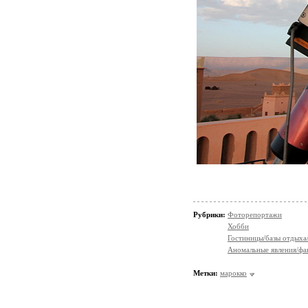
Рубрики:
Фоторепортажи
Хобби
Гостиницы/базы отдыха
Аномальные явления/фа
Метки:
марокко