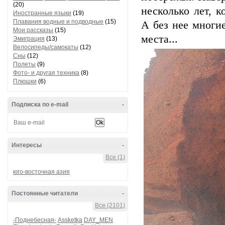
(20)
несколько лет, 
Иностранные языки
(19)
Плавания водные и подводные
(15)
А без нее многи
Мои рассказы
(15)
места...
Эмиграция
(13)
Велосипеды/самокаты
(12)
Сны
(12)
Полеты
(9)
Фото- и другая техника
(8)
Плюшки
(6)
Подписка по e-mail
-
Интересы
-
Все (1)
юго-восточная азия
Постоянные читатели
-
Все (2101)
-Поднебесная-
Assketka
DAY_MEN