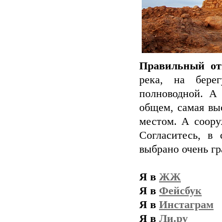
Правильный от
река, на бере
полноводной. А
общем, самая вы
местом. А соору
Согласитесь, в
выбрано очень гр
Я в
ЖЖ
Я в
Фейсбук
Я в
Инстаграм
Я в
Ли.ру