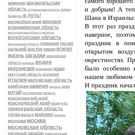
самого хорошего 
архангельская
армения
и добрым! А теп
область
астраханская область
байкал
в путь!
беларусь
Шана в Израильс
венгрия
великобритания
В этот раз праз
владимирская область
волгоградская область
вологда
наверное, поэт
вологодская область
праздник в пом
германия
грузия
воронежская область
египет
дальний восток
евреи
открытом возд
жизнь
загадки
ивановская
окрестностях Пр
индия
область
израиль
было особенно н
индонезия
иран
иордания
испания
иркутская область
нашем любимом г
италия
калужская область
И праздник начал
карелия
камбоджа
кижи
карпаты
китай
костромская область
краснодарский край
красноярский край
крым
куба
ленинградская область
литва
марокко
мальта
мексика
москва
молдова
московская область
нагорный карабах
нижегородская