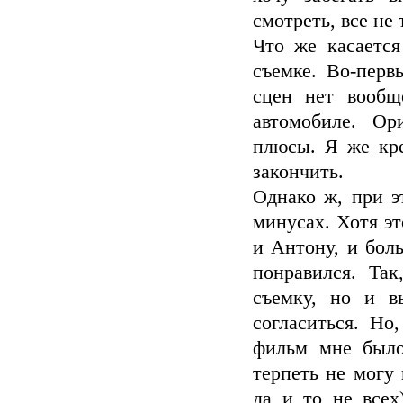
смотреть, все не 
Что же касается
съемке. Во-перв
сцен нет вообщ
автомобиле. Ор
плюсы. Я же кре
закончить.
Однако ж, при э
минусах. Хотя эт
и Антону, и бол
понравился. Та
съемку, но и в
согласиться. Но
фильм мне было
терпеть не могу
да и то не всех