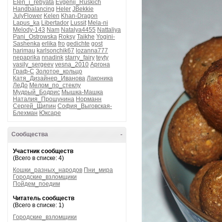
Elen_i_rebyata
Evgenij_Ruskich
Handbalancing
Heler
JBekkie
JulyFlower
Kelen
Khan-Dragon
Lapus_ka
Libertador
Lussit
Mela-ni
Melody-143
Nam
Natalya4455
Nattaliya
Pani_Ostrowska
Roksy
Taikhe
Yogini-
Sashenka
erlika
fro
gedichte
gost
harimau
karlsonchik67
lozanna777
nepaprika
nnadink
starry_fairy
teyty
vasily_sergeev
vesna_2010
Аргона
Граф-С
Золотое_кольцо
Катя_Дизайнер_Иванова
Лаконика
ЛеДо
Мелом_по_стеклу
Мудрый_Бодрис
Мышка-Машка
Наталия_Прошунина
Норманн
Сергей_Щипин
София_Выговская-
Блехман
Юксаре
Сообщества
-
Участник сообществ
(Всего в списке: 4)
Кошки_разных_народов
Пни_мира
Городские_взломщики
Пойдем_поедим
Читатель сообществ
(Всего в списке: 1)
Городские_взломщики