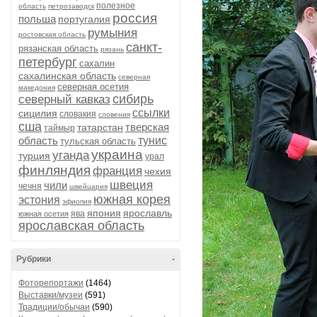
полезное
область
петрозаводск
россия
польша
португалия
румыния
ростовская область
санкт-
рязанская область
рязань
петербург
сахалин
сахалинская область
северная
северная осетия
македония
сибирь
северный кавказ
ссылки
сицилия
словакия
словения
сша
тверская
татарстан
таймыр
область
тунис
тульская область
украина
уганда
турция
урал
финляндия
франция
чехия
швеция
чили
чечня
швейцария
южная корея
эстония
эфиопия
япония
ярославль
ява
южная осетия
ярославская область
Рубрики
-
Фоторепортажи
(1464)
Выставки/музеи
(591)
Традиции/обычаи
(590)