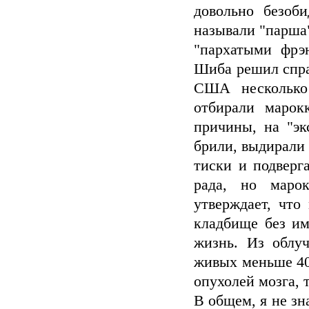
довольно безоб
называли "парша
"пархатыми фрэ
Шиба решил спра
США несколько 
отбирали марок
причины, на "э
брили, выдирали 
тиски и подверг
рада, но маро
утверждает, что
кладбище без и
жизнь. Из облуч
живых меньше 40
опухолей мозга, 
В общем, я не зн