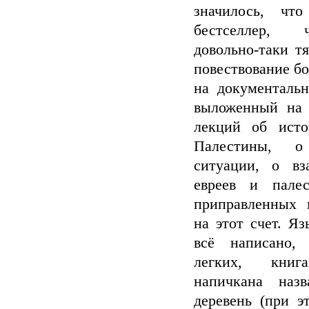
значилось, чт
бестселлер, 
довольно-таки т
повествование б
на документаль
выложенный на 
лекций об ист
Палестины, о
ситуации, о вз
евреев и пале
приправленных 
на этот счет. Я
всё написано,
легких, книг
напичкана наз
деревень (при э