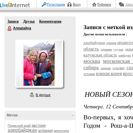
Регистрация
Вход
Рейтинги
Авос
Записи
Друзья
Комментарии
Записи с меткой и
Annataliya
Другие метки пользователя ↓
азербайджан
архангел
армения
область
даль
грузия
германия
калужская область
камбоджа
москва
московская 
сибирь
сш
ссылки
сицилия
ярос
южная корея
эстония
НОВЫЙ СЕЗОН
В друзья
Четверг, 12 Сентябр
Метки
-
Во-первых, я хо
Годом - Рош-а-Ш
австрия
Пермский край
азербайджан
албания
аргентина