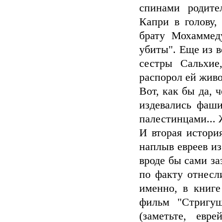
спинами родите
Капри в голову,
брату Мохаммед
убиты". Еще из в
сестры Сальхие
распорол ей жив
Вот, как бы да, 
издевались фаши
палестинцами... 
И вторая история
наплыв евреев из
вроде бы сами за
по факту отнесл
именно, в книге
фильм "Стригущ
(заметьте, евр