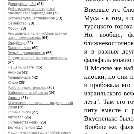
Дворцы/усадьбы
(81)
Впервые это блю
Действующие прозводства/
предприятия/учреждения
(73)
Муса - в том, ч
Встречи путешественников
(73)
Семейство
(70)
турецкого горох
Хобби
(70)
Но, вообще, ф
Аномальные явления/фантастика/
астрономия/космос
(64)
ближневосточное.
Кладбища
(62)
Бьюти/релакс
(60)
и в разных друг
Визы/загранпаспорта
(55)
Городское ориентирование/квесты
фаляфель можно к
(47)
В Москве же найт
Пещеры/шахты
(45)
Анонсы
(43)
киоски, но они 
Медицинское
(42)
Юмор
(38)
я пробовала его
Рабоче-туристическое
(35)
израильского ве
Заброшенные объекты
(34)
Климат
(31)
лета". Там его г
Московские рестораны традиционной
кухни
(28)
питу вместе с 
Горные лыжи
(27)
Вкусненько было!
Автостоп
(26)
Путешественники
(26)
Вообще же, фаляф
Делюсь опытом
(21)
Наши лекции/выступления/интервью