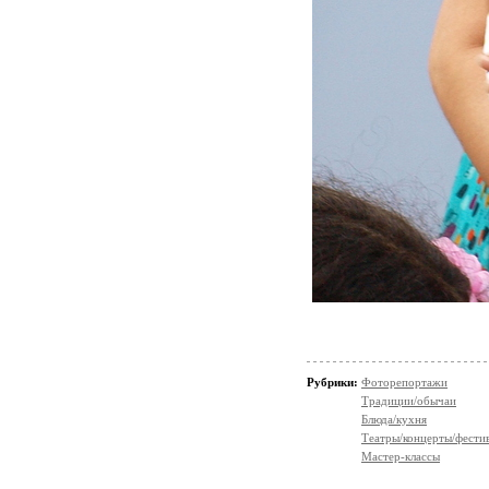
Рубрики:
Фоторепортажи
Традиции/обычаи
Блюда/кухня
Театры/концерты/фести
Мастер-классы