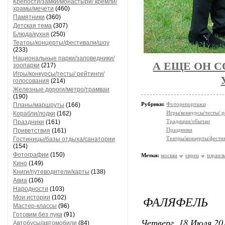
Крепости/замки/монастыри/ кремли/
храмы/мечети
(460)
Памятники
(360)
Детская тема
(307)
Блюда/кухня
(250)
Театры/концерты/фестивали/шоу
(233)
Национальные парки/заповедники/
А ЕЩЕ ОН 
зоопарки
(217)
Игры/конкурсы/тесты/ рейтинги/
голосования
(214)
Железные дороги/метро/трамваи
(190)
Рубрики:
Фоторепортажи
Планы/маршруты
(166)
Игры/конкурсы/тесты/ р
Корабли/лодки
(162)
Традиции/обычаи
Праздники
(161)
Праздники
Приветствия
(161)
Театры/концерты/фести
Гостиницы/базы отдыха/санатории
(154)
Фотографии
(150)
Метки:
москва
евреи
израил
Кино
(149)
Книги/путеводители/карты
(138)
Авиа
(106)
Народности
(103)
ФАЛЯФЕЛЬ
Мои истории
(102)
Мастер-классы
(96)
Готовим без лука
(91)
Четверг, 18 Июля 201
Автобусы/автомобили
(84)