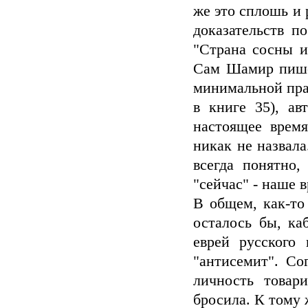
же это сплошь и 
доказательств п
"Страна сосны и
Сам Шамир пишет
минимальной прав
в книге 35), ав
настоящее врем
никак не назвала
всегда понятно
"сейчас" - наше в
В общем, как-то
осталось бы, ка
еврей русского
"антисемит". Со
личность товар
бросила. К тому 