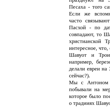
празднуют на 5
Песаха - того са
Если же вспомн
часто связывают
Пасхой - по да
совпадают, то Ша
христианской Т
интересное, что,
Шавуот и Трои
например, бере
делали евреи на 
сейчас?).
Мы с Антоном
побывали на ме
которое было пос
о традииях Шаву