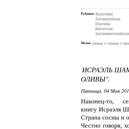
Рубрики:
Фотографии
Традиции/обычаи
Праздники
Блюда/кухня
Театры/концерты/фести
Метки:
израиль
украина
евр
ИСРАЭЛЬ ШАМ
ОЛИВЫ".
Пятница, 04 Мая 201
Наконец-то, с
книгу Исраэля Ш
Страна сосны и 
Честно говоря, х