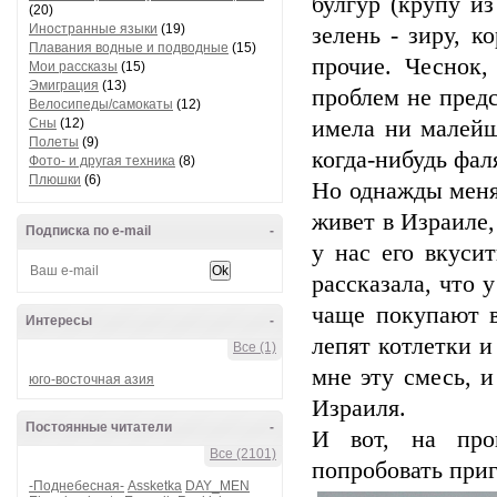
булгур (крупу и
(20)
Иностранные языки
(19)
зелень - зиру, к
Плавания водные и подводные
(15)
прочие. Чеснок,
Мои рассказы
(15)
Эмиграция
(13)
проблем не предст
Велосипеды/самокаты
(12)
Сны
(12)
имела ни малейш
Полеты
(9)
когда-нибудь фал
Фото- и другая техника
(8)
Плюшки
(6)
Но однажды мен
живет в Израиле,
Подписка по e-mail
-
у нас его вкуси
рассказала, что у
чаще покупают в
Интересы
-
лепят котлетки и
Все (1)
мне эту смесь, 
юго-восточная азия
Израиля.
Постоянные читатели
-
И вот, на про
Все (2101)
попробовать приг
-Поднебесная-
Assketka
DAY_MEN