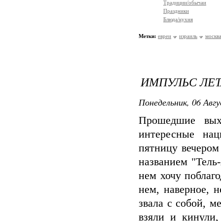
Традиции/обычаи
Праздники
Блюда/кухня
Метки:
евреи
израиль
москв
ИМПУЛЬС ЛЕТ
Понедельник, 06 Авгу
Прошедшие вых
интересные нац
пятницу вечером
названием "Тель
нем хочу поблаг
нем, наверное, н
звала с собой, м
взяли и кинули