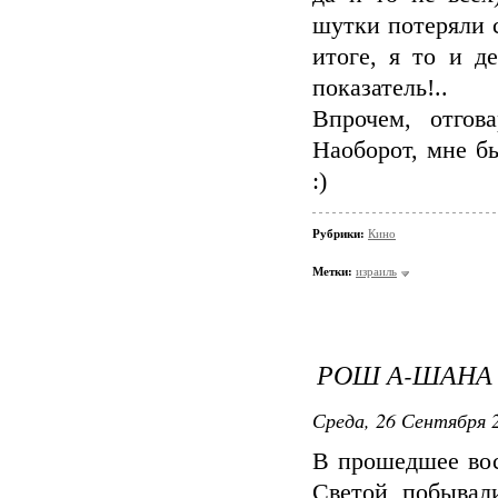
шутки потеряли с
итоге, я то и д
показатель!..
Впрочем, отгов
Наоборот, мне б
:)
Рубрики:
Кино
Метки:
израиль
РОШ А-ШАНА 
Среда, 26 Сентября 2
В прошедшее вос
Светой побывал