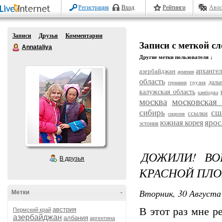
Регистрация
Вход
Рейтинги
Авос
Записи
Друзья
Комментарии
Записи с меткой с
Annataliya
Другие метки пользователя ↓
азербайджан
архангел
армения
область
даль
грузия
германия
калужская область
камбоджа
москва
московская 
сибирь
сш
ссылки
сицилия
ярос
южная корея
эстония
ДОЖИЛИ! В
В друзья
КРАСНОЙ ПЛО
Вторник, 30 Августа 
Метки
-
австрия
В этот раз мне р
Пермский край
азербайджан
албания
аргентина