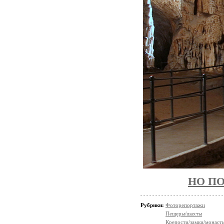
НО ПО
Рубрики:
Фоторепортажи
Пещеры/шахты
Крепости/замки/монаст