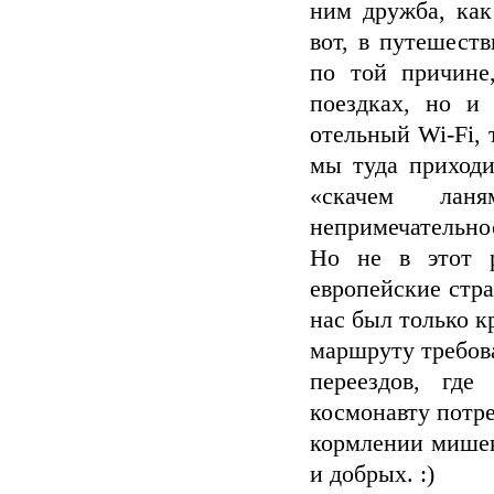
ним дружба, как
вот, в путешест
по той причине
поездках, но и 
отельный Wi-Fi, 
мы туда приходи
«скачем лан
непримечательнос
Но не в этот 
европейские стр
нас был только к
маршруту требов
переездов, гд
космонавту потр
кормлении мишек
и добрых. :)