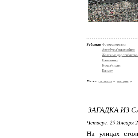
Рубрики:
Фоторепортажи
Автобусы/автомобили
Железные дороги/метро
Памятники
Блюда/кухня
Климат
Метки:
словения
венгрия
ЗАГАДКА ИЗ С
Четверг, 29 Января 2
На улицах стол