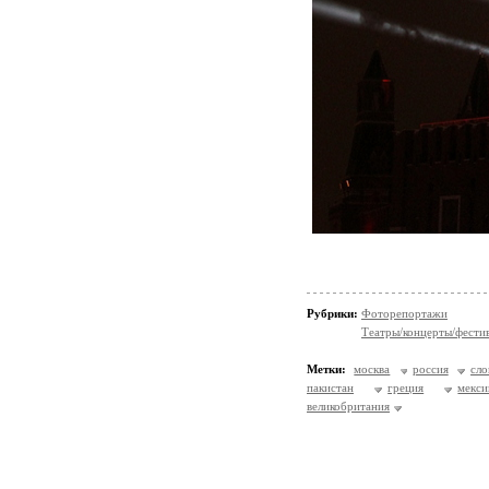
Рубрики:
Фоторепортажи
Театры/концерты/фести
Метки:
москва
россия
сло
пакистан
греция
мекси
великобритания