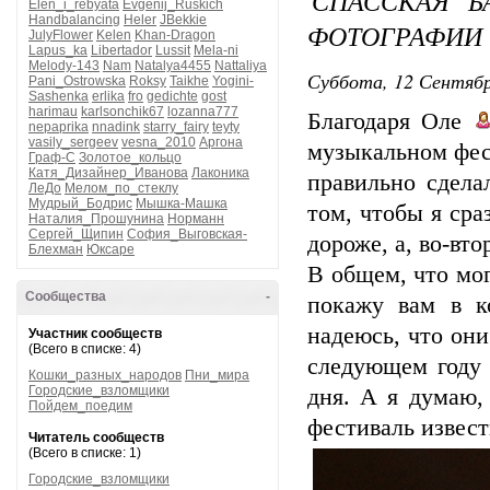
СПАССКАЯ 
Elen_i_rebyata
Evgenij_Ruskich
Handbalancing
Heler
JBekkie
ФОТОГРАФИИ
JulyFlower
Kelen
Khan-Dragon
Lapus_ka
Libertador
Lussit
Mela-ni
Melody-143
Nam
Natalya4455
Nattaliya
Суббота, 12 Сентябр
Pani_Ostrowska
Roksy
Taikhe
Yogini-
Sashenka
erlika
fro
gedichte
gost
harimau
karlsonchik67
lozanna777
Благодаря Оле
nepaprika
nnadink
starry_fairy
teyty
vasily_sergeev
vesna_2010
Аргона
музыкальном фес
Граф-С
Золотое_кольцо
Катя_Дизайнер_Иванова
Лаконика
правильно сдела
ЛеДо
Мелом_по_стеклу
Мудрый_Бодрис
Мышка-Машка
том, чтобы я сра
Наталия_Прошунина
Норманн
Сергей_Щипин
София_Выговская-
дороже, а, во-вто
Блехман
Юксаре
В общем, что мо
Сообщества
-
покажу вам в к
надеюсь, что они
Участник сообществ
(Всего в списке: 4)
следующем году 
Кошки_разных_народов
Пни_мира
Городские_взломщики
дня. А я думаю,
Пойдем_поедим
фестиваль извес
Читатель сообществ
(Всего в списке: 1)
Городские_взломщики