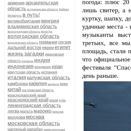
погода: плюс 20
архангельская
армения
область
лишь свитер, а 
астраханская область
байкал
в путь!
беларусь
куртку, шапку, д
венгрия
великобритания
удачные места - 
владимирская область
волгоградская область
вологда
музыканты выст
вологодская область
германия
грузия
третьих, все м
воронежская область
египет
дальний восток
евреи
площадь, стали п
жизнь
загадки
ивановская
что официальное
индия
область
израиль
индонезия
иран
фестиваля "Спас
иордания
испания
иркутская область
день раньше.
италия
калужская область
карелия
камбоджа
кижи
карпаты
китай
костромская область
краснодарский край
красноярский край
крым
куба
ленинградская область
литва
марокко
мальта
мексика
москва
молдова
московская область
нагорный карабах
нижегородская