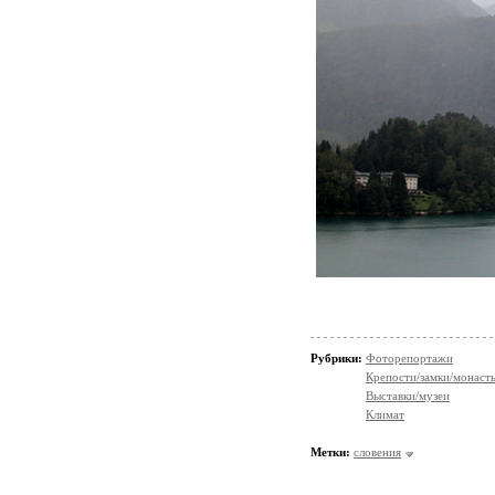
Рубрики:
Фоторепортажи
Крепости/замки/монаст
Выставки/музеи
Климат
Метки:
словения