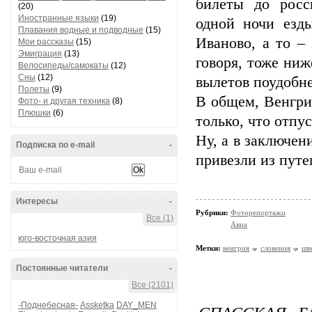
билеты до росс
(20)
Иностранные языки
(19)
одной ночи езд
Плавания водные и подводные
(15)
Иваново, а то –
Мои рассказы
(15)
Эмиграция
(13)
говоря, тоже ниж
Велосипеды/самокаты
(12)
Сны
(12)
вылетов поудобне
Полеты
(9)
В общем, Венгри
Фото- и другая техника
(8)
Плюшки
(6)
только, что отпу
Ну, а в заключен
Подписка по e-mail
-
привезли из путе
Интересы
-
Рубрики:
Фоторепортажи
Все (1)
Авиа
юго-восточная азия
Метки:
венгрия
словения
шв
Постоянные читатели
-
Все (2101)
-Поднебесная-
Assketka
DAY_MEN