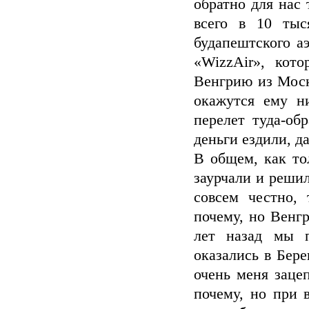
обратно для нас
всего в 10 тыс
будапештского аэ
«WizzAir», кот
Венгрию из Моск
окажутся ему н
перелет туда-об
деньги ездили, д
В общем, как то
заурчали и решил
совсем честно,
почему, но Венг
лет назад мы п
оказались в Бере
очень меня заце
почему, но при 