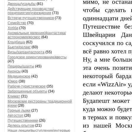
мимо, не остана
Дворцы/усадьбы
(81)
чтобы сделать 
Действующие прозводства/
предприятия/учреждения
(73)
одиннадцати дне
Встречи путешественников
(73)
Семейство
(70)
Путешествие бе
Хобби
(70)
Аномальные явления/фантастика/
Швейцарии Дан
астрономия/космос
(64)
соскучился по с
Кладбища
(62)
Бьюти/релакс
(60)
всё равно хотел 
Визы/загранпаспорта
(55)
Городское ориентирование/квесты
Ну, а мне больше
(47)
Пещеры/шахты
(45)
эта очень позит
Анонсы
(43)
некоторый бардак
Медицинское
(42)
Юмор
(38)
если «WizzAir» у
Рабоче-туристическое
(35)
делают некоторые
Заброшенные объекты
(34)
Климат
(31)
Будапешт может 
Московские рестораны традиционной
кухни
(28)
куда можно будет
Горные лыжи
(27)
Автостоп
(26)
в термах и повку
Путешественники
(26)
из нашей Моск
Делюсь опытом
(21)
Наши лекции/выступления/интервью