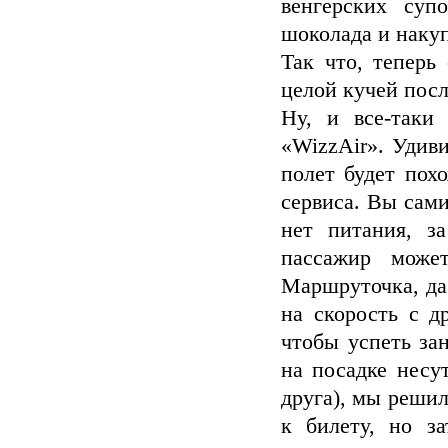
венгерских суп
шоколада и наку
Так что, теперь
целой кучей пос
Ну, и все-таки
«WizzAir». Удиви
полет будет пох
сервиса. Вы сами
нет питания, з
пассажир може
Маршруточка, да.
на скорость с д
чтобы успеть за
на посадке несут
друга), мы реши
к билету, но з