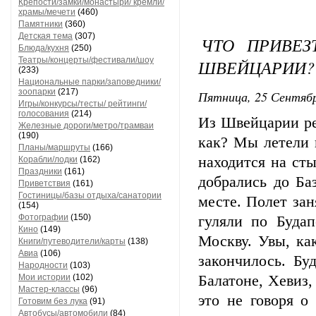
Крепости/замки/монастыри/ кремли/
храмы/мечети
(460)
Памятники
(360)
Детская тема
(307)
ЧТО ПРИВЕЗ
Блюда/кухня
(250)
Театры/концерты/фестивали/шоу
ШВЕЙЦАРИИ?
(233)
Национальные парки/заповедники/
зоопарки
(217)
Пятница, 25 Сентябр
Игры/конкурсы/тесты/ рейтинги/
голосования
(214)
Из Швейцарии ре
Железные дороги/метро/трамваи
(190)
как? Мы летели 
Планы/маршруты
(166)
находится на ст
Корабли/лодки
(162)
Праздники
(161)
добрались до Ба
Приветствия
(161)
Гостиницы/базы отдыха/санатории
месте. Полет зан
(154)
Фотографии
(150)
гуляли по Буда
Кино
(149)
Москву. Увы, ка
Книги/путеводители/карты
(138)
Авиа
(106)
закончилось. Бу
Народности
(103)
Мои истории
(102)
Балатоне, Хевиз
Мастер-классы
(96)
это не говоря о
Готовим без лука
(91)
Автобусы/автомобили
(84)