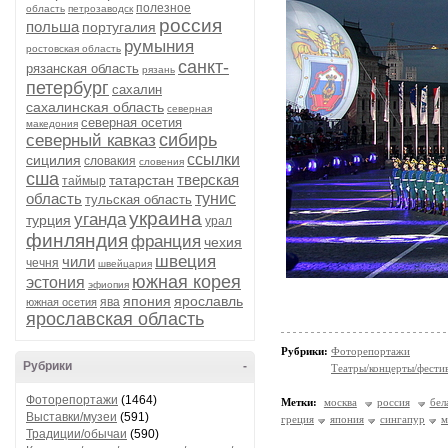
полезное
область
петрозаводск
россия
польша
португалия
румыния
ростовская область
санкт-
рязанская область
рязань
петербург
сахалин
сахалинская область
северная
северная осетия
македония
сибирь
северный кавказ
ссылки
сицилия
словакия
словения
сша
тверская
татарстан
таймыр
область
тунис
тульская область
украина
уганда
турция
урал
финляндия
франция
чехия
швеция
чили
чечня
швейцария
южная корея
эстония
эфиопия
япония
ярославль
ява
южная осетия
ярославская область
Рубрики:
Фоторепортажи
Рубрики
-
Театры/концерты/фести
Фоторепортажи
(1464)
Метки:
москва
россия
бел
Выставки/музеи
(591)
греция
япония
сингапур
м
Традиции/обычаи
(590)