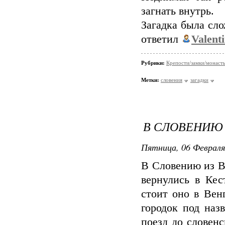
загнать внутрь.
Загадка была сло
ответил
Valent
Рубрики:
Крепости/замки/монаст
Метки:
словения
загадки
В СЛОВЕНИЮ 
Пятница, 06 Февраля
В Словению из В
вернулись в Кес
стоит оно в Венг
городок под наз
поезд до словен