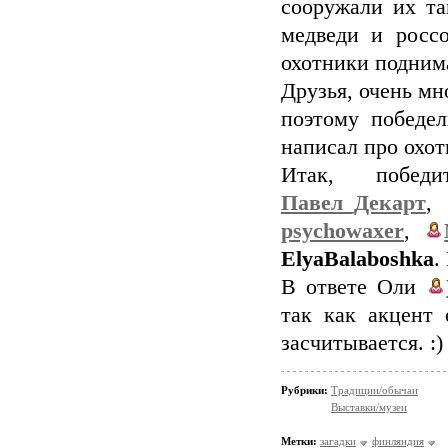
сооружали их та
медведи и росс
охотники подним
Друзья, очень мн
поэтому победел
написал про охот
Итак, побед
Павел_Декарт
psychowaxer
,
ElyaBalaboshka
.
В ответе Оли
так как акцент 
засчитывается. :)
Рубрики:
Традиции/обычаи
Выставки/музеи
Метки:
загадки
финляндия