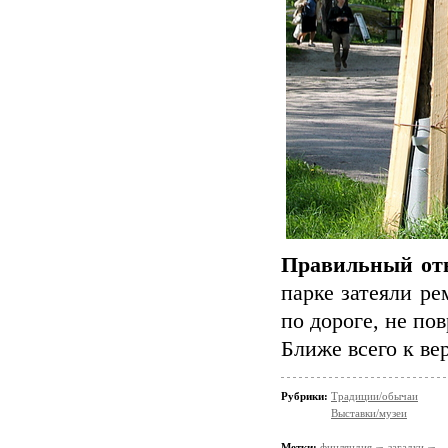
Правильный отв
парке затеяли ре
по дороге, не по
Ближе всего к ве
Рубрики:
Традиции/обычаи
Выставки/музеи
Метки:
финляндия
загадки