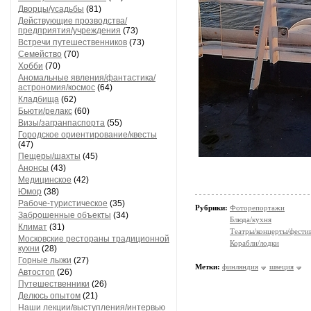
Дворцы/усадьбы
(81)
Действующие прозводства/
предприятия/учреждения
(73)
Встречи путешественников
(73)
Семейство
(70)
Хобби
(70)
Аномальные явления/фантастика/
астрономия/космос
(64)
Кладбища
(62)
Бьюти/релакс
(60)
Визы/загранпаспорта
(55)
Городское ориентирование/квесты
(47)
Пещеры/шахты
(45)
Анонсы
(43)
Медицинское
(42)
Юмор
(38)
Рабоче-туристическое
(35)
Рубрики:
Фоторепортажи
Заброшенные объекты
(34)
Блюда/кухня
Климат
(31)
Театры/концерты/фести
Московские рестораны традиционной
Корабли/лодки
кухни
(28)
Горные лыжи
(27)
Метки:
финляндия
швеция
Автостоп
(26)
Путешественники
(26)
Делюсь опытом
(21)
Наши лекции/выступления/интервью