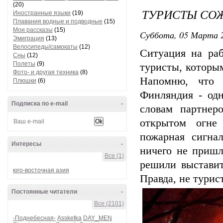
(20)
ТУРИСТЫ СОЖ
Иностранные языки
(19)
Плавания водные и подводные
(15)
Мои рассказы
(15)
Суббота, 05 Марта 2
Эмиграция
(13)
Велосипеды/самокаты
(12)
Ситуация на ра
Сны
(12)
Полеты
(9)
туристы, которы
Фото- и другая техника
(8)
Напомню, что 
Плюшки
(6)
Финляндия - одн
Подписка по e-mail
-
словам партнер
открытом огне 
пожарная сигна
Интересы
-
ничего не пришл
Все (1)
решили выставит
юго-восточная азия
Правда, не турис
Постоянные читатели
-
Все (2101)
-Поднебесная-
Assketka
DAY_MEN