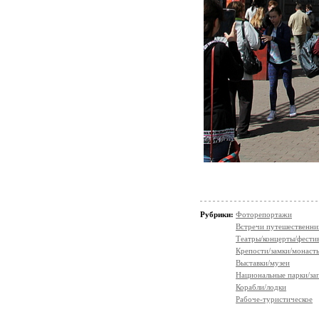
Рубрики:
Фоторепортажи
Встречи путешественни
Театры/концерты/фести
Крепости/замки/монаст
Выставки/музеи
Национальные парки/за
Корабли/лодки
Рабоче-туристическое