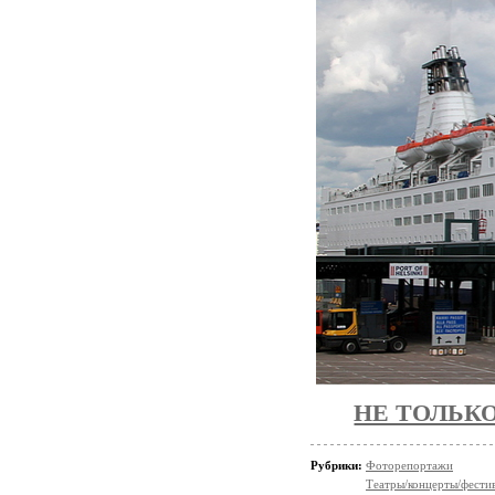
НЕ ТОЛЬКО
Рубрики:
Фоторепортажи
Театры/концерты/фести