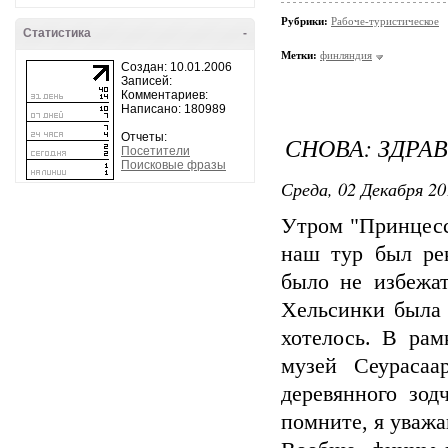
Рубрики:
Рабоче-туристическое
Статистика
-
Метки:
финляндия
Создан: 10.01.2006
Записей:
Комментариев:
Написано: 180989
Отчеты:
СНОВА: ЗДРАВ
Посетители
Поисковые фразы
Среда, 02 Декабря 20
Утром "Принцесс
наш тур был ре
было не избежат
Хельсинки была 
хотелось. В рам
музей Сеураса
деревянного зод
помните, я уважа