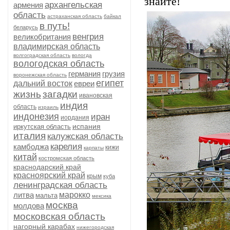
знайте!
архангельская
армения
область
астраханская область
байкал
в путь!
беларусь
венгрия
великобритания
владимирская область
волгоградская область
вологда
вологодская область
германия
грузия
воронежская область
египет
дальний восток
евреи
жизнь
загадки
ивановская
индия
область
израиль
индонезия
иран
иордания
испания
иркутская область
италия
калужская область
карелия
камбоджа
кижи
карпаты
китай
костромская область
краснодарский край
красноярский край
крым
куба
ленинградская область
литва
марокко
мальта
мексика
москва
молдова
московская область
нагорный карабах
нижегородская