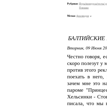
Рубрики:
Игры/конкурсы/тесты/ р
Плюшки
Метки:
финляндия
БАЛТИЙСКИЕ 
Вторник, 09 Июня 20
Честно говоря, 
скоро полезут у 
против этого рек
поехать в него,
зачем мне это н
пароме "Принцес
Хельсинки - Сток
писала, что мы 