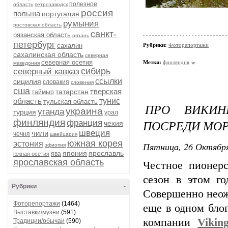
полезное
область
петрозаводск
россия
польша
португалия
румыния
ростовская область
санкт-
рязанская область
рязань
петербург
сахалин
Рубрики:
Фоторепортажи
сахалинская область
северная
северная осетия
Метки:
финляндия
македония
сибирь
северный кавказ
ссылки
сицилия
словакия
словения
сша
тверская
татарстан
таймыр
область
тунис
тульская область
ПРО ВИКИН
украина
уганда
турция
урал
финляндия
ПОСРЕДИ МО
франция
чехия
швеция
чили
чечня
швейцария
южная корея
эстония
Пятница, 26 Октября
эфиопия
япония
ярославль
ява
южная осетия
ярославская область
Честное пионерс
сезон в этом г
Рубрики
-
Совершенно неож
Фоторепортажи
(1464)
еще в одном блог
Выставки/музеи
(591)
компании
Vikin
Традиции/обычаи
(590)