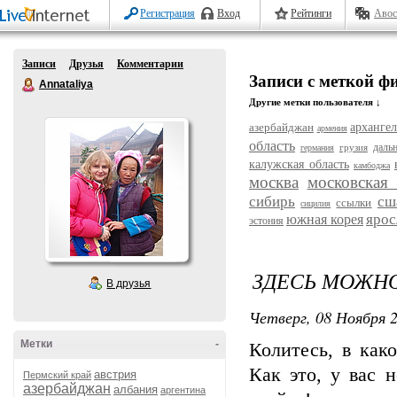
Регистрация
Вход
Рейтинги
Авос
Записи
Друзья
Комментарии
Записи с меткой ф
Annataliya
Другие метки пользователя ↓
азербайджан
архангел
армения
область
даль
грузия
германия
калужская область
камбоджа
москва
московская 
сибирь
сш
ссылки
сицилия
ярос
южная корея
эстония
ЗДЕСЬ МОЖН
В друзья
Четверг, 08 Ноября 2
Метки
-
Колитесь, в как
Как это, у вас 
австрия
Пермский край
азербайджан
албания
аргентина