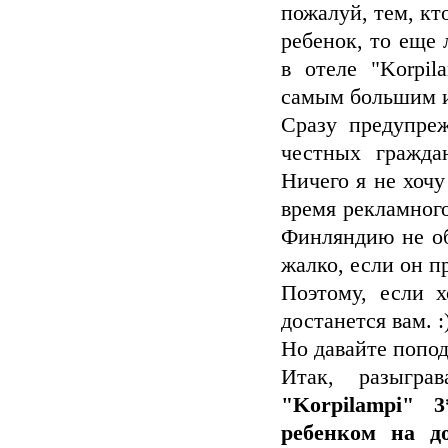
пожалуй, тем, кт
ребенок, то еще
в отеле "Korpil
самым большим и
Сразу предупре
честных гражда
Ничего я не хочу
время рекламног
Финляндию не об
жалко, если он п
Поэтому, если х
достанется вам. :
Но давайте попод
Итак, разыгра
"Korpilampi" 
ребенком на д