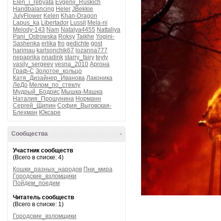
Elen_i_rebyata
Evgenij_Ruskich
Handbalancing
Heler
JBekkie
JulyFlower
Kelen
Khan-Dragon
Lapus_ka
Libertador
Lussit
Mela-ni
Melody-143
Nam
Natalya4455
Nattaliya
Pani_Ostrowska
Roksy
Taikhe
Yogini-
Sashenka
erlika
fro
gedichte
gost
harimau
karlsonchik67
lozanna777
nepaprika
nnadink
starry_fairy
teyty
vasily_sergeev
vesna_2010
Аргона
Граф-С
Золотое_кольцо
Катя_Дизайнер_Иванова
Лаконика
ЛеДо
Мелом_по_стеклу
Мудрый_Бодрис
Мышка-Машка
Наталия_Прошунина
Норманн
Сергей_Щипин
София_Выговская-
Блехман
Юксаре
Сообщества
-
Участник сообществ
(Всего в списке: 4)
Кошки_разных_народов
Пни_мира
Городские_взломщики
Пойдем_поедим
Читатель сообществ
(Всего в списке: 1)
Городские_взломщики