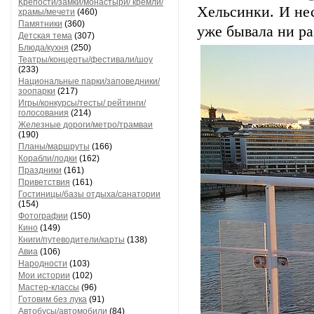
Крепости/замки/монастыри/ кремли/
Хельсинки. И нес
храмы/мечети
(460)
Памятники
(360)
уже бывала ни ра
Детская тема
(307)
Блюда/кухня
(250)
Театры/концерты/фестивали/шоу
(233)
Национальные парки/заповедники/
зоопарки
(217)
Игры/конкурсы/тесты/ рейтинги/
голосования
(214)
Железные дороги/метро/трамваи
(190)
Планы/маршруты
(166)
Корабли/лодки
(162)
Праздники
(161)
Приветствия
(161)
Гостиницы/базы отдыха/санатории
(154)
Фотографии
(150)
Кино
(149)
Книги/путеводители/карты
(138)
Авиа
(106)
Народности
(103)
Мои истории
(102)
Мастер-классы
(96)
Готовим без лука
(91)
Автобусы/автомобили
(84)