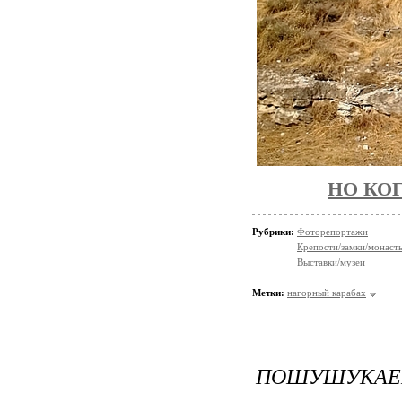
НО КО
Рубрики:
Фоторепортажи
Крепости/замки/монаст
Выставки/музеи
Метки:
нагорный карабах
ПОШУШУКАЕ