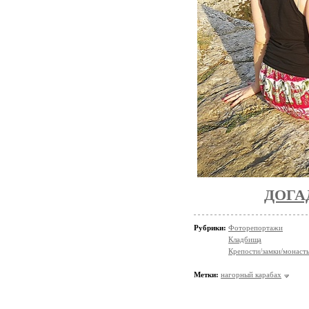
ДОГА
Рубрики:
Фоторепортажи
Кладбища
Крепости/замки/монаст
Метки:
нагорный карабах