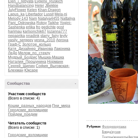
Elen_i_rebyata
Evgenij_Ruskich
Handbalancing
Heler
JBekkie
JulyFlower
Kelen
Khan-Dragon
Lapus_ka
Libertador
Lussit
Mela-ni
Melody-143
Nam
Natalya4455
Nattaliya
Pani_Ostrowska
Roksy
Taikhe
Yogini-
Sashenka
erlika
fro
gedichte
gost
harimau
karlsonchik67
lozanna777
nepaprika
nnadink
starry_fairy
teyty
vasily_sergeev
vesna_2010
Аргона
Граф-С
Золотое_кольцо
Катя_Дизайнер_Иванова
Лаконика
ЛеДо
Мелом_по_стеклу
Мудрый_Бодрис
Мышка-Машка
Наталия_Прошунина
Норманн
Сергей_Щипин
София_Выговская-
Блехман
Юксаре
Сообщества
-
Участник сообществ
(Всего в списке: 4)
Кошки_разных_народов
Пни_мира
Городские_взломщики
Пойдем_поедим
Читатель сообществ
Рубрики:
Фоторепортажи
(Всего в списке: 1)
Блюда/кухня
Городские_взломщики
Театры/концерты/фести