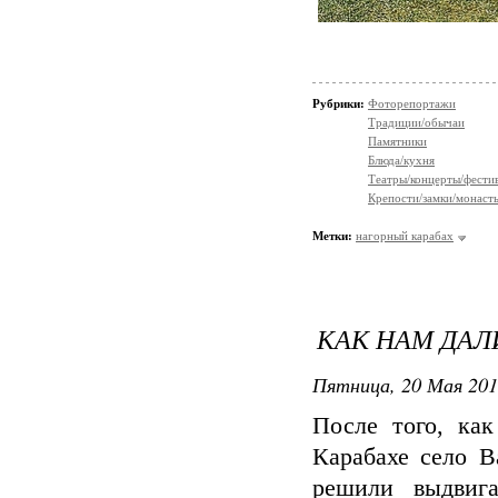
Рубрики:
Фоторепортажи
Традиции/обычаи
Памятники
Блюда/кухня
Театры/концерты/фести
Крепости/замки/монаст
Метки:
нагорный карабах
КАК НАМ ДАЛ
Пятница, 20 Мая 201
После того, ка
Карабахе село В
решили выдвига