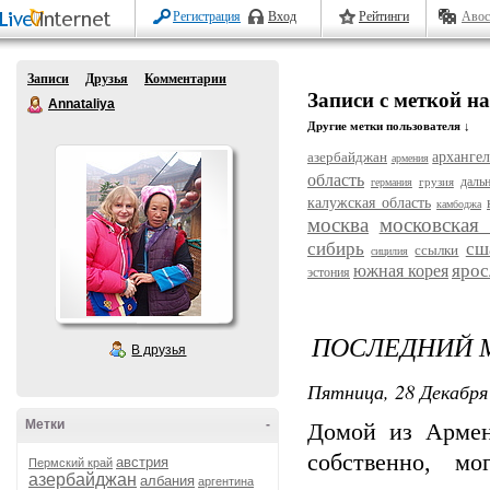
Регистрация
Вход
Рейтинги
Авос
Записи
Друзья
Комментарии
Записи с меткой н
Annataliya
Другие метки пользователя ↓
азербайджан
архангел
армения
область
даль
грузия
германия
калужская область
камбоджа
москва
московская 
сибирь
сш
ссылки
сицилия
ярос
южная корея
эстония
ПОСЛЕДНИЙ М
В друзья
Пятница, 28 Декабря 
Метки
-
Домой из Армен
собственно, м
австрия
Пермский край
азербайджан
албания
аргентина