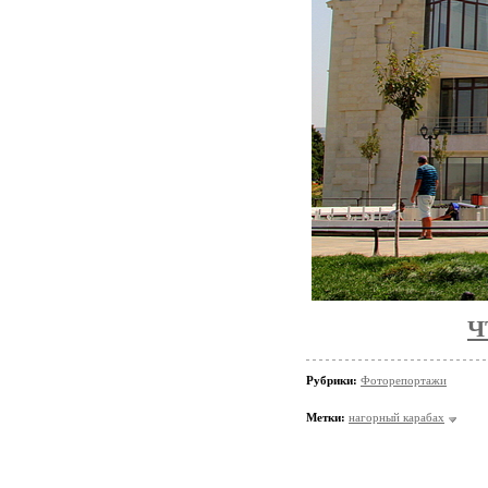
Ч
Рубрики:
Фоторепортажи
Метки:
нагорный карабах