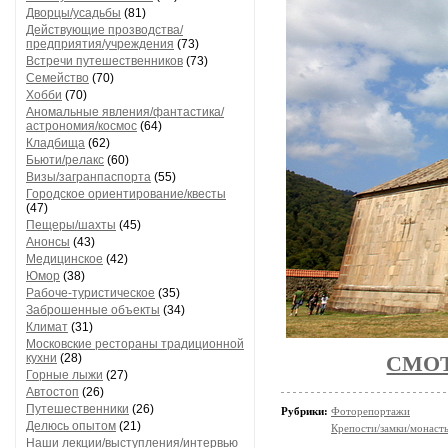
Дворцы/усадьбы
(81)
Действующие прозводства/
предприятия/учреждения
(73)
Встречи путешественников
(73)
Семейство
(70)
Хобби
(70)
Аномальные явления/фантастика/
астрономия/космос
(64)
Кладбища
(62)
Бьюти/релакс
(60)
Визы/загранпаспорта
(55)
Городское ориентирование/квесты
(47)
Пещеры/шахты
(45)
Анонсы
(43)
Медицинское
(42)
Юмор
(38)
Рабоче-туристическое
(35)
Заброшенные объекты
(34)
Климат
(31)
Московские рестораны традиционной
кухни
(28)
СМО
Горные лыжи
(27)
Автостоп
(26)
Путешественники
(26)
Рубрики:
Фоторепортажи
Делюсь опытом
(21)
Крепости/замки/монаст
Наши лекции/выступления/интервью