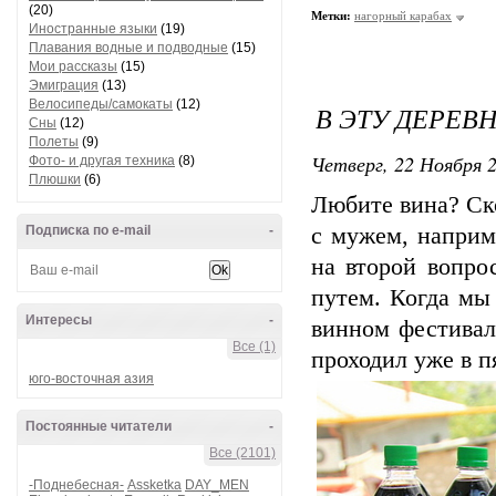
(20)
Метки:
нагорный карабах
Иностранные языки
(19)
Плавания водные и подводные
(15)
Мои рассказы
(15)
Эмиграция
(13)
Велосипеды/самокаты
(12)
В ЭТУ ДЕРЕВ
Сны
(12)
Полеты
(9)
Четверг, 22 Ноября 2
Фото- и другая техника
(8)
Плюшки
(6)
Любите вина? Ско
Подписка по e-mail
-
с мужем, наприм
на второй вопро
путем. Когда мы
Интересы
-
винном фестивал
Все (1)
проходил уже в п
юго-восточная азия
Постоянные читатели
-
Все (2101)
-Поднебесная-
Assketka
DAY_MEN