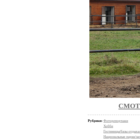
СМОТ
Рубрики:
Фоторепортажи
Хобби
Гостиницы/базы отдыха
Национальные парки/за