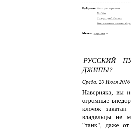
Рубрики:
Фоторепортажи
Хобби
Традиции/обычаи
Аномальные явления/фа
Метки:
марокко
РУССКИЙ П
ДЖИПЫ?
Среда, 20 Июля 2016 
Наверняка, вы н
огромные внедор
клочок закатан
владельцы не м
"танк", даже от