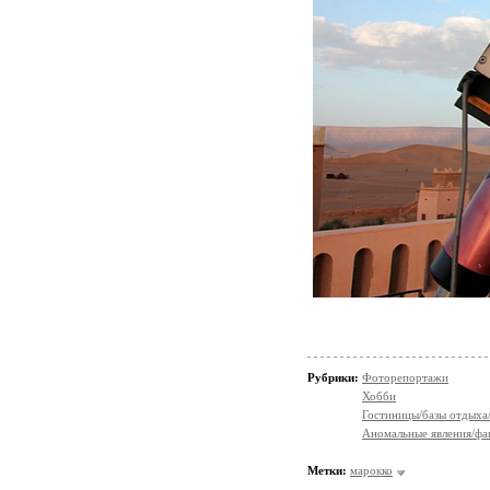
Рубрики:
Фоторепортажи
Хобби
Гостиницы/базы отдыха
Аномальные явления/фа
Метки:
марокко