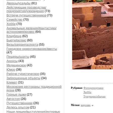
Дворцы/усадьбы
(81)
Действующие прозводства/
предприятия/учреждения
(73)
Встречи путешественников
(73)
Семейство
(70)
Хобби
(70)
Аномальные явления/фантастика/
астрономия/космос
(64)
Кладбища
(62)
Бьюти/релакс
(60)
Визы/загранпаспорта
(55)
Городское ориентирование/квесты
(47)
Пещеры/шахты
(45)
Анонсы
(43)
Медицинское
(42)
Юмор
(38)
Рабоче-туристическое
(35)
Заброшенные объекты
(34)
Климат
(31)
Московские рестораны традиционной
Рубрики:
Фоторепортажи
кухни
(28)
Хобби
Горные лыжи
(27)
Традиции/обычаи
Автостоп
(26)
Путешественники
(26)
Метки:
марокко
Делюсь опытом
(21)
Наши лекции/выступления/интервью