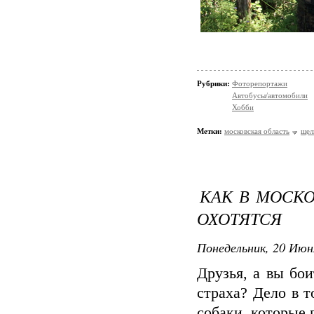
Рубрики:
Фоторепортажи
Автобусы/автомобили
Хобби
Метки:
московская область
щел
КАК В МОСКО
ОХОТЯТСЯ
Понедельник, 20 Июн
Друзья, а вы бои
страха? Дело в 
собаки, которые 