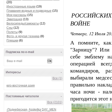
(20)
Иностранные языки
(19)
Плавания водные и подводные
(15)
РОССИЙСКИХ
Мои рассказы
(15)
Эмиграция
(13)
ВОЙНЕ
Велосипеды/самокаты
(12)
Сны
(12)
Полеты
(9)
Четверг, 12 Июля 201
Фото- и другая техника
(8)
Плюшки
(6)
А помните, как
"Зарницу"? Или 
Подписка по e-mail
-
себе эмблему н
операцией все
командиров, ра
Интересы
-
выбирали медсес
Все (1)
правильно накла
юго-восточная азия
часа ночи - нал
Постоянные читатели
-
пригодится этот н
Все (2101)
-Поднебесная-
Assketka
DAY_MEN