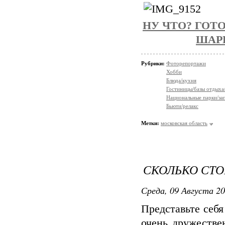
НУ ЧТО? ГО
ШАР
Рубрики:
Фоторепортажи
Хобби
Блюда/кухня
Гостиницы/базы отдыха
Национальные парки/за
Бьюти/релакс
Метки:
московская область
СКОЛЬКО СТО
Среда, 09 Августа 20
Представьте себя
очень дружестве