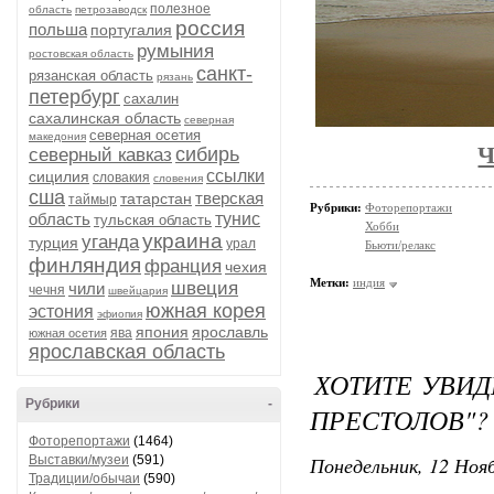
полезное
область
петрозаводск
россия
польша
португалия
румыния
ростовская область
санкт-
рязанская область
рязань
петербург
сахалин
сахалинская область
северная
северная осетия
македония
Ч
сибирь
северный кавказ
ссылки
сицилия
словакия
словения
сша
тверская
татарстан
таймыр
Рубрики:
Фоторепортажи
область
тунис
тульская область
Хобби
украина
уганда
турция
урал
Бьюти/релакс
финляндия
франция
чехия
Метки:
индия
швеция
чили
чечня
швейцария
южная корея
эстония
эфиопия
япония
ярославль
ява
южная осетия
ярославская область
ХОТИТЕ УВИД
Рубрики
-
ПРЕСТОЛОВ"?
Фоторепортажи
(1464)
Понедельник, 12 Нояб
Выставки/музеи
(591)
Традиции/обычаи
(590)