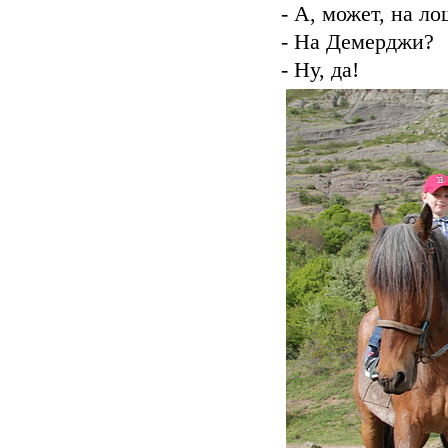
- А, может, на л
- На Демерджи?
- Ну, да!