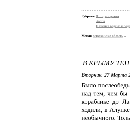
Рубрики:
Фоторепортажи
Хобби
Плавания водные и под
Метки:
астраханская область
В КРЫМУ ТЕП
Вторник, 27 Марта 2
Было послеобедь
над тем, чем бы
кораблике до Ла
ходили, в Алупк
необычного. Тольк