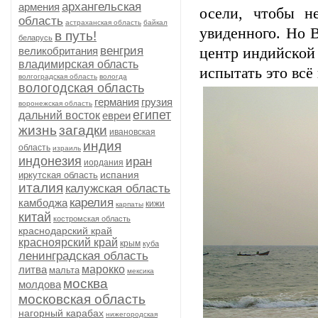
архангельская
армения
осели, чтобы н
область
астраханская область
байкал
увиденного. Но В
в путь!
беларусь
венгрия
великобритания
центр индийской 
владимирская область
испытать это всё
волгоградская область
вологда
вологодская область
германия
грузия
воронежская область
египет
дальний восток
евреи
жизнь
загадки
ивановская
индия
область
израиль
индонезия
иран
иордания
испания
иркутская область
италия
калужская область
карелия
камбоджа
кижи
карпаты
китай
костромская область
краснодарский край
красноярский край
крым
куба
ленинградская область
литва
марокко
мальта
мексика
москва
молдова
московская область
нагорный карабах
нижегородская