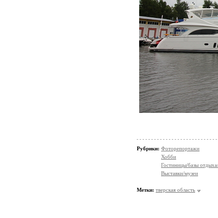
Рубрики:
Фоторепортажи
Хобби
Гостиницы/базы отдыха
Выставки/музеи
Метки:
тверская область