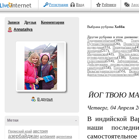
Регистрация
Вход
Рейтинги
Авос
Записи
Друзья
Комментарии
Выбрана рубрика
Хобби
.
Annataliya
Другие рубрики в этом дневнике
Традиции/обычаи
(590),
Теат
Путешественники
(26),
Приветств
подводные
(15),
Пещеры/шахты
(4
зоопарки
(217),
Народности
(103
Медицинское
(42),
Мастер-клас
путеводители/карты
(138),
Клима
голосования
(214),
Заброшенные
Действующие прозводства/предп
санатории
(154),
Городское орие
Визы/загранпаспорта
(55),
Велос
фантастика/астрономия/космос
(64
ЙОГ ТВОЮ МА
В друзья
Четверг, 04 Апреля 2
В индийской Ва
Метки
-
наши последн
австрия
Пермский край
самостоятельно
азербайджан
албания
аргентина