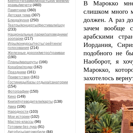
Крепости/замки/монастыри/ кремли/
В Марокко мне
храмы/мечети
(460)
Памятники
(360)
слишком много м
Детская тема
(307)
должен. А раз до
Блюда/кухня
(250)
Театры/концерты/фестивали/шоу
зачем вообще с
(233)
Национальные парки/заповедники/
арабскими стра
зоопарки
(217)
Иордания, Сири
Игры/конкурсы/тесты/ рейтинги/
голосования
(214)
подобного не бы
Железные дороги/метро/трамваи
(190)
Наоборот, я хо
Планы/маршруты
(166)
Корабли/лодки
(162)
Марокко, котор
Праздники
(161)
захотелось верну
Приветствия
(161)
Гостиницы/базы отдыха/санатории
(154)
Фотографии
(150)
Кино
(149)
Книги/путеводители/карты
(138)
Авиа
(106)
Народности
(103)
Мои истории
(102)
Мастер-классы
(96)
Готовим без лука
(91)
Автобусы/автомобили
(84)