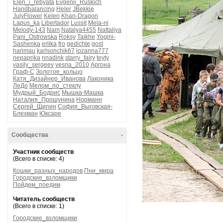
Elen_i_rebyata
Evgenij_Ruskich
Handbalancing
Heler
JBekkie
JulyFlower
Kelen
Khan-Dragon
Lapus_ka
Libertador
Lussit
Mela-ni
Melody-143
Nam
Natalya4455
Nattaliya
Pani_Ostrowska
Roksy
Taikhe
Yogini-
Sashenka
erlika
fro
gedichte
gost
harimau
karlsonchik67
lozanna777
nepaprika
nnadink
starry_fairy
teyty
vasily_sergeev
vesna_2010
Аргона
Граф-С
Золотое_кольцо
Катя_Дизайнер_Иванова
Лаконика
ЛеДо
Мелом_по_стеклу
Мудрый_Бодрис
Мышка-Машка
Наталия_Прошунина
Норманн
Сергей_Щипин
София_Выговская-
Блехман
Юксаре
Сообщества
-
Участник сообществ
(Всего в списке: 4)
Кошки_разных_народов
Пни_мира
Городские_взломщики
Пойдем_поедим
Читатель сообществ
(Всего в списке: 1)
Городские_взломщики