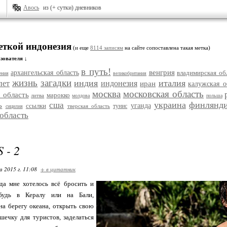
Авось
из (+ сутки) дневников
еткой индонезия
(и еще
8114 записям
на сайте сопоставлена такая метка)
зователя ↓
в путь!
венгрия
архангельская область
владимирская об
ения
великобритания
жизнь
загадки
индия
италия
пет
индонезия
иран
калужская о
москва
московская область
 область
марокко
литва
молдова
польша
украина
финлянд
ь
сша
ссылки
уганда
тунис
тверская область
сицилия
 область
 - 2
 2015 г. 11:08
+ в цитатник
гда мне хотелось всё бросить и
ибудь в Кералу или на Бали,
на берегу океана, открыть свою
шечку для туристов, заделаться