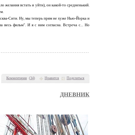
ало желания встать и уйти), он какой-то средненький.
ем.
сква-Сити. Ну, мы теперь прям не хуже Нью-Йорка и
а весь фильм". И я с ним согласна. Встреча с... Но
Комментарии
(
34
)
Нравится
Поделиться
ДНЕВНИК