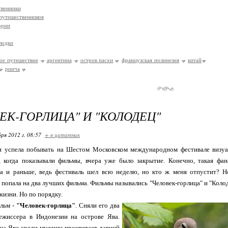
твенники
путешественников
ории
лодки
ое путешествие
аргентина
остров пасхи
французская полинезия
китай
ринча
ЕК-ГОРЛИЦА" И "КОЛОДЕЦ"
ря 2012 г. 08:57
+ в цитатник
ки успела побывать на Шестом Московском международном фестивале визуа
, когда показывали фильмы, вчера уже было закрытие. Конечно, такая фан
да и раньше, ведь фестиваль шел всю неделю, но кто ж меня отпустит? Но
я попала на два лучших фильма. Фильмы назывались "Человек-горлица" и "Коло
жизни. Но по порядку.
ильм -
"Человек-горлица"
. Сняли его два
ежиссера в Индонезии на острове Ява.
 на Яве среди мужчин процветает давний