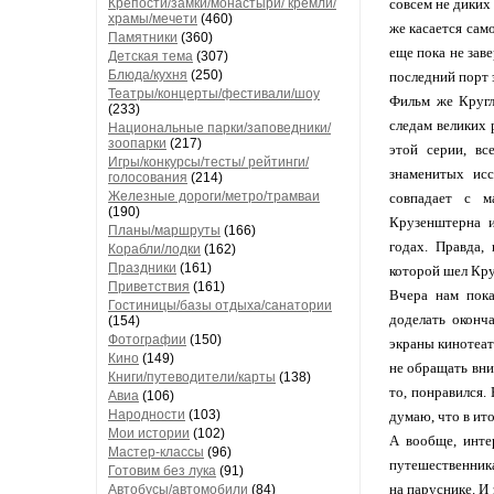
Крепости/замки/монастыри/ кремли/
совсем не диких 
храмы/мечети
(460)
же касается само
Памятники
(360)
еще пока не зав
Детская тема
(307)
Блюда/кухня
(250)
последний порт 
Театры/концерты/фестивали/шоу
Фильм же Кругл
(233)
следам великих 
Национальные парки/заповедники/
зоопарки
(217)
этой серии, в
Игры/конкурсы/тесты/ рейтинги/
знаменитых исс
голосования
(214)
Железные дороги/метро/трамваи
совпадает с м
(190)
Крузенштерна и
Планы/маршруты
(166)
годах. Правда,
Корабли/лодки
(162)
Праздники
(161)
которой шел Кру
Приветствия
(161)
Вчера нам пок
Гостиницы/базы отдыха/санатории
доделать оконч
(154)
Фотографии
(150)
экраны кинотеатр
Кино
(149)
не обращать вни
Книги/путеводители/карты
(138)
то, понравился.
Авиа
(106)
Народности
(103)
думаю, что в ито
Мои истории
(102)
А вообще, инте
Мастер-классы
(96)
путешественника
Готовим без лука
(91)
на паруснике. И
Автобусы/автомобили
(84)