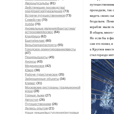
Дворцы/усадьбы
(81)
путешественник
Действующие прозводства/
проходили, так 
предприятия/учреждения
(73)
Встречи путешественников
(73)
видеть своих сы
Семейство
(70)
бездельем. Пом
Хобби
(70)
корабля: мыли п
Аномальные явления/фантастика/
астрономия/космос
(64)
В общем, много ч
Кладбища
(62)
Но если бы в фи
Бьюти/релакс
(60)
сам это понял, и
Визы/загранпаспорта
(55)
а Круглов вмест
Городское ориентирование/квесты
(47)
стал гораздо инт
Пещеры/шахты
(45)
Анонсы
(43)
Медицинское
(42)
Юмор
(38)
Рабоче-туристическое
(35)
Заброшенные объекты
(34)
Климат
(31)
Московские рестораны традиционной
кухни
(28)
Горные лыжи
(27)
Автостоп
(26)
Путешественники
(26)
Делюсь опытом
(21)
Наши лекции/выступления/интервью