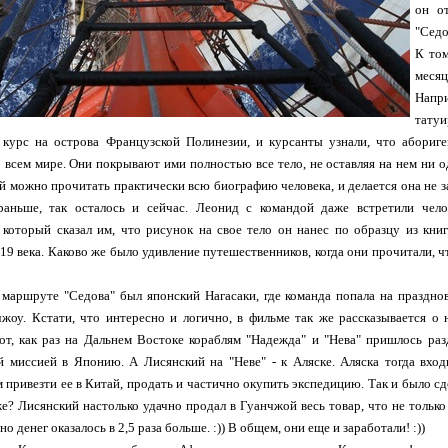
он о
"Седо
К том
меся
Напри
татуи
 курс на острова Французской Полинезии, и курсанты узнали, что абориге
 всем мире. Они покрывают ими полностью все тело, не оставляя на нем ни од
ой можно прочитать практически всю биографию человека, и делается она не за 
раньше, так осталось и сейчас. Леонид с командой даже встретили чело
, который сказал им, что рисунок на свое тело он нанес по образцу из кн
19 века. Каково же было удивление путешественников, когда они прочитали, 
 маршруте "Седова" был японский Нагасаки, где команда попала на празднов
чжоу. Кстати, что интересно и логично, в фильме так же рассказывается 
от, как раз на Дальнем Востоке кораблям "Надежда" и "Нева" пришлось ра
 миссией в Японию. А Лисянский на "Неве" - к Аляске. Аляска тогда вход
м привезти ее в Китай, продать и частично окупить экспедицию. Так и было сд
же? Лисянский настолько удачно продал в Гуанчжой весь товар, что не толь
но денег оказалось в 2,5 раза больше. :)) В общем, они еще и заработали! :))