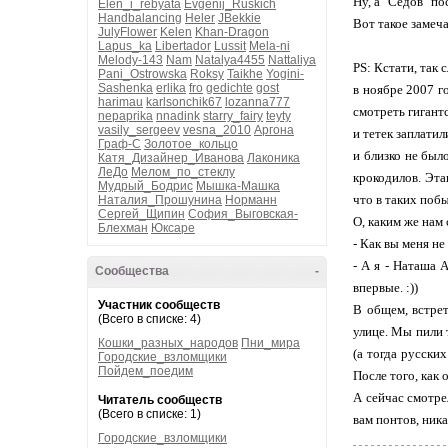
Ну, а "Седов" п
Elen_i_rebyata
Evgenij_Ruskich
Handbalancing
Heler
JBekkie
Вот такое замеч
JulyFlower
Kelen
Khan-Dragon
Lapus_ka
Libertador
Lussit
Mela-ni
Melody-143
Nam
Natalya4455
Nattaliya
PS: Кстати, так
Pani_Ostrowska
Roksy
Taikhe
Yogini-
Sashenka
erlika
fro
gedichte
gost
в ноябре 2007 г
harimau
karlsonchik67
lozanna777
смотреть гигант
nepaprika
nnadink
starry_fairy
teyty
vasily_sergeev
vesna_2010
Аргона
и тетек заплати
Граф-С
Золотое_кольцо
и близко не был
Катя_Дизайнер_Иванова
Лаконика
ЛеДо
Мелом_по_стеклу
крокодилов. Эта
Мудрый_Бодрис
Мышка-Машка
что в таких побы
Наталия_Прошунина
Норманн
Сергей_Щипин
София_Выговская-
О, каким же нам
Блехман
Юксаре
- Как вы меня не
- А я - Наташа 
Сообщества
-
впервые. :))
Участник сообществ
В общем, встрет
(Всего в списке: 4)
улице. Мы пили 
Кошки_разных_народов
Пни_мира
(а тогда русски
Городские_взломщики
Пойдем_поедим
После того, как 
А сейчас смотре
Читатель сообществ
(Всего в списке: 1)
вам понтов, ника
Городские_взломщики