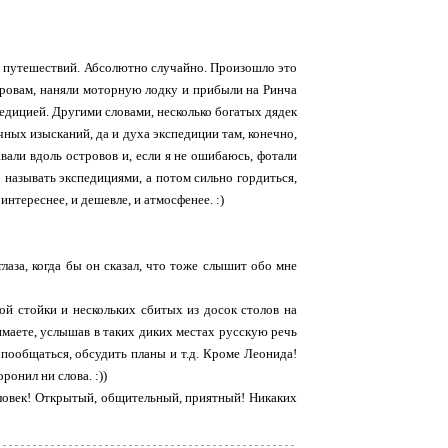
их путешествий. Абсолютно случайно. Произошло это
тровам, наняли моторную лодку и прибыли на Ринча
педицией. Другими словами, несколько богатых дядек
чных изысканий, да и духа экспедиции там, конечно,
вали вдоль островов и, если я не ошибаюсь, фотали
 называть экспедициями, а потом сильно гордиться,
интереснее, и дешевле, и атмосфенее. :)
лаза, когда бы он сказал, что тоже слышит обо мне
ой стойки и нескольких сбитых из досок столов на
нимаете, услышав в таких диких местах русскую речь
 пообщаться, обсудить планы и т.д. Кроме Леонида!
ронил ни слова. :))
еловек! Открытый, общительный, приятный! Никаких