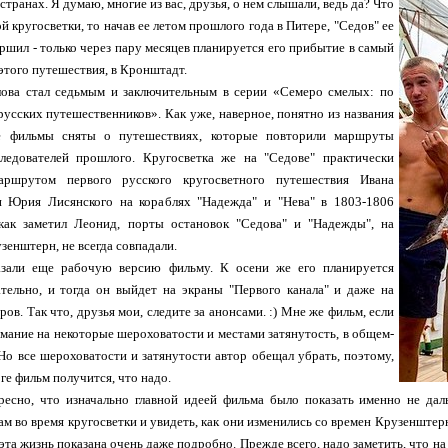
странах. Я думаю, многие из вас, друзья, о нем слышали, ведь да? Что
й кругосветки, то начав ее летом прошлого года в Питере, "Седов" ее
ершил - только через пару месяцев планируется его прибытие в самый
этого путешествия, в Кронштадт.
ова стал седьмым и заключительным в серии «Семеро смелых: по
русских путешественников». Как уже, наверное, понятно из названия
се фильмы сняты о путешествиях, которые повторили маршруты
ледователей прошлого. Кругосветка же на "Седове" практически
аршрутом первого русского кругосветного путешествия Ивана
 Юрия Лисянского на кораблях "Надежда" и "Нева" в 1803-1806
 как заметил Леонид, порты остановок "Седова" и "Надежды", на
зенштерн, не всегда совпадали.
азали еще рабочую версию фильму. К осени же его планируется
ательно, и тогда он выйдет на экраны "Первого канала" и даже на
ов. Так что, друзья мои, следите за анонсами. :) Мне же фильм, если
мание на некоторые шероховатости и местами затянутость, в общем-
 Но все шероховатости и затянутости автор обещал убрать, поэтому,
ге фильм получится, что надо.
ресно, что изначально главной идеей фильма было показать именно не дал
м во время кругосветки и увидеть, как они изменились со времен Крузенштерна
 эта жизнь показана очень даже подробно. Прежде всего, надо заметить, что на