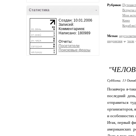
Рубрики:
Путешес
Статистика
-
Встречи 
Мои ист
Создан: 10.01.2006
Кино
Записей:
Корабли/
Комментариев:
Написано: 180989
Метки:
кругосветн
индонезия
чили
Отчеты:
Посетители
Поисковые фразы
"ЧЕЛОВ
Суббота, 13 Октяб
Позавчера я-та
последний день
отправиться ту
организаторов, 
и особенностях 
Итак, первый ф
американских р
Дело в том, что