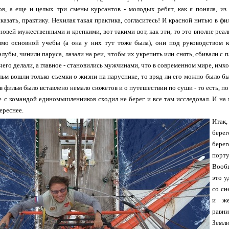
ов, а еще и целых три смены курсантов - молодых ребят, как я поняла, и
сказать, практику. Нехилая такая практика, согласитесь! И красной нитью в фи
новей мужественными и крепкими, вот такими вот, как эти, то это вполне реал
имо основной учебы (а она у них тут тоже была), они под руководством 
алубы, чинили паруса, лазали на реи, чтобы их укрепить или снять, сбивали с 
его делали, а главное - становились мужчинами, что в современном мире, имхо
льм вошли только съемки о жизни на паруснике, то вряд ли его можно было бы
 в фильм было вставлено немало сюжетов и о путешествии по суши - то есть, п
е с командой единомышленников сходил не берег и все там исследовал. И на 
ереснее.
Итак,
берег
берег
порту
Вообщ
это у
со сн
и же
равни
Землю