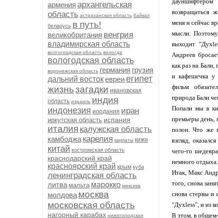
дауншифтер
архангельская
армения
возвращаться ж
область
астраханская область
байкал
меня и сейчас в
в путь!
беларусь
мысли. Поэтому,
венгрия
великобритания
владимирская область
выходит "Духle
волгоградская область
вологда
Андреев бросае
вологодская область
как раз на Бали,
германия
грузия
воронежская область
и кафешечка у 
египет
дальний восток
евреи
фильм обязате
жизнь
загадки
ивановская
природа Бали че
индия
область
израиль
Попали мы в ки
индонезия
иран
иордания
премьеры день, 
испания
иркутская область
италия
калужская область
полон. Что же 
карелия
камбоджа
кижи
взгляд, оказалс
карпаты
китай
костромская область
чего-то шедевра
краснодарский край
немного отдыха.
красноярский край
крым
куба
Итак, Макс Андр
ленинградская область
того, снова зан
литва
марокко
мальта
мексика
москва
снова стервы и 
молдова
московская область
"Духless", и из
нагорный карабах
В этом, в общем-
нижегородская