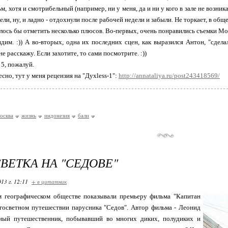
м, хотя и смотрибельный (например, ни у меня, да и ни у кого в зале не возник
ели, ну, и ладно - отдохнули после рабочей недели и забыли. Не торкает, в общ
елось бы отметить несколько плюсов. Во-первых, очень понравились съемки Мо
дим. :)) А во-вторых, одна их последних сцен, как выразился Антон, "сделал
е расскажу. Если захотите, то сами посмотрите. :))
 5, пожалуй.
сно, тут у меня рецензия на "Духless-1":
http://annataliya.ru/post243418569/
осква
жизнь
индонезия
бали
ВЕТКА НА "СЕДОВЕ"
13 г. 12:11
+ в цитатник
м географическом обществе показывали премьеру фильма "Капитан
госветном путешествии парусника "Седов". Автор фильма - Леонид
тный путешественник, побывавший во многих диких, полудиких и