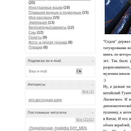
(20)
Иностранные языки
(19)
Плавания водные и подводные
(15)
Мои рассказы
(15)
Эмиграция
(13)
Велосипеды/самокаты
(12)
Сны
(12)
Полеты
(9)
"Седов" держал
Фото- и другая техника
(8)
Плюшки
(6)
татуировками во
книга, по котор
лет. Так было 
Подписка по e-mail
-
разрисованного
мужчина начала 
:)
Интересы
-
Ну, а дальше на
Все (1)
китайский Гуан
Лисянского. И в
юго-восточная азия
дипломатической
пушнину, а зате
Постоянные читатели
-
в Китае. И что 
Все (2101)
обоих кораблей, 
-Поднебесная-
Assketka
DAY_MEN