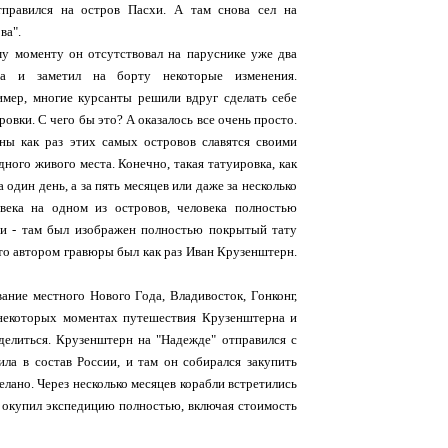
тправился на остров Пасхи. А там снова сел на
ва".
у моменту он отсутствовал на паруснике уже два
ца и заметил на борту некоторые изменения.
мер, многие курсанты решили вдруг сделать себе
ровки. С чего бы это? А оказалось все очень просто.
ны как раз этих самых островов славятся своими
ного живого места. Конечно, такая татуировка, как
один день, а за пять месяцев или даже за несколько
века на одном из островов, человека полностью
иги - там был изображен полностью покрытый тату
что автором гравюры был как раз Иван Крузенштерн.
ание местного Нового Года, Владивосток, Гонконг,
о некоторых моментах путешествия Крузенштерна и
зделиться. Крузенштерн на "Надежде" отправился с
ила в состав России, и там он собирался закупить
елано. Через несколько месяцев корабли встретились
ко окупил экспедицию полностью, включая стоимость