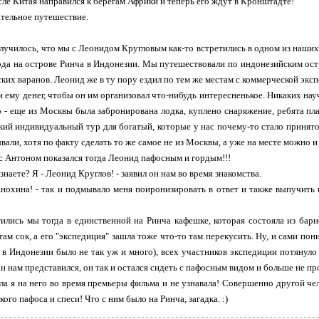
осле Китая направился к берегам Африки и теперь его ждут в Кронштадте!
ательное путешествие.
 случилось, что мы с Леонидом Кругловым как-то встретились в одном из наш
ода на острове Ринча в Индонезии. Мы путешествовали по индонезийским ос
ских варанов. Леонид же в ту пору ездил по тем же местам с коммерческой экс
ли ему денег, чтобы он им организовал что-нибудь интересненькое. Никаких нау
о - еще из Москвы была забронирована лодка, куплено снаряжение, ребята пла
кий индивидуальный тур для богатый, которые у нас почему-то стало принято
вали, хотя по факту сделать то же самое не из Москвы, а уже на месте можно и 
 с Антоном показался тогда Леонид пафосным и гордым!!!
 знаете? Я - Леонид Круглов! - заявил он нам во время знакомства.
Анохина! - так и подмывало меня поиронизировать в ответ и также выпучить г
ились мы тогда в единственной на Ринча кафешке, которая состояла из барн
там сок, а его "экспедиция" зашла тоже что-то там перекусить. Ну, и сами по
х в Индонезии было не так уж и много), всех участников экспедиции потянуло
он нам представился, он так и остался сидеть с пафосным видом и больше не про
ла я на него во время премьеры фильма и не узнавала! Совершенно другой ч
кого пафоса и спеси! Что с ним было на Ринча, загадка. :)