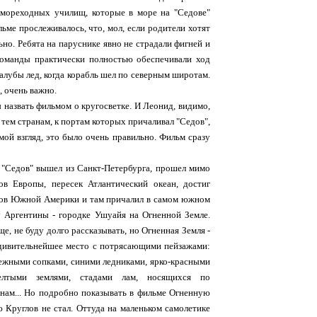
з мореходных училищ, которые в море на "Седове"
льме прослеживалось, что, мол, если родители хотят
ьно. Ребята на паруснике явно не страдали фигней и
команды практически полностью обеспечивали ход
палубы лед, когда корабль шел по северным широтам.
, очень важно.
 назвать фильмом о кругосветке. И Леонид, видимо,
о тем странам, к портам которых причаливал "Седов",
мой взгляд, это было очень правильно. Фильм сразу
 "Седов" вышел из Санкт-Петербурга, прошел мимо
ов Европы, пересек Атлантический океан, достиг
ов Южной Америки и там причалил в самом южном
 Аргентины - городке Ушуайя на Огненной Земле.
е, не буду долго рассказывать, но Огненная Земля -
дивительнейшее место с потрясающими пейзажами:
ежными сопками, синими ледниками, ярко-красными
лтыми землями, стадами лам, носящихся по
нам... Но подробно показывать в фильме Огненную
 Круглов не стал. Оттуда на маленьком самолетике