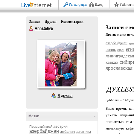
Регистрация
Вход
Рейтинги
Записи
Друзья
Комментарии
Записи с м
Annataliya
Другие метки поль
азербайджан
арм
еги
восток
евреи
ленинградская
сибир
кавказ
ярославская
ДУХLESS
В друзья
Суббота, 07 Марта
Было время, ко
уехать куда-н
Метки
-
поселиться там 
австрия
Пермский край
маленькую кафе
азербайджан
албания
аргентина