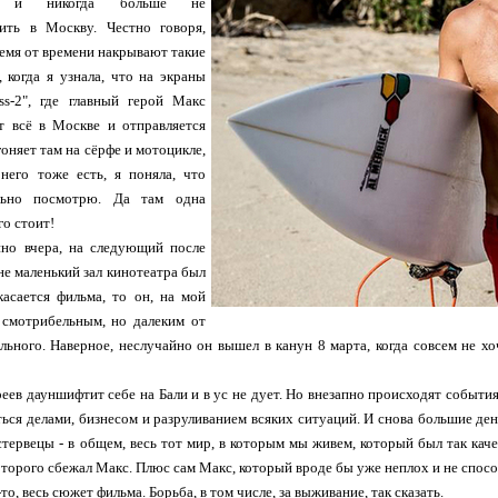
ом и никогда больше не
ить в Москву. Честно говоря,
ремя от времени накрывают такие
 когда я узнала, что на экраны
ss-2", где главный герой Макс
т всё в Москве и отправляется
 гоняет там на сёрфе и мотоцикле,
него тоже есть, я поняла, что
льно посмотрю. Да там одна
го стоит!
но вчера, на следующий после
не маленький зал кинотеатра был
касается фильма, то он, на мой
я смотрибельным, но далеким от
льного. Наверное, неслучайно он вышел в канун 8 марта, когда совсем не хо
еев дауншифтит себе на Бали и в ус не дует. Но внезапно происходят события
яться делами, бизнесом и разруливанием всяких ситуаций. И снова большие день
стервецы - в общем, весь тот мир, в которым мы живем, который был так кач
 которого сбежал Макс. Плюс сам Макс, который вроде бы уже неплох и не спосо
то, весь сюжет фильма. Борьба, в том числе, за выживание, так сказать.