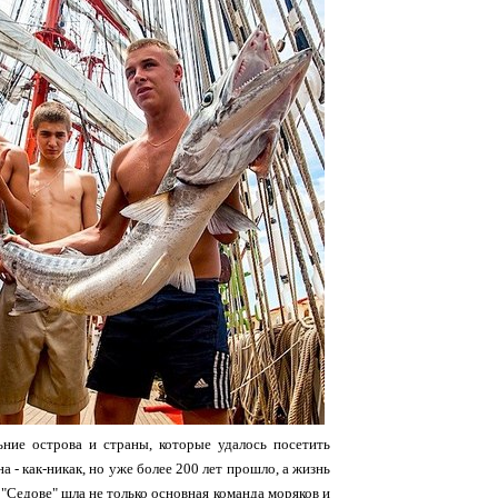
ьние острова и страны, которые удалось посетить
 - как-никак, но уже более 200 лет прошло, а жизнь
 "Седове" шла не только основная команда моряков и