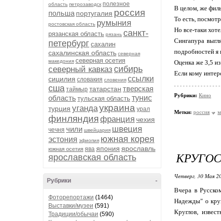
полезное
область
петрозаводск
В целом, же филь
россия
польша
португалия
То есть, посмотр
румыния
ростовская область
Но все-таки хот
санкт-
рязанская область
рязань
Сингапура выгля
петербург
сахалин
подробностей я н
сахалинская область
северная
северная осетия
македония
Оценка же 3,5 из
сибирь
северный кавказ
Если кому интере
ссылки
сицилия
словакия
словения
сша
тверская
татарстан
таймыр
Рубрики:
Кино
область
тунис
тульская область
украина
уганда
турция
урал
Метки:
россия
м
финляндия
франция
чехия
швеция
чили
чечня
швейцария
южная корея
эстония
эфиопия
япония
ярославль
ява
южная осетия
КРУГОС
ярославская область
Четверг, 30 Мая 20
Рубрики
-
Вчера в Русско
Фоторепортажи
(1464)
Надежды" о кру
Выставки/музеи
(591)
Круглов, извес
Традиции/обычаи
(590)