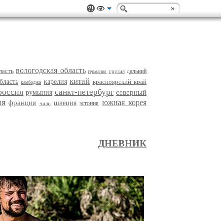
вологодская область
ласть
дальний
грузия
германия
китай
бласть
карелия
красноярский край
камбоджа
россия
санкт-петербург
северный
румыния
ия
южная корея
франция
швеция
эстония
чили
ДНЕВНИК