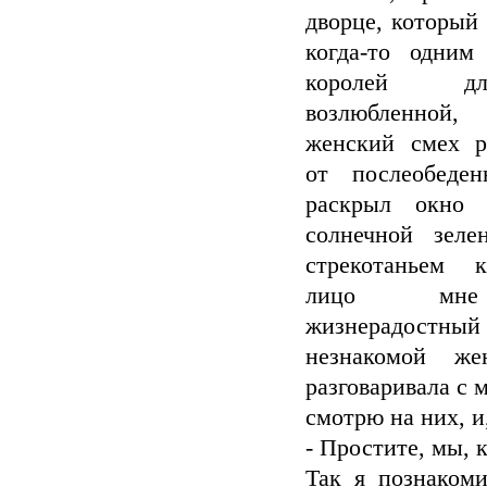
дворце, который
когда-то одним
королей д
возлюбленно
женский смех р
от послеобеде
раскрыл окно
солнечной зел
стрекотаньем 
лицо мне
жизнерадос
незнакомой ж
разговаривала с 
смотрю на них, и
- Простите, мы, к
Так я познаком