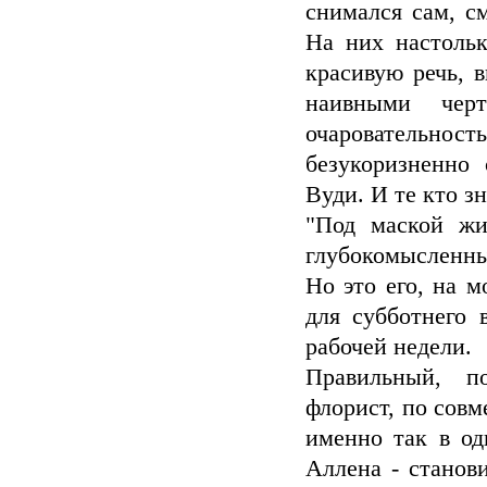
снимался сам, с
На них настоль
красивую речь, 
наивными чер
очаровательно
безукоризненно
Вуди. И те кто з
"Под маской жи
глубокомысленны
Но это его, на 
для субботнего 
рабочей недели.
Правильный, 
флорист, по совм
именно так в од
Аллена - станов