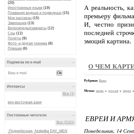
(20)
А реальность, к
Иностранные языки
(19)
Плавания водные и подводные
(15)
премьеру фильма
Мои рассказы
(15)
Эмиграция
(13)
И, честно призн
Велосипеды/самокаты
(12)
последней строч
Сны
(12)
Полеты
(9)
эмоций картина.
Фото- и другая техника
(8)
Плюшки
(6)
Подписка по e-mail
-
О ЧЕМ КАРТ
Рубрики:
Кино
Интересы
-
Метки:
литва
россия
евреи
Все (1)
юго-восточная азия
Постоянные читатели
-
ЕВРЕИ И АР
Все (2101)
Понедельник, 14 Сент
-Поднебесная-
Assketka
DAY_MEN