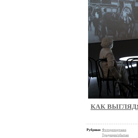
КАК ВЫГЛЯД
Рубрики:
Фоторепортажи
Традиции/обычаи