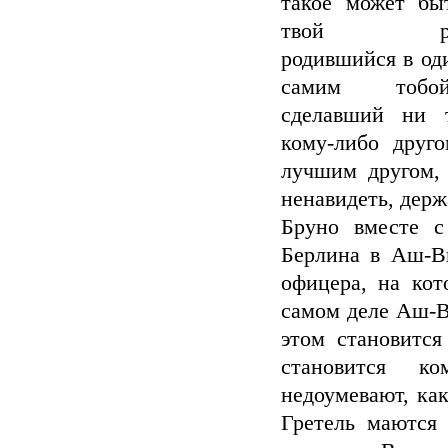
такое может быт
твой рове
родившийся в од
самим тоб
сделавший ни 
кому-либо друг
лучшим другом, 
ненавидеть, держ
Бруно вместе с
Берлина в Аш-Вы
офицера, на кот
самом деле Аш-Вы
этом становится
становится к
недоумевают, как
Гретель маются 