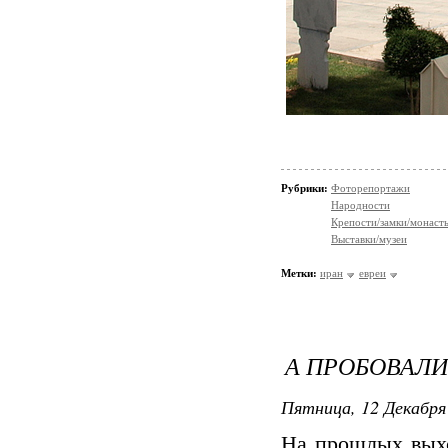
Рубрики:
Фоторепортажи
Народности
Крепости/замки/монаст
Выставки/музеи
Метки:
иран
евреи
А ПРОБОВАЛИ
Пятница, 12 Декабря 
На прошлых вых