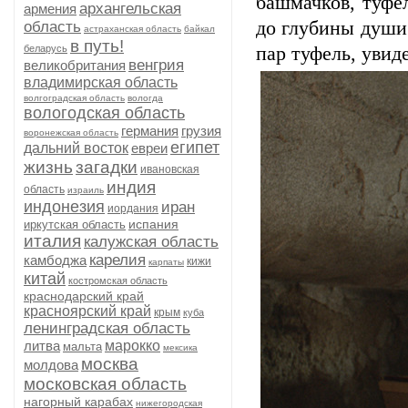
башмачков, туфел
архангельская
армения
до глубины души
область
астраханская область
байкал
в путь!
беларусь
пар туфель, увид
венгрия
великобритания
владимирская область
волгоградская область
вологда
вологодская область
германия
грузия
воронежская область
египет
дальний восток
евреи
жизнь
загадки
ивановская
индия
область
израиль
индонезия
иран
иордания
испания
иркутская область
италия
калужская область
карелия
камбоджа
кижи
карпаты
китай
костромская область
краснодарский край
красноярский край
крым
куба
ленинградская область
литва
марокко
мальта
мексика
москва
молдова
московская область
нагорный карабах
нижегородская