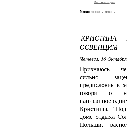
Выставки/музеи
Метки:
москва
евреи
КРИСТИНА 
ОСВЕНЦИМ
Четверг, 16 Октября
Признаюсь че
сильно зац
предисловие к э
говоря о не
написанное одни
Кристины. "По
доме отдыха Со
Польши, распо