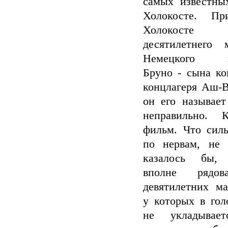
самых известны
Холокосте. Пр
Холокосте г
десятилетнего м
Немецкого м
Бруно - сына ко
концлагеря Аш-В
он его называет
неправильно. 
фильм. Что силь
по нервам, не
казалось бы, 
вполне рядо
девятилетних ма
у которых в гол
не укладывает