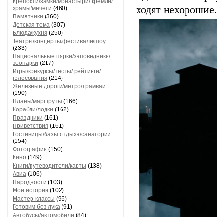
Крепости/замки/монастыри/ кремли/
ходят нехорошие.
храмы/мечети
(460)
Памятники
(360)
Детская тема
(307)
Блюда/кухня
(250)
Театры/концерты/фестивали/шоу
(233)
Национальные парки/заповедники/
зоопарки
(217)
Игры/конкурсы/тесты/ рейтинги/
голосования
(214)
Железные дороги/метро/трамваи
(190)
Планы/маршруты
(166)
Корабли/лодки
(162)
Праздники
(161)
Приветствия
(161)
Гостиницы/базы отдыха/санатории
(154)
Фотографии
(150)
Кино
(149)
Книги/путеводители/карты
(138)
Авиа
(106)
Народности
(103)
Мои истории
(102)
Мастер-классы
(96)
Готовим без лука
(91)
Автобусы/автомобили
(84)