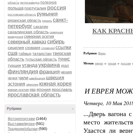
полезное
область
петрозаводск
россия
польша
португалия
румыния
ростовская область
санкт-
рязанская область
рязань
петербург
сахалин
КАК КРАСН
сахалинская область
северная
северная осетия
македония
сибирь
северный кавказ
ссылки
сицилия
словакия
словения
сша
тверская
татарстан
Рубрики:
Кино
таймыр
область
тунис
тульская область
Метки:
евреи
чехия
россия
украина
уганда
турция
урал
финляндия
франция
чехия
швеция
чили
чечня
швейцария
южная корея
эстония
эфиопия
И ЕВРЕЯ МОЖ
япония
ярославль
ява
южная осетия
ярославская область
Четверг, 10 Мая 2018
Рубрики
-
...Дверь вагона 
Фоторепортажи
(1464)
место жительств
Выставки/музеи
(591)
Традиции/обычаи
(590)
Удастся ли верн