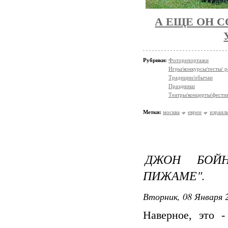
А ЕЩЕ ОН 
Рубрики:
Фоторепортажи
Игры/конкурсы/тесты/ р
Традиции/обычаи
Праздники
Театры/концерты/фести
Метки:
москва
евреи
израил
ДЖОН БОЙН
ПИЖАМЕ".
Вторник, 08 Января 2
Наверное, это -