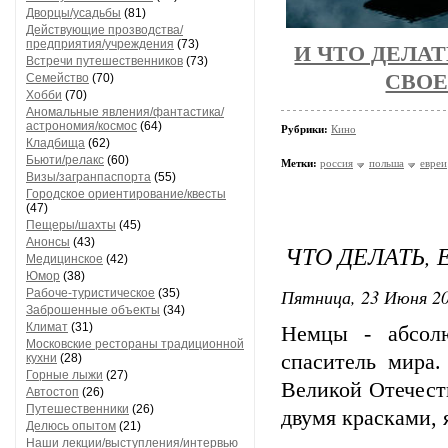
Дворцы/усадьбы
(81)
Действующие прозводства/
предприятия/учреждения
(73)
И ЧТО ДЕЛА
Встречи путешественников
(73)
СВОЕ
Семейство
(70)
Хобби
(70)
Аномальные явления/фантастика/
астрономия/космос
(64)
Рубрики:
Кино
Кладбища
(62)
Бьюти/релакс
(60)
Метки:
россия
польша
евреи
Визы/загранпаспорта
(55)
Городское ориентирование/квесты
(47)
Пещеры/шахты
(45)
Анонсы
(43)
ЧТО ДЕЛАТЬ,
Медицинское
(42)
Юмор
(38)
Пятница, 23 Июня 20
Рабоче-туристическое
(35)
Заброшенные объекты
(34)
Климат
(31)
Немцы - абсолю
Московские рестораны традиционной
спаситель мира
кухни
(28)
Горные лыжи
(27)
Великой Отечест
Автостоп
(26)
Путешественники
(26)
двумя красками, 
Делюсь опытом
(21)
Наши лекции/выступления/интервью