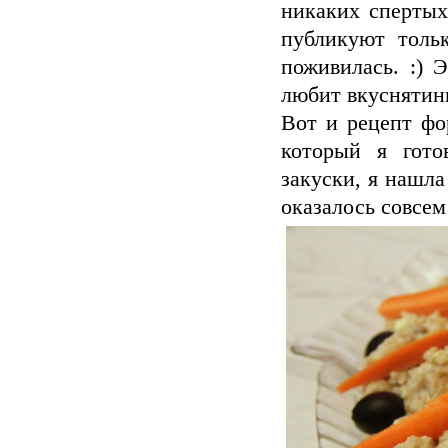
никаких спертых
публикуют толь
поживилась. :) 
любит вкуснятинк
Вот и рецепт фор
который я гото
закуски, я нашла
оказалось совсем