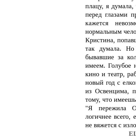
плацу, я думала,
перед глазами п
кажется невоз
нормальным чело
Кристина, попавш
так думала. Но
бывавшие за ко
имеем. Голубое н
кино и театр, ра
новый год с елко
из Освенцима, п
тому, что имеешь,
"Я пережила Ос
логичнее всего,
не вяжется с изл
Е