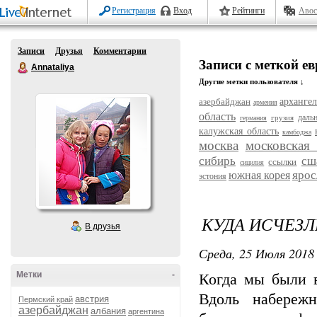
Регистрация
Вход
Рейтинги
Авос
Записи
Друзья
Комментарии
Записи с меткой ев
Annataliya
Другие метки пользователя ↓
азербайджан
архангел
армения
область
даль
грузия
германия
калужская область
камбоджа
москва
московская 
сибирь
сш
ссылки
сицилия
ярос
южная корея
эстония
КУДА ИСЧЕЗЛ
В друзья
Среда, 25 Июля 2018 
Метки
-
Когда мы были в
Вдоль набереж
австрия
Пермский край
азербайджан
албания
аргентина