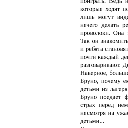
поиграть. Ведь 
которые ходят п
лишь могут вид
нечего делать р
проволоки. Она т
Так он знакомит
и ребята становя
почти каждый де
разговаривают. Д
Наверное, больше
Бруно, почему е
детьми из лагеря
Бруно поедает ф
страх перед нем
несмотря на ужас
детьми...