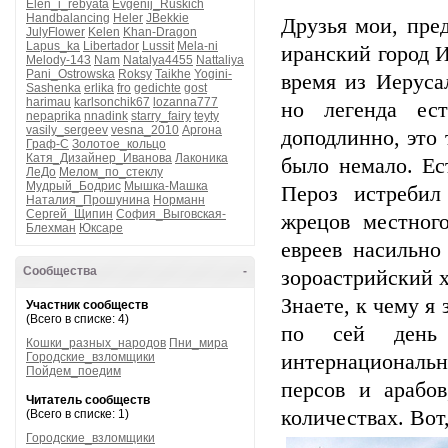
Elen_i_rebyata
Evgenij_Ruskich
Handbalancing
Heler
JBekkie
Друзья мои, пред
JulyFlower
Kelen
Khan-Dragon
Lapus_ka
Libertador
Lussit
Mela-ni
иранский город И
Melody-143
Nam
Natalya4455
Nattaliya
Pani_Ostrowska
Roksy
Taikhe
Yogini-
время из Иеруса
Sashenka
erlika
fro
gedichte
gost
harimau
karlsonchik67
lozanna777
но легенда ес
nepaprika
nnadink
starry_fairy
teyty
vasily_sergeev
vesna_2010
Аргона
доподлинно, это 
Граф-С
Золотое_кольцо
Катя_Дизайнер_Иванова
Лаконика
было немало. Ес
ЛеДо
Мелом_по_стеклу
Мудрый_Бодрис
Мышка-Машка
Пероз истребил
Наталия_Прошунина
Норманн
Сергей_Щипин
София_Выговская-
жрецов местног
Блехман
Юксаре
евреев насильно
Сообщества
-
зороастрийский 
Знаете, к чему я 
Участник сообществ
(Всего в списке: 4)
по сей день 
Кошки_разных_народов
Пни_мира
Городские_взломщики
интернациональ
Пойдем_поедим
персов и арабо
Читатель сообществ
количествах. Вот,
(Всего в списке: 1)
Городские_взломщики