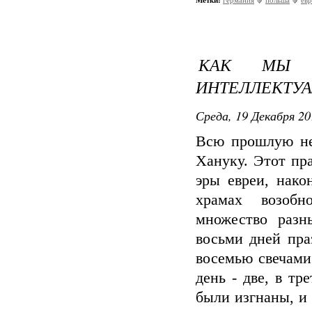
Метки:
германия
польша
ев
КАК МЫ И
ИНТЕЛЛЕКТУ
Среда, 19 Декабря 20
Всю прошлую не
Хануку. Этот пра
эры евреи, нако
храмах возобн
множество разн
восьми дней пра
восемью свечами.
день - две, в тр
были изгнаны, и 