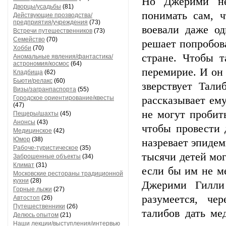
Но Джерими не
Дворцы/усадьбы
(81)
понимать сам, ч
Действующие прозводства/
предприятия/учреждения
(73)
воевали даже од
Встречи путешественников
(73)
Семейство
(70)
решает попробова
Хобби
(70)
стране. Чтобы 
Аномальные явления/фантастика/
астрономия/космос
(64)
перемирие. И он 
Кладбища
(62)
Бьюти/релакс
(60)
зверствует Тал
Визы/загранпаспорта
(55)
Городское ориентирование/квесты
рассказывает ем
(47)
не могут пробит
Пещеры/шахты
(45)
Анонсы
(43)
чтобы провести 
Медицинское
(42)
Юмор
(38)
назревает эпидем
Рабоче-туристическое
(35)
тысячи детей мог
Заброшенные объекты
(34)
Климат
(31)
если бы им не м
Московские рестораны традиционной
кухни
(28)
Джерими Гилли 
Горные лыжи
(27)
разумеется, че
Автостоп
(26)
Путешественники
(26)
талибов дать ме
Делюсь опытом
(21)
Наши лекции/выступления/интервью