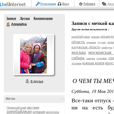
Регистрация
Вход
Рейтинги
Авос
Записи
Друзья
Комментарии
Записи с меткой к
Annataliya
Другие метки пользователя ↓
азербайджан
архангел
армения
область
даль
грузия
германия
калужская область
камбоджа
москва
московская 
сибирь
сш
ссылки
сицилия
ярос
южная корея
эстония
О ЧЕМ ТЫ МЕ
В друзья
Суббота, 18 Мая 201
Метки
-
Все-таки отпуск 
ни на есть бу
австрия
Пермский край
азербайджан
албания
аргентина