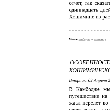
отчет, так сказа
одиннадцать дне
Хошимине из расч
Метки:
камбоджа
вьетнам
ОСОБЕННО
ХОШИМИНСКО
Вторник, 02 Апреля 2
В Камбодже мы
путешествие на 
ждал перелет во
через сутки - в