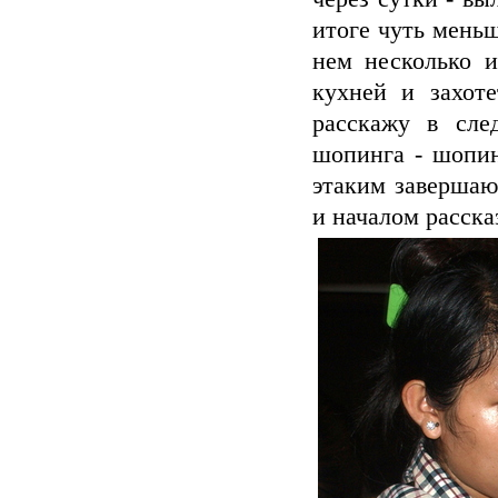
итоге чуть меньш
нем несколько и
кухней и захот
расскажу в сле
шопинга - шопин
этаким заверша
и началом расск