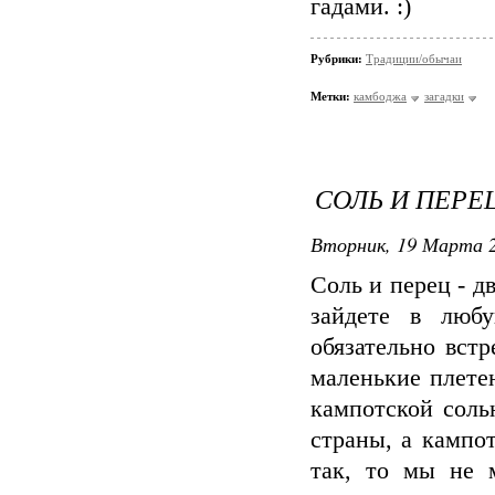
гадами. :)
Рубрики:
Традиции/обычаи
Метки:
камбоджа
загадки
СОЛЬ И ПЕРЕ
Вторник, 19 Марта 2
Соль и перец - д
зайдете в люб
обязательно вст
маленькие плете
кампотской соль
страны, а кампо
так, то мы не м