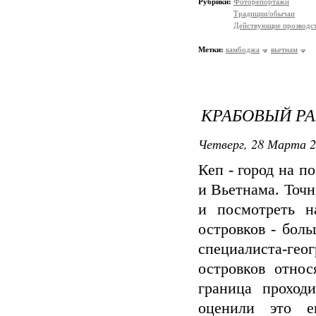
Рубрики:
Фоторепортажи
Традиции/обычаи
Действующие прозводст
Метки:
камбоджа
вьетнам
КРАБОВЫЙ Р
Четверг, 28 Марта 2
Кеп - город на 
и Вьетнама. Точн
и посмотреть н
островков - бол
специалиста-гео
островков относ
граница проход
оценили это е