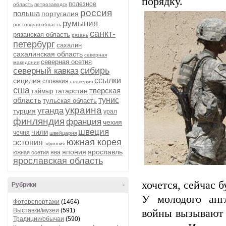
порядку.
полезное
область
петрозаводск
россия
польша
португалия
румыния
ростовская область
санкт-
рязанская область
рязань
петербург
сахалин
сахалинская область
северная
северная осетия
македония
сибирь
северный кавказ
ссылки
сицилия
словакия
словения
сша
тверская
татарстан
таймыр
область
тунис
тульская область
украина
уганда
турция
урал
финляндия
франция
чехия
швеция
чили
чечня
швейцария
южная корея
эстония
эфиопия
япония
ярославль
ява
южная осетия
ярославская область
хочется, сейчас б
Рубрики
-
У молодого анг
Фоторепортажи
(1464)
Выставки/музеи
(591)
войны вызывают с
Традиции/обычаи
(590)