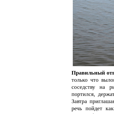
Правильный отв
только что выл
соседству на р
портился, держа
Завтра приглаша
речь пойдет ка