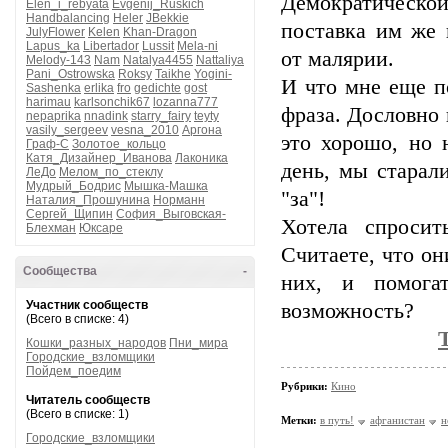
Демократической
Elen_i_rebyata
Evgenij_Ruskich
Handbalancing
Heler
JBekkie
поставка им же 
JulyFlower
Kelen
Khan-Dragon
Lapus_ka
Libertador
Lussit
Mela-ni
от малярии.
Melody-143
Nam
Natalya4455
Nattaliya
Pani_Ostrowska
Roksy
Taikhe
Yogini-
И что мне еще п
Sashenka
erlika
fro
gedichte
gost
harimau
karlsonchik67
lozanna777
фраза. Дословно 
nepaprika
nnadink
starry_fairy
teyty
vasily_sergeev
vesna_2010
Аргона
это хорошо, но 
Граф-С
Золотое_кольцо
Катя_Дизайнер_Иванова
Лаконика
день, мы старал
ЛеДо
Мелом_по_стеклу
Мудрый_Бодрис
Мышка-Машка
"за"!
Наталия_Прошунина
Норманн
Сергей_Щипин
София_Выговская-
Хотела спроси
Блехман
Юксаре
Считаете, что о
Сообщества
-
них, и помога
Участник сообществ
возможность?
(Всего в списке: 4)
Кошки_разных_народов
Пни_мира
Городские_взломщики
Пойдем_поедим
Рубрики:
Кино
Читатель сообществ
(Всего в списке: 1)
Метки:
в путь!
афганистан
н
Городские_взломщики