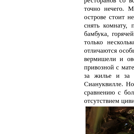
ресторанов со в
точно нечего. М
острове стоит н
снять комнату, 
бамбука, горячей
только несколь
отличаются особ
вермишели и ов
привозной с мат
за жилье и за 
Сиануквилле. Но
сравнению с бо
отсутствием циви