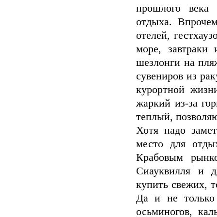
прошлого века 
отдыха. Впроче
отелей, гестхауз
море, завтраки
шезлонги на пля
сувениров из рак
курортной жизни
жаркий из-за гор
теплый, позволя
Хотя надо замет
место для отды
Крабовым рынко
Сиауквилля и д
купить свежих, 
Да и не только
осьминогов, каль