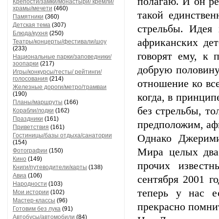
полагаю. И он р
Крепости/замки/монастыри/ кремли/
храмы/мечети
(460)
такой единствен
Памятники
(360)
Детская тема
(307)
стрельбы. Идея
Блюда/кухня
(250)
африканских дет
Театры/концерты/фестивали/шоу
(233)
говорят ему, к 
Национальные парки/заповедники/
зоопарки
(217)
добрую половину
Игры/конкурсы/тесты/ рейтинги/
голосования
(214)
отношение ко все
Железные дороги/метро/трамваи
(190)
когда, в принцип
Планы/маршруты
(166)
без стрельбы, то
Корабли/лодки
(162)
Праздники
(161)
предположим, афг
Приветствия
(161)
Гостиницы/базы отдыха/санатории
Однако Джерими
(154)
Мира целых два 
Фотографии
(150)
Кино
(149)
прочих известн
Книги/путеводители/карты
(138)
Авиа
(106)
сентября 2001 г
Народности
(103)
теперь у нас е
Мои истории
(102)
Мастер-классы
(96)
прекрасно помнит
Готовим без лука
(91)
Автобусы/автомобили
(84)