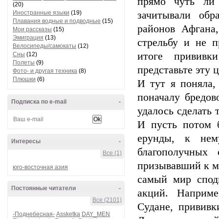
прямо чуть ли 
(20)
Иностранные языки
(19)
зачитывали обр
Плавания водные и подводные
(15)
районов Афгана
Мои рассказы
(15)
Эмиграция
(13)
стрельбу и не п
Велосипеды/самокаты
(12)
итоге прививк
Сны
(12)
Полеты
(9)
представьте эту 
Фото- и другая техника
(8)
Плюшки
(6)
И тут я поняла,
поначалу бредов
Подписка по e-mail
-
удалось сделать 
И пусть потом б
ерунды, к нем
Интересы
-
благополучных
Все (1)
призывавший к ми
юго-восточная азия
самый мир спод
Постоянные читатели
-
акций. Наприм
Все (2101)
Судане, прививк
-Поднебесная-
Assketka
DAY_MEN