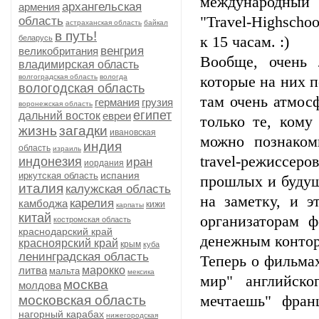
международный
архангельская
армения
"Travel-Highscho
область
астраханская область
байкал
в путь!
беларусь
к 15 часам. :)
венгрия
великобритания
Вообще, очень 
владимирская область
волгоградская область
вологда
которые на них п
вологодская область
там очень атмос
германия
грузия
воронежская область
египет
дальний восток
евреи
только те, кому
жизнь
загадки
ивановская
можно познаком
индия
область
израиль
travel-режиссер
индонезия
иран
иордания
испания
иркутская область
прошлых и будущ
италия
калужская область
на заметку, и э
карелия
камбоджа
кижи
карпаты
китай
организаторам 
костромская область
краснодарский край
денежным контора
красноярский край
крым
куба
ленинградская область
Теперь о фильмах
литва
марокко
мальта
мексика
мир" английск
москва
молдова
московская область
мечтаешь" фран
нагорный карабах
нижегородская