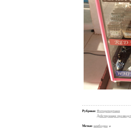
Рубрики:
Фоторепортажи
Действующие прозводст
Метки:
камбоджа