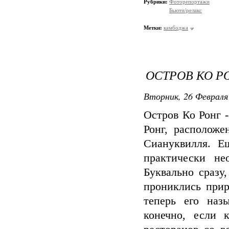
Рубрики:
Фоторепортажи
Бьюти/релакс
Метки:
камбоджа
ОСТРОВ КО Р
Вторник, 26 Февраля 
Остров Ко Ронг 
Ронг, расположе
Сиануквилля. Е
практически не
Буквально сразу
прониклись прир
теперь его наз
конечно, если 