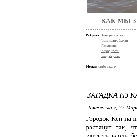
КАК МЫ 
Рубрики:
Фоторепортажи
Традиции/обычаи
Памятники
Народности
Блюда/кухня
Метки:
камбоджа
ЗАГАДКА ИЗ К
Понедельник, 25 Мар
Городок Кеп на п
растянут так, ч
увидеть вдоль б