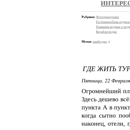
ИНТЕРЕ
Рубрики:
Фоторепортажи
Гостиницы/базы отдыха
Плавания водные и под
Корабли/лодки
Метки:
камбоджа
ГДЕ ЖИТЬ ТУ
Пятница, 22 Февраля
Огромнейший плю
Здесь дешево всё
пункта А в пункт
когда сытно поо
наконец, отели, 