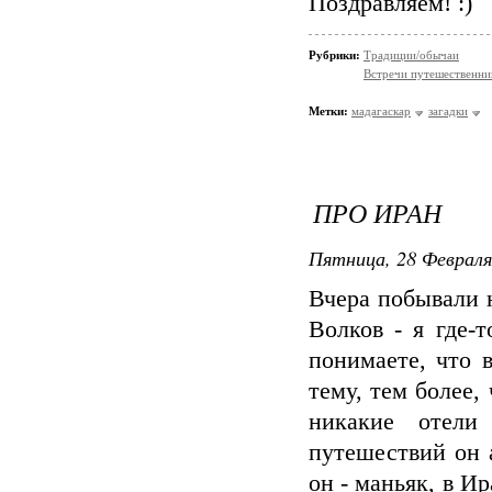
Поздравляем! :)
Рубрики:
Традиции/обычаи
Встречи путешественни
Метки:
мадагаскар
загадки
ПРО ИРАН
Пятница, 28 Февраля
Вчера побывали 
Волков - я где-
понимаете, что 
тему, тем более,
никакие отели
путешествий он 
он - маньяк, в Ир