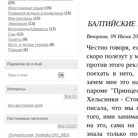
(20)
Иностранные языки
(19)
Плавания водные и подводные
(15)
Мои рассказы
(15)
БАЛТИЙСКИЕ 
Эмиграция
(13)
Велосипеды/самокаты
(12)
Сны
(12)
Вторник, 09 Июня 20
Полеты
(9)
Фото- и другая техника
(8)
Честно говоря, 
Плюшки
(6)
скоро полезут у 
против этого рек
Подписка по e-mail
-
поехать в него,
зачем мне это н
Интересы
-
пароме "Принцес
Все (1)
Хельсинки - Сток
юго-восточная азия
писала, что мы 
того, ими занима
Постоянные читатели
-
на это, сама на
Все (2101)
знала только п
-Поднебесная-
Assketka
DAY_MEN