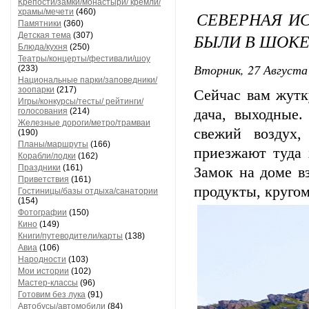
Крепости/замки/монастыри/ кремли/
храмы/мечети
(460)
СЕВЕРНАЯ ИС
Памятники
(360)
БЫЛИ В ШОКЕ,
Детская тема
(307)
Блюда/кухня
(250)
Театры/концерты/фестивали/шоу
Вторник, 27 Августа 
(233)
Национальные парки/заповедники/
зоопарки
(217)
Сейчас вам жутк
Игры/конкурсы/тесты/ рейтинги/
голосования
(214)
дача, выходные.
Железные дороги/метро/трамваи
свежий воздух,
(190)
Планы/маршруты
(166)
приезжают туда 
Корабли/лодки
(162)
Праздники
(161)
Замок на доме в
Приветствия
(161)
продукты, кругом
Гостиницы/базы отдыха/санатории
(154)
Фотографии
(150)
Кино
(149)
Книги/путеводители/карты
(138)
Авиа
(106)
Народности
(103)
Мои истории
(102)
Мастер-классы
(96)
Готовим без лука
(91)
Автобусы/автомобили
(84)