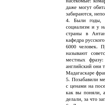
насекомые: кома
даже могут обита
забираются, непо
4. Были годы, 
социализм и у н
страны в Антан
кафедра русского
6000 человек. П
называют совет
местных фразу:
английский они т
Мадагаскаре фра
5. Позабавили м
с ценами на посе
как вы поняли, 
делали, за что зап