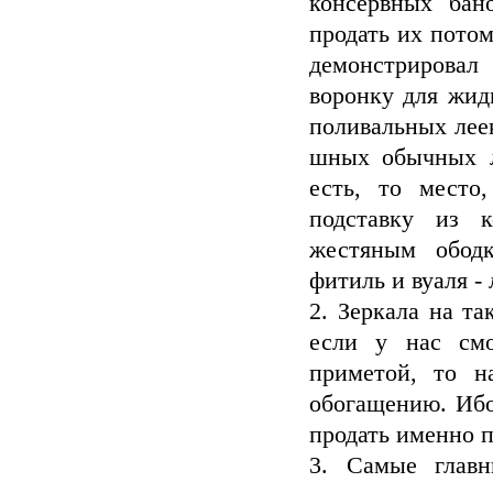
консервных бан
продать их пото
демонстрировал
воронку для жид
поливальных леек
шных обычных л
есть, то место
подставку из к
жестяным ободк
фитиль и вуаля - 
2. Зеркала на т
если у нас смо
приметой, то н
обогащению. Ибо
продать именно п
3. Самые главн