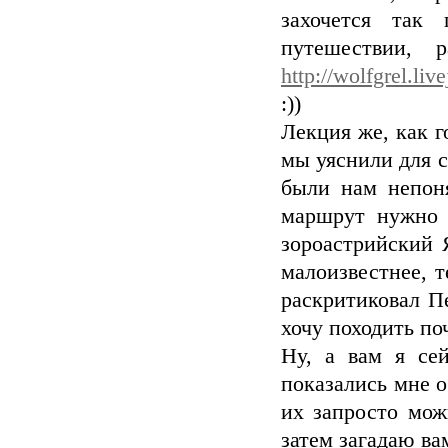
захочется так
путешествии,
http://wolfgrel.liv
:))
Лекция же, как г
мы уяснили для с
были нам непон
маршрут нужно 
зороастрийский 
малоизвестнее, т
раскритиковал Пе
хочу походить поч
Ну, а вам я се
показались мне 
их запросто можн
затем загадаю ва