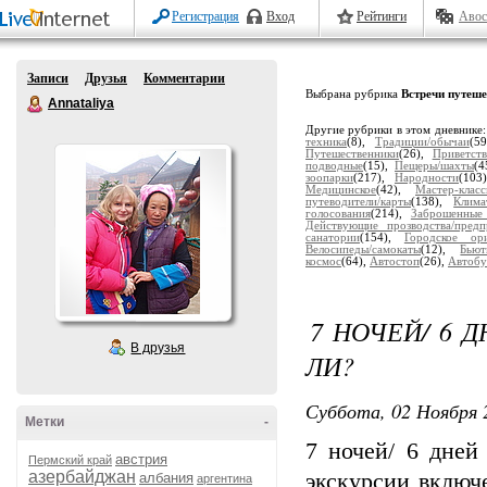
Регистрация
Вход
Рейтинги
Авос
Записи
Друзья
Комментарии
Выбрана рубрика
Встречи путеш
Annataliya
Другие рубрики в этом дневнике
техника
(8),
Традиции/обычаи
(5
Путешественники
(26),
Приветств
подводные
(15),
Пещеры/шахты
(4
зоопарки
(217),
Народности
(103
Медицинское
(42),
Мастер-клас
путеводители/карты
(138),
Клима
голосования
(214),
Заброшенные
Действующие прозводства/предп
санатории
(154),
Городское ори
Велосипеды/самокаты
(12),
Бьют
космос
(64),
Автостоп
(26),
Автобу
7 НОЧЕЙ/ 6 
В друзья
ЛИ?
Суббота, 02 Ноября 
Метки
-
7 ночей/ 6 дней
австрия
Пермский край
азербайджан
экскурсии включ
албания
аргентина