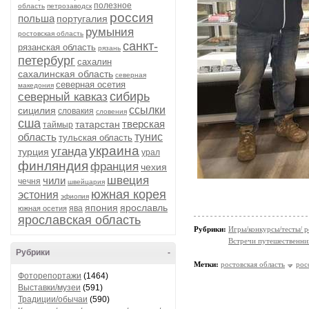
полезное
область
петрозаводск
россия
польша
португалия
румыния
ростовская область
санкт-
рязанская область
рязань
петербург
сахалин
сахалинская область
северная
северная осетия
македония
сибирь
северный кавказ
ссылки
сицилия
словакия
словения
сша
тверская
татарстан
таймыр
область
тунис
тульская область
украина
уганда
турция
урал
финляндия
франция
чехия
швеция
чили
чечня
швейцария
южная корея
эстония
эфиопия
япония
ярославль
ява
южная осетия
ярославская область
Рубрики:
Игры/конкурсы/тесты/ р
Встречи путешественни
Рубрики
-
Метки:
ростовская область
рос
Фоторепортажи
(1464)
Выставки/музеи
(591)
Традиции/обычаи
(590)