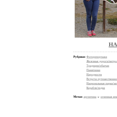
НА
Рубрики:
Фоторепортажи
Железные дороги/метро
Традиции/обычаи
Памятники
Народности
Встречи путешественни
Национальные парки/за
Корабли/лодки
Метки:
аргентина
огненная зем