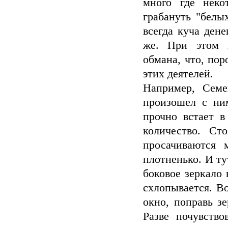
много где нек
грабануть "белы
всегда куча дене
же. При этом 
обмана, что, пор
этих деятелей.
Например, Семе
произошел с ни
прочно встает в
количество. Ст
просачиваются 
плотненько. И ту
боковое зеркало 
схлопывается. Во
окно, поправь з
Разве почувств