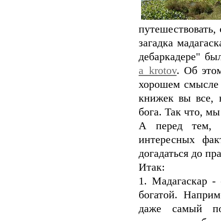
путешествовать, 
загадка мадагаск
дебаркадере" бы
a_krotov
. Об это
хорошем смысле 
книжек вы все, 
бога. Так что, м
А перед тем, 
интересных фак
догадаться до пр
Итак:
1. Мадагаскар -
богатой. Наприм
даже самый по