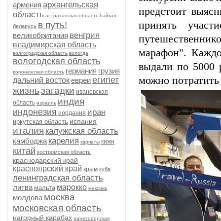
архангельская
армения
предстоит выясн
область
астраханская область
байкал
принять участ
в путь!
беларусь
венгрия
великобритания
путешественник
владимирская область
марафон". Каждо
волгоградская область
вологда
вологодская область
выдали по 5000 
германия
грузия
воронежская область
можно потратить
египет
дальний восток
евреи
жизнь
загадки
ивановская
индия
область
израиль
индонезия
иран
иордания
испания
иркутская область
италия
калужская область
карелия
камбоджа
кижи
карпаты
китай
костромская область
краснодарский край
красноярский край
крым
куба
ленинградская область
литва
марокко
мальта
мексика
москва
молдова
московская область
нагорный карабах
нижегородская