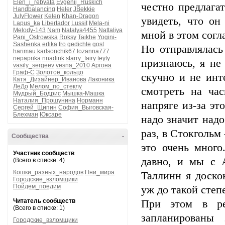
Elen_i_rebyata
Evgenij_Ruskich
честно предлага
Handbalancing
Heler
JBekkie
JulyFlower
Kelen
Khan-Dragon
увидеть, что он
Lapus_ka
Libertador
Lussit
Mela-ni
Melody-143
Nam
Natalya4455
Nattaliya
мной в этом согл
Pani_Ostrowska
Roksy
Taikhe
Yogini-
Sashenka
erlika
fro
gedichte
gost
Но отправлялась
harimau
karlsonchik67
lozanna777
nepaprika
nnadink
starry_fairy
teyty
признаюсь, я не
vasily_sergeev
vesna_2010
Аргона
Граф-С
Золотое_кольцо
скучно и не инт
Катя_Дизайнер_Иванова
Лаконика
ЛеДо
Мелом_по_стеклу
смотреть на час
Мудрый_Бодрис
Мышка-Машка
Наталия_Прошунина
Норманн
напряге из-за эт
Сергей_Щипин
София_Выговская-
Блехман
Юксаре
надо значит надо
раз, в Стокгольм 
Сообщества
-
это очень много
Участник сообществ
давно, и мы с 
(Всего в списке: 4)
Кошки_разных_народов
Пни_мира
Таллинн я доско
Городские_взломщики
Пойдем_поедим
уж до такой степ
Читатель сообществ
При этом в ре
(Всего в списке: 1)
запланированы 
Городские_взломщики