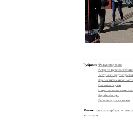
Рубрики:
Фоторепортажи
Встречи путешественни
Театры/концерты/фести
Крепости/замки/монаст
Выставки/музеи
Национальные парки/за
Корабли/лодки
Рабоче-туристическое
Метки:
санкт-петербург
лени
эстония