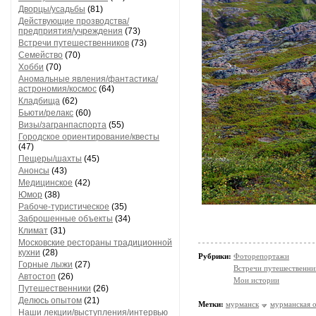
Дворцы/усадьбы
(81)
Действующие прозводства/
предприятия/учреждения
(73)
Встречи путешественников
(73)
Семейство
(70)
Хобби
(70)
Аномальные явления/фантастика/
астрономия/космос
(64)
Кладбища
(62)
Бьюти/релакс
(60)
Визы/загранпаспорта
(55)
Городское ориентирование/квесты
(47)
Пещеры/шахты
(45)
Анонсы
(43)
Медицинское
(42)
Юмор
(38)
Рабоче-туристическое
(35)
Заброшенные объекты
(34)
Климат
(31)
Московские рестораны традиционной
кухни
(28)
Рубрики:
Фоторепортажи
Горные лыжи
(27)
Встречи путешественни
Автостоп
(26)
Мои истории
Путешественники
(26)
Делюсь опытом
(21)
Метки:
мурманск
мурманская о
Наши лекции/выступления/интервью