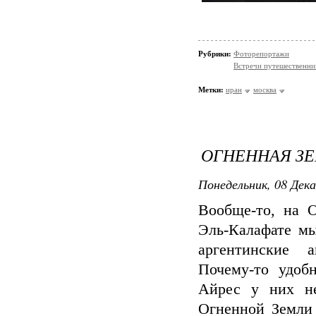
Рубрики:
Фоторепортажи
Встречи путешественни
Метки:
иран
москва
ОГНЕННАЯ ЗЕ
Понедельник, 08 Дека
Вообще-то, на 
Эль-Калафате мы
аргентинские 
Почему-то удоб
Айрес у них не
Огненной Земли