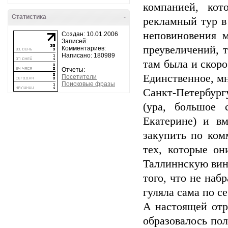
компанией, кот
Статистика
-
рекламный тур в
неповиновения м
Создан: 10.01.2006
Записей:
преувеличений, 
Комментариев:
Написано: 180989
там была и скоро
Отчеты:
Единственное, м
Посетители
Поисковые фразы
Санкт-Петербург
(ура, большое 
Екатерине) и в
закупить по ком
тех, которые он
Таллиннскую вино
того, что не наб
гуляла сама по се
А настоящей отра
образовалось пол