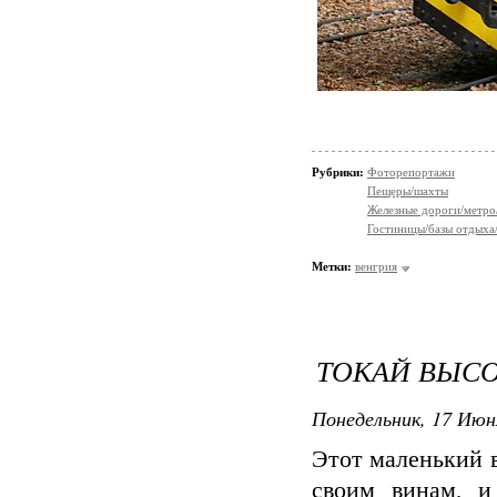
Рубрики:
Фоторепортажи
Пещеры/шахты
Железные дороги/метро
Гостиницы/базы отдыха
Метки:
венгрия
ТОКАЙ ВЫС
Понедельник, 17 Июн
Этот маленький в
своим винам, и