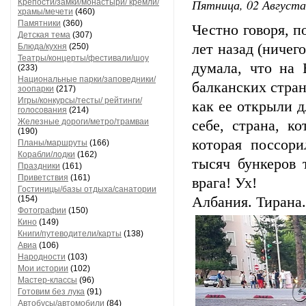
Пятница, 02 Августа
Крепости/замки/монастыри/ кремли/
храмы/мечети
(460)
Памятники
(360)
Честно говоря, п
Детская тема
(307)
лет назад (ничег
Блюда/кухня
(250)
Театры/концерты/фестивали/шоу
думала, что на
(233)
Национальные парки/заповедники/
балканских стран
зоопарки
(217)
Игры/конкурсы/тесты/ рейтинги/
как ее открыли д
голосования
(214)
Железные дороги/метро/трамваи
себе, страна, к
(190)
которая поссор
Планы/маршруты
(166)
Корабли/лодки
(162)
тысяч бункеров 
Праздники
(161)
Приветствия
(161)
врага! Ух!
Гостиницы/базы отдыха/санатории
(154)
Албания. Тирана.
Фотографии
(150)
Кино
(149)
Книги/путеводители/карты
(138)
Авиа
(106)
Народности
(103)
Мои истории
(102)
Мастер-классы
(96)
Готовим без лука
(91)
Автобусы/автомобили
(84)