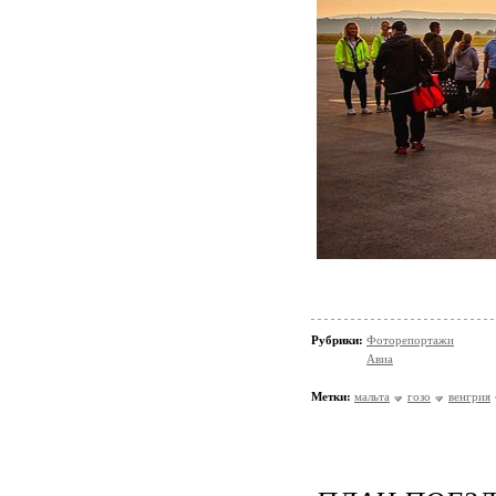
Рубрики:
Фоторепортажи
Авиа
Метки:
мальта
гозо
венгрия