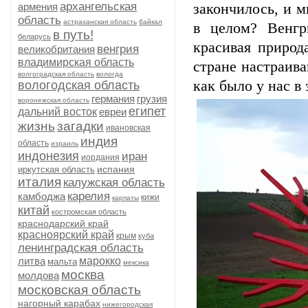
архангельская
армения
закончилось, и м
область
астраханская область
байкал
в целом? Венгри
в путь!
беларусь
красивая природ
венгрия
великобритания
владимирская область
стране настраива
волгоградская область
вологда
как было у нас в 
вологодская область
германия
грузия
воронежская область
египет
дальний восток
евреи
жизнь
загадки
ивановская
индия
область
израиль
индонезия
иран
иордания
испания
иркутская область
италия
калужская область
карелия
камбоджа
кижи
карпаты
китай
костромская область
краснодарский край
красноярский край
крым
куба
ленинградская область
литва
марокко
мальта
мексика
москва
молдова
московская область
нагорный карабах
нижегородская