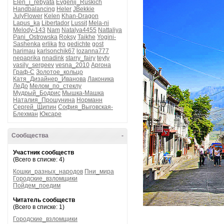
Elen_i_rebyata
Evgenij_Ruskich
Handbalancing
Heler
JBekkie
JulyFlower
Kelen
Khan-Dragon
Lapus_ka
Libertador
Lussit
Mela-ni
Melody-143
Nam
Natalya4455
Nattaliya
Pani_Ostrowska
Roksy
Taikhe
Yogini-
Sashenka
erlika
fro
gedichte
gost
harimau
karlsonchik67
lozanna777
nepaprika
nnadink
starry_fairy
teyty
vasily_sergeev
vesna_2010
Аргона
Граф-С
Золотое_кольцо
Катя_Дизайнер_Иванова
Лаконика
ЛеДо
Мелом_по_стеклу
Мудрый_Бодрис
Мышка-Машка
Наталия_Прошунина
Норманн
Сергей_Щипин
София_Выговская-
Блехман
Юксаре
Сообщества
-
Участник сообществ
(Всего в списке: 4)
Кошки_разных_народов
Пни_мира
Городские_взломщики
Пойдем_поедим
Читатель сообществ
(Всего в списке: 1)
Городские_взломщики