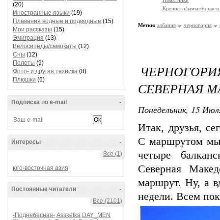
Памятники
(20)
Крепости/замки/монаст
Иностранные языки
(19)
Плавания водные и подводные
(15)
Метки:
албания
черногория
Мои рассказы
(15)
Эмиграция
(13)
Велосипеды/самокаты
(12)
Сны
(12)
Полеты
(9)
ЧЕРНОГОРИ
Фото- и другая техника
(8)
Плюшки
(6)
СЕВЕРНАЯ М
Подписка по e-mail
-
Понедельник, 15 Июля
Итак, друзья, с
С маршрутом мы 
Интересы
-
четыре балканс
Все (1)
Северная Макед
юго-восточная азия
маршрут. Ну, а в
Постоянные читатели
-
недели. Всем пока
Все (2101)
-Поднебесная-
Assketka
DAY_MEN