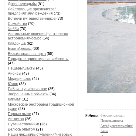
Дворцы/усадьбы
(81)
Действующие прозводства/
предприятия/учреждения
(73)
Встречи путешественников
(73)
Семейство
(70)
Хобби
(70)
Аномальные явления/фантастика/
астрономия/космос
(64)
Кладбища
(62)
Бьюти/релакс
(60)
Визы/загранпаспорта
(55)
Городское ориентирование/квесты
(47)
Пещеры/шахты
(45)
Анонсы
(43)
Медицинское
(42)
Юмор
(38)
Рабоче-туристическое
(35)
Заброшенные объекты
(34)
Климат
(31)
Московские рестораны традиционной
кухни
(28)
Горные лыжи
(27)
Рубрики:
Фоторепортажи
Автостоп
(26)
Пещеры/шахты
Путешественники
(26)
Автобусы/автомобили
Делюсь опытом
(21)
Авиа
Наши лекции/выступления/интервью