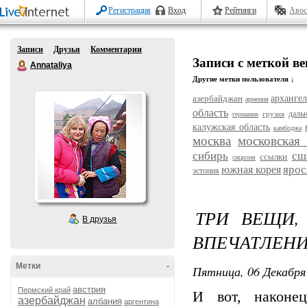
Регистрация
Вход
Рейтинги
Авос
Записи
Друзья
Комментарии
Записи с меткой в
Annataliya
Другие метки пользователя ↓
азербайджан
архангел
армения
область
даль
грузия
германия
калужская область
камбоджа
москва
московская 
сибирь
сш
ссылки
сицилия
ярос
южная корея
эстония
ТРИ ВЕЩИ,
В друзья
ВПЕЧАТЛЕНИ
Метки
-
Пятница, 06 Декабря 
австрия
Пермский край
И вот, наконе
азербайджан
албания
аргентина