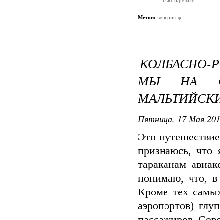
Бьюти/релакс
Метки:
венгрия
КОЛБАСНО-
МЫ НА СЕ
МАЛЬТИЙСК
Пятница, 17 Мая 201
Это путешествие
признаюсь, что 
тараканам авиак
понимаю, что, в
Кроме тех самых
аэропортов) глу
пассажиров. Совс