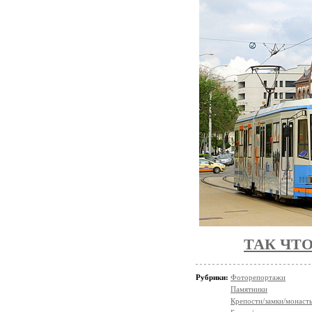
ТАК ЧТ
Рубрики:
Фоторепортажи
Памятники
Крепости/замки/монаст