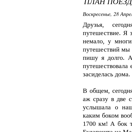
ПЛАН ПОЕЗД
Воскресенье, 28 Апре
Друзья, сегод
путешествие. Я 
немало, у многи
путешествий мы н
пишу я долго. А
путешествовала 
засиделась дома.
В общем, сегодн
аж сразу в две 
услышала о наш
каким боком воо
1700 км! А бок 