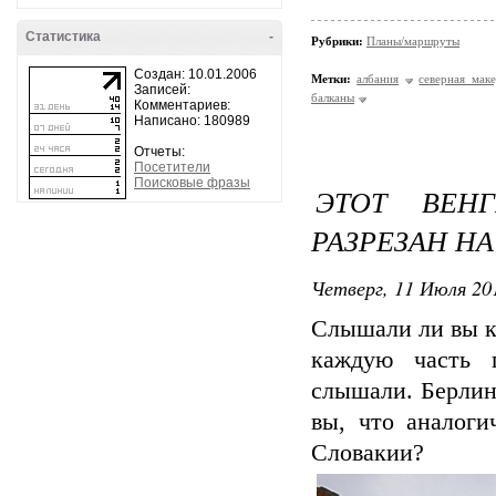
Статистика
-
Рубрики:
Планы/маршруты
Создан: 10.01.2006
Метки:
албания
северная мак
Записей:
балканы
Комментариев:
Написано: 180989
Отчеты:
Посетители
Поисковые фразы
ЭТОТ ВЕН
РАЗРЕЗАН НА
Четверг, 11 Июля 201
Слышали ли вы ко
каждую часть 
слышали. Берлин
вы, что аналоги
Словакии?