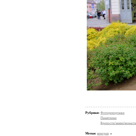
Рубрики:
Фоторепортажи
Памятники
Крепости/замки/монаст
Метки:
венгрия