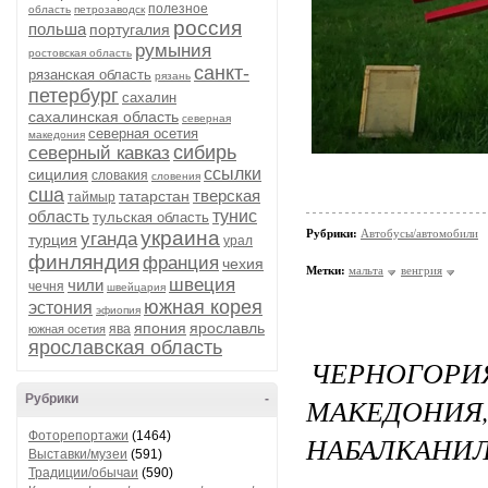
полезное
область
петрозаводск
россия
польша
португалия
румыния
ростовская область
санкт-
рязанская область
рязань
петербург
сахалин
сахалинская область
северная
северная осетия
македония
сибирь
северный кавказ
ссылки
сицилия
словакия
словения
сша
тверская
татарстан
таймыр
область
тунис
тульская область
украина
Рубрики:
Автобусы/автомобили
уганда
турция
урал
финляндия
франция
чехия
Метки:
мальта
венгрия
швеция
чили
чечня
швейцария
южная корея
эстония
эфиопия
япония
ярославль
ява
южная осетия
ярославская область
ЧЕРНОГОР
Рубрики
-
МАКЕДОНИ
Фоторепортажи
(1464)
НАБАЛКАНИЛ
Выставки/музеи
(591)
Традиции/обычаи
(590)