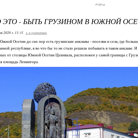
 ЭТО - БЫТЬ ГРУЗИНОМ В ЮЖНОЙ ОС
я 2020 г. 11:31
+ в цитатник
 Южной Осетии до сих пор есть грузинские анклавы - поселки и села, где больш
анной республике, я во что бы то не стало решила побывать в таком анклаве. И
ных от столицы Южной Осетии Цхинвала, расположен у самой границы с Грузие
ая площадь Ленингора.