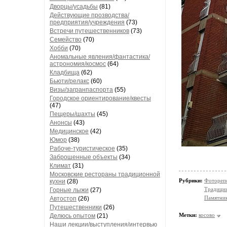
Дворцы/усадьбы
(81)
Действующие прозводства/
предприятия/учреждения
(73)
Встречи путешественников
(73)
Семейство
(70)
Хобби
(70)
Аномальные явления/фантастика/
астрономия/космос
(64)
Кладбища
(62)
Бьюти/релакс
(60)
Визы/загранпаспорта
(55)
Городское ориентирование/квесты
(47)
Пещеры/шахты
(45)
Анонсы
(43)
Медицинское
(42)
Юмор
(38)
Рабоче-туристическое
(35)
Заброшенные объекты
(34)
Климат
(31)
Московские рестораны традиционной
Рубрики:
Фотореп
кухни
(28)
Традици
Горные лыжи
(27)
Памятни
Автостоп
(26)
Путешественники
(26)
Метки:
косово
Делюсь опытом
(21)
Наши лекции/выступления/интервью