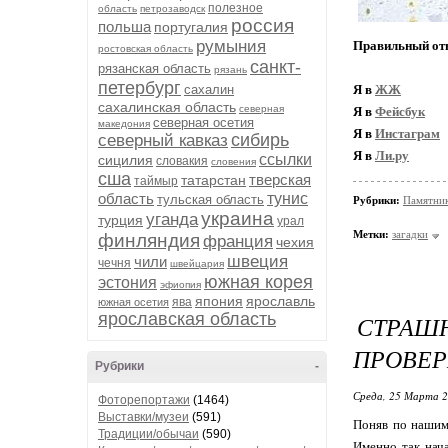
полезное
область
петрозаводск
россия
польша
португалия
румыния
Правильный отв
ростовская область
санкт-
рязанская область
рязань
петербург
сахалин
Я в
ЖЖ
сахалинская область
северная
Я в
Фейсбук
северная осетия
македония
Я в
Инстаграм
сибирь
северный кавказ
Я в
Ли.ру
ссылки
сицилия
словакия
словения
сша
тверская
татарстан
таймыр
область
тунис
тульская область
Рубрики:
Памятни
украина
уганда
турция
урал
Метки:
загадки
финляндия
франция
чехия
швеция
чили
чечня
швейцария
южная корея
эстония
эфиопия
япония
ярославль
ява
южная осетия
ярославская область
СТРАШ
ПРОВЕР
Рубрики
-
Среда, 25 Марта 2
Фоторепортажи
(1464)
Выставки/музеи
(591)
Поняв по нашим 
Традиции/обычаи
(590)
Именно так нач