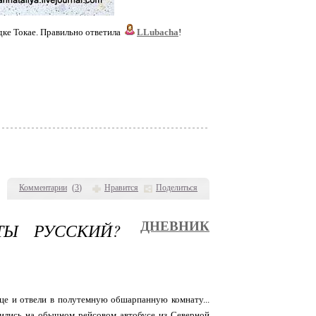
дке Токае. Правильно ответила
LLubacha
!
Комментарии
(
3
)
Нравится
Поделиться
ТЫ РУССКИЙ?
ДНЕВНИК
ице и отвели в полутемную обшарпанную комнату...
ились на обычном рейсовом автобусе из Северной