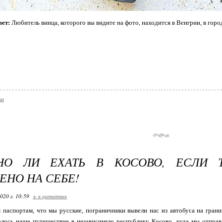
ет:
Любитель винца, которого вы видите на фото, находится в Венгрии, в горо
ки
НО ЛИ ЕХАТЬ В КОСОВО, ЕСЛИ 
ЕНО НА СЕБЕ!
020 г. 10:59
+ в цитатник
паспортам, что мы русские, пограничники вывели нас из автобуса на гран
алось наше путешествие в независимую республику Косово, куда мы отправ