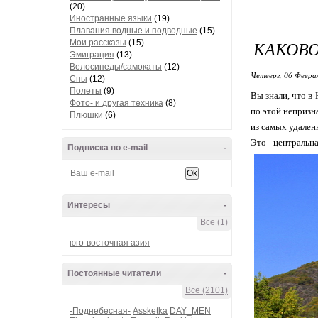
(20)
Иностранные языки
(19)
Плавания водные и подводные
(15)
КАКОВО
Мои рассказы
(15)
Эмиграция
(13)
Велосипеды/самокаты
(12)
Четверг, 06 Феврал
Сны
(12)
Полеты
(9)
Вы знали, что в
Фото- и другая техника
(8)
по этой непризн
Плюшки
(6)
из самых удален
Это - центральн
Подписка по e-mail
-
Интересы
-
Все (1)
юго-восточная азия
Постоянные читатели
-
Все (2101)
-Поднебесная-
Assketka
DAY_MEN