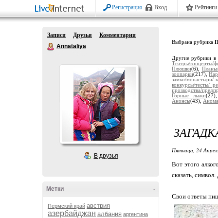
Регистрация
Вход
Рейтинги
Записи
Друзья
Комментарии
Выбрана рубрика
П
Annataliya
Другие рубрики в
Театры/концерты/ф
Плюшки
(6),
Планы
зоопарки
(217),
Нар
замки/монастыри/ 
конкурсы/тесты/ р
прозводства/предп
Горные лыжи
(27
Анонсы
(43),
Анома
ЗАГАДКА
Пятница, 24 Апрел
В друзья
Вот этого алког
сказать, символ.
⠀
Метки
-
Свои ответы пиш
австрия
Пермский край
азербайджан
албания
аргентина