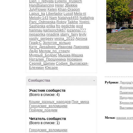
Elen_i_rebyata
Evgenij_Ruskich
Handbalancing
Heler
JBekkie
JulyFlower
Kelen
Khan-Dragon
Lapus_ka
Libertador
Lussit
Mela-ni
Melody-143
Nam
Natalya4455
Nattaliya
Pani_Ostrowska
Roksy
Taikhe
Yogini-
Sashenka
erlika
fro
gedichte
gost
harimau
karlsonchik67
lozanna777
nepaprika
nnadink
starry_fairy
teyty
vasily_sergeev
vesna_2010
Аргона
Граф-С
Золотое_кольцо
Катя_Дизайнер_Иванова
Лаконика
ЛеДо
Мелом_по_стеклу
Мудрый_Бодрис
Мышка-Машка
Наталия_Прошунина
Норманн
Сергей_Щипин
София_Выговская-
Блехман
Юксаре
Сообщества
-
Рубрики:
Дворцы/
Фотореп
Участник сообществ
Памятни
(Всего в списке: 4)
Народно
Кошки_разных_народов
Пни_мира
Крепости
Городские_взломщики
Выставки
Пойдем_поедим
Метки:
южная осет
Читатель сообществ
(Всего в списке: 1)
Городские_взломщики