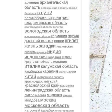
архангельская
армения
область
астраханская область
байкал
в путь!
беларусь
венгрия
великобритания
владимирская область
волгоградская область
вологда
вологодская область
германия
грузия
воронежская область
египет
дальний восток
евреи
жизнь
загадки
ивановская
индия
область
израиль
индонезия
иран
иордания
испания
иркутская область
италия
калужская область
карелия
камбоджа
кижи
карпаты
китай
костромская область
краснодарский край
красноярский край
крым
куба
ленинградская область
литва
марокко
мальта
мексика
москва
молдова
московская область
нагорный карабах
нижегородская