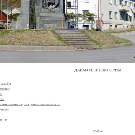
ДАВАЙТЕ ПОСМОТРИМ
усадьбы
ортажи
ки
сти
/замки/монастыри/ кремли/храмы/мечети
/музеи
ия