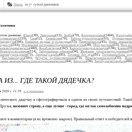
Авось
из (+ сутки) дневников
амятники
.
 этом дневнике:
Юмор
(38),
Эмиграция
(13),
Хобби
(70),
Фоторепортажи
(1464),
Фотограф
естивали/шоу
(233),
Сны
(12),
Семейство
(70),
Рабоче-туристическое
(35),
Путешествен
/маршруты
(166),
Плавания водные и подводные
(15),
Пещеры/шахты
(45),
Наши лекции/вы
одности
(103),
Московские рестораны традиционной кухни
(28),
Мои рассказы
(15),
Мои ис
кремли/храмы/мечети
(460),
Корабли/лодки
(162),
Книги/путеводители/карты
(138),
Климат
(3
ейтинги/голосования
(214),
Заброшенные объекты
(34),
Железные дороги/метро/трамваи
(1
риятия/учреждения
(73),
Дворцы/усадьбы
(81),
Готовим без лука
(91),
Гостиницы/базы отд
),
Выставки/музеи
(591),
Встречи путешественников
(73),
Визы/загранпаспорта
(55),
Вело
льные явления/фантастика/астрономия/космос
(64),
Автостоп
(26),
Автобусы/автомобили
(84
 ИЗ... ГДЕ ТАКОЙ ДЯДЕЧКА?
я 2020 г. 11:59
+ в цитатник
олического дядечку я сфотографировала в одном из своих путешествий. Такой 
 Друзья,
назовите страну, а еще лучше - город, где он так самозабвенно надр
ите в комментарии (я их временно закрою). Правильный ответ и победителей я