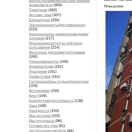
Крепости/замки/монастыри/ кремли/
храмы/мечети
(460)
Македонии.
Памятники
(360)
Детская тема
(307)
Блюда/кухня
(250)
Театры/концерты/фестивали/шоу
(233)
Национальные парки/заповедники/
зоопарки
(217)
Игры/конкурсы/тесты/ рейтинги/
голосования
(214)
Железные дороги/метро/трамваи
(190)
Планы/маршруты
(166)
Корабли/лодки
(162)
Праздники
(161)
Приветствия
(161)
Гостиницы/базы отдыха/санатории
(154)
Фотографии
(150)
Кино
(149)
Книги/путеводители/карты
(138)
Авиа
(106)
Народности
(103)
Мои истории
(102)
Мастер-классы
(96)
Готовим без лука
(91)
Автобусы/автомобили
(84)