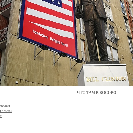
ЧТО ТАМ В КОСОВО
ортажи
и/обычаи
ки