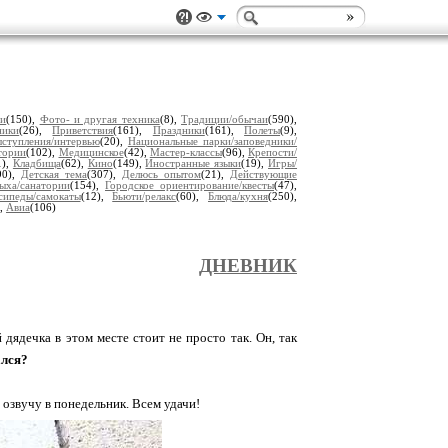
ии
(150),
Фото- и другая техника
(8),
Традиции/обычаи
(590),
ники
(26),
Приветствия
(161),
Праздники
(161),
Полеты
(9),
ступления/интервью
(20),
Национальные парки/заповедники/
тории
(102),
Медицинское
(42),
Мастер-классы
(96),
Крепости/
1),
Кладбища
(62),
Кино
(149),
Иностранные языки
(19),
Игры/
90),
Детская тема
(307),
Делюсь опытом
(21),
Действующие
ыха/санатории
(154),
Городское ориентирование/квесты
(47),
сипеды/самокаты
(12),
Бьюти/релакс
(60),
Блюда/кухня
(250),
),
Авиа
(106)
ДНЕВНИК
дядечка в этом месте стоит не просто так. Он, так
ался?
 озвучу в понедельник. Всем удачи!