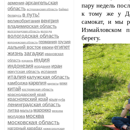
архангельская
армения
пару недель посл
область
астраханская область
байкал
к тому же у Да
в путь!
беларусь
венгрия
великобритания
самокат, и мы 
владимирская область
Измайловском п
волгоградская область
вологда
вологодская область
берегу.
германия
грузия
воронежская область
египет
дальний восток
евреи
жизнь
загадки
ивановская
индия
область
израиль
индонезия
иран
иордания
испания
иркутская область
италия
калужская область
карелия
камбоджа
кижи
карпаты
китай
костромская область
краснодарский край
красноярский край
крым
куба
ленинградская область
литва
марокко
мальта
мексика
москва
молдова
московская область
нагорный карабах
нижегородская