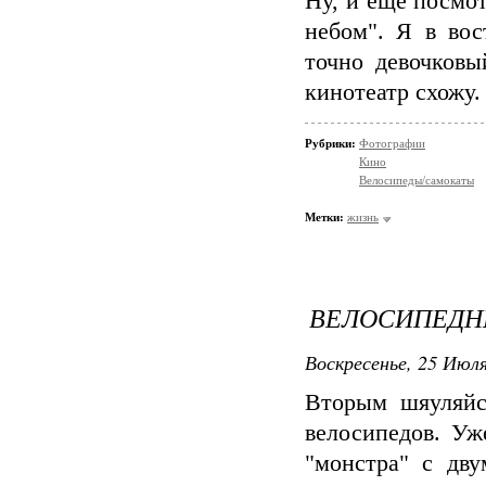
Ну, и еще посмо
небом". Я в вос
точно девочковы
кинотеатр схожу.
Рубрики:
Фотографии
Кино
Велосипеды/самокаты
Метки:
жизнь
ВЕЛОСИПЕДН
Воскресенье, 25 Июля
Вторым шяуляйс
велосипедов. Уж
"монстра" с дв