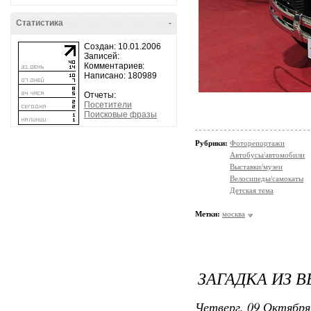
Статистика
-
Создан: 10.01.2006
Записей:
Комментариев:
Написано: 180989
Отчеты:
Посетители
Поисковые фразы
Рубрики:
Фоторепортажи
Автобусы/автомобили
Выставки/музеи
Велосипеды/самокаты
Детская тема
Метки:
москва
ЗАГАДКА ИЗ В
Четверг, 09 Октября