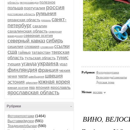
полезное
область
петрозаводск
россия
польша
португалия
румыния
ростовская область
санкт-
рязанская область
рязань
петербург
сахалин
сахалинская область
северная
северная осетия
македония
сибирь
северный кавказ
ссылки
сицилия
словакия
словения
сша
тверская
татарстан
таймыр
область
тунис
тульская область
украина
уганда
турция
урал
финляндия
франция
чехия
Рубрики:
Фоторепортажи
швеция
чили
чечня
швейцария
Велосипеды/самокаты
южная корея
эстония
Детская тема
эфиопия
япония
ярославль
ява
южная осетия
ярославская область
Метки:
москва
Рубрики
-
Фоторепортажи
(1464)
ВИНО, ВЕЛОС
Выставки/музеи
(591)
Традиции/обычаи
(590)