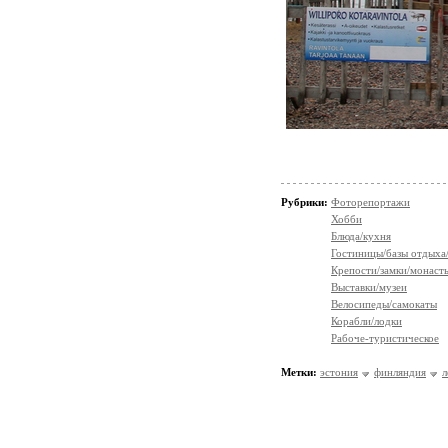
Рубрики:
Фоторепортажи
Хобби
Блюда/кухня
Гостиницы/базы отдыха
Крепости/замки/монаст
Выставки/музеи
Велосипеды/самокаты
Корабли/лодки
Рабоче-туристическое
Метки:
эстония
финляндия
л