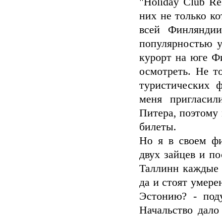
"Holiday Club Re
них не только ко
всей Финляндии
популярностью у
курорт на юге Ф
осмотреть. Не т
туристических 
меня пригласил
Питера, поэтому 
билеты.
Но я в своем ф
двух зайцев и п
Таллинн каждые д
да и стоят умере
Эстонию? - под
Начальство дало 