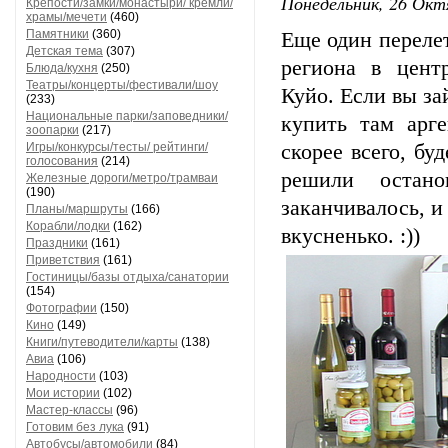
Понедельник, 26 Окт
Крепости/замки/монастыри/ кремли/
храмы/мечети
(460)
Памятники
(360)
Еще один перелет
Детская тема
(307)
региона в цент
Блюда/кухня
(250)
Театры/концерты/фестивали/шоу
Куйо. Если вы за
(233)
Национальные парки/заповедники/
купить там арге
зоопарки
(217)
Игры/конкурсы/тесты/ рейтинги/
скорее всего, бу
голосования
(214)
решили остан
Железные дороги/метро/трамваи
(190)
заканчивалось, и
Планы/маршруты
(166)
Корабли/лодки
(162)
вкусненько. :))
Праздники
(161)
Приветствия
(161)
Гостиницы/базы отдыха/санатории
(154)
Фотографии
(150)
Кино
(149)
Книги/путеводители/карты
(138)
Авиа
(106)
Народности
(103)
Мои истории
(102)
Мастер-классы
(96)
Готовим без лука
(91)
Автобусы/автомобили
(84)