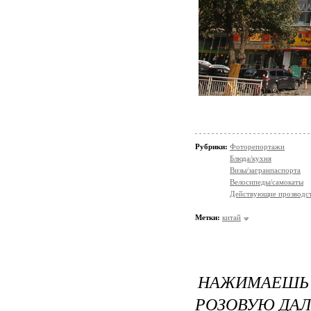
Рубрики:
Фоторепортажи
Блюда/кухня
Визы/загранпаспорта
Велосипеды/самокаты
Действующие прозводст
Метки:
китай
НАЖИМАЕШЬ
РОЗОВУЮ ДАЛ