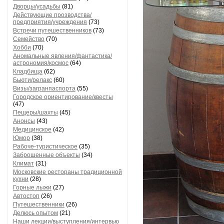
Дворцы/усадьбы
(81)
Действующие прозводства/
предприятия/учреждения
(73)
Встречи путешественников
(73)
Семейство
(70)
Хобби
(70)
Аномальные явления/фантастика/
астрономия/космос
(64)
Кладбища
(62)
Бьюти/релакс
(60)
Визы/загранпаспорта
(55)
Городское ориентирование/квесты
(47)
Пещеры/шахты
(45)
Анонсы
(43)
Медицинское
(42)
Юмор
(38)
Рабоче-туристическое
(35)
Заброшенные объекты
(34)
Климат
(31)
Московские рестораны традиционной
кухни
(28)
Горные лыжи
(27)
Автостоп
(26)
Путешественники
(26)
Делюсь опытом
(21)
Наши лекции/выступления/интервью