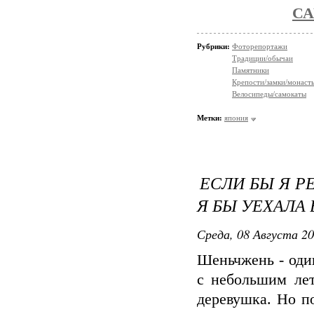
СА
Рубрики:
Фоторепортажи
Традиции/обычаи
Памятники
Крепости/замки/монаст
Велосипеды/самокаты
Метки:
япония
ЕСЛИ БЫ Я Р
Я БЫ УЕХАЛА
Среда, 08 Августа 20
Шеньчжень - оди
с небольшим лет
деревушка. Но по