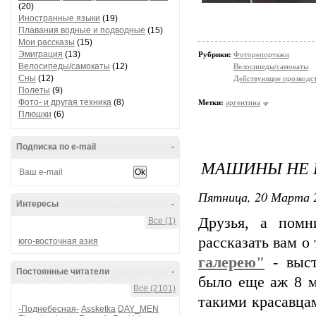
(20)
Иностранные языки
(19)
Плавания водные и подводные
(15)
Мои рассказы
(15)
Эмиграция
(13)
Рубрики:
Фоторепортажи
Велосипеды/самокаты
(12)
Велосипеды/самокаты
Сны
(12)
Действующие прозводст
Полеты
(9)
Фото- и другая техника
(8)
Метки:
аргентина
Плюшки
(6)
Подписка по e-mail
-
МАШИНЫ НЕ 
Пятница, 20 Марта 2
Интересы
-
Друзья, а помн
Все (1)
рассказать вам о
юго-восточная азия
галерею"
- выст
Постоянные читатели
-
было еще аж 8 м
Все (2101)
такими красавцам
-Поднебесная-
Assketka
DAY_MEN