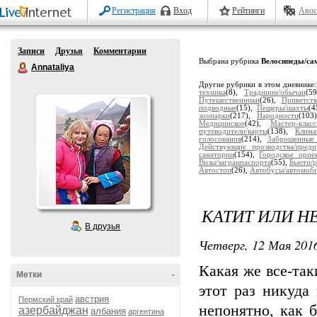
Регистрация
Вход
Рейтинги
Авос
Записи
Друзья
Комментарии
Выбрана рубрика
Велосипеды/са
Annataliya
Другие рубрики в этом дневнике
техника
(8),
Традиции/обычаи
(5
Путешественники
(26),
Приветств
подводные
(15),
Пещеры/шахты
(4
зоопарки
(217),
Народности
(103
Медицинское
(42),
Мастер-клас
путеводители/карты
(138),
Клима
голосования
(214),
Заброшенные
Действующие прозводства/предп
санатории
(154),
Городское орие
Визы/загранпаспорта
(55),
Бьюти/р
Автостоп
(26),
Автобусы/автомоб
КАТИТ ИЛИ НЕ
В друзья
Четверг, 12 Мая 2016
Какая же все-так
Метки
-
этот раз никуда
австрия
Пермский край
непонятно, как б
азербайджан
албания
аргентина