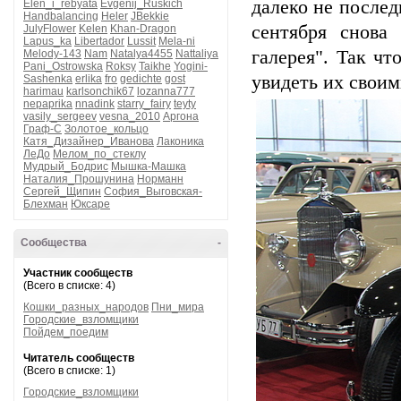
далеко не послед
Elen_i_rebyata
Evgenij_Ruskich
Handbalancing
Heler
JBekkie
сентября снова
JulyFlower
Kelen
Khan-Dragon
Lapus_ka
Libertador
Lussit
Mela-ni
галерея". Так чт
Melody-143
Nam
Natalya4455
Nattaliya
Pani_Ostrowska
Roksy
Taikhe
Yogini-
увидеть их своим
Sashenka
erlika
fro
gedichte
gost
harimau
karlsonchik67
lozanna777
nepaprika
nnadink
starry_fairy
teyty
vasily_sergeev
vesna_2010
Аргона
Граф-С
Золотое_кольцо
Катя_Дизайнер_Иванова
Лаконика
ЛеДо
Мелом_по_стеклу
Мудрый_Бодрис
Мышка-Машка
Наталия_Прошунина
Норманн
Сергей_Щипин
София_Выговская-
Блехман
Юксаре
Сообщества
-
Участник сообществ
(Всего в списке: 4)
Кошки_разных_народов
Пни_мира
Городские_взломщики
Пойдем_поедим
Читатель сообществ
(Всего в списке: 1)
Городские_взломщики