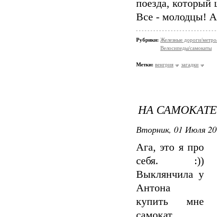
поезда, который 
Все - молодцы! 
Рубрики:
Железные дороги/метро
Велосипеды/самокаты
Метки:
венгрия
загадки
НА САМОКАТЕ
Вторник, 01 Июля 20
Ага, это я про
себя. :))
Выклянчила у
Антона
купить мне
самокат.