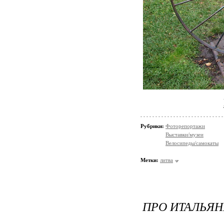
Рубрики:
Фоторепортажи
Выставки/музеи
Велосипеды/самокаты
Метки:
литва
ПРО ИТАЛЬЯ