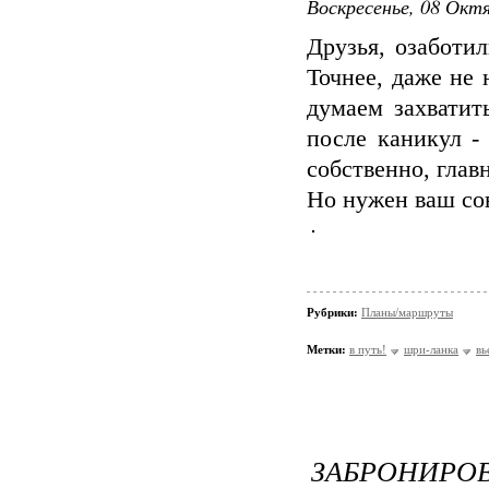
Воскресенье, 08 Октя
Друзья, озаботи
Точнее, даже не
думаем захватит
после каникул -
собственно, глав
Но нужен ваш сов
Рубрики:
Планы/маршруты
Метки:
в путь!
шри-ланка
вь
ЗАБРОНИРО