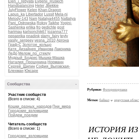
Elen_i_rebyata
Evgenij_Ruskich
Handbalancing
Heler
JBekkie
JulyFlower
Kelen
Khan-Dragon
Lapus_ka
Libertador
Lussit
Mela-ni
Melody-143
Nam
Natalya4455
Nattaliya
Pani_Ostrowska
Roksy
Taikhe
Yogini-
Sashenka
erlika
fro
gedichte
gost
harimau
karlsonchik67
lozanna777
nepaprika
nnadink
starry_fairy
teyty
vasily_sergeev
vesna_2010
Аргона
Граф-С
Золотое_кольцо
Катя_Дизайнер_Иванова
Лаконика
ЛеДо
Мелом_по_стеклу
Мудрый_Бодрис
Мышка-Машка
Наталия_Прошунина
Норманн
Сергей_Щипин
София_Выговская-
Блехман
Юксаре
Сообщества
-
Рубрики:
Фоторепортажи
Участник сообществ
(Всего в списке: 4)
Метки:
байкал
иркутская облас
Кошки_разных_народов
Пни_мира
Городские_взломщики
Пойдем_поедим
Читатель сообществ
ИСТОРИЯ ИЗ
(Всего в списке: 1)
Городские_взломщики