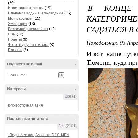
(20)
В КОНЦЕ 
Иностранные языки
(19)
Плавания водные и подводные
(15)
КАТЕГОР
Мои рассказы
(15)
Эмиграция
(13)
САДИТЬСЯ В 
Велосипеды/самокаты
(12)
Сны
(12)
Полеты
(9)
Понедельник, 08 Апре
Фото- и другая техника
(8)
Плюшки
(6)
И вот, наше пут
Тюмени, куда пр
Подписка по e-mail
-
Интересы
-
Все (1)
юго-восточная азия
Постоянные читатели
-
Все (2101)
-Поднебесная-
Assketka
DAY_MEN