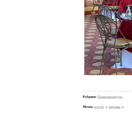
Рубрики:
Планы/маршруты
Метки:
в путь!
марокко