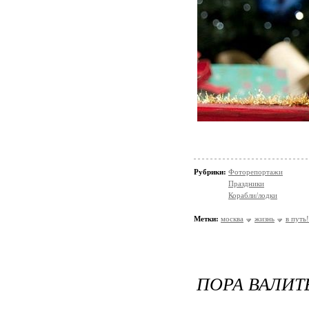
Рубрики:
Фоторепортажи
Праздники
Корабли/лодки
Метки:
москва
жизнь
в путь!
ПОРА ВАЛИТ