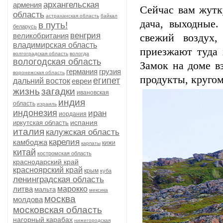
архангельская
армения
Сейчас вам жутк
область
астраханская область
байкал
дача, выходные.
в путь!
беларусь
венгрия
великобритания
свежий воздух,
владимирская область
приезжают туда 
волгоградская область
вологда
вологодская область
Замок на доме в
германия
грузия
воронежская область
продукты, кругом
египет
дальний восток
евреи
жизнь
загадки
ивановская
индия
область
израиль
индонезия
иран
иордания
испания
иркутская область
италия
калужская область
карелия
камбоджа
кижи
карпаты
китай
костромская область
краснодарский край
красноярский край
крым
куба
ленинградская область
литва
марокко
мальта
мексика
москва
молдова
московская область
нагорный карабах
нижегородская