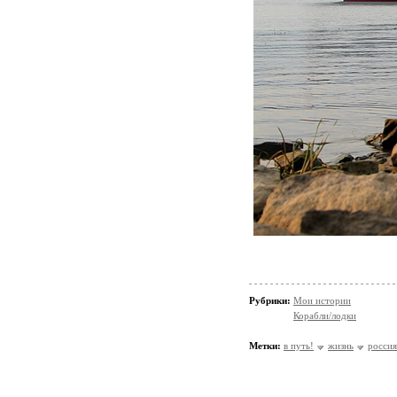
Рубрики:
Мои истории
Корабли/лодки
Метки:
в путь!
жизнь
россия