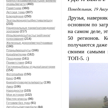
Крепости/замки/монастыри/ кремли/
храмы/мечети
(460)
Понедельник, 19 Авгу
Памятники
(360)
Детская тема
(307)
Блюда/кухня
(250)
Друзья, наверняк
Театры/концерты/фестивали/шоу
основном по загр
(233)
Национальные парки/заповедники/
на самом деле, э
зоопарки
(217)
Игры/конкурсы/тесты/ рейтинги/
50 регионов. К
голосования
(214)
Железные дороги/метро/трамваи
получаются даже
(190)
Планы/маршруты
(166)
своими самыми 
Корабли/лодки
(162)
ТОП-5. :)
Праздники
(161)
Приветствия
(161)
Гостиницы/базы отдыха/санатории
(154)
Фотографии
(150)
Кино
(149)
Книги/путеводители/карты
(138)
Авиа
(106)
Народности
(103)
Мои истории
(102)
Мастер-классы
(96)
Готовим без лука
(91)
Автобусы/автомобили
(84)