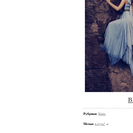
В
Рубрики:
Кино
Метки:
в путь!