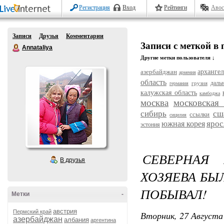
Регистрация
Вход
Рейтинги
Авос
Записи
Друзья
Комментарии
Записи с меткой в 
Annataliya
Другие метки пользователя ↓
азербайджан
архангел
армения
область
даль
грузия
германия
калужская область
камбоджа
москва
московская 
сибирь
сш
ссылки
сицилия
ярос
южная корея
эстония
СЕВЕРНАЯ 
В друзья
ХОЗЯЕВА БЫЛ
ПОБЫВАЛ!
Метки
-
австрия
Пермский край
Вторник, 27 Августа 
азербайджан
албания
аргентина