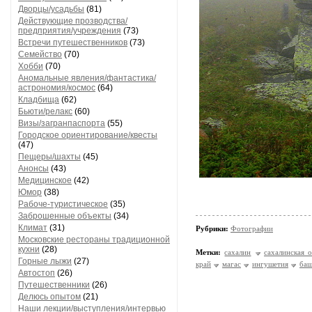
Дворцы/усадьбы
(81)
Действующие прозводства/
предприятия/учреждения
(73)
Встречи путешественников
(73)
Семейство
(70)
Хобби
(70)
Аномальные явления/фантастика/
астрономия/космос
(64)
Кладбища
(62)
Бьюти/релакс
(60)
Визы/загранпаспорта
(55)
Городское ориентирование/квесты
(47)
Пещеры/шахты
(45)
Анонсы
(43)
Медицинское
(42)
Юмор
(38)
Рабоче-туристическое
(35)
Заброшенные объекты
(34)
Климат
(31)
Рубрики:
Фотографии
Московские рестораны традиционной
кухни
(28)
Метки:
сахалин
сахалинская о
Горные лыжи
(27)
край
магас
ингушетия
баш
Автостоп
(26)
Путешественники
(26)
Делюсь опытом
(21)
Наши лекции/выступления/интервью