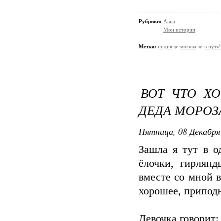
Рубрики:
Авиа
Мои истории
Метки:
индия
москва
в путь!
ВОТ ЧТО Х
ДЕДА МОРОЗ
Пятница, 08 Декабря 
Зашла я тут в о
ёлочки, гирлянд
вместе со мной в
хорошее, приподн
Девочка говорит: