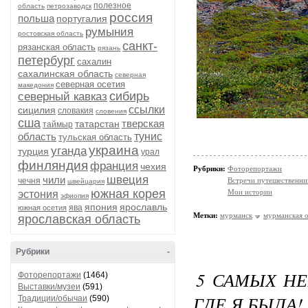
полезное
область
петрозаводск
россия
польша
португалия
румыния
ростовская область
санкт-
рязанская область
рязань
петербург
сахалин
сахалинская область
северная
северная осетия
македония
сибирь
северный кавказ
ссылки
сицилия
словакия
словения
сша
тверская
татарстан
таймыр
область
тунис
тульская область
украина
уганда
турция
урал
финляндия
франция
чехия
Рубрики:
Фоторепортажи
швеция
чили
чечня
Встречи путешественни
швейцария
южная корея
Мои истории
эстония
эфиопия
япония
ярославль
ява
южная осетия
Метки:
мурманск
мурманская о
ярославская область
Рубрики
-
5 САМЫХ НЕ
Фоторепортажи
(1464)
Выставки/музеи
(591)
ГДЕ Я БЫЛА!
Традиции/обычаи
(590)