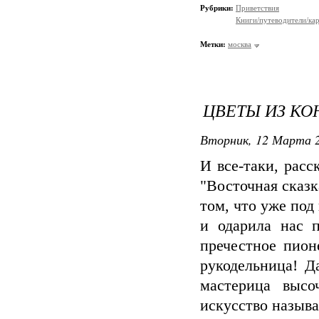
Рубрики:
Приветствия
Книги/путеводители/ка
Метки:
москва
ЦВЕТЫ ИЗ КО
Вторник, 12 Марта 2
И все-таки, рас
"Восточная сказк
том, что уже под
и одарила нас п
пречестное пион
рукодельница! Д
мастерица высо
искусство называе