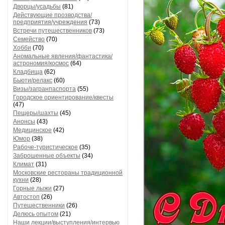
Дворцы/усадьбы
(81)
Действующие прозводства/
предприятия/учреждения
(73)
Встречи путешественников
(73)
Семейство
(70)
Хобби
(70)
Аномальные явления/фантастика/
астрономия/космос
(64)
Кладбища
(62)
Бьюти/релакс
(60)
Визы/загранпаспорта
(55)
Городское ориентирование/квесты
(47)
Пещеры/шахты
(45)
Анонсы
(43)
Медицинское
(42)
Юмор
(38)
Рабоче-туристическое
(35)
Заброшенные объекты
(34)
Климат
(31)
Московские рестораны традиционной
кухни
(28)
Горные лыжи
(27)
Автостоп
(26)
Путешественники
(26)
Делюсь опытом
(21)
Наши лекции/выступления/интервью