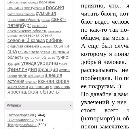
полезное
область
петрозаводск
приятно, что...
россия
польша
португалия
читать блоги, ко
румыния
ростовская область
санкт-
рязанская область
блог ведет челов
рязань
петербург
сахалин
но как-то так по
сахалинская область
северная
северная осетия
македония
общем, вы меня п
сибирь
северный кавказ
А еще был случа
ссылки
сицилия
словакия
словения
сша
тверская
татарстан
таймыр
которому я поня
область
тунис
тульская область
добрый человек.
украина
уганда
турция
урал
финляндия
рассказывать н
франция
чехия
швеция
чили
чечня
швейцария
пообещала. Но по
южная корея
эстония
эфиопия
ее подругам. :)
япония
ярославль
ява
южная осетия
ярославская область
Но давайте я вам
увлечений у нее
Рубрики
-
стоят всего ч
Фоторепортажи
(1464)
(натюрморт) и об
Выставки/музеи
(591)
Традиции/обычаи
(590)
полон замечатель