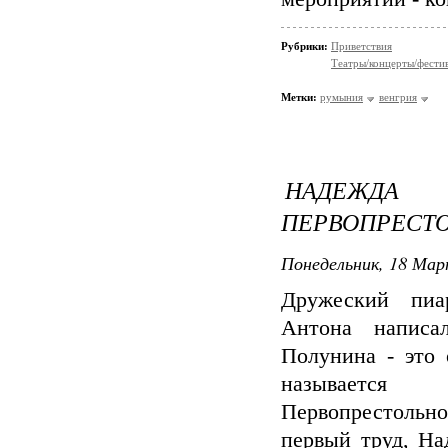
Рубрики:
Приветствия
Театры/концерты/фести
Метки:
румыния
венгрия
НАДЕЖДА 
ПЕРВОПРЕСТ
Понедельник, 18 Мар
Дружеский пиа
Антона написа
Полунина - это 
называетс
Первопрестоль
первый труд, На