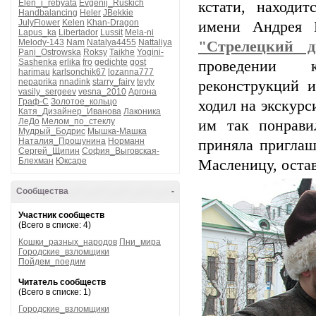
Elen_i_rebyata
Evgenij_Ruskich
кстати, находи
Handbalancing
Heler
JBekkie
JulyFlower
Kelen
Khan-Dragon
имени Андрея Р
Lapus_ka
Libertador
Lussit
Mela-ni
Melody-143
Nam
Natalya4455
Nattaliya
"Стрелецкий д
Pani_Ostrowska
Roksy
Taikhe
Yogini-
Sashenka
erlika
fro
gedichte
gost
проведении к
harimau
karlsonchik67
lozanna777
nepaprika
nnadink
starry_fairy
teyty
реконструкций и
vasily_sergeev
vesna_2010
Аргона
Граф-С
Золотое_кольцо
ходил на экскурс
Катя_Дизайнер_Иванова
Лаконика
ЛеДо
Мелом_по_стеклу
им так понрави
Мудрый_Бодрис
Мышка-Машка
Наталия_Прошунина
Норманн
приняла приглаш
Сергей_Щипин
София_Выговская-
Блехман
Юксаре
Масленицу, остав
Сообщества
-
Участник сообществ
(Всего в списке: 4)
Кошки_разных_народов
Пни_мира
Городские_взломщики
Пойдем_поедим
Читатель сообществ
(Всего в списке: 1)
Городские_взломщики