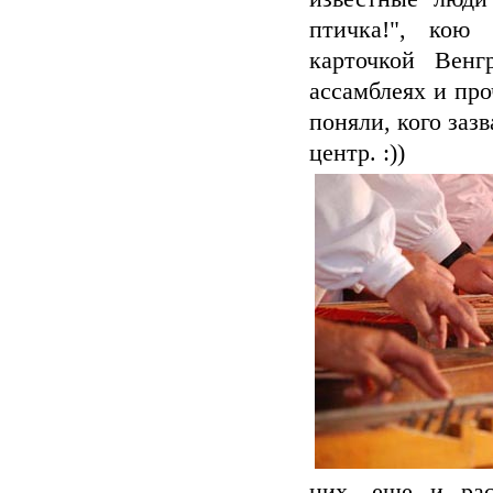
птичка!", кою
карточкой Венг
ассамблеях и про
поняли, кого заз
центр. :))
них, еще и рас