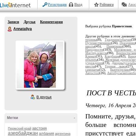
Регистрация
Вход
Рейтинги
Авос
Записи
Друзья
Комментарии
Выбрана рубрика
Приветствия
.
Annataliya
Другие рубрики в этом дневнике
техника
(8),
Традиции/обычаи
(5
Путешественники
(26),
Праздники
шахты
(45),
Памятники
(360)
Народности
(103),
Московские р
Мастер-классы
(96),
Крепости/за
Климат
(31),
Кладбища
(62),
Кино
объекты
(34),
Железные дороги/ме
учреждения
(73),
Дворцы/усадьб
квесты
(47),
Горные лыжи
(27)
самокаты
(12),
Бьюти/релакс
(6
Автостоп
(26),
Автобусы/автомоб
ПОСТ В ЧЕСТ
В друзья
Четверг, 16 Апреля 2
Помните, друзья,
Метки
-
больше вспомн
австрия
Пермский край
присутствует ед
азербайджан
албания
аргентина