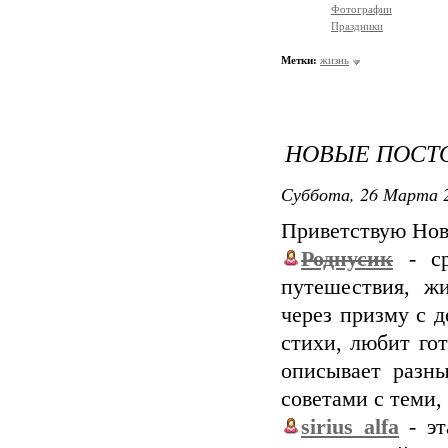
Фотографии
Праздники
Метки:
жизнь
НОВЫЕ ПОСТ
Суббота, 26 Марта 2
Приветствую Нов
Роднусик
- ср
путешествия, ж
через призму с д
стихи, любит гот
описывает разн
советами с теми,
sirius_alfa
- эт