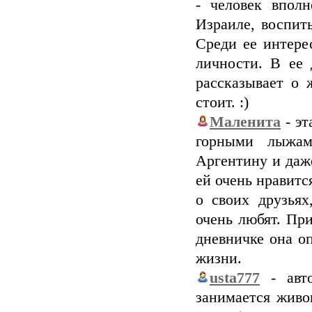
- человек впол
Израиле, воспит
Среди ее интере
личности. В ее 
рассказывает о 
стоит. :)
Маленита
- эт
горными лыжам
Аргентину и даж
ей очень нравитс
о своих друзьях
очень любят. Пр
дневничке она о
жизни.
usta777
- авто
занимается живо