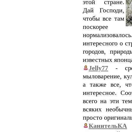
этой стране.
Дай Господи,
чтобы все там
поскорее
нормализовало
интересного о с
городов, природ
известных японца
Jelly77
- сред
мыловарение, кул
а также все, ч
интересное. Соо
всего на эти те
всяких необычн
просто оригиналь
КанительКА
-