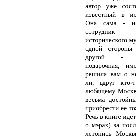
автор уже сост
известный в ис
Она сама - и
сотрудник Г
исторического му
одной стороны 
другой - нау
подарочная, и
решила вам о не
ли, вдруг кто-
любящему Москву
весьма достойн
приобрести ее т
Речь в книге иде
о мэрах) за посл
летопись Москв