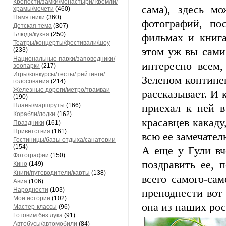
Крепости/замки/монастыри/ кремли/
сама), здесь м
храмы/мечети
(460)
Памятники
(360)
фотографий, по
Детская тема
(307)
Блюда/кухня
(250)
фильмах и книга
Театры/концерты/фестивали/шоу
этом уж вы сами 
(233)
Национальные парки/заповедники/
интересно всем
зоопарки
(217)
Игры/конкурсы/тесты/ рейтинги/
Зеленом континен
голосования
(214)
Железные дороги/метро/трамваи
рассказывает. И 
(190)
Планы/маршруты
(166)
приехал к ней в
Корабли/лодки
(162)
красавцев какаду
Праздники
(161)
Приветствия
(161)
всю ее замечател
Гостиницы/базы отдыха/санатории
(154)
А еще у Гули вч
Фотографии
(150)
поздравить ее, 
Кино
(149)
Книги/путеводители/карты
(138)
всего самого-са
Авиа
(106)
Народности
(103)
преподнести вот
Мои истории
(102)
она из наших рос
Мастер-классы
(96)
Готовим без лука
(91)
Автобусы/автомобили
(84)