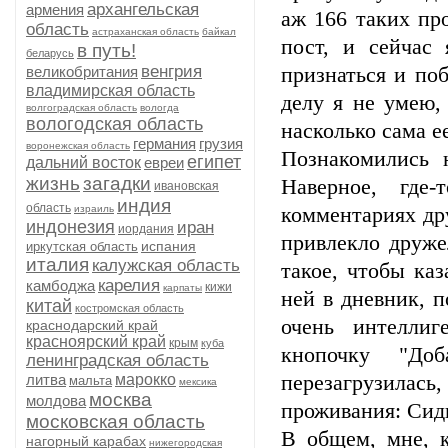
архангельская
армения
аж 166 таких пр
область
астраханская область
байкал
пост, и сейчас
в путь!
беларусь
венгрия
великобритания
признаться и поб
владимирская область
делу я не умею,
волгоградская область
вологда
вологодская область
насколько сама ее
германия
грузия
воронежская область
Познакомились 
египет
дальний восток
евреи
жизнь
загадки
Наверное, где
ивановская
индия
область
израиль
комментариях др
индонезия
иран
иордания
привлекло друже
испания
иркутская область
италия
калужская область
такое, чтобы каз
карелия
камбоджа
кижи
карпаты
ней в дневник, п
китай
костромская область
очень интелли
краснодарский край
красноярский край
крым
куба
кнопочку "До
ленинградская область
литва
марокко
перезагрузилась
мальта
мексика
москва
молдова
проживания: Сид
московская область
В общем, мне, к
нагорный карабах
нижегородская