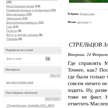
(20)
Иностранные языки
(19)
Плавания водные и подводные
(15)
Рубрики:
Приветствия
Мои рассказы
(15)
Эмиграция
(13)
Метки:
австралия
Велосипеды/самокаты
(12)
Сны
(12)
Полеты
(9)
Фото- и другая техника
(8)
Плюшки
(6)
СТРЕЛЬЦОВ З
Подписка по e-mail
-
Вторник, 24 Февраля 
Где справлять М
Точнее, как? По
Интересы
-
Все (1)
где были только 
совсем ничего не
юго-восточная азия
ходить. Ну, разв
Постоянные читатели
-
тоже не факт. 
Все (2101)
отметить Маслен
-Поднебесная-
Assketka
DAY_MEN