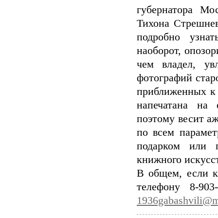
губернатора Мо
Тихона Стрешнев
подробно узнат
наоборот, опозор
чем владел, ув
фотографий стар
приближенных к 
напечатана на 
поэтому весит аж
по всем парамет
подарком или п
книжного искусст
В общем, если к
телефону 8-903
1936gabashvili@m