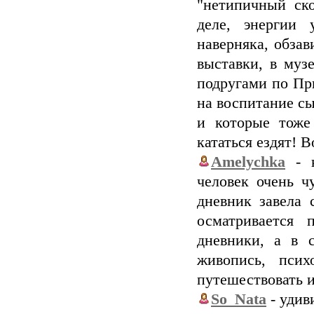
"нетипичный ско
деле, энергии 
наверняка, обзав
выставки, в муз
подругами по При
на воспитание сы
и которые тоже
кататься ездят! В
Amelychka
- к
человек очень ч
дневник завела 
осматривается 
дневники, а в 
живопись, псих
путешествовать и
So_Nata
- удив