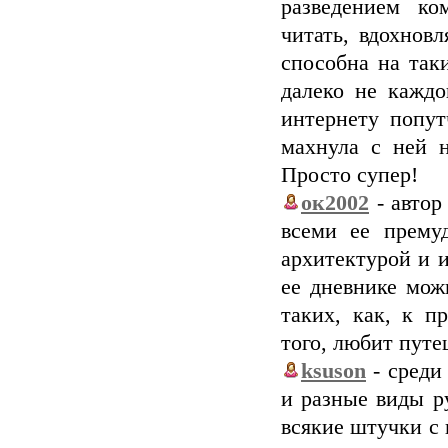
разведением ко
читать, вдохнов
способна на так
далеко не каждо
интернету попут
махнула с ней н
Просто супер!
ок2002
- автор
всеми ее премуд
архитектурой и и
ее дневнике мож
таких, как, к п
того, любит путе
ksuson
- среди
и разные виды р
всякие штучки с 