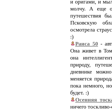
и оригами, и мы
молчу. А еще о
путешествия бы
Псковскую обла
осмотрела страу
:)
Раиса_50
- авт
Она живет в Том
она интеллиге
природу, путеш
дневнике можно
меняется природ
пока немного, но
будет. :)
Осенняя_тоск
ничего тоскливо-