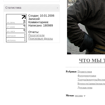
Статистика
-
Создан: 10.01.2006
Записей:
Комментариев:
Написано: 180989
Отчеты:
Посетители
Поисковые фразы
ЧТО МЫ 
Рубрики:
Приветствия
Фоторепортажи
Театры/концерты/фести
Крепости/замки/монаст
Детская тема
Метки:
москва