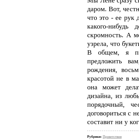
Мы Лене сразу ск
даром. Вот, чест
что это - ее рук
какого-нибудь
скромность. А м
узрела, что букет
В общем, я по
предложить вам
рождения, восьм
красотой не в ма
она может дела
дизайна, из люб
порядочный, ч
договориться с н
составит ни у кого
Рубрики:
Приветствия