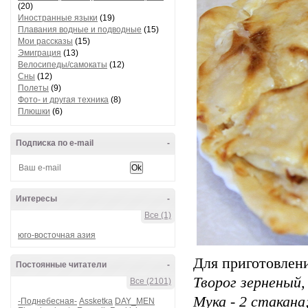
(20)
Иностранные языки
(19)
Плавания водные и подводные
(15)
Мои рассказы
(15)
Эмиграция
(13)
Велосипеды/самокаты
(12)
Сны
(12)
Полеты
(9)
Фото- и другая техника
(8)
Плюшки
(6)
Подписка по e-mail
-
Интересы
-
Все (1)
юго-восточная азия
Для приготовлени
Постоянные читатели
-
Творог зерненый,
Все (2101)
Мука - 2 стакана
-Поднебесная-
Assketka
DAY_MEN