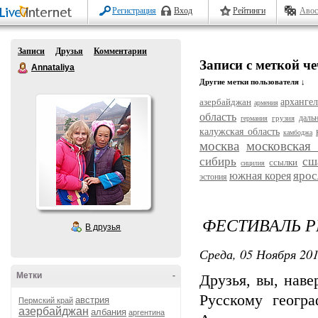
Регистрация
Вход
Рейтинги
Авос
Записи
Друзья
Комментарии
Записи с меткой ч
Annataliya
Другие метки пользователя ↓
азербайджан
архангел
армения
область
даль
грузия
германия
калужская область
камбоджа
москва
московская 
сибирь
сш
ссылки
сицилия
ярос
южная корея
эстония
ФЕСТИВАЛЬ Р
В друзья
Среда, 05 Ноября 201
Метки
-
Друзья, вы, нав
Русскому геогр
австрия
Пермский край
азербайджан
албания
аргентина