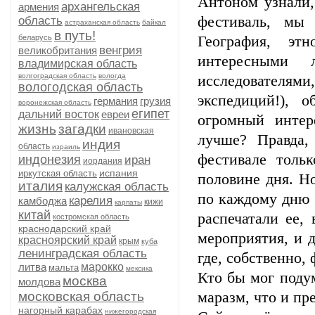
Антоном узнали,
архангельская
армения
фестиваль, мы
область
астраханская область
байкал
в путь!
беларусь
География, этн
венгрия
великобритания
интересными л
владимирская область
волгоградская область
вологда
исследователям
вологодская область
экспедиций!), 
германия
грузия
воронежская область
египет
дальний восток
евреи
огромный интер
жизнь
загадки
ивановская
лучше? Правда,
индия
область
израиль
фестивале толь
индонезия
иран
иордания
испания
иркутская область
половине дня. Но
италия
калужская область
по каждому дню 
карелия
камбоджа
кижи
карпаты
китай
распечатали ее,
костромская область
краснодарский край
мероприятия, и 
красноярский край
крым
куба
ленинградская область
где, собственно,
литва
марокко
мальта
мексика
Кто бы мог подум
москва
молдова
московская область
маразм, что и пр
нагорный карабах
нижегородская