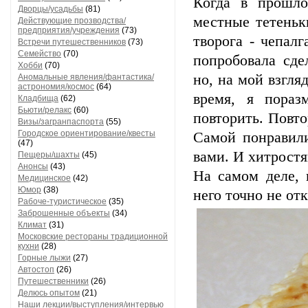
Когда в прошло
Дворцы/усадьбы
(81)
местные тетеньк
Действующие прозводства/
предприятия/учреждения
(73)
творога - чепалг
Встречи путешественников
(73)
Семейство
(70)
попробовала сде
Хобби
(70)
но, на мой взгля
Аномальные явления/фантастика/
астрономия/космос
(64)
время, я пораз
Кладбища
(62)
Бьюти/релакс
(60)
повторить. Повто
Визы/загранпаспорта
(55)
Городское ориентирование/квесты
Самой понравили
(47)
вами. И хитростя
Пещеры/шахты
(45)
Анонсы
(43)
На самом деле, 
Медицинское
(42)
Юмор
(38)
него точно не отк
Рабоче-туристическое
(35)
Заброшенные объекты
(34)
Климат
(31)
Московские рестораны традиционной
кухни
(28)
Горные лыжи
(27)
Автостоп
(26)
Путешественники
(26)
Делюсь опытом
(21)
Наши лекции/выступления/интервью