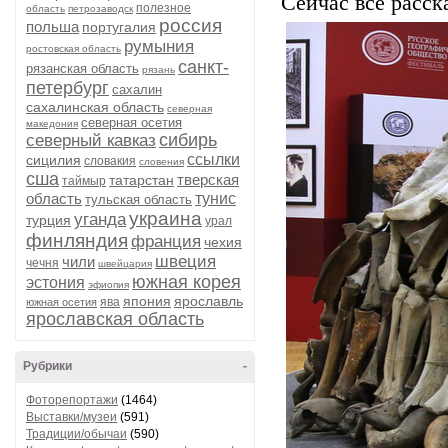
Сейчас всё расска
полезное
область
петрозаводск
россия
польша
португалия
румыния
ростовская область
санкт-
рязанская область
рязань
петербург
сахалин
сахалинская область
северная
северная осетия
македония
сибирь
северный кавказ
ссылки
сицилия
словакия
словения
сша
тверская
татарстан
таймыр
область
тунис
тульская область
украина
уганда
турция
урал
финляндия
франция
чехия
швеция
чили
чечня
швейцария
южная корея
эстония
эфиопия
япония
ярославль
ява
южная осетия
ярославская область
Рубрики
-
Фоторепортажи
(1464)
Выставки/музеи
(591)
Традиции/обычаи
(590)