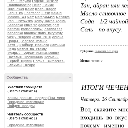
Elen_i_rebyata
Evgenij_Ruskich
Тан, айран или к
Handbalancing
Heler
JBekkie
JulyFlower
Kelen
Khan-Dragon
Масло сливочное 
Lapus_ka
Libertador
Lussit
Mela-ni
Melody-143
Nam
Natalya4455
Nattaliya
Сода - 1/2 чайно
Pani_Ostrowska
Roksy
Taikhe
Yogini-
Sashenka
erlika
fro
gedichte
gost
Соль - по вкусу.
harimau
karlsonchik67
lozanna777
nepaprika
nnadink
starry_fairy
teyty
vasily_sergeev
vesna_2010
Аргона
Граф-С
Золотое_кольцо
Катя_Дизайнер_Иванова
Лаконика
ЛеДо
Мелом_по_стеклу
Рубрики:
Готовим без лука
Мудрый_Бодрис
Мышка-Машка
Наталия_Прошунина
Норманн
Метки:
чечня
Сергей_Щипин
София_Выговская-
Блехман
Юксаре
Сообщества
-
ИТОГИ ЧЕЧЕ
Участник сообществ
(Всего в списке: 4)
Четверг, 26 Сентябр
Кошки_разных_народов
Пни_мира
Городские_взломщики
Пойдем_поедим
Вот, скажите мне
Читатель сообществ
входишь во вкус
(Всего в списке: 1)
почему именно 
Городские_взломщики