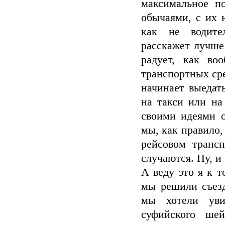
максимальное п
обычаями, с их 
как не водител
расскажет лучше 
радует, как в
транспортных ср
начинает выедат
на такси или на
своими идеями о
мы, как правило
рейсовом трансп
случаются. Ну, и 
А веду это я к т
мы решили съезд
мы хотели уви
суфийского ше