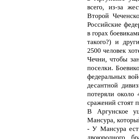
всего, из-за ж
Второй Чеченско
Российские феде
в горах боевикам
такого?) и дру
2500 человек хот
Чечни, чтобы за
поселки. Боевик
федеральных вой
десантной диви
потеряли около 
сражений стоят 
В Аргунское у
Мансура, который
- У Мансура ест
двоюродного б