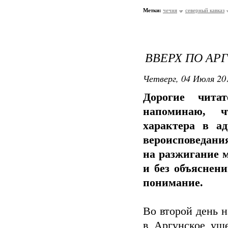
Метки:
чечня
северный кавказ
ВВЕРХ ПО А
Четверг, 04 Июля 201
Дорогие чита
напоминаю, ч
характера в а
вероисповедания
на разжигание 
и без объяснени
понимание.
Во второй день 
в Аргунское уще