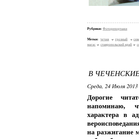
Рубрики:
Фоторепортажи
Метки:
чечня
грозный
сев
магас
ставропольский край
с
В ЧЕЧЕНСКИЕ
Среда, 24 Июля 2013 
Дорогие чита
напоминаю, ч
характера в а
вероисповедания
на разжигание 