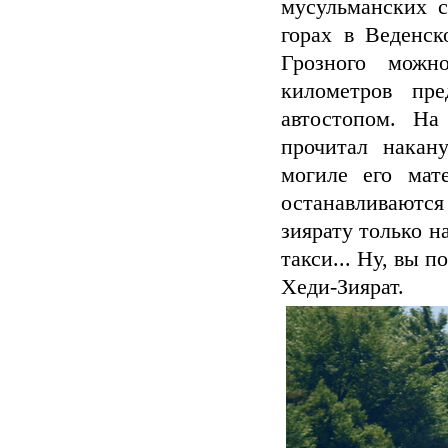
мусульманских с
горах в Веденск
Грозного можн
километров пр
автостопом. На
прочитал накан
могиле его мат
останавливаютс
зиярату только н
такси... Ну, вы 
Хеди-Зиярат.