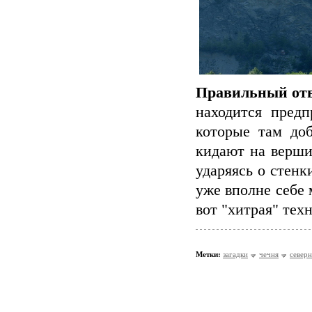
Правильный отв
находится пред
которые там до
кидают на вершин
ударяясь о стенк
уже вполне себе 
вот "хитрая" техн
Метки:
загадки
чечня
северн