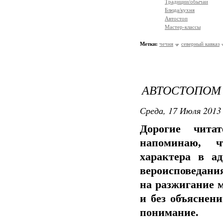
Традиции/обычаи
Блюда/кухня
Автостоп
Мастер-классы
Метки:
чечня
северный кавказ
АВТОСТОПОМ 
Среда, 17 Июля 2013 
Дорогие чита
напоминаю, ч
характера в а
вероисповедания
на разжигание 
и без объяснени
понимание.