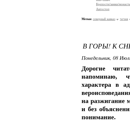
Крепости/замки/монаст
Автостоп
Метки:
северный кавказ
чечня
В ГОРЫ! К СН
Понедельник, 08 Июля
Дорогие чита
напоминаю, ч
характера в а
вероисповедания
на разжигание 
и без объяснени
понимание.