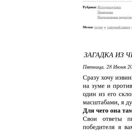
Рубрики:
Фоторепортажи
Памятники
Национальные парки/за
Метки:
чечня
северный кавказ
ЗАГАДКА ИЗ Ч
Пятница, 28 Июня 20
Сразу хочу извин
на зуме и против
один из его скл
масштабами, я ду
Для чего она та
Свои ответы п
победителя я ва