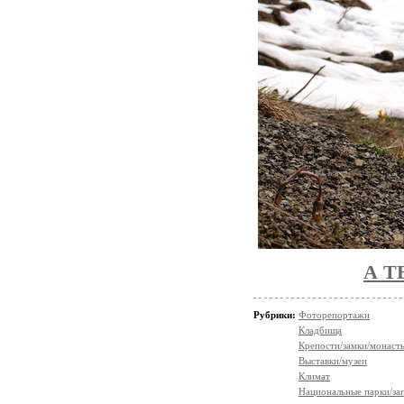
А Т
Рубрики:
Фоторепортажи
Кладбища
Крепости/замки/монаст
Выставки/музеи
Климат
Национальные парки/за