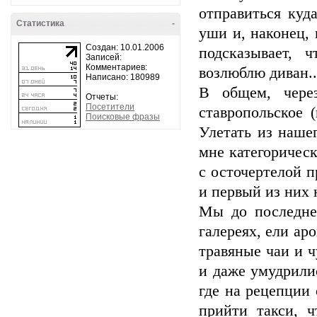
отправиться куд
Статистика
-
уши и, наконец, 
Создан: 10.01.2006
подсказывает, 
Записей:
Комментариев:
возлюблю диван..
Написано: 180989
В общем, через
Отчеты:
Посетители
ставропольское 
Поисковые фразы
Улетать из наше
мне категоричес
с осточертелой 
и первый из них 
Мы до последне
галереях, ели ар
травяные чаи и 
и даже умудрили
где на рецепции
прийти такси, ч