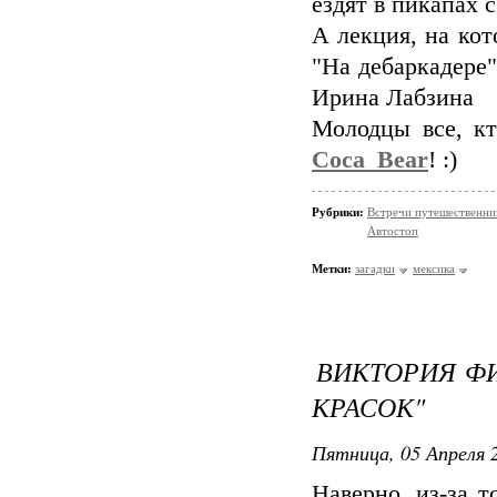
ездят в пикапах с
А лекция, на кот
"На дебаркадере
Ирина Лабзина
Молодцы все, кт
Coca_Bear
! :)
Рубрики:
Встречи путешественни
Автостоп
Метки:
загадки
мексика
ВИКТОРИЯ ФИ
КРАСОК"
Пятница, 05 Апреля 2
Наверно, из-за т