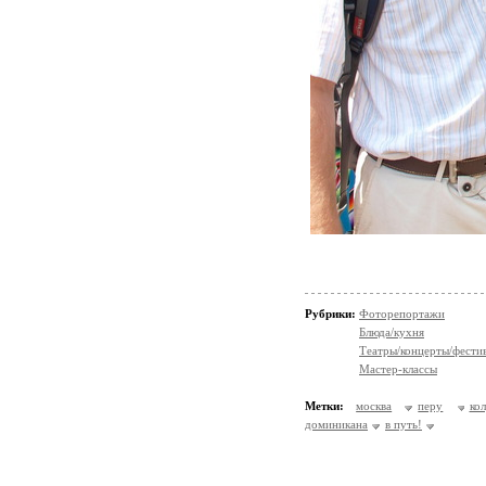
Рубрики:
Фоторепортажи
Блюда/кухня
Театры/концерты/фести
Мастер-классы
Метки:
москва
перу
ко
доминикана
в путь!