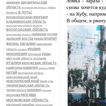
ломка - зараза 
архангельская
армения
снова хочется ку
область
астраханская область
байкал
в путь!
беларусь
- на Кубу, напри
венгрия
великобритания
В общем, я рвану
владимирская область
волгоградская область
вологда
вологодская область
германия
грузия
воронежская область
египет
дальний восток
евреи
жизнь
загадки
ивановская
индия
область
израиль
индонезия
иран
иордания
испания
иркутская область
италия
калужская область
карелия
камбоджа
кижи
карпаты
китай
костромская область
краснодарский край
красноярский край
крым
куба
ленинградская область
литва
марокко
мальта
мексика
москва
молдова
московская область
нагорный карабах
нижегородская