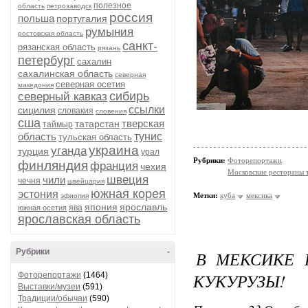
полезное
область
петрозаводск
россия
польша
португалия
румыния
ростовская область
санкт-
рязанская область
рязань
петербург
сахалин
сахалинская область
северная
северная осетия
македония
сибирь
северный кавказ
ссылки
сицилия
словакия
словения
сша
тверская
татарстан
таймыр
область
тунис
тульская область
украина
уганда
турция
урал
Рубрики:
Фоторепортажи
финляндия
франция
чехия
Московские рестораны 
швеция
чили
чечня
швейцария
южная корея
эстония
Метки:
куба
мексика
эфиопия
япония
ярославль
ява
южная осетия
ярославская область
Рубрики
-
В МЕКСИКЕ 
КУКУРУЗЫ!
Фоторепортажи
(1464)
Выставки/музеи
(591)
Традиции/обычаи
(590)