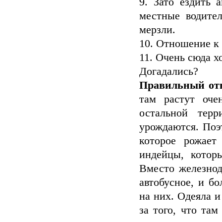
9. Зато ездить 
местные водите
мерзли.
10. Отношение к 
11. Очень сюда хо
Догадались?
Правильный отв
там растут оче
остальной тер
урождаются. Поэ
которое рожает
индейцы, котор
Вместо железнод
автобусное, и б
на них. Одеяла 
за того, что та