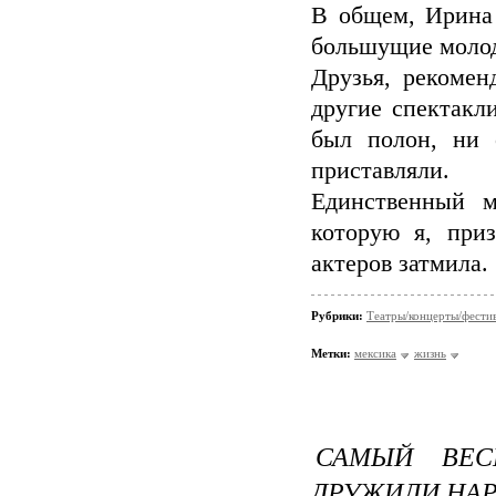
В общем, Ирина
большущие молод
Друзья, рекоме
другие спектакли
был полон, ни 
приставляли.
Единственный м
которую я, при
актеров затмила.
Рубрики:
Театры/концерты/фести
Метки:
мексика
жизнь
САМЫЙ ВЕС
ДРУЖИЛИ НА