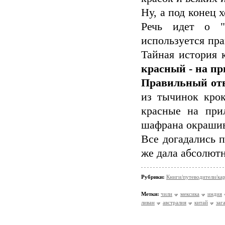
Ну, а под конец 
Речь идет о "
используется пра
Тайная история 
красный - на пр
Правильный отв
из тычинок крок
красные на при
шафрана окрашив
Все догадались 
же дала абсолют
Рубрики:
Книги/путеводители/ка
Метки:
чили
мексика
индия
ливан
австралия
китай
заг