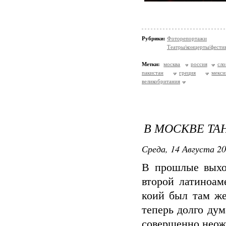
Рубрики:
Фоторепортажи
Театры/концерты/фести
Метки:
москва
россия
сло
пакистан
греция
мекси
великобритания
В МОСКВЕ ТА
Среда, 14 Августа 20
В прошлые выхо
второй латиноам
коий был там же
теперь долго дум
совершенно неож