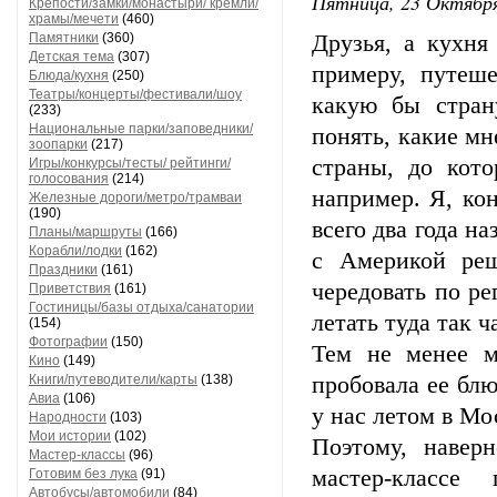
Пятница, 23 Октября
Крепости/замки/монастыри/ кремли/
храмы/мечети
(460)
Памятники
(360)
Друзья, а кухня
Детская тема
(307)
примеру, путеше
Блюда/кухня
(250)
Театры/концерты/фестивали/шоу
какую бы стран
(233)
Национальные парки/заповедники/
понять, какие мн
зоопарки
(217)
страны, до кото
Игры/конкурсы/тесты/ рейтинги/
голосования
(214)
например. Я, ко
Железные дороги/метро/трамваи
(190)
всего два года н
Планы/маршруты
(166)
Корабли/лодки
(162)
с Америкой реш
Праздники
(161)
чередовать по ре
Приветствия
(161)
Гостиницы/базы отдыха/санатории
летать туда так ч
(154)
Фотографии
(150)
Тем не менее м
Кино
(149)
Книги/путеводители/карты
(138)
пробовала ее бл
Авиа
(106)
у нас летом в Мос
Народности
(103)
Мои истории
(102)
Поэтому, навер
Мастер-классы
(96)
мастер-классе
Готовим без лука
(91)
Автобусы/автомобили
(84)