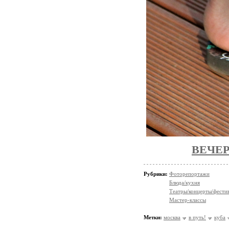
ВЕЧЕ
Рубрики:
Фоторепортажи
Блюда/кухня
Театры/концерты/фести
Мастер-классы
Метки:
москва
в путь!
куба