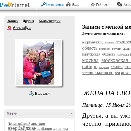
Регистрация
Вход
Рейтинги
Авос
Записи
Друзья
Комментарии
Записи с меткой м
Annataliya
Другие метки пользователя ↓
азербайджан
архангел
армения
область
даль
грузия
германия
калужская область
камбоджа
москва
московская 
сибирь
сш
ссылки
сицилия
ярос
южная корея
эстония
ЖЕНА НА СВО
В друзья
Пятница, 15 Июля 20
Метки
-
Друзья, а вы уже
честно признаю
австрия
Пермский край
азербайджан
албания
аргентина