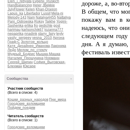
Elen_i_rebyata
Evgenij_Ruskich
дороже, а, во-вто
Handbalancing
Heler
JBekkie
JulyFlower
Kelen
Khan-Dragon
В общем, что мо
Lapus_ka
Libertador
Lussit
Mela-ni
Melody-143
Nam
Natalya4455
Nattaliya
покажу вам в к
Pani_Ostrowska
Roksy
Taikhe
Yogini-
Sashenka
erlika
fro
gedichte
gost
надеюсь, что они
harimau
karlsonchik67
lozanna777
nepaprika
nnadink
starry_fairy
teyty
следующем году 
vasily_sergeev
vesna_2010
Аргона
Граф-С
Золотое_кольцо
дня. А я думаю,
Катя_Дизайнер_Иванова
Лаконика
ЛеДо
Мелом_по_стеклу
фестиваль извес
Мудрый_Бодрис
Мышка-Машка
Наталия_Прошунина
Норманн
Сергей_Щипин
София_Выговская-
Блехман
Юксаре
Сообщества
-
Участник сообществ
(Всего в списке: 4)
Кошки_разных_народов
Пни_мира
Городские_взломщики
Пойдем_поедим
Читатель сообществ
(Всего в списке: 1)
Городские_взломщики