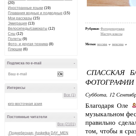
(20)
Иностранные языки
(19)
Плавания водные и подводные
(15)
Мои рассказы
(15)
Эмиграция
(13)
Велосипеды/самокаты
(12)
Рубрики:
Фоторепортажи
Сны
(12)
Мастер-классы
Полеты
(9)
Фото- и другая техника
(8)
Метки:
москва
мексика
Плюшки
(6)
Подписка по e-mail
-
СПАССКАЯ 
ФОТОГРАФИИ
Интересы
-
Суббота, 12 Сентябр
Все (1)
юго-восточная азия
Благодаря Оле
музыкальном фес
Постоянные читатели
-
правильно сдела
Все (2101)
том, чтобы я сра
-Поднебесная-
Assketka
DAY_MEN