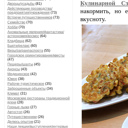
Кулинарной Ст
Дворцы/усадьбы
(81)
Действующие прозводства/
накормить, но 
предприятия/учреждения
(73)
Встречи путешественников
(73)
вкусноту.
Семейство
(70)
Хобби
(70)
Аномальные явления/фантастика/
астрономия/космос
(64)
Кладбища
(62)
Бьюти/релакс
(60)
Визы/загранпаспорта
(55)
Городское ориентирование/квесты
(47)
Пещеры/шахты
(45)
Анонсы
(43)
Медицинское
(42)
Юмор
(38)
Рабоче-туристическое
(35)
Заброшенные объекты
(34)
Климат
(31)
Московские рестораны традиционной
кухни
(28)
Горные лыжи
(27)
Автостоп
(26)
Путешественники
(26)
Делюсь опытом
(21)
Наши лекции/выступления/интервью