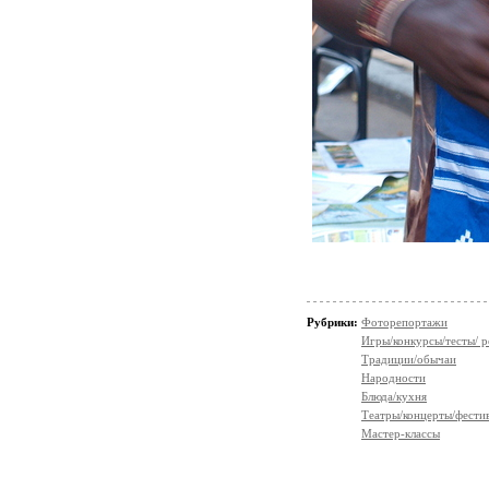
Рубрики:
Фоторепортажи
Игры/конкурсы/тесты/ р
Традиции/обычаи
Народности
Блюда/кухня
Театры/концерты/фести
Мастер-классы