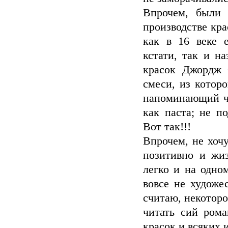
Впрочем, были 
производстве кра
как в 16 веке е
кстати, так и н
красок Джордж 
смеси, из которо
напоминающий че
как паста; не п
Вот так!!!
Впрочем, не хочу
позитивно и жиз
легко и на одно
вовсе не художес
считаю, некоторо
читать сий ром
красок и всяких и