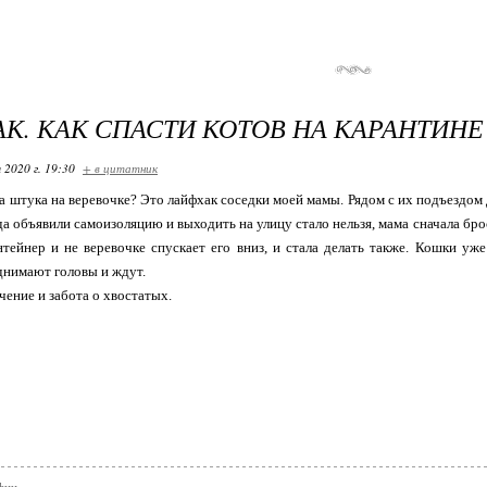
К. КАК СПАСТИ КОТОВ НА КАРАНТИНЕ
 2020 г. 19:30
+ в цитатник
 за штука на веревочке? Это лайфхак соседки моей мамы. Рядом с их подъездом
а объявили самоизоляцию и выходить на улицу стало нельзя, мама сначала брос
нтейнер и не веревочке спускает его вниз, и стала делать также. Кошки у
днимают головы и ждут.
чение и забота о хвостатых.