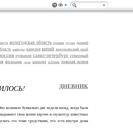
вологодская область
ласть
дальний
грузия
германия
китай
бласть
карелия
красноярский край
камбоджа
россия
санкт-петербург
северный
румыния
ия
южная корея
франция
швеция
эстония
чили
ЧИЛОСЬ!
ДНЕВНИК
но возникло буквально две недели назад, когда была
кладывают свои копии картин и скульптур известных
делать это теми средствами, что есть внутри дома