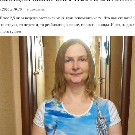
я 2020 г. 19:10
+ в цитатник
! Плюс 2,5 кг за неделю заставили меня таки вспомнить йогу! Что вам сказать?
, то отпуск, то перелом, то реабилитация после, то опять некогда. И вот, на д
и приступила.