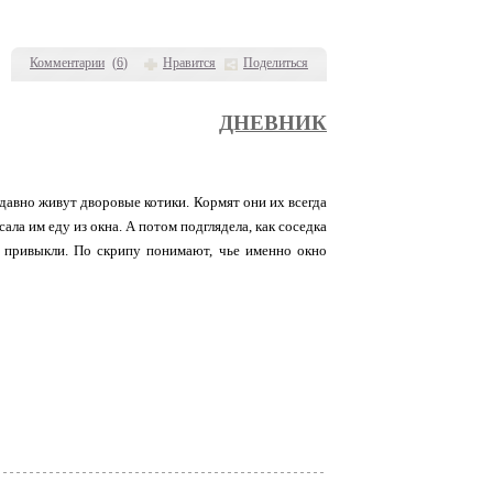
Комментарии
(
6
)
Нравится
Поделиться
ДНЕВНИК
 давно живут дворовые котики. Кормят они их всегда
ала им еду из окна. А потом подглядела, как соседка
же привыкли. По скрипу понимают, чье именно окно