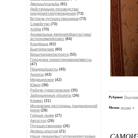
Дворцы/усадьбы
(81)
Действующие прозводства/
предприятия/учреждения
(73)
Встречи путешественников
(73)
Семейство
(70)
Хобби
(70)
Аномальные явления/фантастика/
астрономия/космос
(64)
Кладбища
(62)
Бьюти/релакс
(60)
Визы/загранпаспорта
(55)
Городское ориентирование/квесты
(47)
Пещеры/шахты
(45)
Анонсы
(43)
Медицинское
(42)
Юмор
(38)
Рабоче-туристическое
(35)
Заброшенные объекты
(34)
Рубрики:
Праздни
Климат
(31)
Московские рестораны традиционной
Метки:
москва
кухни
(28)
Горные лыжи
(27)
Автостоп
(26)
Путешественники
(26)
Делюсь опытом
(21)
САМОИЗ
Наши лекции/выступления/интервью