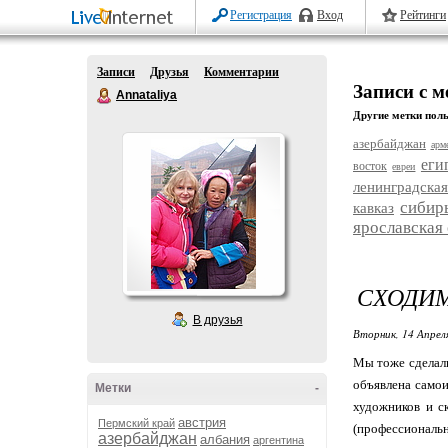
Регистрация
Вход
Рейтинги
Записи
Друзья
Комментарии
Записи с м
Annataliya
Другие метки поль
азербайджан
арм
еги
восток
евреи
ленинградская
сибир
кавказ
ярославская
СХОДИМ
В друзья
Вторник, 14 Апрел
Мы тоже сделали
объявлена самои
Метки
-
художников и ск
австрия
Пермский край
(профессиональн
азербайджан
албания
аргентина