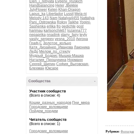
Elen_i_rebyata
Evgenij_Ruskich
Handbalancing
Heler
JBekkie
JulyFlower
Kelen
Khan-Dragon
Lapus_ka
Libertador
Lussit
Mela-ni
Melody-143
Nam
Natalya4455
Nattaliya
Pani_Ostrowska
Roksy
Taikhe
Yogini-
Sashenka
erlika
fro
gedichte
gost
harimau
karlsonchik67
lozanna777
nepaprika
nnadink
starry_fairy
teyty
vasily_sergeev
vesna_2010
Аргона
Граф-С
Золотое_кольцо
Катя_Дизайнер_Иванова
Лаконика
ЛеДо
Мелом_по_стеклу
Мудрый_Бодрис
Мышка-Машка
Наталия_Прошунина
Норманн
Сергей_Щипин
София_Выговская-
Блехман
Юксаре
Сообщества
-
Участник сообществ
(Всего в списке: 4)
Кошки_разных_народов
Пни_мира
Городские_взломщики
Пойдем_поедим
Читатель сообществ
(Всего в списке: 1)
Городские_взломщики
Рубрики:
Фотогра