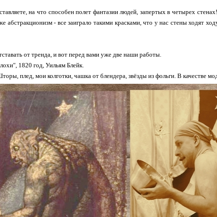
ставляете, на что способен полет фантазии людей, запертых в четырех стенах
е абстракционизм - все заиграло такими красками, что у нас стены ходят ходу
ставать от тренда, и вот перед вами уже две наши работы.
лохи", 1820 год, Уильям Блейк.
торы, плед, мои колготки, чашка от блендера, звёзды из фольги. В качестве мод