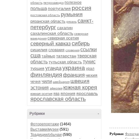
полезное
область
петрозаводск
россия
польша
португалия
румыния
ростовская область
санкт-
рязанская область
рязань
петербург
сахалин
сахалинская область
северная
северная осетия
македония
сибирь
северный кавказ
ссылки
сицилия
словакия
словения
сша
тверская
татарстан
таймыр
область
тунис
тульская область
украина
уганда
турция
урал
финляндия
франция
чехия
швеция
чили
чечня
швейцария
южная корея
эстония
эфиопия
япония
ярославль
ява
южная осетия
ярославская область
Рубрики
-
Фоторепортажи
(1464)
Выставки/музеи
(591)
Рубрики:
Фотогра
Традиции/обычаи
(590)