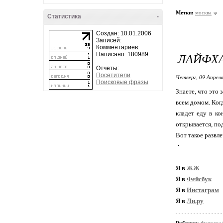
Метки:
москва
Статистика
-
Создан: 10.01.2006
Записей:
Комментариев:
ЛАЙФХА
Написано: 180989
Отчеты:
Посетители
Четверг, 09 Апреля
Поисковые фразы
Знаете, что это
всем домом. Когд
кладет еду в ко
открывается, по
Вот такое развле
Я в
ЖЖ
Я в
Фейсбук
Я в
Инстаграм
Я в
Ли.ру