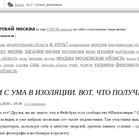
Авось
из (+ сутки) дневников
еткой москва
(и еще
6199788 записям
на сайте сопоставлена такая метка)
зователя ↓
в путь!
венгрия
архангельская область
владимирская об
ения
великобритания
жизнь
загадки
индия
италия
пет
индонезия
иран
калужская о
москва
московская область
 область
марокко
литва
молдова
польша
украина
финлянд
ь
сша
ссылки
уганда
тунис
тверская область
сицилия
 область
 С УМА В ИЗОЛЯЦИИ. ВОТ, ЧТО ПОЛУ
я 2020 г. 18:44
+ в цитатник
 это! Друзья, вы же знаете, что в Фейсбуке есть сообщество #Изоизоляция ? О
золяция, и уже набрало несколько сот тысяч подписчиков. Там участники вы
ульпторов, используя себя в качестве моделей, причем главное условие - с
ые фотографы и костюмеры в пролете).