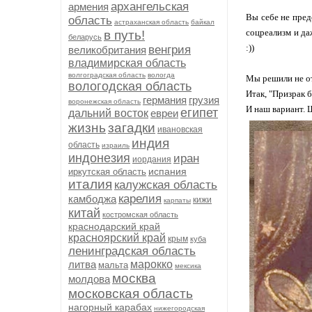
архангельская
армения
Вы себе не пред
область
астраханская область
байкал
соцреализм и даж
в путь!
беларусь
:))
венгрия
великобритания
владимирская область
волгоградская область
вологда
Мы решили не от
вологодская область
Итак, "Призрак б
германия
грузия
воронежская область
И наш вариант. Ш
египет
дальний восток
евреи
жизнь
загадки
ивановская
индия
область
израиль
индонезия
иран
иордания
испания
иркутская область
италия
калужская область
карелия
камбоджа
кижи
карпаты
китай
костромская область
краснодарский край
красноярский край
крым
куба
ленинградская область
литва
марокко
мальта
мексика
москва
молдова
московская область
нагорный карабах
нижегородская