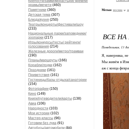
Семейст
Крепости/замки/монастыри/ кремли/
храмы/мечети
(460)
Памятники
(360)
Метки:
москва
ж
Детская тема
(307)
Блюда/кухня
(250)
Театры/концерты/фестивали/шоу
(233)
Национальные парки/заповедники/
ВСЕ НА
зоопарки
(217)
Игры/конкурсы/тесты/ рейтинги/
голосования
(214)
Понедельник, 13 Ап
Железные дороги/метро/трамваи
(190)
Я, наверняка, н
Планы/маршруты
(166)
Мы живём в Изма
Корабли/лодки
(162)
аж с конца февра
Праздники
(161)
Приветствия
(161)
Гостиницы/базы отдыха/санатории
(154)
Фотографии
(150)
Кино
(149)
Книги/путеводители/карты
(138)
Авиа
(106)
Народности
(103)
Мои истории
(102)
Мастер-классы
(96)
Готовим без лука
(91)
Автобусы/автомобили
(84)