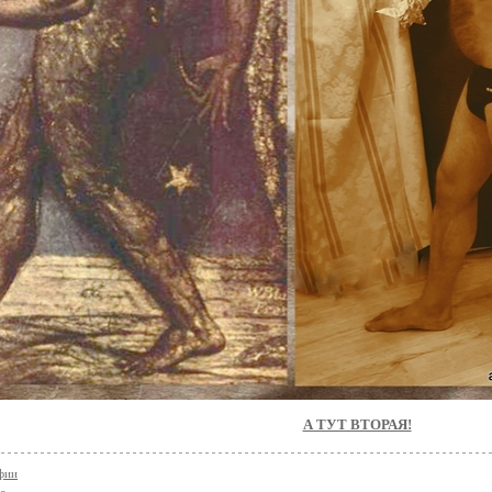
А ТУТ ВТОРАЯ!
фии