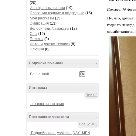
(20)
Иностранные языки
(19)
Пятница, 10 Апрел
Плавания водные и подводные
(15)
Ну, что, друзья
Мои рассказы
(15)
Эмиграция
(13)
года: то некогда
Велосипеды/самокаты
(12)
онлайн-занятия 
Сны
(12)
Полеты
(9)
Фото- и другая техника
(8)
Плюшки
(6)
Подписка по e-mail
-
Интересы
-
Все (1)
юго-восточная азия
Постоянные читатели
-
Все (2101)
-Поднебесная-
Assketka
DAY_MEN