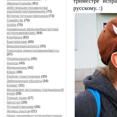
триместре испра
Дворцы/усадьбы
(81)
русскому. :)
Действующие прозводства/
предприятия/учреждения
(73)
Встречи путешественников
(73)
Семейство
(70)
Хобби
(70)
Аномальные явления/фантастика/
астрономия/космос
(64)
Кладбища
(62)
Бьюти/релакс
(60)
Визы/загранпаспорта
(55)
Городское ориентирование/квесты
(47)
Пещеры/шахты
(45)
Анонсы
(43)
Медицинское
(42)
Юмор
(38)
Рабоче-туристическое
(35)
Заброшенные объекты
(34)
Климат
(31)
Московские рестораны традиционной
кухни
(28)
Горные лыжи
(27)
Автостоп
(26)
Путешественники
(26)
Делюсь опытом
(21)
Наши лекции/выступления/интервью