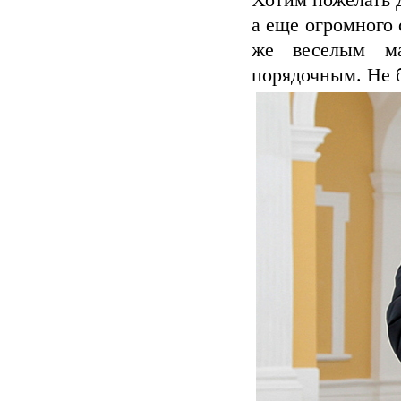
Хотим пожелать Д
а еще огромного 
же веселым ма
порядочным. Не б