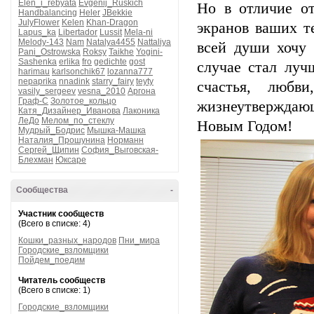
Elen_i_rebyata
Evgenij_Ruskich
Но в отличие от
Handbalancing
Heler
JBekkie
JulyFlower
Kelen
Khan-Dragon
экранов ваших т
Lapus_ka
Libertador
Lussit
Mela-ni
Melody-143
Nam
Natalya4455
Nattaliya
всей души хочу
Pani_Ostrowska
Roksy
Taikhe
Yogini-
Sashenka
erlika
fro
gedichte
gost
случае стал луч
harimau
karlsonchik67
lozanna777
nepaprika
nnadink
starry_fairy
teyty
счастья, любв
vasily_sergeev
vesna_2010
Аргона
Граф-С
Золотое_кольцо
жизнеутверждающ
Катя_Дизайнер_Иванова
Лаконика
ЛеДо
Мелом_по_стеклу
Новым Годом!
Мудрый_Бодрис
Мышка-Машка
Наталия_Прошунина
Норманн
Сергей_Щипин
София_Выговская-
Блехман
Юксаре
Сообщества
-
Участник сообществ
(Всего в списке: 4)
Кошки_разных_народов
Пни_мира
Городские_взломщики
Пойдем_поедим
Читатель сообществ
(Всего в списке: 1)
Городские_взломщики