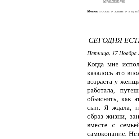
Корабли/лодки
Метки:
москва
жизнь
в путь!
СЕГОДНЯ ЕСТ
Пятница, 17 Ноября 
Когда мне испол
казалось это вп
возраста у женщи
работала, путе
объяснять, как 
сын. Я ждала, п
образ жизни, за
вместе с семье
самокопание. Нет