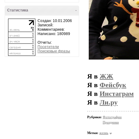
Статистика
-
Создан: 10.01.2006
Записей:
Комментариев:
Написано: 180989
Отчеты:
Посетители
Поисковые фразы
Я в
ЖЖ
Я в
Фейсбук
Я в
Инстаграм
Я в
Ли.ру
Рубрики:
Фотографии
Праздники
Метки:
жизнь