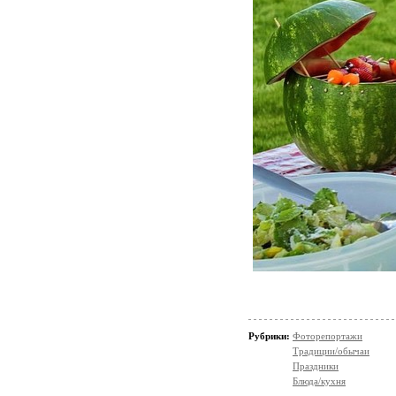
Рубрики:
Фоторепортажи
Традиции/обычаи
Праздники
Блюда/кухня