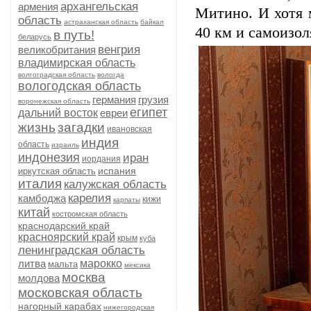
архангельская
армения
Митино. И хотя 
область
астраханская область
байкал
40 км и самоизол
в путь!
беларусь
венгрия
великобритания
владимирская область
волгоградская область
вологда
вологодская область
германия
грузия
воронежская область
египет
дальний восток
евреи
жизнь
загадки
ивановская
индия
область
израиль
индонезия
иран
иордания
испания
иркутская область
италия
калужская область
карелия
камбоджа
кижи
карпаты
китай
костромская область
краснодарский край
красноярский край
крым
куба
ленинградская область
литва
марокко
мальта
мексика
москва
молдова
московская область
нагорный карабах
нижегородская