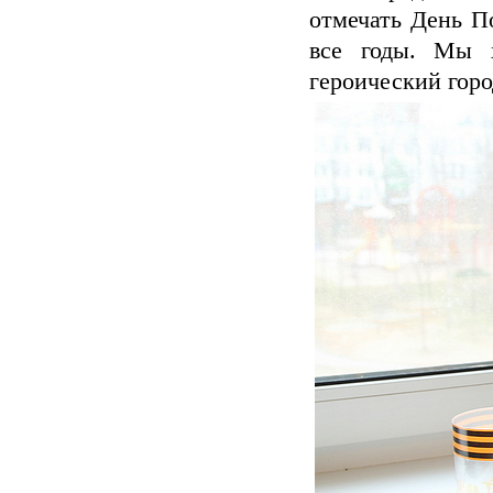
отмечать День П
все годы. Мы х
героический горо