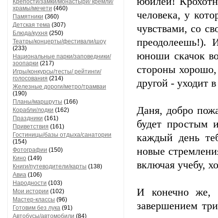
юбилей! Крохотн
Крепости/замки/монастыри/ кремли/
храмы/мечети
(460)
человека, у кото
Памятники
(360)
Детская тема
(307)
чувствами, со св
Блюда/кухня
(250)
преодолеешь!). 
Театры/концерты/фестивали/шоу
(233)
юноши скачок во
Национальные парки/заповедники/
зоопарки
(217)
стороны хорошо,
Игры/конкурсы/тесты/ рейтинги/
голосования
(214)
другой - уходит 
Железные дороги/метро/трамваи
(190)
Планы/маршруты
(166)
Даня, добро пож
Корабли/лодки
(162)
Праздники
(161)
будет простым и
Приветствия
(161)
Гостиницы/базы отдыха/санатории
каждый день те
(154)
новые стремления
Фотографии
(150)
Кино
(149)
включая учебу, хо
Книги/путеводители/карты
(138)
Авиа
(106)
Народности
(103)
И конечно же, 
Мои истории
(102)
Мастер-классы
(96)
завершением три
Готовим без лука
(91)
Автобусы/автомобили
(84)