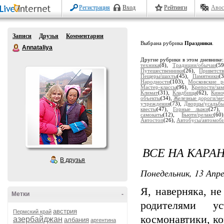
Регистрация
Вход
Рейтинги
Авос
Записи
Друзья
Комментарии
Выбрана рубрика
Праздники
.
Annataliya
Другие рубрики в этом дневнике
техника
(8),
Традиции/обычаи
(5
Путешественники
(26),
Приветст
Пещеры/шахты
(45),
Памятники
(
Народности
(103),
Московские р
Мастер-классы
(96),
Крепости/за
Климат
(31),
Кладбища
(62),
Кино
объекты
(34),
Железные дороги/ме
учреждения
(73),
Дворцы/усадьб
квесты
(47),
Горные лыжи
(27)
самокаты
(12),
Бьюти/релакс
(6
Автостоп
(26),
Автобусы/автомоб
ВСЕ НА КАРАН
В друзья
Понедельник, 13 Апре
Я, наверняка, не
Метки
-
родителями у
австрия
Пермский край
космонавтики, к
азербайджан
албания
аргентина