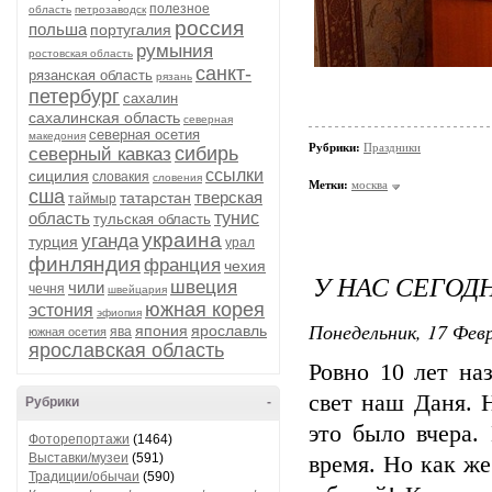
полезное
область
петрозаводск
россия
польша
португалия
румыния
ростовская область
санкт-
рязанская область
рязань
петербург
сахалин
сахалинская область
северная
северная осетия
македония
Рубрики:
Праздники
сибирь
северный кавказ
ссылки
сицилия
словакия
словения
Метки:
москва
сша
тверская
татарстан
таймыр
область
тунис
тульская область
украина
уганда
турция
урал
финляндия
франция
чехия
У НАС СЕГОДН
швеция
чили
чечня
швейцария
южная корея
эстония
эфиопия
Понедельник, 17 Февр
япония
ярославль
ява
южная осетия
ярославская область
Ровно 10 лет на
свет наш Даня. 
Рубрики
-
это было вчера.
Фоторепортажи
(1464)
Выставки/музеи
(591)
время. Но как же
Традиции/обычаи
(590)