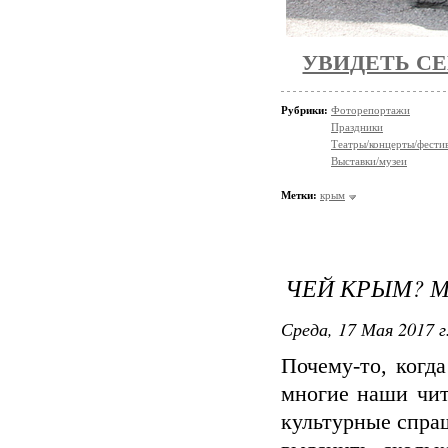
УВИДЕТЬ С
Рубрики:
Фоторепортажи
Праздники
Театры/концерты/фести
Выставки/музеи
Метки:
крым
ЧЕЙ КРЫМ? М
Среда, 17 Мая 2017 г
Почему-то, когд
многие наши чи
культурные спра