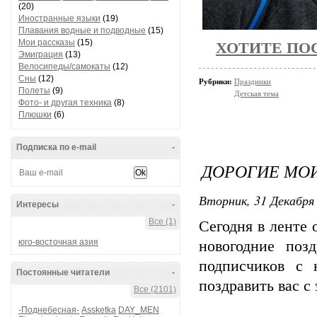
(20)
Иностранные языки
(19)
Плавания водные и подводные
(15)
Мои рассказы
(15)
ХОТИТЕ ПО
Эмиграция
(13)
Велосипеды/самокаты
(12)
Сны
(12)
Рубрики:
Праздники
Полеты
(9)
Детская тема
Фото- и другая техника
(8)
Плюшки
(6)
Подписка по e-mail
-
ДОРОГИЕ МОИ
Вторник, 31 Декабря 
Интересы
-
Все (1)
Сегодня в ленте
юго-восточная азия
новогодние поз
подписчиков с
Постоянные читатели
-
поздравить вас с
Все (2101)
-Поднебесная-
Assketka
DAY_MEN