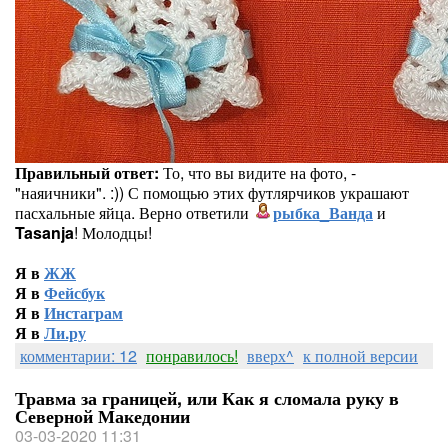
Правильный ответ:
То, что вы видите на фото, -
"наяичники". :)) С помощью этих футлярчиков украшают
пасхальные яйца. Верно ответили
рыбка_Ванда
и
Tasanja
! Молодцы!
Я в
ЖЖ
Я в
Фейсбук
Я в
Инстаграм
Я в
Ли.ру
комментарии: 12
понравилось!
вверх^
к полной версии
Травма за границей, или Как я сломала руку в
Северной Македонии
03-03-2020 11:31