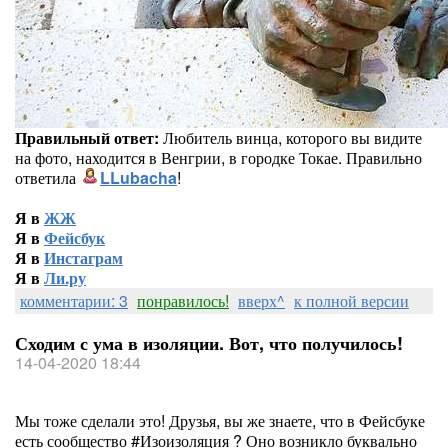
Правильный ответ:
Любитель винца, которого вы видите
на фото, находится в Венгрии, в городке Токае. Правильно
ответила
LLubacha
!
Я в
ЖЖ
Я в
Фейсбук
Я в
Инстаграм
Я в
Ли.ру
комментарии: 3
понравилось!
вверх^
к полной версии
Сходим с ума в изоляции. Вот, что получилось!
14-04-2020 18:44
Мы тоже сделали это! Друзья, вы же знаете, что в Фейсбуке
есть сообщество #Изоизоляция ? Оно возникло буквально