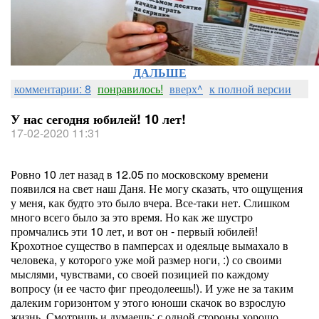
ДАЛЬШЕ
комментарии: 8
понравилось!
вверх^
к полной версии
У нас сегодня юбилей! 10 лет!
17-02-2020 11:31
Ровно 10 лет назад в 12.05 по московскому времени
появился на свет наш Даня. Не могу сказать, что ощущения
у меня, как будто это было вчера. Все-таки нет. Слишком
много всего было за это время. Но как же шустро
промчались эти 10 лет, и вот он - первый юбилей!
Крохотное существо в памперсах и одеяльце вымахало в
человека, у которого уже мой размер ноги, :) со своими
мыслями, чувствами, со своей позицией по каждому
вопросу (и ее часто фиг преодолеешь!). И уже не за таким
далеким горизонтом у этого юноши скачок во взрослую
жизнь. Смотришь и думаешь: с одной стороны хорошо,