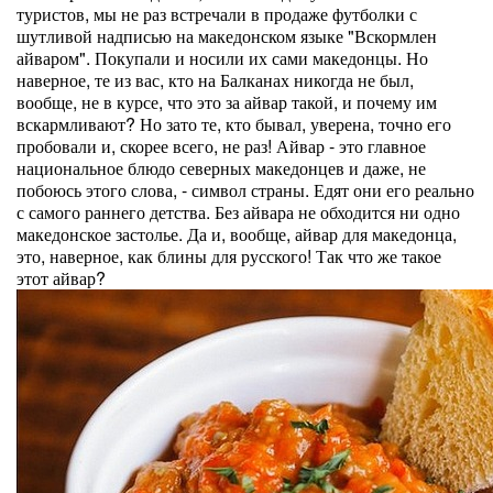
туристов, мы не раз встречали в продаже футболки с
шутливой надписью на македонском языке "Вскормлен
айваром". Покупали и носили их сами македонцы. Но
наверное, те из вас, кто на Балканах никогда не был,
вообще, не в курсе, что это за айвар такой, и почему им
вскармливают? Но зато те, кто бывал, уверена, точно его
пробовали и, скорее всего, не раз! Айвар - это главное
национальное блюдо северных македонцев и даже, не
побоюсь этого слова, - символ страны. Едят они его реально
с самого раннего детства. Без айвара не обходится ни одно
македонское застолье. Да и, вообще, айвар для македонца,
это, наверное, как блины для русского! Так что же такое
этот айвар?