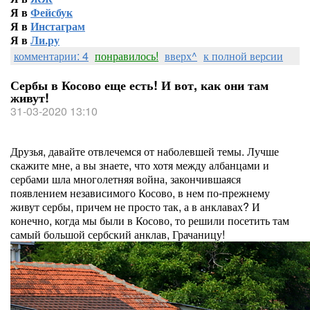
Я в
Фейсбук
Я в
Инстаграм
Я в
Ли.ру
комментарии: 4
понравилось!
вверх^
к полной версии
Сербы в Косово еще есть! И вот, как они там
живут!
31-03-2020 13:10
Друзья, давайте отвлечемся от наболевшей темы. Лучше
скажите мне, а вы знаете, что хотя между албанцами и
сербами шла многолетняя война, закончившаяся
появлением независимого Косово, в нем по-прежнему
живут сербы, причем не просто так, а в анклавах? И
конечно, когда мы были в Косово, то решили посетить там
самый большой сербский анклав, Грачаницу!