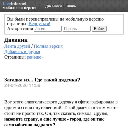
Live
Internet
Дневники
Личка
мобильная версия
Вы были перенаправлены на мобильную версию
страницы.
Вернуться!
Авторизация
Дневник
Лента друзей
/
Полная версия
Добавить в друзья
Страницы:
раньше»
Загадка из... Где такой дядечка?
24-04-2020 11:59
Вот этого алкоголического дядечку я сфотографировала в
одном из своих путешествий. Такой дядечка в этом месте
стоит не просто так. Он, так сказать, символ. Друзья,
назовите страну, а еще лучше - город, где он так
самозабвенно надрался?