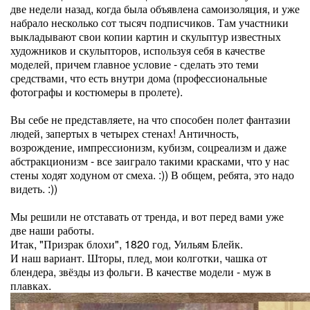
две недели назад, когда была объявлена самоизоляция, и уже
набрало несколько сот тысяч подписчиков. Там участники
выкладывают свои копии картин и скульптур известных
художников и скульпторов, используя себя в качестве
моделей, причем главное условие - сделать это теми
средствами, что есть внутри дома (профессиональные
фотографы и костюмеры в пролете).
Вы себе не представляете, на что способен полет фантазии
людей, запертых в четырех стенах! Античность,
возрождение, импрессионизм, кубизм, соцреализм и даже
абстракционизм - все заиграло такими красками, что у нас
стены ходят ходуном от смеха. :)) В общем, ребята, это надо
видеть. :))
Мы решили не отставать от тренда, и вот перед вами уже
две наши работы.
Итак, "Призрак блохи", 1820 год, Уильям Блейк.
И наш вариант. Шторы, плед, мои колготки, чашка от
блендера, звёзды из фольги. В качестве модели - муж в
плавках.