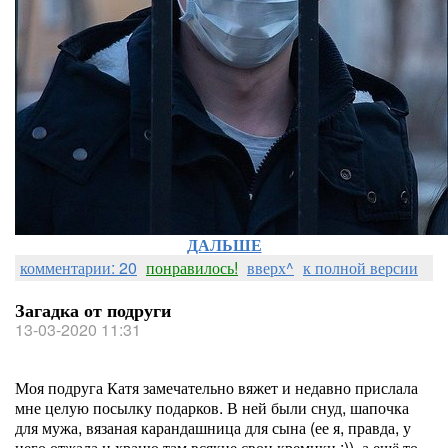
ДАЛЬШЕ
комментарии: 20
понравилось!
вверх^
к полной версии
Загадка от подруги
13-03-2020 11:31
Моя подруга Катя замечательно вяжет и недавно прислала
мне целую посылку подарков. В ней были снуд, шапочка
для мужа, вязаная карандашница для сына (ее я, правда, у
него отжала и храню там всякие свои кремики :)), а ещё то,