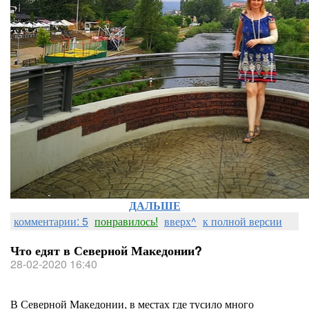
ДАЛЬШЕ
комментарии: 5
понравилось!
вверх^
к полной версии
Что едят в Северной Македонии?
28-02-2020 16:40
В Северной Македонии, в местах где тусило много