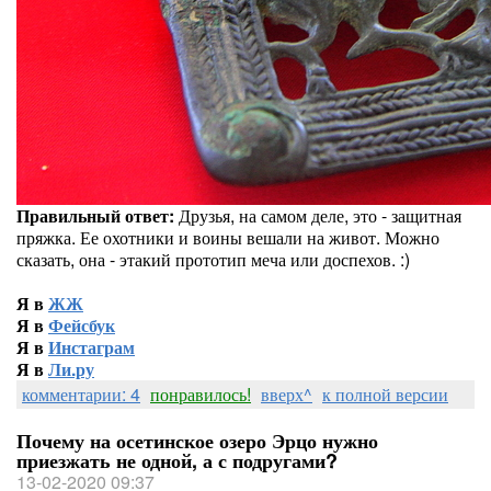
Правильный ответ:
Друзья, на самом деле, это - защитная
пряжка. Ее охотники и воины вешали на живот. Можно
сказать, она - этакий прототип меча или доспехов. :)
Я в
ЖЖ
Я в
Фейсбук
Я в
Инстаграм
Я в
Ли.ру
комментарии: 4
понравилось!
вверх^
к полной версии
Почему на осетинское озеро Эрцо нужно
приезжать не одной, а с подругами?
13-02-2020 09:37