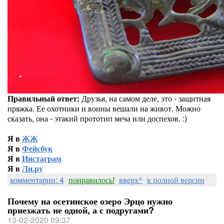
Правильный ответ:
Друзья, на самом деле, это - защитная
пряжка. Ее охотники и воины вешали на живот. Можно
сказать, она - этакий прототип меча или доспехов. :)
Я в
ЖЖ
Я в
Фейсбук
Я в
Инстаграм
Я в
Ли.ру
комментарии: 4
понравилось!
вверх^
к полной версии
Почему на осетинское озеро Эрцо нужно
приезжать не одной, а с подругами?
13-02-2020 09:37