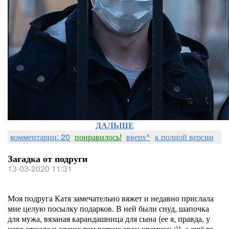
ДАЛЬШЕ
комментарии: 20
понравилось!
вверх^
к полной версии
Загадка от подруги
13-03-2020 11:31
Моя подруга Катя замечательно вяжет и недавно прислала
мне целую посылку подарков. В ней были снуд, шапочка
для мужа, вязаная карандашница для сына (ее я, правда, у
него отжала и храню там всякие свои кремики :)), а ещё то,