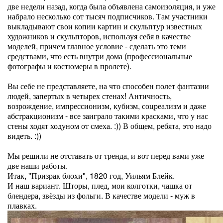
две недели назад, когда была объявлена самоизоляция, и уже
набрало несколько сот тысяч подписчиков. Там участники
выкладывают свои копии картин и скульптур известных
художников и скульпторов, используя себя в качестве
моделей, причем главное условие - сделать это теми
средствами, что есть внутри дома (профессиональные
фотографы и костюмеры в пролете).
Вы себе не представляете, на что способен полет фантазии
людей, запертых в четырех стенах! Античность,
возрождение, импрессионизм, кубизм, соцреализм и даже
абстракционизм - все заиграло такими красками, что у нас
стены ходят ходуном от смеха. :)) В общем, ребята, это надо
видеть. :))
Мы решили не отставать от тренда, и вот перед вами уже
две наши работы.
Итак, "Призрак блохи", 1820 год, Уильям Блейк.
И наш вариант. Шторы, плед, мои колготки, чашка от
блендера, звёзды из фольги. В качестве модели - муж в
плавках.