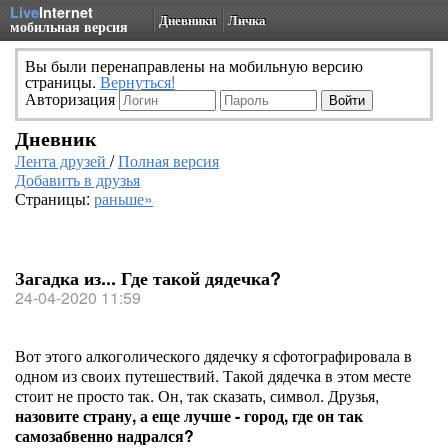
Live
Internet
Дневники
Личка
мобильная версия
Вы были перенаправлены на мобильную версию
страницы.
Вернуться!
Авторизация
Дневник
Лента друзей
/
Полная версия
Добавить в друзья
Страницы:
раньше»
Загадка из... Где такой дядечка?
24-04-2020 11:59
Вот этого алкоголического дядечку я сфотографировала в
одном из своих путешествий. Такой дядечка в этом месте
стоит не просто так. Он, так сказать, символ. Друзья,
назовите страну, а еще лучше - город, где он так
самозабвенно надрался?