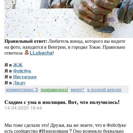
Правильный ответ:
Любитель винца, которого вы видите
на фото, находится в Венгрии, в городке Токае. Правильно
ответила
LLubacha
!
Я в
ЖЖ
Я в
Фейсбук
Я в
Инстаграм
Я в
Ли.ру
комментарии: 3
понравилось!
вверх^
к полной версии
Сходим с ума в изоляции. Вот, что получилось!
14-04-2020 18:44
Мы тоже сделали это! Друзья, вы же знаете, что в Фейсбуке
есть сообщество #Изоизоляция ? Оно возникло буквально