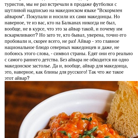
туристов, мы не раз встречали в продаже футболки с
шутливой надписью на македонском языке "Вскормлен
айваром". Покупали и носили их сами македонцы. Но
наверное, те из вас, кто на Балканах никогда не был,
вообще, не в курсе, что это за айвар такой, и почему им
вскармливают? Но зато те, кто бывал, уверена, точно его
пробовали и, скорее всего, не раз! Айвар - это главное
национальное блюдо северных македонцев и даже, не
побоюсь этого слова, - символ страны. Едят они его реально
с самого раннего детства. Без айвара не обходится ни одно
македонское застолье. Да и, вообще, айвар для македонца,
это, наверное, как блины для русского! Так что же такое
этот айвар?