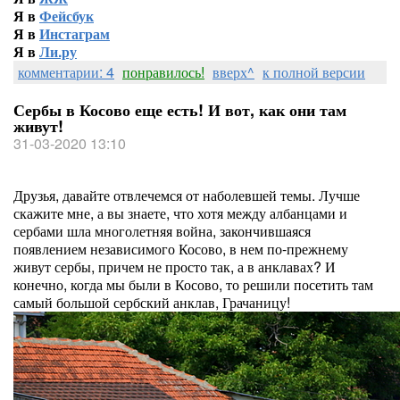
Я в
Фейсбук
Я в
Инстаграм
Я в
Ли.ру
комментарии: 4
понравилось!
вверх^
к полной версии
Сербы в Косово еще есть! И вот, как они там
живут!
31-03-2020 13:10
Друзья, давайте отвлечемся от наболевшей темы. Лучше
скажите мне, а вы знаете, что хотя между албанцами и
сербами шла многолетняя война, закончившаяся
появлением независимого Косово, в нем по-прежнему
живут сербы, причем не просто так, а в анклавах? И
конечно, когда мы были в Косово, то решили посетить там
самый большой сербский анклав, Грачаницу!