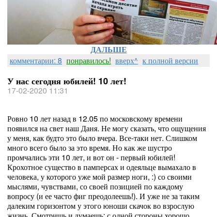
ДАЛЬШЕ
комментарии: 8
понравилось!
вверх^
к полной версии
У нас сегодня юбилей! 10 лет!
17-02-2020 11:31
Ровно 10 лет назад в 12.05 по московскому времени
появился на свет наш Даня. Не могу сказать, что ощущения
у меня, как будто это было вчера. Все-таки нет. Слишком
много всего было за это время. Но как же шустро
промчались эти 10 лет, и вот он - первый юбилей!
Крохотное существо в памперсах и одеяльце вымахало в
человека, у которого уже мой размер ноги, :) со своими
мыслями, чувствами, со своей позицией по каждому
вопросу (и ее часто фиг преодолеешь!). И уже не за таким
далеким горизонтом у этого юноши скачок во взрослую
жизнь. Смотришь и думаешь: с одной стороны хорошо,