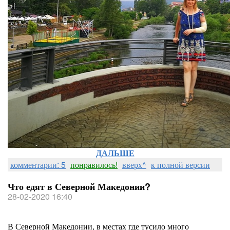
ДАЛЬШЕ
комментарии: 5
понравилось!
вверх^
к полной версии
Что едят в Северной Македонии?
28-02-2020 16:40
В Северной Македонии, в местах где тусило много