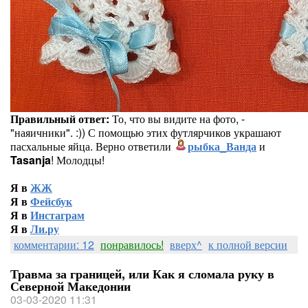
Правильный ответ:
То, что вы видите на фото, -
"наяичники". :)) С помощью этих футлярчиков украшают
пасхальные яйца. Верно ответили
рыбка_Ванда
и
Tasanja
! Молодцы!
Я в
ЖЖ
Я в
Фейсбук
Я в
Инстаграм
Я в
Ли.ру
комментарии: 12
понравилось!
вверх^
к полной версии
Травма за границей, или Как я сломала руку в
Северной Македонии
03-03-2020 11:31