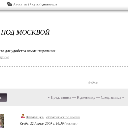
Авось
из (+ сутки) дневников
 ПОД МОСКВОЙ
то для удобства комментирования.
щение
« Пред. запись
—
К дневнику
—
След. запись »
ь
Annataliya
обратиться по имени
Среда, 22 Апреля 2009 г. 16:50 (
ссылка
)