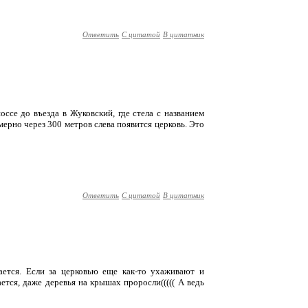
Ответить
С цитатой
В цитатник
оссе до въезда в Жуковский, где стела с названием
ерно через 300 метров слева появится церковь. Это
Ответить
С цитатой
В цитатник
ается. Если за церковью еще как-то ухаживают и
ется, даже деревья на крышах проросли((((( А ведь