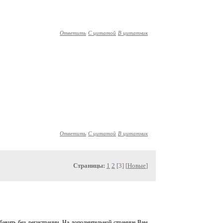
Ответить
С цитатой
В цитатник
Ответить
С цитатой
В цитатник
Страницы:
1
2
[3] [
Новые
]
авить без регистрации. На дополнительной странице Вам