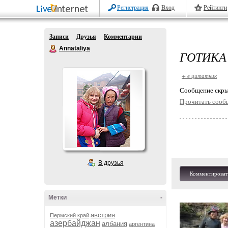
Регистрация
Вход
Рейтинги
Записи
Друзья
Комментарии
Annataliya
ГОТИКА
+ в цитатник
Cообщение скры
Прочитать сооб
В друзья
Комментироват
Метки
-
австрия
Пермский край
азербайджан
албания
аргентина