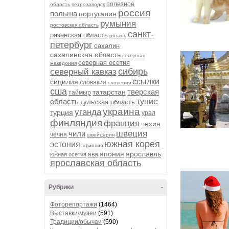
полезное
область
петрозаводск
россия
польша
португалия
румыния
ростовская область
санкт-
рязанская область
рязань
петербург
сахалин
сахалинская область
северная
северная осетия
македония
сибирь
северный кавказ
ссылки
сицилия
словакия
словения
сша
тверская
татарстан
таймыр
область
тунис
тульская область
украина
уганда
турция
урал
финляндия
франция
чехия
швеция
чили
чечня
швейцария
южная корея
эстония
эфиопия
япония
ярославль
ява
южная осетия
ярославская область
Рубрики
-
Фоторепортажи
(1464)
Выставки/музеи
(591)
Традиции/обычаи
(590)