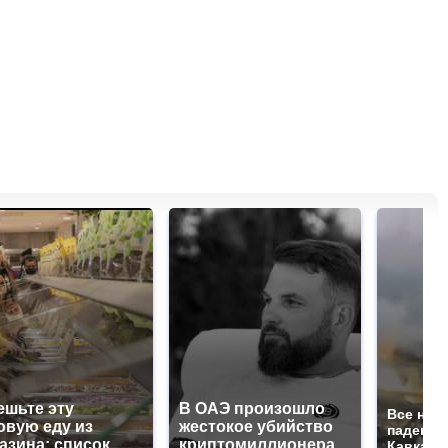
ешьте эту
В ОАЭ произошло
Все нов
овую еду из
жестокое убийство
падению
азина: список
криптомиллионера
Кавказе: