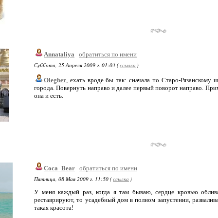
Annataliya
обратиться по имени
Суббота, 25 Апреля 2009 г. 01:03 (
ссылка
)
Olegber
, ехать вроде бы так: сначала по Старо-Рязанскому ш
города. Повернуть направо и далее первый поворот направо. Прим
она и есть.
Coca_Bear
обратиться по имени
Пятница, 08 Мая 2009 г. 11:50 (
ссылка
)
У меня каждый раз, когда я там бываю, сердце кровью облив
реставрируют, то усадебный дом в полном запустении, развалива
такая красота!