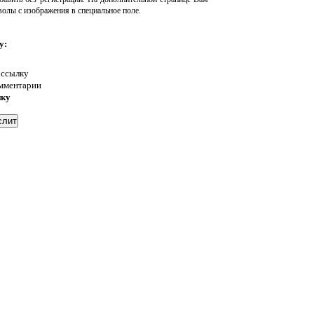
волы с изображения в специальное поле.
у:
 ссылку
омментарии
нку