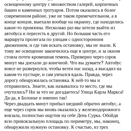
освещенному центру с множеством галерей, кирпичных
башен и каменных тротуаров. Потом оказались в более
современном районе, уже не таком примечательном, а в
конце концов, выехали вообще на окраину, где находились
какие-то промзоны. Несколько раз мы хотели выйти из
автобуса и пересесть в другой. Но большая часть его
маршрута пролегала по улицам с односторонним
движением, и где там искать остановку, мы не знали. К
тому же освещение закончилось еще в центре, и за окном
стояла почти кромешная темень. Примерно через сорок
минут мы доехали до конечной. Что вы думаете? Автобус
вовсе не развернулся, чтобы везти нас назад, а высадил на
каком-то пустыре, и сам умчался вдаль. Правда, через
дорогу обнаружилась остановка. К ней-то мы и
отправились. Знаете, как называлось то место, где мы
очутились? Ни за что не догадаетесь! Улица Карла Маркса!
Да-да, в Болонье и именно так!
Через двадцать минут прибыл шедший обратно автобус, а
еще через сорок мы вновь оказались у железнодорожного
вокзала, полностью ощутив на себе День Сурка. Обойдя
всю привокзальную площадь по периметру, мы, наконец,
обнаружили нужную остановку. К счастью, из трех