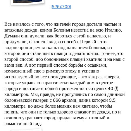
[525x700]
Все началось с того, что жителей города достали частые и
затяжные дожди, коими Болонья известна на всю Италию.
Думали они думали, как бороться с этой напастью, и
придумали, наконец, аж два способа. Первый - это
водонепроницаемая ткань под названием болонья, из
которой они стали шить плащи и делать зонты. Точнее, это
второй способ, ибо болониевых плащей хватило и на наш с
вами век. А вот первый способ борьбы с осадками,
измысленный еще в римскую эпоху и успешно
используемый во все последующие, - это как раз галереи,
которые украшают практически каждый дом в центре
города и достигают общей протяженностью целых 40 (!)
километров. Мы, правда, не прогулялись по самой длинной
болоньевской галереи с 666 арками, длина которой 3,5
километра, но даже более мелких нам хватило, чтобы
понять, что они не только здорово спасают от дождя, но и
отлично украшают город, придавая ему античный и
романтичный вид.