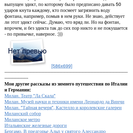
выпущен эдикт, по которому было предписано давать 50
ударов кнута каждому, кто посмеет загрязнить воду
фонтана, например, помыв в нем руки. Не знаю, действует
ли этот эдикт сейчас. Думаю, что вряд ли. Но на фонтан,
впрочем, и без эдикта так до сих пор никто и не покушается
- по привычке, наверное. :)))
[586x699]
-----------------------------------------------------------------------------------
----------------
Мои другие рассказы из зимнего путешествия по Италии
и Германии:
Милан. Театр "Ла Скала"
Милан. Музей науки и техники имени Леонардо да Винчи
Милан. "Тайная вечеря", Кастелло и королевские галереи
Миланский собор
Миланское метро
Итальянские железные дороги
Бергамо. В предгорье Альп у святого Алессандро