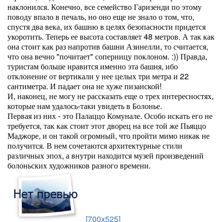
наклонился. Конечно, все семейство Гаризенди по этому
поводу впало в печаль, но оно еще не знало о том, что,
спустя два века, их башню в целях безопасности придется
укоротить. Теперь ее высота составляет 48 метров. А так как
она стоит как раз напротив башни Азинелли, то считается,
что она вечно "почитает" соперницу поклоном. :)) Правда,
туристам больше нравится именно эта башня, ибо
отклонение от вертикали у нее целых три метра и 22
сантиметра. И падает она не хуже пизанской!
И, наконец, не могу не рассказать еще о трех интересностях,
которые нам удалось-таки увидеть в Болонье.
Первая из них - это Палаццо Комунале. Особо искать его не
требуется, так как стоит этот дворец на все той же Пьяццо
Маджоре, и он такой огромный, что пройти мимо никак не
получится. В нем сочетаются архитектурные стили
различных эпох, а внутри находится музей произведений
болоньских художников разного времени.
[700x525]