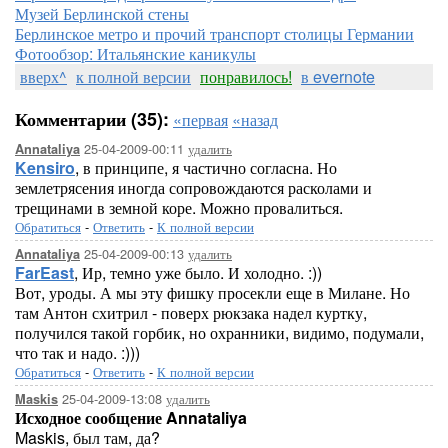
Музей Берлинской стены
Берлинское метро и прочий транспорт столицы Германии
Фотообзор: Итальянские каникулы
вверх^
к полной версии
понравилось!
в evernote
Комментарии (35):
«первая
«назад
25-04-2009-00:11
удалить
Annataliya
Kensiro
, в принципе, я частично согласна. Но
землетрясения иногда сопровождаются расколами и
трещинами в земной коре. Можно провалиться.
Обратиться
-
Ответить
-
К полной версии
25-04-2009-00:13
удалить
Annataliya
FarEast
, Ир, темно уже было. И холодно. :))
Вот, уроды. А мы эту фишку просекли еще в Милане. Но
там Антон схитрил - поверх рюкзака надел куртку,
получился такой горбик, но охранники, видимо, подумали,
что так и надо. :)))
Обратиться
-
Ответить
-
К полной версии
25-04-2009-13:08
удалить
Maskis
Исходное сообщение Annataliya
Maskis, был там, да?