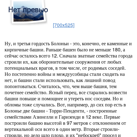
[700x525]
Ну, и третья гордость Болоньи - это, конечно, ее каменные и
кирпичные башни. Раньше башен было не меньше 180, а
сейчас осталось всего 12. Сначала знатные семейства города
строили их, как оборонительные сооружения от любых
потенциальных врагов, в том числе, от родимых соседей.
Но постепенно войны и междуусобицы стали сходить на
нет, и башни стали использовать, как лишний повод
попонтоваться. Считалось, что, чем выше башня, тем
почетнее семейство. Ясный перец, все старались возвести
башни повыше и помощнее и утереть нос соседям. Но и
обломы тоже случались. Вот, например, до сих пор есть в
Болонье две башни - Торри-Пенденти, - построенные
семействами Азинелли и Гаризенди в 12 веке. Первые
построили башню высотой в 97 метров с отклонением от
вертикальной оси всего в один метр. Вторые строили-
строили, но дело шло плохо, и их "небоскреб" просел и