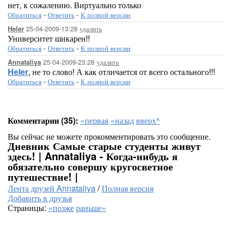
нет, к сожалению. Виртуально только
Обратиться
-
Ответить
-
К полной версии
25-04-2009-13:28
удалить
Heler
Университет шикарен!!
Обратиться
-
Ответить
-
К полной версии
25-04-2009-23:28
удалить
Annataliya
Heler
, не то слово! А как отличается от всего остального!!!
Обратиться
-
Ответить
-
К полной версии
Комментарии (35):
«первая
«назад
вверх^
Вы сейчас не можете прокомментировать это сообщение.
Дневник Самые старые студенты живут
здесь! | Annataliya - Когда-нибудь я
обязательно совершу кругосветное
путешествие! |
Лента друзей Annataliya
/
Полная версия
Добавить в друзья
Страницы:
«позже
раньше»