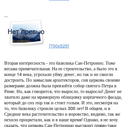
...
[700x525]
Вторая интересность - это базилика Сан-Петронио. Тоже
весьма примечательная. На ее строительство, а было это в
конце 14 века, угрохали уйму денег, но так и не смогли
достроить. По замыслам архитекторов, сия церковь своими
размерами должна была превзойти собор святого Петра в
Риме. Но, как говорится, что выросло, то выросло! Денег не
хватило даже на мраморную облицовку кирпичного фасада,
который до сих пор так и стоит голым. И это, несмотря на
то, что базилику строили целых 300 лет! В общем, и в
Средние века расточительство и воровство, видимо, так же
нехило процветали, как и в наше время! Однако, я не хочу
сказать, что церковь Сан-Петронию выглядит прямо-таки