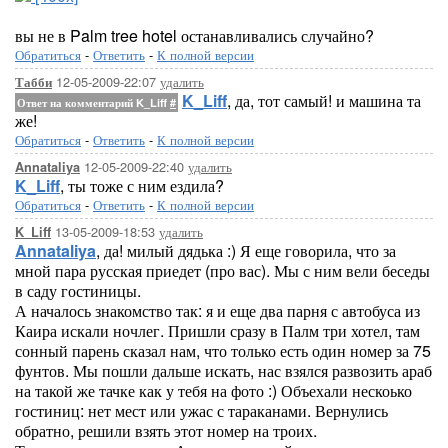
вы не в Palm tree hotel останавливались случайно?
Обратиться
-
Ответить
-
К полной версии
12-05-2009-22:07
удалить
Табби
K_Liff
, да, тот самый! и машина та
Ответ на комментарий K_Liff
#
же!
Обратиться
-
Ответить
-
К полной версии
12-05-2009-22:40
удалить
Annataliya
K_Liff
, ты тоже с ним ездила?
Обратиться
-
Ответить
-
К полной версии
13-05-2009-18:53
удалить
K_Liff
Annataliya
, да! милый дядька :) Я еще говорила, что за
мной пара русская приедет (про вас). Мы с ним вели беседы
в саду гостиницы.
А началось знакомство так: я и еще два парня с автобуса из
Каира искали ночлег. Пришли сразу в Палм три хотел, там
сонный парень сказал нам, что только есть один номер за 75
фунтов. Мы пошли дальше искать, нас взялся развозить араб
на такой же тачке как у тебя на фото :) Объехали нескоько
гостиниц: нет мест или ужас с тараканами. Вернулись
обратно, решили взять этот номер на троих.