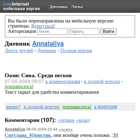
Live
Internet
Дневники
Личка
мобильная версия
Вы были перенаправлены на мобильную версию
страницы.
Вернуться!
Авторизация
Дневник
Annataliya
Лента друзей
-
Дневник
-
Полная версия
Оазис Сива. Среди песков
07-05-2009 09:07
к комментариям
-
к полной версии
-
понравилось!
Текст скрыт для удобства комментирования
вверх^
к полной версии
понравилось!
в evernote
Комментарии (107):
«первая
«назад
08-05-2009-23:44
удалить
Annataliya
Светлана_Юристик
, они вообще очень похожи. :)))