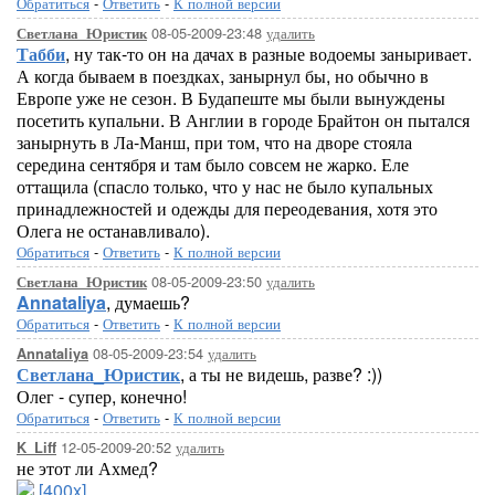
Обратиться
-
Ответить
-
К полной версии
08-05-2009-23:48
удалить
Светлана_Юристик
Табби
, ну так-то он на дачах в разные водоемы заныривает.
А когда бываем в поездках, занырнул бы, но обычно в
Европе уже не сезон. В Будапеште мы были вынуждены
посетить купальни. В Англии в городе Брайтон он пытался
занырнуть в Ла-Манш, при том, что на дворе стояла
середина сентября и там было совсем не жарко. Еле
оттащила (спасло только, что у нас не было купальных
принадлежностей и одежды для переодевания, хотя это
Олега не останавливало).
Обратиться
-
Ответить
-
К полной версии
08-05-2009-23:50
удалить
Светлана_Юристик
Annataliya
, думаешь?
Обратиться
-
Ответить
-
К полной версии
08-05-2009-23:54
удалить
Annataliya
Светлана_Юристик
, а ты не видешь, разве? :))
Олег - супер, конечно!
Обратиться
-
Ответить
-
К полной версии
12-05-2009-20:52
удалить
K_Liff
не этот ли Ахмед?
[400x]