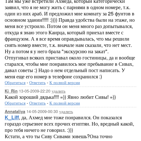
Там мы уже встретили Ахмеда, который категорически
заявил, что я не могу жить с парнями в одном номере, т.к.
один из них араб. И предложил мне комнату за 25 фунтов в
основном здании!!!!! :)))) Правда удобства были на этаже, но
меня все устроило. Потом он меня много раз допытывался,
откуда я знаю этого Каирца, который приехал вместе с
французом. А я все время оправдывалась, что мы решили
снять номер вместе, т.к. вначале нам сказали, что нет мест.
Ну а потом я у него брала "экскурсию на закат".
Отпугивал всяких приставал около гостиницы, да и вообще
старался, чтобы мне понравилось мое пребывание в Сивах,
давал советы :) Надо о нем отдельный пост написать. У
меня еще его номер в телефоне сохранился :)
Обратиться
-
Ответить
-
К полной версии
13-05-2009-22:20
удалить
Ki_Rin
Какой хороший дядька!!!! =)) Явно любит Сивы! =))
Обратиться
-
Ответить
-
К полной версии
14-05-2009-00:30
удалить
Annataliya
K_Liff
, да, Ахмед мне тоже понравился. Он показался
гораздо серьезнее всех прочих египтян. Но, вредный какой,
про тебя ничего не говорил. :)))
Кстати, а что ты Сиву Сивами зовешь?Она точно