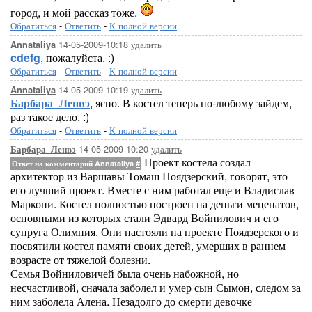
город, и мой рассказ тоже.
Обратиться
-
Ответить
-
К полной версии
14-05-2009-10:18
удалить
Annataliya
cdefg
, пожалуйста. :)
Обратиться
-
Ответить
-
К полной версии
14-05-2009-10:19
удалить
Annataliya
Барбара_Ленвэ
, ясно. В костел теперь по-любому зайдем,
раз такое дело. :)
Обратиться
-
Ответить
-
К полной версии
14-05-2009-10:20
удалить
Барбара_Ленвэ
Проект костела создал
Ответ на комментарий Annataliya
#
архитектор из Варшавы Томаш Поядзерский, говорят, это
его лучший проект. Вместе с ним работал еще и Владислав
Маркони. Костел полностью построен на деньги меценатов,
основными из которых стали Эдвард Войнилович и его
супруга Олимпия. Они настояли на проекте Поядзерского и
посвятили костел памяти своих детей, умерших в раннем
возрасте от тяжелой болезни.
Семья Войниловичей была очень набожной, но
несчастливой, сначала заболел и умер сын Сымон, следом за
ним заболела Алена. Незадолго до смерти девочке