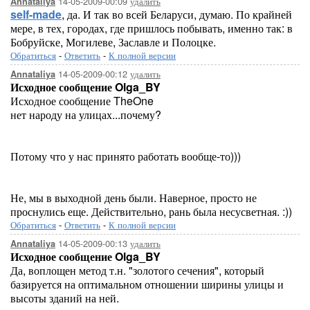
14-05-2009-00:09
удалить
Annataliya
self-made
, да. И так во всей Беларуси, думаю. По крайней
мере, в тех, городах, где пришлось побывать, именно так: в
Бобруйске, Могилеве, Заславле и Полоцке.
Обратиться
-
Ответить
-
К полной версии
14-05-2009-00:12
удалить
Annataliya
Исходное сообщение Olga_BY
Исходное сообщение TheOne
нет народу на улицах...почему?
Потому что у нас принято работать вообще-то)))
Не, мы в выходной день были. Наверное, просто не
проснулись еще. Действительно, рань была несусветная. :))
Обратиться
-
Ответить
-
К полной версии
14-05-2009-00:13
удалить
Annataliya
Исходное сообщение Olga_BY
Да, воплощен метод т.н. "золотого сечения", который
базируется на оптимальном отношении ширины улицы и
высоты зданий на ней.