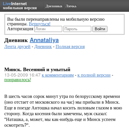
Live
Internet
Дневники
Личка
мобильная версия
Вы были перенаправлены на мобильную версию
страницы.
Вернуться!
Авторизация
Дневник
Annataliya
Лента друзей
-
Дневник
-
Полная версия
Минск. Весенний и умытый
13-05-2009 16:47
к комментариям
-
к полной версии
-
понравилось!
В шесть часов сорок минут утра по белорусскому времени
(оно отстает от московского на час) мы прибыли в Минск.
Еще в поезде Антошка начал косить лиловым глазом в мою
сторону. Когда косения были замечены, муж сказал:
"Наташка, а, может, мы как-нибудь еще и Минск успеем
осмотреть?".