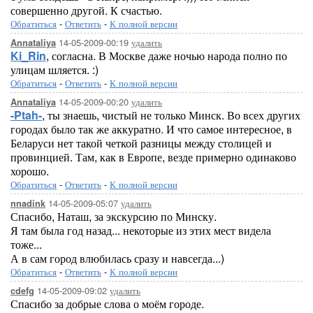
совершенно другой. К счастью.
Обратиться
-
Ответить
-
К полной версии
14-05-2009-00:19
удалить
Annataliya
Ki_Rin
, согласна. В Москве даже ночью народа полно по
улицам шляется. :)
Обратиться
-
Ответить
-
К полной версии
14-05-2009-00:20
удалить
Annataliya
-Ptah-
, ты знаешь, чистый не только Минск. Во всех других
городах было так же аккуратно. И что самое интересное, в
Беларуси нет такой четкой разницы между столицей и
провинцией. Там, как в Европе, везде примерно одинаково
хорошо.
Обратиться
-
Ответить
-
К полной версии
14-05-2009-05:07
удалить
nnadink
Спасибо, Наташ, за экскурсию по Минску.
Я там была год назад... некоторые из этих мест видела
тоже...
А в сам город влюбилась сразу и навсегда...)
Обратиться
-
Ответить
-
К полной версии
14-05-2009-09:02
удалить
cdefg
Спасибо за добрые слова о моём городе.