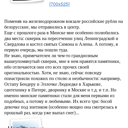
[700x525]
Поменяв на железнодорожном вокзале российские рубли на
белорусские, мы отправились в центр.
Еще с прошлого раза в Минске мне особенно полюбились
два места: скверик на пересечении улиц Ленинградской и
Свердлова и костел святых Симона и Алены. А потому, в
первую очередь, мы пошли туда.
Не знаю, примечателен ли чем-то грандиозным
вышеупомянутый скверик, мне в нем нравятся памятники,
ибо отличаются они ото всех прочих своей
оригинальностью. Хотя, не знаю, сейчас повсюду
понастроили похожих по стилю и необычности: например,
Остапу Бендеру и Эллочке Людоедке в Харькове,
сантехнику в Питере, дворнику в Москве и т.д. и т.п. Но
именно минские памятники стали для меня первыми из
подобных, а потому и любимыми. Их всего три: босой
девочке под зонтиком (особенно мощно она смотрелась в
прошлый раз, когда уже выпал снег)...