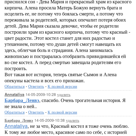
приснился сон - Дева Мария и прекрасный храм из красного
кирпича. Алена просила Матерь Божую вернуть брата и
исцелить ее, не потому что боялась смерти, а потому что
переживала за родителей, которых опечалит потеря обоих
детей. Дева Мария сказала девочке, чтобы ее родители
построили храм из красного кирпича, потому что красный -
цвет радости. Этот костел станет для них радостью и
утешением, потому что души детей смогут навещать их
здесь, облегчая боль и страдания. Алена занималась
живописью и постраралась отобразить привидившейся ей
во сне костел. А перед смертью завещала родителям его
построить.
Вот такая вот история, теперь святые Сымон и Алена
опекуны кастела и всех его прихожан.
Обратиться
-
Ответить
-
К полной версии
14-05-2009-10:28
удалить
Annataliya
Барбара_Ленвэ
, спасибо. Очень трогательная история. Я
не знала о ней..
Обратиться
-
Ответить
-
К полной версии
14-05-2009-10:38
удалить
Барбара_Ленвэ
Annataliya
, не за что, Красный костел я тоже очень люблю.
К тому же любое место, красивое само по себе, с историей