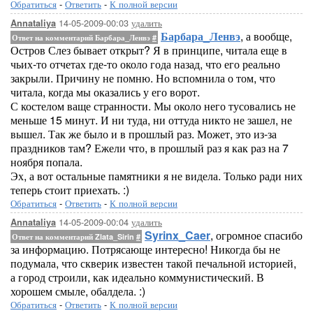
Обратиться
-
Ответить
-
К полной версии
14-05-2009-00:03
удалить
Annataliya
Барбара_Ленвэ
, а вообще,
Ответ на комментарий Барбара_Ленвэ
#
Остров Слез бывает открыт? Я в принципе, читала еще в
чьих-то отчетах где-то около года назад, что его реально
закрыли. Причину не помню. Но вспомнила о том, что
читала, когда мы оказались у его ворот.
С костелом ваще странности. Мы около него тусовались не
меньше 15 минут. И ни туда, ни оттуда никто не зашел, не
вышел. Так же было и в прошлый раз. Может, это из-за
праздников там? Ежели что, в прошлый раз я как раз на 7
ноября попала.
Эх, а вот остальные памятники я не видела. Только ради них
теперь стоит приехать. :)
Обратиться
-
Ответить
-
К полной версии
14-05-2009-00:04
удалить
Annataliya
Syrinx_Caer
, огромное спасибо
Ответ на комментарий Zlata_Sirin
#
за информацию. Потрясающе интересно! Никогда бы не
подумала, что скверик известен такой печальной историей,
а город строили, как идеально коммунистический. В
хорошем смыле, обалдела. :)
Обратиться
-
Ответить
-
К полной версии