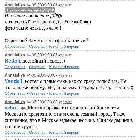
14-05-2009-00:05
удалить
Annataliya
Ответ на комментарий jglijgi
#
Исходное сообщение jglijgi
интересный зонтик, надо себе такой же)
фото такие четкие, клево!!
Сурьезно? Заметно, что фотик новый?
Обратиться
-
Ответить
-
К полной версии
14-05-2009-00:06
удалить
Annataliya
Redgii
, достойный город. :)
Обратиться
-
Ответить
-
К полной версии
14-05-2009-00:07
удалить
Annataliya
Venda1
, костел я прямо-таки как-то сразу полюбила. Не
знаю, даже почему. Но, по-моему, его архитектор - гений. :)
Обратиться
-
Ответить
-
К полной версии
14-05-2009-00:08
удалить
Annataliya
azhur
, да, Минск поражает свими чистотой и светом.
Москва по сравнению с ним очень темный город. Такое
ощущение, что в Москве задыхаешься, а в Минске дышишь
полной грудью.
Обратиться
-
Ответить
-
К полной версии