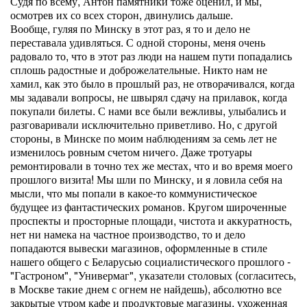
Судя по всему, Антон памятники тоже оценил, и мы,
осмотрев их со всех сторон, двинулись дальше.
Вообще, гуляя по Минску в этот раз, я то и дело не
переставала удивляться. С одной стороны, меня очень
радовало то, что в этот раз люди на нашем пути попадались
сплошь радостные и доброжелательные. Никто нам не
хамил, как это было в прошлый раз, не отворачивался, когда
мы задавали вопросы, не швырял сдачу на прилавок, когда
покупали билеты. С нами все были вежливы, улыбались и
разговаривали исключительно приветливо. Но, с другой
стороны, в Минске по моим наблюдениям за семь лет не
изменилось ровным счетом ничего. Даже тротуары
ремонтировали в точно тех же местах, что и во время моего
прошлого визита! Мы шли по Минску, и я ловила себя на
мысли, что мы попали в какое-то коммунистическое
будущее из фантастических романов. Кругом широченные
проспекты и просторные площади, чистота и аккуратность,
нет ни намека на частное производство, то и дело
попадаются вывески магазинов, оформленные в стиле
нашего общего с Беларусью социалистического прошлого -
"Гастроном", "Универмаг", указатели столовых (согласитесь,
в Москве такие днем с огнем не найдешь), абсолютно все
закрытые утром кафе и продуктовые магазины, ухоженная