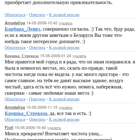
приобретает дополнительную привлекательность.
Lor
Обратиться
-
Ответить
-
К полной версии
14-05-2009-10:42
удалить
Annataliya
Барбара_Ленвэ
, совершенно согласна. :) Так что, буду рада,
если к моим другим заметкам о Беларуси Вы тоже что-
нибудь такое интересное допишете. :)
Обратиться
-
Ответить
-
К полной версии
15-05-2009-01:24
удалить
Крошка_Стрекоза
Мне нравится мой город и я рада, что он ивам понравился. я
была в немногих местах, но, скзать по-правде, такой
чистоты нигде пока не видела. у нас много простора - это
самое главное. на тебя не давят высокие здание, воздух
чистый, здесь есть всё что нужно. немига, набережная,
скверики - самые любимые наши места :)
Обратиться
-
Ответить
-
К полной версии
15-05-2009-11:15
удалить
Annataliya
Крошка_Стрекоза
, да, все так и есть. :)
Обратиться
-
Ответить
-
К полной версии
15-05-2009-15:40
удалить
Fjoll
Минск прекрасен! Впечатляет чистота улиц...
Особенно приглянулся костёл, он просто чудесен)