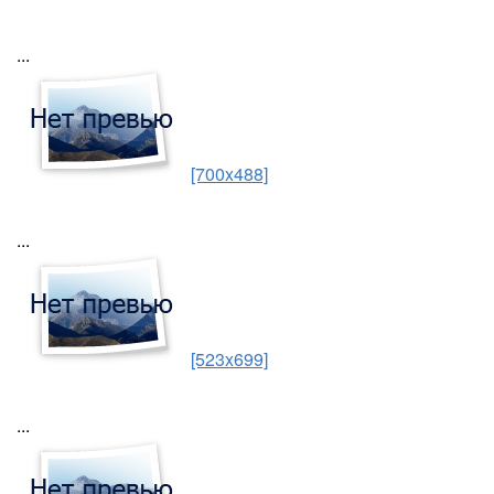
...
[700x488]
...
[523x699]
...