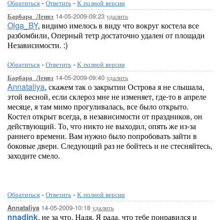
Обратиться
-
Ответить
-
К полной версии
14-05-2009-09:23
удалить
Барбара_Ленвэ
Olga_BY
, видимо имелось в виду что вокруг костела все
разбомбили, Оперный тетр достаточно удален от площади
Независимости. :)
Lor
Обратиться
-
Ответить
-
К полной версии
14-05-2009-09:40
удалить
Барбара_Ленвэ
Annataliya
, скажем так о закрытии Острова я не слышала,
этой весной, если склероз мне не изменяет, где-то в апреле
месяце, я там мимо прогуливалась, все было открыто.
Костел открыт всегда, в независимости от праздников, он
действующий. То, что никто не выходил, опять же из-за
раннего времени. Вам нужно было попробовать зайти в
боковые двери. Следующий раз не бойтесь и не стесняйтесь,
заходите смело.
Lor
Обратиться
-
Ответить
-
К полной версии
14-05-2009-10:18
удалить
Annataliya
nnadink
, не за что, Надя. Я рада, что тебе понравился и