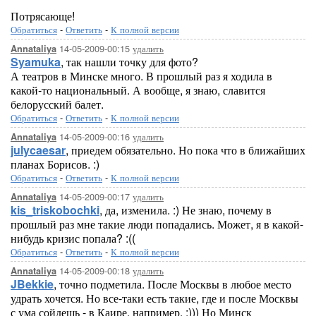
Потрясающе!
Обратиться
-
Ответить
-
К полной версии
14-05-2009-00:15
удалить
Annataliya
Syamuka
, так нашли точку для фото?
А театров в Минске много. В прошлый раз я ходила в
какой-то национальный. А вообще, я знаю, славится
белорусский балет.
Обратиться
-
Ответить
-
К полной версии
14-05-2009-00:16
удалить
Annataliya
julycaesar
, приедем обязательно. Но пока что в ближайших
планах Борисов. :)
Обратиться
-
Ответить
-
К полной версии
14-05-2009-00:17
удалить
Annataliya
kis_triskobochki
, да, изменила. :) Не знаю, почему в
прошлый раз мне такие люди попадались. Может, я в какой-
нибудь кризис попала? :((
Обратиться
-
Ответить
-
К полной версии
14-05-2009-00:18
удалить
Annataliya
JBekkie
, точно подметила. После Москвы в любое место
удрать хочется. Но все-таки есть такие, где и после Москвы
с ума сойдешь - в Каире, например. :))) Но Минск