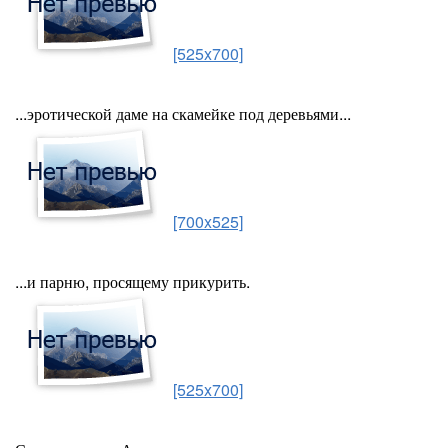
[525x700]
...эротической даме на скамейке под деревьями...
[700x525]
...и парню, просящему прикурить.
[525x700]