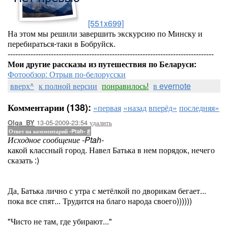
[551x699]
На этом мы решили завершить экскурсию по Минску и
перебираться-таки в Бобруйск.
---------------------------------------------------------------------------------
Мои другие рассказы из путешествия по Беларуси:
Фотообзор: Отрыв по-белорусски
вверх^
к полной версии
понравилось!
в evernote
Комментарии (138):
«первая
«назад
вперёд»
последняя»
13-05-2009-23:54
удалить
Olga_BY
Ответ на комментарий -Ptah-
#
Исходное сообщение -Ptah-
какой классный город. Навел Батька в нем порядок, нечего
сказать :)
Да, Батька лично с утра с метёлкой по дворикам бегает...
пока все спят... Трудится на благо народа своего))))))
"Чисто не там, где убирают..."