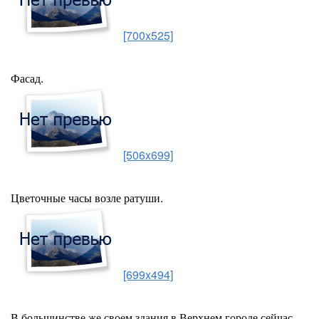
[700x525]
Фасад.
[506x699]
Цветочные часы возле ратуши.
[699x494]
В большинстве же своем здания в Верхнем городе сейчас