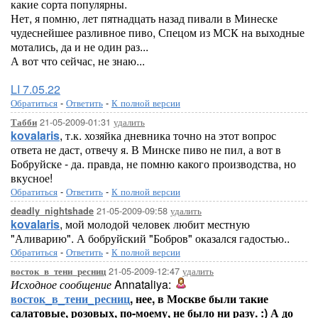
какие сорта популярны.
Нет, я помню, лет пятнадцать назад пивали в Минеске
чудеснейшее разливное пиво, Спецом из МСК на выходные
мотались, да и не один раз...
А вот что сейчас, не знаю...
LI 7.05.22
Обратиться
-
Ответить
-
К полной версии
21-05-2009-01:31
удалить
Табби
kovalaris
, т.к. хозяйка дневника точно на этот вопрос
ответа не даст, отвечу я. В Минске пиво не пил, а вот в
Бобруйске - да. правда, не помню какого производства, но
вкусное!
Обратиться
-
Ответить
-
К полной версии
21-05-2009-09:58
удалить
deadly_nightshade
kovalaris
, мой молодой человек любит местную
"Аливарию". А бобруйский "Бобров" оказался гадостью..
Обратиться
-
Ответить
-
К полной версии
21-05-2009-12:47
удалить
восток_в_тени_ресниц
Исходное сообщение
Annataliya:
восток_в_тени_ресниц
, нее, в Москве были такие
салатовые, розовых, по-моему, не было ни разу. :) А до