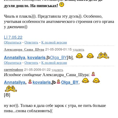
дуэли дошло. На пиписьках!
Чиаль и плакль))). Представила эту дуэль)). Особенно,
учитывая особенности анатомического строения сего органа
у дженьчин))
LI 7.05.22
Обратиться
-
Ответить
-
К полной версии
21-05-2009-01:15
удалить
Александра_Саша_Шура
Annataliya
,
kovalaris
,[b
Olga_BY
[/b],
Обратиться
-
Ответить
-
К полной версии
21-05-2009-01:22
удалить
carminaboo
Исходное сообщение
Александра_Саша_Шура:
Annataliya
,
kovalaris
,[b
Olga_BY
,
[/B]
ну вот)). Только я дала себе зарок с утра, не пить больше
пива...снова соблазняють((