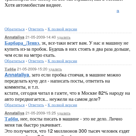
Хотя автомобистам виднее.
Lo
Обратиться
-
Ответить
-
К полной версии
21-05-2009-14:40
удалить
Annataliya
Барбара_Ленвэ
, эх, все-таки везет вам. У нас и машину не
купить из-за пробок. Будешь в них стоять в два раза дольше,
чем если на метро ехать.
Обратиться
-
Ответить
-
К полной версии
21-05-2009-15:20
удалить
Табби
Annataliya
, зато если пробка стоячая, в машине можно
переделать кучу дел - написать посты, ответить на
комменты, и т.п.
кстати, сегодня читал в газете, что в Москве 82% народу на
авто передвигается... неужели на самом деле?
Обратиться
-
Ответить
-
К полной версии
21-05-2009-15:25
удалить
Annataliya
Табби
, нее, посты писать в машине - это не дело. Лично
меня так быстро укачивает.
Это получается, что 12 миллионов 300 тысяч человек ездят