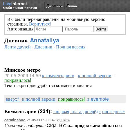
Live
Internet
Дневники
Личка
мобильная версия
Вы были перенаправлены на мобильную версию
страницы.
Вернуться!
Авторизация
Дневник
Annataliya
Лента друзей
-
Дневник
-
Полная версия
Минское метро
20-05-2009 14:59
к комментариям
-
к полной версии
-
понравилось!
Текст скрыт для удобства комментирования
вверх^
к полной версии
понравилось!
в evernote
Комментарии (234):
«первая
«назад
вперёд»
последняя»
21-05-2009-00:47
удалить
carminaboo
Исходное сообщение
Olga_BY:
и... продолжаем общаться