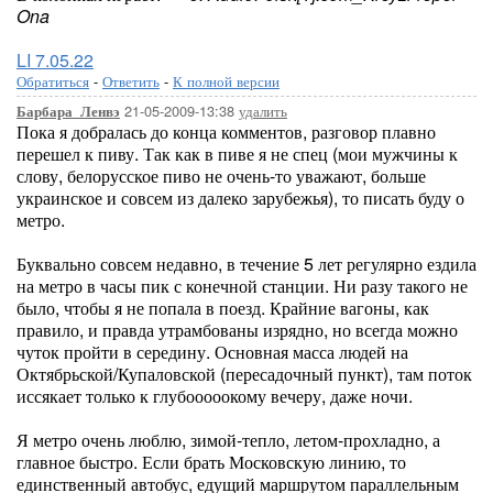
Ona
LI 7.05.22
Обратиться
-
Ответить
-
К полной версии
21-05-2009-13:38
удалить
Барбара_Ленвэ
Пока я добралась до конца комментов, разговор плавно
перешел к пиву. Так как в пиве я не спец (мои мужчины к
слову, белорусское пиво не очень-то уважают, больше
украинское и совсем из далеко зарубежья), то писать буду о
метро.
Буквально совсем недавно, в течение 5 лет регулярно ездила
на метро в часы пик с конечной станции. Ни разу такого не
было, чтобы я не попала в поезд. Крайние вагоны, как
правило, и правда утрамбованы изрядно, но всегда можно
чуток пройти в середину. Основная масса людей на
Октябрьской/Купаловской (пересадочный пункт), там поток
иссякает только к глубооооокому вечеру, даже ночи.
Я метро очень люблю, зимой-тепло, летом-прохладно, а
главное быстро. Если брать Московскую линию, то
единственный автобус, едущий маршрутом параллельным