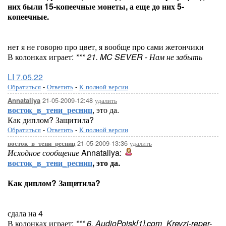
них были 15-копеечные монеты, а еще до них 5-
копеечные.
нет я не говорю про цвет, я вообще про сами жетончики
В колонках играет:
*** 21. MC SEVER - Нам не забыть
LI 7.05.22
Обратиться
-
Ответить
-
К полной версии
21-05-2009-12:48
удалить
Annataliya
восток_в_тени_ресниц
, это да.
Как диплом? Защитила?
Обратиться
-
Ответить
-
К полной версии
21-05-2009-13:36
удалить
восток_в_тени_ресниц
Исходное сообщение
Annataliya:
восток_в_тени_ресниц
, это да.
Как диплом? Защитила?
сдала на 4
В колонках играет:
*** 6. AudioPoisk[1].com_Kreyzi-reper-