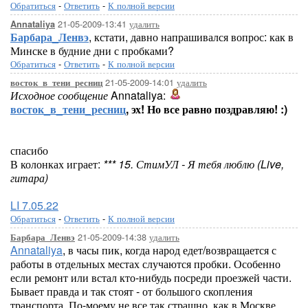
Обратиться
-
Ответить
-
К полной версии
21-05-2009-13:41
удалить
Annataliya
Барбара_Ленвэ
, кстати, давно напрашивался вопрос: как в
Минске в будние дни с пробками?
Обратиться
-
Ответить
-
К полной версии
21-05-2009-14:01
удалить
восток_в_тени_ресниц
Исходное сообщение
Annataliya:
восток_в_тени_ресниц
, эх! Но все равно поздравляю! :)
спасибо
В колонках играет:
*** 15. СтимУЛ - Я тебя люблю (Live,
гитара)
LI 7.05.22
Обратиться
-
Ответить
-
К полной версии
21-05-2009-14:38
удалить
Барбара_Ленвэ
Annataliya
, в часы пик, когда народ едет/возвращается с
работы в отдельных местах случаются пробки. Особенно
если ремонт или встал кто-нибудь посреди проезжей части.
Бывает правда и так стоят - от большого скопления
транспорта. По-моему не все так страшно, как в Москве.