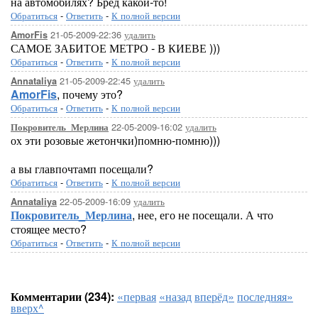
на автомобилях? Бред какой-то!
Обратиться
-
Ответить
-
К полной версии
21-05-2009-22:36
удалить
AmorFis
САМОЕ ЗАБИТОЕ МЕТРО - В КИЕВЕ )))
Обратиться
-
Ответить
-
К полной версии
21-05-2009-22:45
удалить
Annataliya
AmorFis
, почему это?
Обратиться
-
Ответить
-
К полной версии
22-05-2009-16:02
удалить
Покровитель_Мерлина
ох эти розовые жетончки)помню-помню)))
а вы главпочтамп посещали?
Обратиться
-
Ответить
-
К полной версии
22-05-2009-16:09
удалить
Annataliya
Покровитель_Мерлина
, нее, его не посещали. А что
стоящее место?
Обратиться
-
Ответить
-
К полной версии
Комментарии (234):
«первая
«назад
вперёд»
последняя»
вверх^