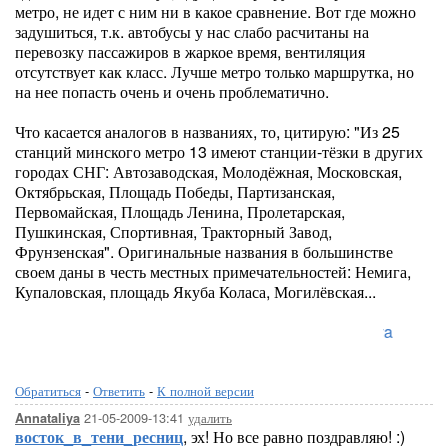
метро, не идет с ним ни в какое сравнение. Вот где можно
задушиться, т.к. автобусы у нас слабо расчитаны на
перевозку пассажиров в жаркое время, вентиляция
отсутствует как класс. Лучше метро только маршрутка, но
на нее попасть очень и очень проблематично.
Что касается аналогов в названиях, то, цитирую: "Из 25
станций минского метро 13 имеют станции-тёзки в других
городах СНГ: Автозаводская, Молодёжная, Московская,
Октябрьская, Площадь Победы, Партизанская,
Первомайская, Площадь Ленина, Пролетарская,
Пушкинская, Спортивная, Тракторный Завод,
Фрунзенская". Оригинальные названия в большинстве
своем даны в честь местных примечательностей: Немига,
Купаловская, площадь Якуба Коласа, Могилёвская...
Lo
Обратиться
-
Ответить
-
К полной версии
21-05-2009-13:41
удалить
Annataliya
восток_в_тени_ресниц
, эх! Но все равно поздравляю! :)