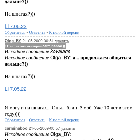
дальше?))
На шпагах?)))
LI 7.05.22
Обратиться
-
Ответить
-
К полной версии
21-05-2009-00:51
удалить
Olga_BY
Ответ на комментарий carminaboo
#
Исходное сообщение kovalaris
Исходное сообщение
Olga_BY:
и... продолжаем общаться
дальше?))
На шпагах?)))
LI 7.05.22
Я могу и на шпагах... Опыт, блин, ё-моё. Уже 10 лет в этом
году))))
Обратиться
-
Ответить
-
К полной версии
21-05-2009-00:57
удалить
carminaboo
Исходное сообщение
Olga_BY: