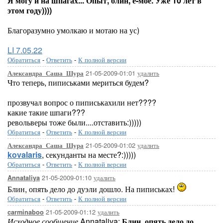
Я могу и на шпагах... Опыт, блин, ё-моё. Уже 10 лет в
этом году))))
Благоразумно умолкаю и мотаю на ус)
LI 7.05.22
Обратиться
-
Ответить
-
К полной версии
21-05-2009-01:01
удалить
Александра_Саша_Шура
Что теперь, пиписьками мериться будем?
прозвучал вопрос о пиписькахили нет????
какие такие шпаги???
револьверы тоже были....отставить:)))))
Обратиться
-
Ответить
-
К полной версии
21-05-2009-01:02
удалить
Александра_Саша_Шура
kovalaris
, секунданты на месте?:)))))
Обратиться
-
Ответить
-
К полной версии
21-05-2009-01:10
удалить
Annataliya
Блин, опять дело до дуэли дошло. На пиписьках!
Обратиться
-
Ответить
-
К полной версии
21-05-2009-01:12
удалить
carminaboo
Исходное сообщение
Annataliya:
Блин, опять дело до