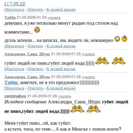
LI 7.05.22
Обратиться
-
Ответить
-
К полной версии
21-05-2009-01:24
удалить
Табби
девушки, я уже несколько минут рыдаю под столом над
комментами...
дуэль затеяли... на шпагах, им, видите ли, некошерно
Обратиться
-
Ответить
-
К полной версии
21-05-2009-01:25
удалить
Александра_Саша_Шура
губит людей не пиво,губит людей вода:))))))
Обратиться
-
Ответить
-
К полной версии
21-05-2009-01:26
удалить
Александра_Саша_Шура
Табби
, заметьте, не я это предложил:)))))))))))))
Обратиться
-
Ответить
-
К полной версии
21-05-2009-01:28
удалить
carminaboo
Исходное сообщение
Александра_Саша_Шура:
губит людей
не пиво,губит людей вода:))))))
Меня губит пиво...ой, как губит.
а кстати, типа, по теме... А как в Минске с пивом нонче?