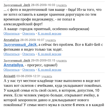
28-05-2009-16:03
удалить
Задумчивый_Jack
... с фото и видеотехникой там вааще - бяда! Из-за того, что
не хотел оставить в камере хранения дорогущую по тем
временам профи видеокамеру, - не попал в
александрийский форт!
А вааще- городок приятный, особенно набережная)
Обратиться
-
Ответить
-
К полной версии
28-05-2009-16:07
удалить
Annataliya
Задумчивый_Jack
, а сейчас без проблем. Все в Кайт-Бей с
фотиками и видео только так ходят.
Обратиться
-
Ответить
-
К полной версии
29-05-2009-03:15
удалить
Задумчивый_Jack
Annataliya
, - прогресс, однако!)
Обратиться
-
Ответить
-
К полной версии
03-08-2009-12:31
удалить
Anisa85
А у нас тут местное кладбище тоже выполнено в виде вот
таких вот склепов с ячейками, куда укладывают покойных.
У каждой семьи есть свой склеп, в котором, допустим, 10
ячеек. Если человек умерло больше, открывают ячейку, в
которой захоронили давно и доклыадывают нового
покойника! У семьи моего мужа в склепе 6 ячеек и в каждой