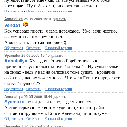
восхищает. Ну и Александрия - конечно тоже :) .
Обратиться
-
Ответить
-
К полной версии
25-05-2009-15:10
удалить
Annataliya
Venda1
,
Как успеваю писать, я сама поражаюсь. Уже, если честно,
совсем ни на что времени нет.
А вот ездить - это же здорово. :)
Обратиться
-
Ответить
-
К полной версии
25-05-2009-15:40
удалить
Syamuka
Annataliya
, Хм... дома "трущоб" действительно,
приличные, установлены теле-"тарелки"... Ну сушат белье
на окнах - ведь у нас на балконах тоже сушат... Бродячие
собаки - у нас их тоже много... Что же в Египте определяет
статус "трущоб"??
Обратиться
-
Ответить
-
К полной версии
25-05-2009-15:44
удалить
Annataliya
Syamuka
, вот и делай вывод, где мы живем...
А если серьезно, меня тоже удивило, что этот район
считается трущобами. Есть в Александрии и похуже.
Обратиться
-
Ответить
-
К полной версии
25-05-2009-15:51
удалить
Syamuka