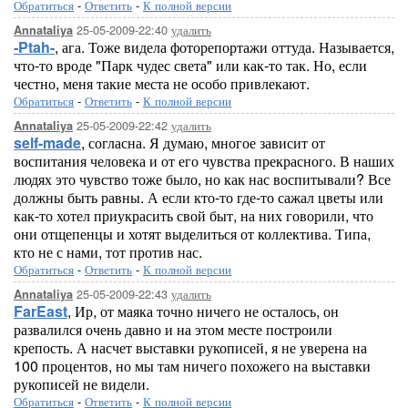
Обратиться
-
Ответить
-
К полной версии
25-05-2009-22:40
удалить
Annataliya
-Ptah-
, ага. Тоже видела фоторепортажи оттуда. Называется,
что-то вроде "Парк чудес света" или как-то так. Но, если
честно, меня такие места не особо привлекают.
Обратиться
-
Ответить
-
К полной версии
25-05-2009-22:42
удалить
Annataliya
self-made
, согласна. Я думаю, многое зависит от
воспитания человека и от его чувства прекрасного. В наших
людях это чувство тоже было, но как нас воспитывали? Все
должны быть равны. А если кто-то где-то сажал цветы или
как-то хотел приукрасить свой быт, на них говорили, что
они отщепенцы и хотят выделиться от коллектива. Типа,
кто не с нами, тот против нас.
Обратиться
-
Ответить
-
К полной версии
25-05-2009-22:43
удалить
Annataliya
FarEast
, Ир, от маяка точно ничего не осталось, он
развалился очень давно и на этом месте построили
крепость. А насчет выставки рукописей, я не уверена на
100 процентов, но мы там ничего похожего на выставки
рукописей не видели.
Обратиться
-
Ответить
-
К полной версии