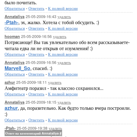
было почитать.
Обратиться
-
Ответить
-
К полной версии
25-05-2009-16:43
удалить
Annataliya
-Ptah-
, эх, жалко. Хотела с тобой обсудить. :)
Обратиться
-
Ответить
-
К полной версии
25-05-2009-16:56
удалить
hooman
Потрясающе! Вы так увлекательно обо всем рассказываете-
читала едва ли не открыв от изумления! :)
Обратиться
-
Ответить
-
К полной версии
25-05-2009-16:56
удалить
Annataliya
Marvell_So
, спасиб. :)
Обратиться
-
Ответить
-
К полной версии
25-05-2009-18:11
удалить
azhur
Амфитеатр поразил - так классно сохранился...
Обратиться
-
Ответить
-
К полной версии
25-05-2009-18:15
удалить
Annataliya
azhur
, да, поразительно. Как будто только вчера построили.
:)
Обратиться
-
Ответить
-
К полной версии
25-05-2009-19:38
удалить
-Ptah-
Ответ на комментарий Annataliya
#