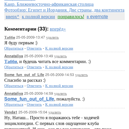
Каир. Ближневосточно-африканская столица
Фотообзор: Египет и Иордания. Две страны, два континента
вверх^
к полной версии
понравилось!
в evernote
Комментарии (33):
вперёд»
25-05-2009-13:47
удалить
Табби
Я буду первым :)
Обратиться
-
Ответить
-
К полной версии
25-05-2009-13:49
удалить
Annataliya
Табби
, и будешь читать все комментарии. :)
Обратиться
-
Ответить
-
К полной версии
25-05-2009-14:53
удалить
Some_fun_out_of_Life
Спасибо за рассказ :)
Обратиться
-
Ответить
-
К полной версии
25-05-2009-14:59
удалить
Annataliya
Some_fun_out_of_Life
, пожалуйста. :)
Обратиться
-
Ответить
-
К полной версии
25-05-2009-15:04
удалить
Venda1
Ну, Наташ... Просто я поражаюсь тебе - ходячей
энциклопедии. С первых слов ощущение клуба
путешествий. И еще - как ты все успеваешь - это тоже