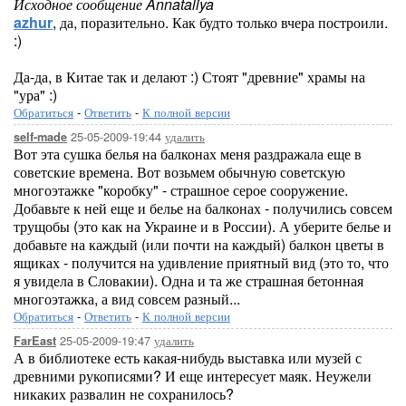
Исходное сообщение Annataliya
azhur
, да, поразительно. Как будто только вчера построили.
:)
Да-да, в Китае так и делают :) Стоят "древние" храмы на
"ура" :)
Обратиться
-
Ответить
-
К полной версии
25-05-2009-19:44
удалить
self-made
Вот эта сушка белья на балконах меня раздражала еще в
советские времена. Вот возьмем обычную советскую
многоэтажке "коробку" - страшное серое сооружение.
Добавьте к ней еще и белье на балконах - получились совсем
трущобы (это как на Украине и в России). А уберите белье и
добавьте на каждый (или почти на каждый) балкон цветы в
ящиках - получится на удивление приятный вид (это то, что
я увидела в Словакии). Одна и та же страшная бетонная
многоэтажка, а вид совсем разный...
Обратиться
-
Ответить
-
К полной версии
25-05-2009-19:47
удалить
FarEast
А в библиотеке есть какая-нибудь выставка или музей с
древними рукописями? И еще интересует маяк. Неужели
никаких развалин не сохранилось?