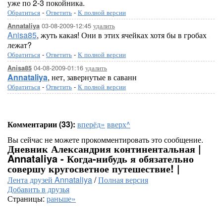
уже по 2-3 покойника.
Обратиться
-
Ответить
-
К полной версии
03-08-2009-12:45
удалить
Annataliya
Anisa85
, жуть какая! Они в этих ячейках хотя бы в гробах
лежат?
Обратиться
-
Ответить
-
К полной версии
04-08-2009-01:16
удалить
Anisa85
Annataliya
, нет, завернутые в саванн
Обратиться
-
Ответить
-
К полной версии
Комментарии (33):
вперёд»
вверх^
Вы сейчас не можете прокомментировать это сообщение.
Дневник Александрия континентальная |
Annataliya - Когда-нибудь я обязательно
совершу кругосветное путешествие! |
Лента друзей Annataliya
/
Полная версия
Добавить в друзья
Страницы:
раньше»