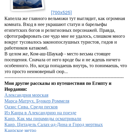
[700x525]
Капелла же главного вельможи тут выглядит, как огромная
комната. Вход в нее украшают статуи и барельефы
египетских богов и религиозных персонажей. Правда,
сфотографировать сие чудо мне не удалось, слишком много
вокруг тусовалось законопослушных туристов, гидов и
работников катакомб.
В целом же, Ком-аш-Шаукаф - место весьма стоящее
посещения. Сначала от него вроде бы и не ждешь ничего
особенного. Но, когда попадаешь внутрь, то понимаешь, что
это просто неимоверный сюр...
---------------------------------------------------------------------------------
Мои другие рассказы из путешествия по Египту и
Иордании:
Александрия морская
Марса-Матрух. Бункер Роммеля
Оазис Сива. Среди песков
Из Каира в Александрию на поезде
Каир. Как мы пирамиды осматривали
Каир. Цитадель Салах-ад-Дина и Город мертвых
Каирское метро