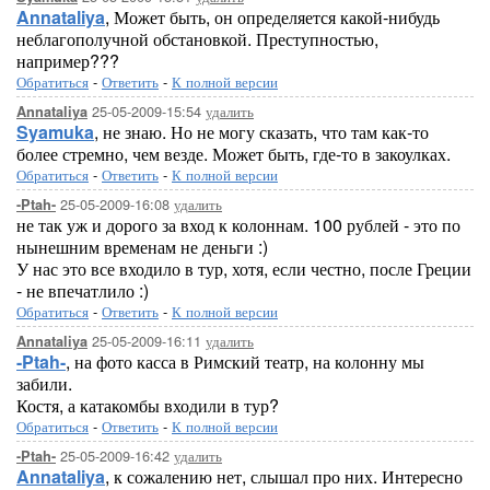
Annataliya
, Может быть, он определяется какой-нибудь
неблагополучной обстановкой. Преступностью,
например???
Обратиться
-
Ответить
-
К полной версии
25-05-2009-15:54
удалить
Annataliya
Syamuka
, не знаю. Но не могу сказать, что там как-то
более стремно, чем везде. Может быть, где-то в закоулках.
Обратиться
-
Ответить
-
К полной версии
25-05-2009-16:08
удалить
-Ptah-
не так уж и дорого за вход к колоннам. 100 рублей - это по
нынешним временам не деньги :)
У нас это все входило в тур, хотя, если честно, после Греции
- не впечатлило :)
Обратиться
-
Ответить
-
К полной версии
25-05-2009-16:11
удалить
Annataliya
-Ptah-
, на фото касса в Римский театр, на колонну мы
забили.
Костя, а катакомбы входили в тур?
Обратиться
-
Ответить
-
К полной версии
25-05-2009-16:42
удалить
-Ptah-
Annataliya
, к сожалению нет, слышал про них. Интересно