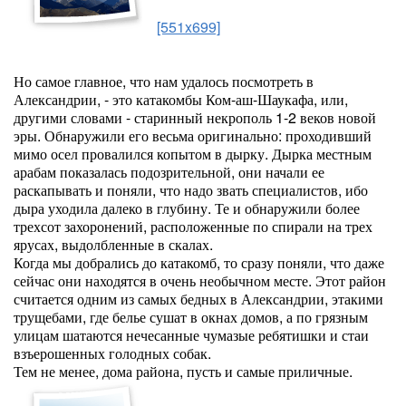
[551x699]
Но самое главное, что нам удалось посмотреть в
Александрии, - это катакомбы Ком-аш-Шаукафа, или,
другими словами - старинный некрополь 1-2 веков новой
эры. Обнаружили его весьма оригинально: проходивший
мимо осел провалился копытом в дырку. Дырка местным
арабам показалась подозрительной, они начали ее
раскапывать и поняли, что надо звать специалистов, ибо
дыра уходила далеко в глубину. Те и обнаружили более
трехсот захоронений, расположенные по спирали на трех
ярусах, выдолбленные в скалах.
Когда мы добрались до катакомб, то сразу поняли, что даже
сейчас они находятся в очень необычном месте. Этот район
считается одним из самых бедных в Александрии, этакими
трущебами, где белье сушат в окнах домов, а по грязным
улицам шатаются нечесанные чумазые ребятишки и стаи
взъерошенных голодных собак.
Тем не менее, дома района, пусть и самые приличные.