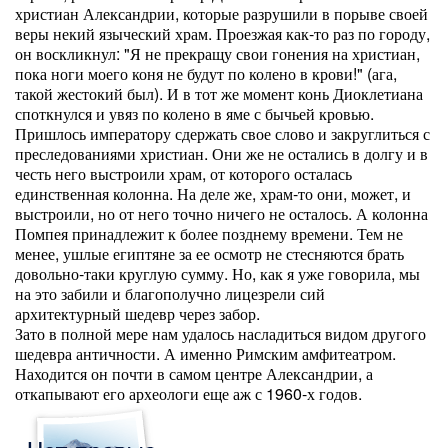
христиан Александрии, которые разрушили в порыве своей
веры некий языческий храм. Проезжая как-то раз по городу,
он воскликнул: "Я не прекращу свои гонения на христиан,
пока ноги моего коня не будут по колено в крови!" (ага,
такой жестокий был). И в тот же момент конь Диоклетиана
споткнулся и увяз по колено в яме с бычьей кровью.
Пришлось императору сдержать свое слово и закруглиться с
преследованиями христиан. Они же не остались в долгу и в
честь него выстроили храм, от которого осталась
единственная колонна. На деле же, храм-то они, может, и
выстроили, но от него точно ничего не осталось. А колонна
Помпея принадлежит к более позднему времени. Тем не
менее, ушлые египтяне за ее осмотр не стесняются брать
довольно-таки круглую сумму. Но, как я уже говорила, мы
на это забили и благополучно лицезрели сий
архитектурный шедевр через забор.
Зато в полной мере нам удалось насладиться видом другого
шедевра античности. А именно Римским амфитеатром.
Находится он почти в самом центре Александрии, а
откапывают его археологи еще аж с 1960-х годов.