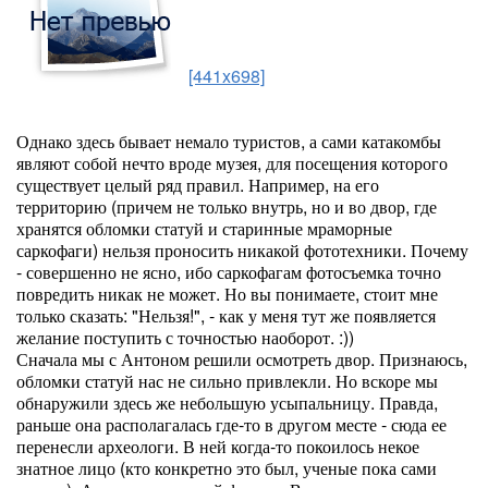
[441x698]
Однако здесь бывает немало туристов, а сами катакомбы
являют собой нечто вроде музея, для посещения которого
существует целый ряд правил. Например, на его
территорию (причем не только внутрь, но и во двор, где
хранятся обломки статуй и старинные мраморные
саркофаги) нельзя проносить никакой фототехники. Почему
- совершенно не ясно, ибо саркофагам фотосъемка точно
повредить никак не может. Но вы понимаете, стоит мне
только сказать: "Нельзя!", - как у меня тут же появляется
желание поступить с точностью наоборот. :))
Сначала мы с Антоном решили осмотреть двор. Признаюсь,
обломки статуй нас не сильно привлекли. Но вскоре мы
обнаружили здесь же небольшую усыпальницу. Правда,
раньше она располагалась где-то в другом месте - сюда ее
перенесли археологи. В ней когда-то покоилось некое
знатное лицо (кто конкретно это был, ученые пока сами