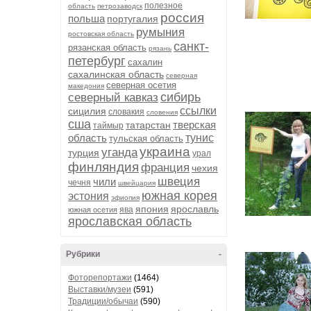
полезное
область
петрозаводск
россия
польша
португалия
румыния
ростовская область
санкт-
рязанская область
рязань
петербург
сахалин
сахалинская область
северная
северная осетия
македония
сибирь
северный кавказ
ссылки
сицилия
словакия
словения
сша
тверская
татарстан
таймыр
область
тунис
тульская область
украина
уганда
турция
урал
финляндия
франция
чехия
швеция
чили
чечня
швейцария
южная корея
эстония
эфиопия
япония
ярославль
ява
южная осетия
ярославская область
Рубрики
-
Фоторепортажи
(1464)
Выставки/музеи
(591)
Традиции/обычаи
(590)