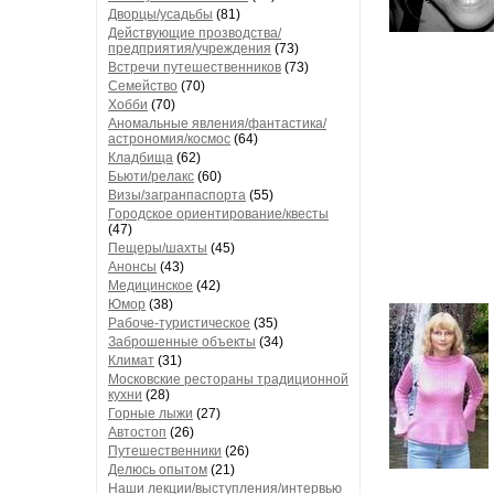
Дворцы/усадьбы
(81)
Действующие прозводства/
предприятия/учреждения
(73)
Встречи путешественников
(73)
Семейство
(70)
Хобби
(70)
Аномальные явления/фантастика/
астрономия/космос
(64)
Кладбища
(62)
Бьюти/релакс
(60)
Визы/загранпаспорта
(55)
Городское ориентирование/квесты
(47)
Пещеры/шахты
(45)
Анонсы
(43)
Медицинское
(42)
Юмор
(38)
Рабоче-туристическое
(35)
Заброшенные объекты
(34)
Климат
(31)
Московские рестораны традиционной
кухни
(28)
Горные лыжи
(27)
Автостоп
(26)
Путешественники
(26)
Делюсь опытом
(21)
Наши лекции/выступления/интервью