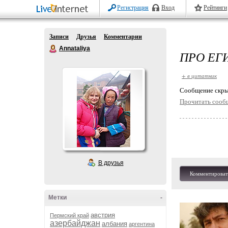
Регистрация
Вход
Рейтинги
Записи
Друзья
Комментарии
Annataliya
ПРО ЕГ
+ в цитатник
Cообщение скры
Прочитать сооб
В друзья
Комментироват
Метки
-
австрия
Пермский край
азербайджан
албания
аргентина