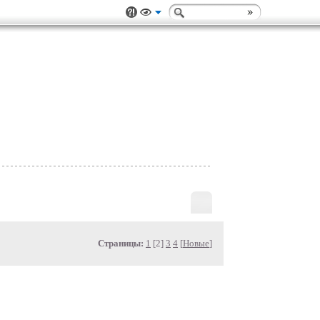
Страницы:
1
[2]
3
4
[
Новые
]