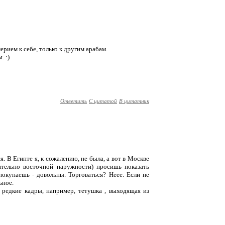
мерием к себе, только к другим арабам.
. :)
Ответить
С цитатой
В цитатник
я. В Египте я, к сожалению, не была, а вот в Москве
ительно восточной наружности) просишь показать
покупаешь - довольны. Торговаться? Неее. Если не
ьное.
ь редкие кадры, например, тетушка , выходящая из