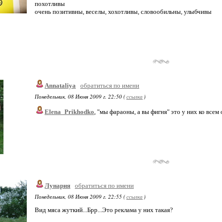
похотливы
очень позитивны, веселы, хохотливы, словообильны, улыбчивы
Annataliya
обратиться по имени
Понедельник, 08 Июня 2009 г. 22:50 (
ссылка
)
Elena_Prikhodko
, "мы фараоны, а вы фигня" это у них ко всем 
Лунария
обратиться по имени
Понедельник, 08 Июня 2009 г. 22:55 (
ссылка
)
Вид мяса жуткий...Брр...Это реклама у них такая?