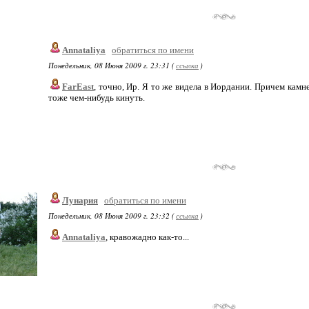
Annataliya
обратиться по имени
Понедельник, 08 Июня 2009 г. 23:31 (
ссылка
)
FarEast
, точно, Ир. Я то же видела в Иордании. Причем камн
тоже чем-нибудь кинуть.
Лунария
обратиться по имени
Понедельник, 08 Июня 2009 г. 23:32 (
ссылка
)
Annataliya
, кравожадно как-то...