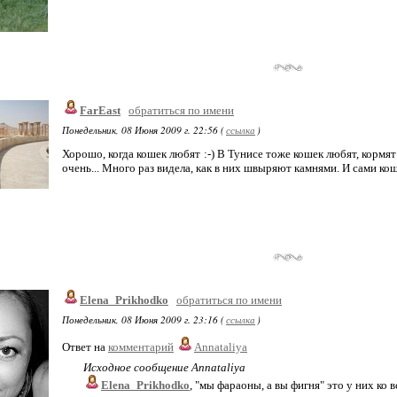
FarEast
обратиться по имени
Понедельник, 08 Июня 2009 г. 22:56 (
ссылка
)
Хорошо, когда кошек любят :-) В Тунисе тоже кошек любят, кормят
очень... Много раз видела, как в них швыряют камнями. И сами ко
Elena_Prikhodko
обратиться по имени
Понедельник, 08 Июня 2009 г. 23:16 (
ссылка
)
Ответ на
комментарий
Annataliya
Исходное сообщение Annataliya
Elena_Prikhodko
, "мы фараоны, а вы фигня" это у них ко 