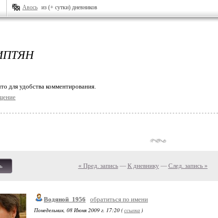
Авось
из (+ сутки) дневников
ИПТЯН
то для удобства комментирования.
щение
« Пред. запись
—
К дневнику
—
След. запись »
ь
Водяной_1956
обратиться по имени
Понедельник, 08 Июня 2009 г. 17:20 (
ссылка
)