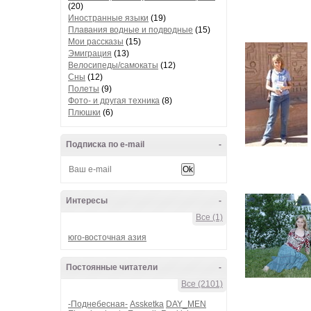
(20)
Иностранные языки
(19)
Плавания водные и подводные
(15)
Мои рассказы
(15)
Эмиграция
(13)
Велосипеды/самокаты
(12)
Сны
(12)
Полеты
(9)
Фото- и другая техника
(8)
Плюшки
(6)
Подписка по e-mail
-
Интересы
-
Все (1)
юго-восточная азия
Постоянные читатели
-
Все (2101)
-Поднебесная-
Assketka
DAY_MEN