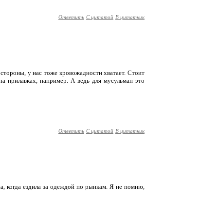
Ответить
С цитатой
В цитатник
й стороны, у нас тоже кровожадности хватает. Стоит
на прилавках, например. А ведь для мусульман это
Ответить
С цитатой
В цитатник
ена, когда ездила за одеждой по рынкам. Я не помню,