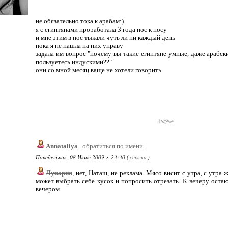
не обязательно тока к арабам:)
я с египтянами проработала 3 года нос к носу
и мне этим в нос тыкали чуть ли ни каждый день
пока я не нашла на них управу
задала им вопрос "почему вы такие египтяне умные, даже арабск
пользуетесь индускими??"
они со мной месяц ваще не хотели говорить
Annataliya
обратиться по имени
Понедельник, 08 Июня 2009 г. 23:30 (
ссылка
)
Лунария
, нет, Наташ, не реклама. Мясо висит с утра, с утр
может выбрать себе кусок и попросить отрезать. К вечеру остаю
вечером.