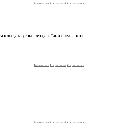
Ответить
С цитатой
В цитатник
ем в кошку запустила женщина. Так и хотелось в нее
Ответить
С цитатой
В цитатник
Ответить
С цитатой
В цитатник