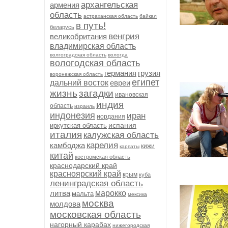
архангельская
армения
область
астраханская область
байкал
в путь!
беларусь
венгрия
великобритания
владимирская область
волгоградская область
вологда
вологодская область
германия
грузия
воронежская область
египет
дальний восток
евреи
жизнь
загадки
ивановская
индия
область
израиль
индонезия
иран
иордания
испания
иркутская область
италия
калужская область
карелия
камбоджа
кижи
карпаты
китай
костромская область
краснодарский край
красноярский край
крым
куба
ленинградская область
литва
марокко
мальта
мексика
москва
молдова
московская область
нагорный карабах
нижегородская