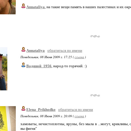
Annataliya
, на такие вещи память в наших палестинах и их ок
Annataliya
обратиться по имени
Понедельник, 08 Июня 2009 г. 17:25 (
ссылка
)
Водяной_1956
, народ-то горячий. :)
Elena_Prikhodko
обратиться по имени
Понедельник, 08 Июня 2009 г. 20:09 (
ссылка
)
хамоваты, нечистоплотны, вруны, без мыла в ...могут, крикливы,
вы фигня"