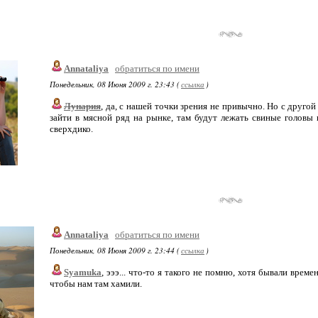
Annataliya
обратиться по имени
Понедельник, 08 Июня 2009 г. 23:43 (
ссылка
)
Лунария
, да, с нашей точки зрения не привычно. Но с друго
зайти в мясной ряд на рынке, там будут лежать свиные головы 
сверхдико.
Annataliya
обратиться по имени
Понедельник, 08 Июня 2009 г. 23:44 (
ссылка
)
Syamuka
, эээ... что-то я такого не помню, хотя бывали врем
чтобы нам там хамили.