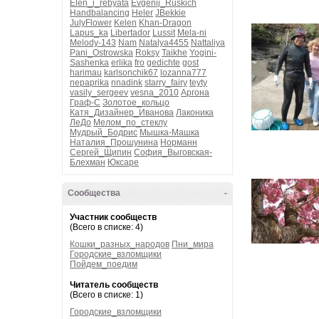
Elen_i_rebyata
Evgenij_Ruskich
Handbalancing
Heler
JBekkie
JulyFlower
Kelen
Khan-Dragon
Lapus_ka
Libertador
Lussit
Mela-ni
Melody-143
Nam
Natalya4455
Nattaliya
Pani_Ostrowska
Roksy
Taikhe
Yogini-
Sashenka
erlika
fro
gedichte
gost
harimau
karlsonchik67
lozanna777
nepaprika
nnadink
starry_fairy
teyty
vasily_sergeev
vesna_2010
Аргона
Граф-С
Золотое_кольцо
Катя_Дизайнер_Иванова
Лаконика
ЛеДо
Мелом_по_стеклу
Мудрый_Бодрис
Мышка-Машка
Наталия_Прошунина
Норманн
Сергей_Щипин
София_Выговская-
Блехман
Юксаре
Сообщества
-
Участник сообществ
(Всего в списке: 4)
Кошки_разных_народов
Пни_мира
Городские_взломщики
Пойдем_поедим
Читатель сообществ
(Всего в списке: 1)
Городские_взломщики