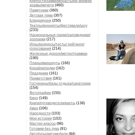
Крепости/замки/монастыри/ кремли/
храмы/мечети
(460)
Памятники
(360)
Детская тема
(307)
Блюда/кухня
(250)
Театры/концерты/фестивали/шоу
(233)
Национальные парки/заповедники/
зоопарки
(217)
Игры/конкурсы/тесты/ рейтинги/
голосования
(214)
Железные дороги/метро/трамваи
(190)
Планы/маршруты
(166)
Корабли/лодки
(162)
Праздники
(161)
Приветствия
(161)
Гостиницы/базы отдыха/санатории
(154)
Фотографии
(150)
Кино
(149)
Книги/путеводители/карты
(138)
Авиа
(106)
Народности
(103)
Мои истории
(102)
Мастер-классы
(96)
Готовим без лука
(91)
Автобусы/автомобили
(84)