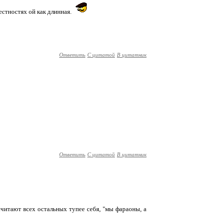
рестностях ой как длинная.
Ответить
С цитатой
В цитатник
Ответить
С цитатой
В цитатник
 считают всех остальных тупее себя, "мы фараоны, а