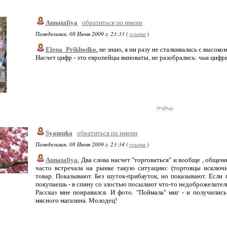
Annataliya
обратиться по имени
Понедельник, 08 Июня 2009 г. 23:33 (
ссылка
)
Elena_Prikhodko
, не знаю, я ни разу не сталкивалась с высоко
Насчет цифр - это европейцы виноваты, не разобрались: чьи цифры
Syamuka
обратиться по имени
Понедельник, 08 Июня 2009 г. 23:34 (
ссылка
)
Annataliya
, Два слова насчет "торговаться" и вообще , общени
часто встречала на рынке такую ситуацию: (торговцы исключ
товар. Показывают. Без шуток-прибауток, но показывают. Если 
покупаешь - в спину со злостью посылают что-то недоброжелател
Рассказ мне понравился. И фото. "Поймала" миг - и получилис
мясного магазина. Молодец!