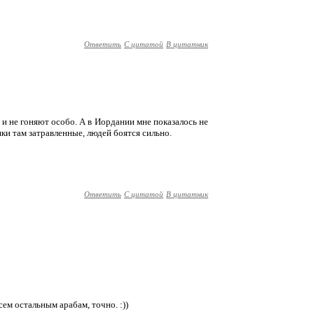
Ответить
С цитатой
В цитатник
 и не гоняют особо. А в Иордании мне показалось не
шки там затравленные, людей боятся сильно.
Ответить
С цитатой
В цитатник
всем остальным арабам, точно. :))