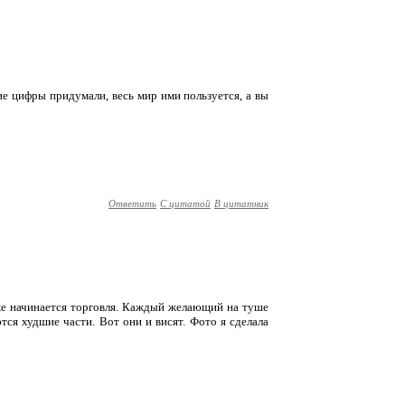
ие цифры придумали, весь мир ими пользуется, а вы
Ответить
С цитатой
В цитатник
а же начинается торговля. Каждый желающий на туше
тся худшие части. Вот они и висят. Фото я сделала