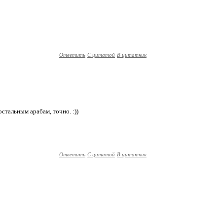
Ответить
С цитатой
В цитатник
остальным арабам, точно. :))
Ответить
С цитатой
В цитатник