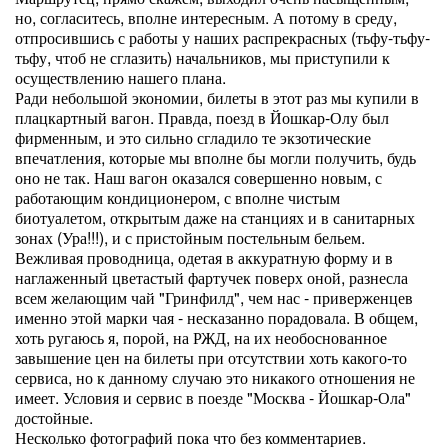
но, согласитесь, вполне интересным. А потому в среду,
отпросившись с работы у наших распрекрасных (тьфу-тьфу-
тьфу, чтоб не сглазить) начальников, мы приступили к
осуществлению нашего плана.
Ради небольшой экономии, билеты в этот раз мы купили в
плацкартный вагон. Правда, поезд в Йошкар-Олу был
фирменным, и это сильно сгладило те экзотические
впечатления, которые мы вполне бы могли получить, будь
оно не так. Наш вагон оказался совершенно новым, с
работающим кондиционером, с вполне чистым
биотуалетом, открытым даже на станциях и в санитарных
зонах (Ура!!!), и с пристойным постельным бельем.
Вежливая проводница, одетая в аккуратную форму и в
наглаженный цветастый фартучек поверх оной, разнесла
всем желающим чай "Гринфилд", чем нас - приверженцев
именно этой марки чая - несказанно порадовала. В общем,
хоть ругаюсь я, порой, на РЖД, на их необоснованное
завышение цен на билеты при отсутствии хоть какого-то
сервиса, но к данному случаю это никакого отношения не
имеет. Условия и сервис в поезде "Москва - Йошкар-Ола"
достойные.
Несколько фотографий пока что без комментариев.