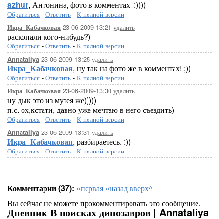
azhur
, Антонина, фото в комментах. :))))
Обратиться
-
Ответить
-
К полной версии
23-06-2009-13:21
удалить
Икра_Кабачковая
раскопали кого-нибудь?)
Обратиться
-
Ответить
-
К полной версии
23-06-2009-13:25
удалить
Annataliya
Икра_Кабачковая
, ну так на фото же в комментах! ;))
Обратиться
-
Ответить
-
К полной версии
23-06-2009-13:30
удалить
Икра_Кабачковая
ну дык это из музея же)))))
п.с. ох,кстати, давно уже мечтаю в него съездить)
Обратиться
-
Ответить
-
К полной версии
23-06-2009-13:31
удалить
Annataliya
Икра_Кабачковая
, разбираетесь. :))
Обратиться
-
Ответить
-
К полной версии
Комментарии (37):
«первая
«назад
вверх^
Вы сейчас не можете прокомментировать это сообщение.
Дневник В поисках динозавров | Annataliya