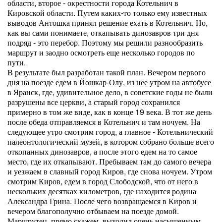
области, второе - окрестности города Котельнич в
Кировской области. Путем каких-то только ему известных
выводов Антошка принял решение ехать в Котельнич. Но,
как вы сами понимаете, откапывать динозавров три дня
подряд - это перебор. Поэтому мы решили разнообразить
маршрут и заодно осмотреть еще несколько городов по
пути.
В результате был разработан такой план. Вечером первого
дня на поезде едем в Йошкар-Олу, из нее утром на автобусе
в Яранск, где, удивительное дело, в советские годы не были
разрушены все церкви, а старый город сохранился
примерно в том же виде, как в конце 19 века. В тот же день
после обеда отправляемся в Котельнич и там ночуем. На
следующее утро смотрим город, а главное - Котельнический
палеонтологический музей, в котором собрано больше всего
откопанных динозавров, а после этого едем на то самое
место, где их откапывают. Пребываем там до самого вечера
и уезжаем в славный город Киров, где снова ночуем. Утром
смотрим Киров, едем в город Слободской, что от него в
нескольких десятках километров, где находится родина
Александра Грина. После чего возвращаемся в Киров и
вечером благополучно отбываем на поезде домой.
Маршрутец, прямо скажем, выходил очень насыщенным,