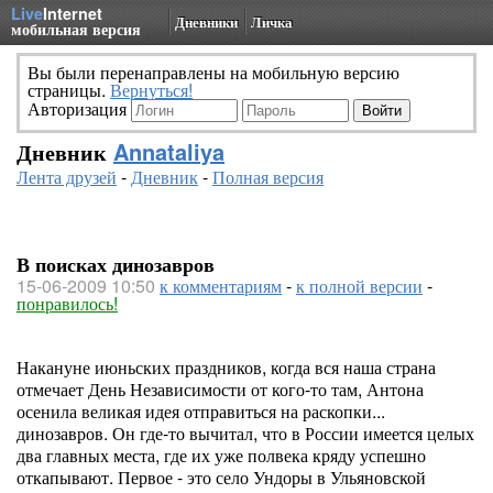
Live
Internet
Дневники
Личка
мобильная версия
Вы были перенаправлены на мобильную версию
страницы.
Вернуться!
Авторизация
Дневник
Annataliya
Лента друзей
-
Дневник
-
Полная версия
В поисках динозавров
15-06-2009 10:50
к комментариям
-
к полной версии
-
понравилось!
Накануне июньских праздников, когда вся наша страна
отмечает День Независимости от кого-то там, Антона
осенила великая идея отправиться на раскопки...
динозавров. Он где-то вычитал, что в России имеется целых
два главных места, где их уже полвека кряду успешно
откапывают. Первое - это село Ундоры в Ульяновской