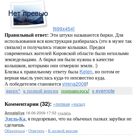
[699x454]
Правильный ответ:
Эти штуки называются бирки. Для
использования вся конструкция разбиралась (это в музее так
связали) и получались этакие колышки. Предки
современных жителей Кировской области были нехилыми
земледельцами. А бирки им были нужны в качестве
колышков, которыми они отмеряли земли. :)
Близка к правильному ответу была
Kelen
, но потом ее
верная мысль унеслась куда-то неизвестно куда.
А победителем становится
virena2008
!
вверх^
к полной версии
понравилось!
в evernote
Комментарии (32):
«первая
«назад
18-06-2009-17:53
удалить
Annataliya
Эдель-Ка
, я подозреваю, что на обычных палках зарубки не
сделаешь.
Обратиться
-
Ответить
-
К полной версии