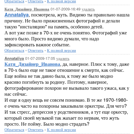
Обратиться
-
Ответить
-
К полной версии
01-07-2009-16:49
удалить
Катя_Дизайнер_Иванова
Annataliya
, посмотрела, жуть. Видимо ты правильно нашла
причину. Не было прижизненных фотографий и делали
такую "инсталяцию" на память, особенно детей.
А вот уже позже в 70-х не очень понятно. Фотографий уже
много было. Просто видимо думали, что надо
зафиксировать важное событие.
Обратиться
-
Ответить
-
К полной версии
01-07-2009-17:05
удалить
Annataliya
Катя_Дизайнер_Иванова
, да, наверное. Плюс к тому, даже
в 70-х было еще не такое отношение к смерти, как сейчас.
Еще война не так давно была, к тому же было модно
красиво погибнуть за родину. Поэтому, наверное,
фотографирование похорон не вызывало такого ужаса, как у
нас сейчас.
И еще я одну вещь не совсем понимаю. В те же 1970-1980-
е очень часто на похороны заказывали оркестры. Для чего?
И так стресс, депрессия у родственников, а тут еще оркестр,
который своей музыкой так жахает по нервам, что жуть
просто. Не пойму. Было модно страдать?
Обратиться
-
Ответить
-
К полной версии