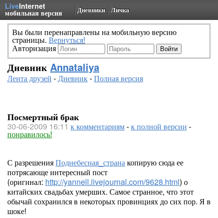
Live
Internet
Дневники
Личка
мобильная версия
Вы были перенаправлены на мобильную версию
страницы.
Вернуться!
Авторизация
Дневник
Annataliya
Лента друзей
-
Дневник
-
Полная версия
Посмертный брак
30-06-2009 16:11
к комментариям
-
к полной версии
-
понравилось!
С разрешения
Поднебесная_страна
копирую сюда ее
потрясающе интересный пост
(оригинал:
http://yannell.livejournal.com/9628.html
) о
китайских свадьбах умерших. Самое странное, что этот
обычай сохранился в некоторых провинциях до сих пор. Я в
шоке!