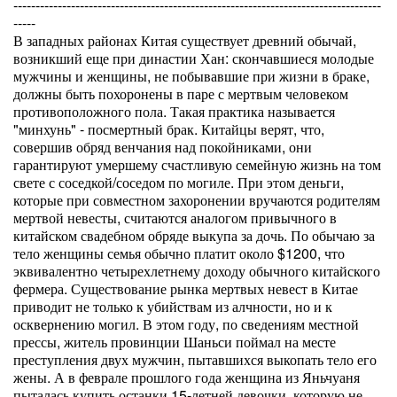
-----------------------------------------------------------------------------------
-----
В западных районах Китая существует древний обычай,
возникший еще при династии Хан: скончавшиеся молодые
мужчины и женщины, не побывавшие при жизни в браке,
должны быть похоронены в паре с мертвым человеком
противоположного пола. Такая практика называется
"минхунь" - посмертный брак. Китайцы верят, что,
совершив обряд венчания над покойниками, они
гарантируют умершему счастливую семейную жизнь на том
свете с соседкой/соседом по могиле. При этом деньги,
которые при совместном захоронении вручаются родителям
мертвой невесты, считаются аналогом привычного в
китайском свадебном обряде выкупа за дочь. По обычаю за
тело женщины семья обычно платит около $1200, что
эквивалентно четырехлетнему доходу обычного китайского
фермера. Существование рынка мертвых невест в Китае
приводит не только к убийствам из алчности, но и к
осквернению могил. В этом году, по сведениям местной
прессы, житель провинции Шаньси поймал на месте
преступления двух мужчин, пытавшихся выкопать тело его
жены. А в феврале прошлого года женщина из Яньчуаня
пыталась купить останки 15-летней девочки, которую не