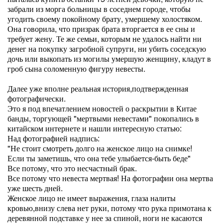
забрали из морга больницы в соседнем городе, чтобы
угодить своему покойному брату, умершему холостяком.
Она говорила, что призрак брата вторгается в ее сны и
требует жену. Те же семьи, которым не удалось найти ни
денег на покупку загробной супруги, ни убить соседскую
дочь или выкопать из могилы умершую женщину, кладут в
гроб сына соломенную фигуру невесты.
Далее уже вполне реальная история,подтвержденная
фотографически.
Это я под впечатлением новостей о раскрытии в Китае
банды, торгующей "мертвыми невестами" покопались в
китайском интернете и нашли интересную статью:
Над фотографией надпись:
"Не стоит смотреть долго на женское лицо на снимке!
Если ты заметишь, что она тебе улыбается-быть беде"
Все потому, что это несчастный брак.
Все потому что невеста мертвая! На фотографии она мертва
уже шесть дней.
Женское лицо не имеет выражения, глаза налиты
кровью,внизу слева нет руки, потому что рука примотана к
деревянной подставке у нее за спиной, ноги не касаются