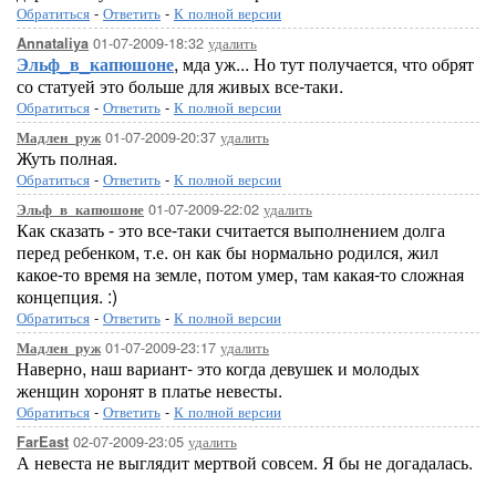
Обратиться
-
Ответить
-
К полной версии
01-07-2009-18:32
удалить
Annataliya
Эльф_в_капюшоне
, мда уж... Но тут получается, что обрят
со статуей это больше для живых все-таки.
Обратиться
-
Ответить
-
К полной версии
01-07-2009-20:37
удалить
Мадлен_руж
Жуть полная.
Обратиться
-
Ответить
-
К полной версии
01-07-2009-22:02
удалить
Эльф_в_капюшоне
Как сказать - это все-таки считается выполнением долга
перед ребенком, т.е. он как бы нормально родился, жил
какое-то время на земле, потом умер, там какая-то сложная
концепция. :)
Обратиться
-
Ответить
-
К полной версии
01-07-2009-23:17
удалить
Мадлен_руж
Наверно, наш вариант- это когда девушек и молодых
женщин хоронят в платье невесты.
Обратиться
-
Ответить
-
К полной версии
02-07-2009-23:05
удалить
FarEast
А невеста не выглядит мертвой совсем. Я бы не догадалась.