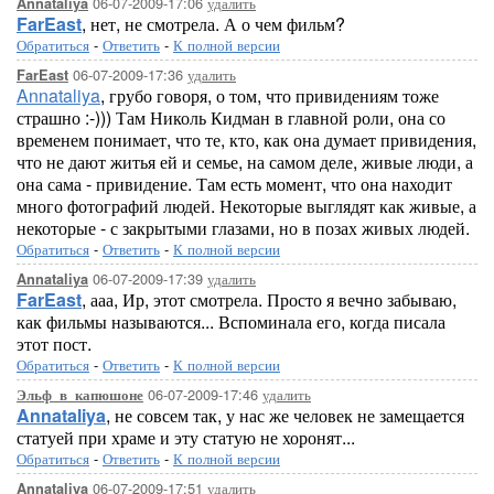
06-07-2009-17:06
удалить
Annataliya
FarEast
, нет, не смотрела. А о чем фильм?
Обратиться
-
Ответить
-
К полной версии
06-07-2009-17:36
удалить
FarEast
Annataliya
, грубо говоря, о том, что привидениям тоже
страшно :-))) Там Николь Кидман в главной роли, она со
временем понимает, что те, кто, как она думает привидения,
что не дают житья ей и семье, на самом деле, живые люди, а
она сама - привидение. Там есть момент, что она находит
много фотографий людей. Некоторые выглядят как живые, а
некоторые - с закрытыми глазами, но в позах живых людей.
Обратиться
-
Ответить
-
К полной версии
06-07-2009-17:39
удалить
Annataliya
FarEast
, ааа, Ир, этот смотрела. Просто я вечно забываю,
как фильмы называются... Вспоминала его, когда писала
этот пост.
Обратиться
-
Ответить
-
К полной версии
06-07-2009-17:46
удалить
Эльф_в_капюшоне
Annataliya
, не совсем так, у нас же человек не замещается
статуей при храме и эту статую не хоронят...
Обратиться
-
Ответить
-
К полной версии
06-07-2009-17:51
удалить
Annataliya