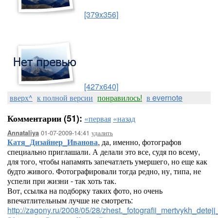
[379x356]
[427x640]
вверх^
к полной версии
понравилось!
в evernote
Комментарии (51):
«первая
«назад
01-07-2009-14:41
удалить
Annataliya
Катя_Дизайнер_Иванова
, да, именно, фотографов
специально приглашали. А делали это все, судя по всему,
для того, чтобы напамять запечатлеть умершего, но еще как
будто живого. Фотографировали тогда редно, ну, типа, не
успели при жизни - так хоть так.
Вот, ссылка на подборку таких фото, но очень
впечатлительным лучше не смотреть:
http://zagony.ru/2008/05/28/zhest._fotografii_mertvykh_detejj