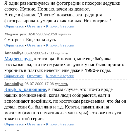
Я один раз наткнулась на фотографии с похорон дедушки
своего. Жуткие. Не знаю, зачем их делают.
А еще в фильме "Другие" показана эта традиция
фотографировать умерших как живых. Не смотрела?
Обратиться
-
Ответить
-
К полной версии
02-07-2009-23:59
удалить
Мадлен_руж
Смотрела. Еще одна жуть.
Обратиться
-
Ответить
-
К полной версии
06-07-2009-17:03
удалить
Annataliya
Мадлен_руж
, кстати, да. Я помню, мне еще бабушка
рассказывала, что незамужних девушек у нас было принято
хоронить в платьях невесты еще даже в 1980-е годы.
Обратиться
-
Ответить
-
К полной версии
06-07-2009-17:06
удалить
Annataliya
Эльф_в_капюшоне
, в таком случае, это что-то вроде
наших поминовений, когда люди собираются, едят и
вспоминают покойных, по косточкам разжевывая, что бы он
делал, если бы был жив и т.д. Кстати, памятники на
могилах (именно памятники-скульптуры) - это же по сути,
тоже из этой серии.
Обратиться
-
Ответить
-
К полной версии