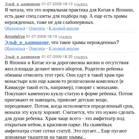
01-07-2009-18:13
удалить
Эльф_в_капюшоне
Я читала, что это нормальная практика для Китая и Японии,
есть даже спец.газеты для подбора пар. А еще есть храмы
нерожденных, тоже не для слабонервных.
Обратиться
-
Ответить
-
К полной версии
01-07-2009-18:19
удалить
Annataliya
Эльф_в_капюшоне
, что такое храмы нерожденных?
Обратиться
-
Ответить
-
К полной версии
01-07-2009-18:25
удалить
Эльф_в_капюшоне
В Японии и Китае из-за дороговизны жизни и отсутствия
жил.площади делают много абортов. Родители ребенка
обязаны отмолить этот грех. Они едут в такой храм при
монастыре или еще каком-то религиозном комплексе (в
Камакуре такой есть, например), говорят с монахами.
Покупают каменную куклу-статую в форме ребенка. Потом
приезжают ее навещать, привозят детские вещи,
переодевают. Потом, когда исполняется определенный срок,
монахи эту куклу хоронят. Считается, что это нужно сделать
для души ребенка. Храм чаще всего - это амфитеатр под
открытым небом, в красивом парке. На скамейках
амфитеатра стоят сотни статуй. Это пугает... Еще пугают
дорожные указатели на такие храмы...