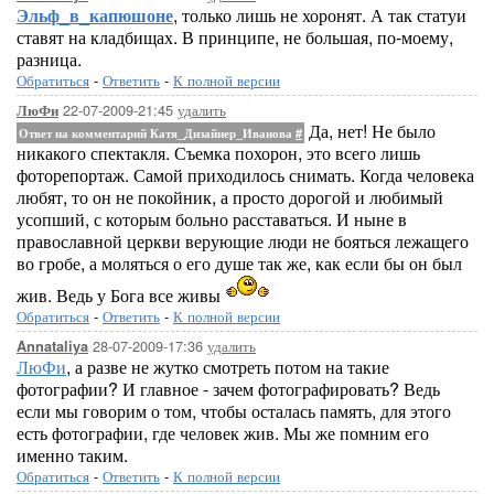
Эльф_в_капюшоне
, только лишь не хоронят. А так статуи
ставят на кладбищах. В принципе, не большая, по-моему,
разница.
Обратиться
-
Ответить
-
К полной версии
22-07-2009-21:45
удалить
ЛюФи
Да, нет! Не было
Ответ на комментарий Катя_Дизайнер_Иванова
#
никакого спектакля. Съемка похорон, это всего лишь
фоторепортаж. Самой приходилось снимать. Когда человека
любят, то он не покойник, а просто дорогой и любимый
усопший, с которым больно расставаться. И ныне в
православной церкви верующие люди не бояться лежащего
во гробе, а моляться о его душе так же, как если бы он был
жив. Ведь у Бога все живы
Обратиться
-
Ответить
-
К полной версии
28-07-2009-17:36
удалить
Annataliya
ЛюФи
, а разве не жутко смотреть потом на такие
фотографии? И главное - зачем фотографировать? Ведь
если мы говорим о том, чтобы осталась память, для этого
есть фотографии, где человек жив. Мы же помним его
именно таким.
Обратиться
-
Ответить
-
К полной версии