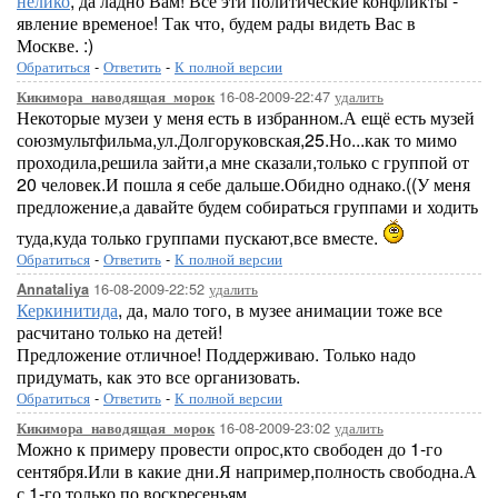
нелико
, да ладно Вам! Все эти политические конфликты -
явление временое! Так что, будем рады видеть Вас в
Москве. :)
Обратиться
-
Ответить
-
К полной версии
16-08-2009-22:47
удалить
Кикимора_наводящая_морок
Некоторые музеи у меня есть в избранном.А ещё есть музей
союзмультфильма,ул.Долгоруковская,25.Но...как то мимо
проходила,решила зайти,а мне сказали,только с группой от
20 человек.И пошла я себе дальше.Обидно однако.((У меня
предложение,а давайте будем собираться группами и ходить
туда,куда только группами пускают,все вместе.
Обратиться
-
Ответить
-
К полной версии
16-08-2009-22:52
удалить
Annataliya
Керкинитида
, да, мало того, в музее анимации тоже все
расчитано только на детей!
Предложение отличное! Поддерживаю. Только надо
придумать, как это все организовать.
Обратиться
-
Ответить
-
К полной версии
16-08-2009-23:02
удалить
Кикимора_наводящая_морок
Можно к примеру провести опрос,кто свободен до 1-го
сентября.Или в какие дни.Я например,полность свободна.А
с 1-го только по воскресеньям.