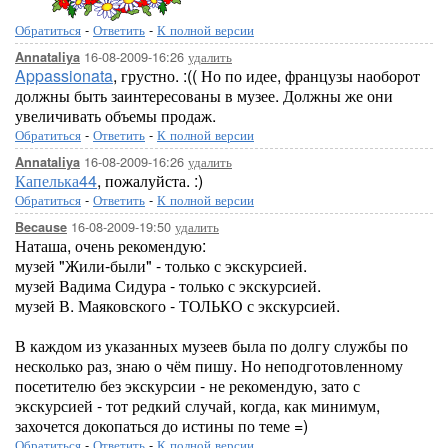
Обратиться
-
Ответить
-
К полной версии
16-08-2009-16:26
удалить
Annataliya
Appassionata
, грустно. :(( Но по идее, французы наоборот
должны быть заинтересованы в музее. Должны же они
увеличивать объемы продаж.
Обратиться
-
Ответить
-
К полной версии
16-08-2009-16:26
удалить
Annataliya
Капелька44
, пожалуйста. :)
Обратиться
-
Ответить
-
К полной версии
16-08-2009-19:50
удалить
Because
Наташа, очень рекомендую:
музей "Жили-были" - только с экскурсией.
музей Вадима Сидура - только с экскурсией.
музей В. Маяковского - ТОЛЬКО с экскурсией.
В каждом из указанных музеев была по долгу службы по
несколько раз, знаю о чём пишу. Но неподготовленному
посетителю без экскурсии - не рекомендую, зато с
экскурсией - тот редкий случай, когда, как минимум,
захочется докопаться до истины по теме =)
Обратиться
-
Ответить
-
К полной версии