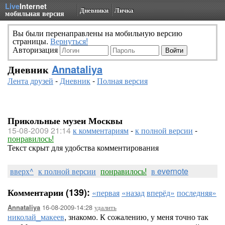
Live
Internet
Дневники
Личка
мобильная версия
Вы были перенаправлены на мобильную версию
страницы.
Вернуться!
Авторизация
Дневник
Annataliya
Лента друзей
-
Дневник
-
Полная версия
Прикольные музеи Москвы
15-08-2009 21:14
к комментариям
-
к полной версии
-
понравилось!
Текст скрыт для удобства комментирования
вверх^
к полной версии
понравилось!
в evernote
Комментарии (139):
«первая
«назад
вперёд»
последняя»
16-08-2009-14:28
удалить
Annataliya
николай_макеев
, знакомо. К сожалению, у меня точно так