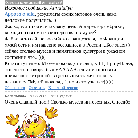
Ответ на комментарий Annataliya
#
Исходное сообщение Annataliya
Appassionata
, результаты своих методов очень даже
неплохие получились. :)
Жалко, если там все так запущено. А директор фабрики,
выходит, совсем не заинтересован в музее?
Фабрика то сейчас российско-французская, во Франции
музей есть и им наверно всеравно, а в России....Бог знает(((
сейчас столько музеев и памятников культуры в ужасном
состоянии что...((((
Кстати тут еще о Музее шоколада писали, в ТЦ Приц-Плаза,
это, честно говоря, был мАААААленький торговый
прилавок с витриной, в цокольном этаже с гордым
названием "Музей шоколада", но и его уже нет((((((
Обратиться
-
Ответить
-
К полной версии
16-08-2009-16:21
удалить
Капелька44
Очень славный пост! Сколько музеев интересных. Спасибо