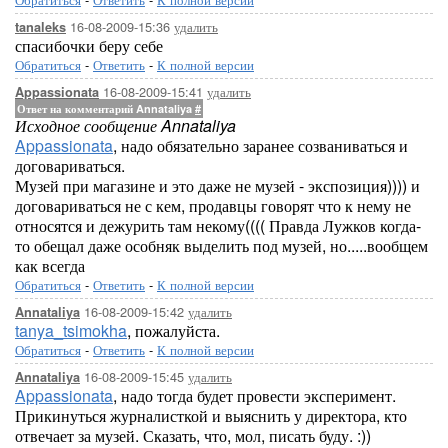
16-08-2009-15:36
удалить
tanaleks
спасибочки беру себе
Обратиться
-
Ответить
-
К полной версии
16-08-2009-15:41
удалить
Appassionata
Ответ на комментарий Annataliya
#
Исходное сообщение Annataliya
Appassionata
, надо обязательно заранее созваниваться и
договариваться.
Музей при магазине и это даже не музей - экспозиция)))) и
договариваться не с кем, продавцы говорят что к нему не
относятся и дежурить там некому(((( Правда Лужков когда-
то обещал даже особняк выделить под музей, но.....вообщем
как всегда
Обратиться
-
Ответить
-
К полной версии
16-08-2009-15:42
удалить
Annataliya
tanya_tsimokha
, пожалуйста.
Обратиться
-
Ответить
-
К полной версии
16-08-2009-15:45
удалить
Annataliya
Appassionata
, надо тогда будет провести эксперимент.
Прикинуться журналисткой и выяснить у директора, кто
отвечает за музей. Сказать, что, мол, писать буду. :))