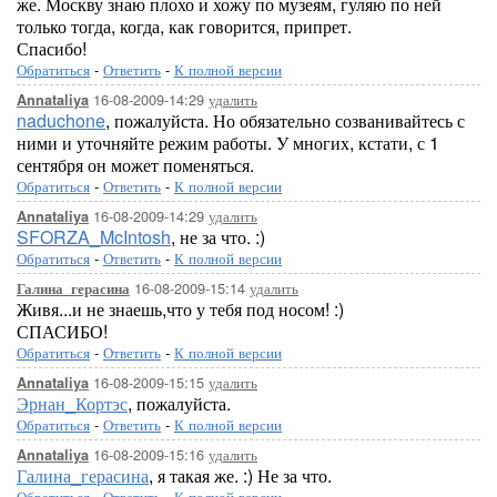
же. Москву знаю плохо и хожу по музеям, гуляю по ней
только тогда, когда, как говорится, припрет.
Спасибо!
Обратиться
-
Ответить
-
К полной версии
16-08-2009-14:29
удалить
Annataliya
naduchone
, пожалуйста. Но обязательно созванивайтесь с
ними и уточняйте режим работы. У многих, кстати, с 1
сентября он может поменяться.
Обратиться
-
Ответить
-
К полной версии
16-08-2009-14:29
удалить
Annataliya
SFORZA_McIntosh
, не за что. :)
Обратиться
-
Ответить
-
К полной версии
16-08-2009-15:14
удалить
Галина_герасина
Живя...и не знаешь,что у тебя под носом! :)
СПАСИБО!
Обратиться
-
Ответить
-
К полной версии
16-08-2009-15:15
удалить
Annataliya
Эрнан_Кортэс
, пожалуйста.
Обратиться
-
Ответить
-
К полной версии
16-08-2009-15:16
удалить
Annataliya
Галина_герасина
, я такая же. :) Не за что.
Обратиться
-
Ответить
-
К полной версии