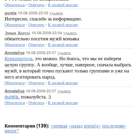
Обратиться
-
Ответить
-
К полной версии
16-08-2009-23:03
удалить
gurela
Интересно, спасибо за информацию.
Обратиться
-
Ответить
-
К полной версии
16-08-2009-23:04
удалить
Эрнан_Кортэс
обязательно посетим музей коньяка
Обратиться
-
Ответить
-
К полной версии
16-08-2009-23:07
удалить
Annataliya
Керкинитида
, это можно. Но боюсь, что мы не наберем
целую группу. А вообще, лучше, наверное, сначала выбрать
музей, в который точно пускают только группами и уже на
него агитировать народ.
Обратиться
-
Ответить
-
К полной версии
16-08-2009-23:07
удалить
Annataliya
gurela
, пожалуйста. :)
Обратиться
-
Ответить
-
К полной версии
Комментарии (139):
«первая
«назад
вперёд»
последняя»
вверх^