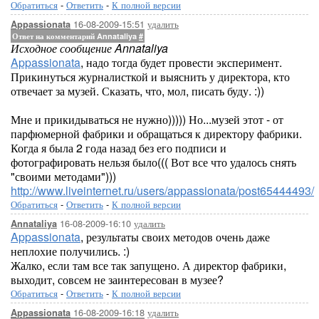
Обратиться
-
Ответить
-
К полной версии
16-08-2009-15:51
удалить
Appassionata
Ответ на комментарий Annataliya
#
Исходное сообщение Annataliya
Appassionata
, надо тогда будет провести эксперимент.
Прикинуться журналисткой и выяснить у директора, кто
отвечает за музей. Сказать, что, мол, писать буду. :))
Мне и прикидываться не нужно))))) Но...музей этот - от
парфюмерной фабрики и обращаться к директору фабрики.
Когда я была 2 года назад без его подписи и
фотографировать нельзя было((( Вот все что удалось снять
"своими методами")))
http://www.liveinternet.ru/users/appassionata/post65444493/
Обратиться
-
Ответить
-
К полной версии
16-08-2009-16:10
удалить
Annataliya
Appassionata
, результаты своих методов очень даже
неплохие получились. :)
Жалко, если там все так запущено. А директор фабрики,
выходит, совсем не заинтересован в музее?
Обратиться
-
Ответить
-
К полной версии
16-08-2009-16:18
удалить
Appassionata