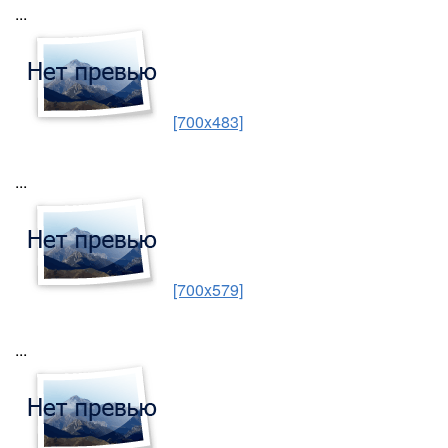
...
[700x483]
...
[700x579]
...