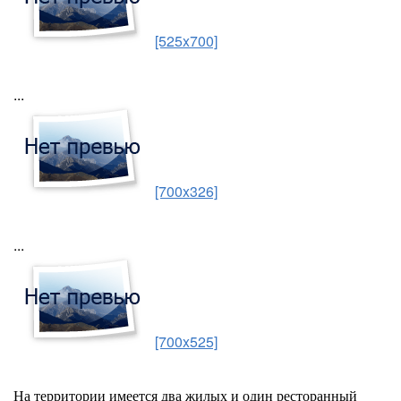
[525x700]
...
[700x326]
...
[700x525]
На территории имеется два жилых и один ресторанный