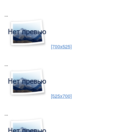
...
[700x525]
...
[525x700]
...