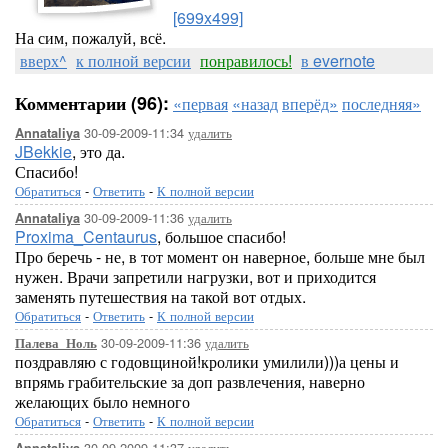
[699x499]
На сим, пожалуй, всё.
вверх^
к полной версии
понравилось!
в evernote
Комментарии (96):
«первая
«назад
вперёд»
последняя»
30-09-2009-11:34
удалить
Annataliya
JBekkie
, это да.
Спасибо!
Обратиться
-
Ответить
-
К полной версии
30-09-2009-11:36
удалить
Annataliya
Proxima_Centaurus
, большое спасибо!
Про беречь - не, в тот момент он наверное, больше мне был
нужен. Врачи запретили нагрузки, вот и приходится
заменять путешествия на такой вот отдых.
Обратиться
-
Ответить
-
К полной версии
30-09-2009-11:36
удалить
Палева_Ноль
поздравляю с годовщиной!кролики умилили)))а цены и
впрямь грабительские за доп развлечения, наверно
желающих было немного
Обратиться
-
Ответить
-
К полной версии
30-09-2009-11:37
удалить