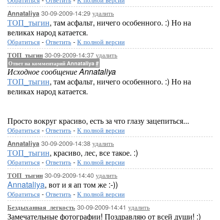
30-09-2009-14:29
удалить
Annataliya
ТОП_тыгин
, там асфальт, ничего особенного. :) Но на
великах народ катается.
Обратиться
-
Ответить
-
К полной версии
30-09-2009-14:37
удалить
ТОП_тыгин
Ответ на комментарий Annataliya
#
Исходное сообщение Annataliya
ТОП_тыгин
, там асфальт, ничего особенного. :) Но на
великах народ катается.
Просто вокруг красиво, есть за что глазу зацепиться...
Обратиться
-
Ответить
-
К полной версии
30-09-2009-14:38
удалить
Annataliya
ТОП_тыгин
, красиво, лес, все такое. :)
Обратиться
-
Ответить
-
К полной версии
30-09-2009-14:40
удалить
ТОП_тыгин
Annataliya
, вот и я ап том же :-))
Обратиться
-
Ответить
-
К полной версии
30-09-2009-14:41
удалить
Бездыханная_легкость
Замечательные фотографии! Поздравляю от всей души! :)