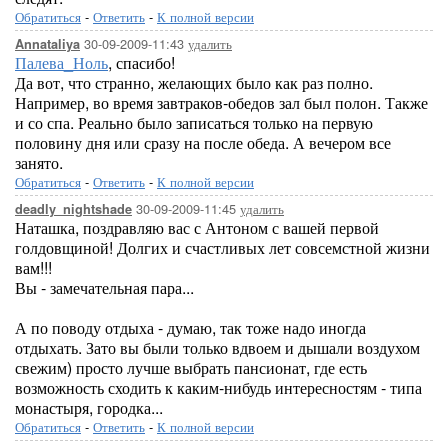
Обратиться
-
Ответить
-
К полной версии
30-09-2009-11:43
удалить
Annataliya
Палева_Ноль
, спасибо!
Да вот, что странно, желающих было как раз полно.
Например, во время завтраков-обедов зал был полон. Также
и со спа. Реально было записаться только на первую
половину дня или сразу на после обеда. А вечером все
занято.
Обратиться
-
Ответить
-
К полной версии
30-09-2009-11:45
удалить
deadly_nightshade
Наташка, поздравляю вас с Антоном с вашей первой
голдовщиной! Долгих и счастливых лет совсемстной жизни
вам!!!
Вы - замечательная пара...
А по поводу отдыха - думаю, так тоже надо иногда
отдыхать. Зато вы были только вдвоем и дышали воздухом
свежим) просто лучше выбрать пансионат, где есть
возможность сходить к каким-нибудь интересностям - типа
монастыря, городка...
Обратиться
-
Ответить
-
К полной версии