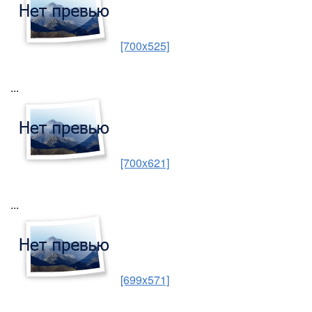
[700x525]
...
[700x621]
...
[699x571]