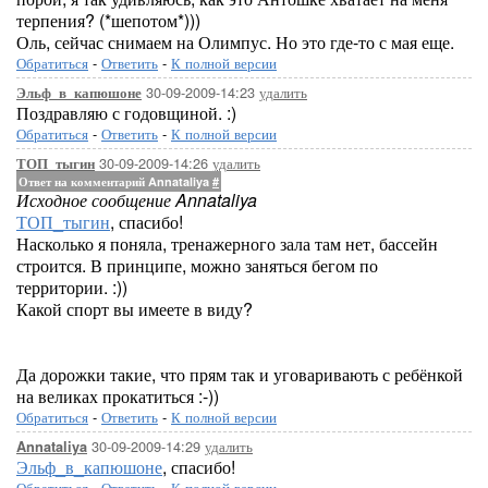
терпения? (*шепотом*)))
Оль, сейчас снимаем на Олимпус. Но это где-то с мая еще.
Обратиться
-
Ответить
-
К полной версии
30-09-2009-14:23
удалить
Эльф_в_капюшоне
Поздравляю с годовщиной. :)
Обратиться
-
Ответить
-
К полной версии
30-09-2009-14:26
удалить
ТОП_тыгин
Ответ на комментарий Annataliya
#
Исходное сообщение Annataliya
ТОП_тыгин
, спасибо!
Насколько я поняла, тренажерного зала там нет, бассейн
строится. В принципе, можно заняться бегом по
территории. :))
Какой спорт вы имеете в виду?
Да дорожки такие, что прям так и уговаривають с ребёнкой
на великах прокатиться :-))
Обратиться
-
Ответить
-
К полной версии
30-09-2009-14:29
удалить
Annataliya
Эльф_в_капюшоне
, спасибо!
Обратиться
-
Ответить
-
К полной версии