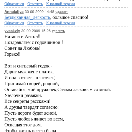
Обратиться
-
Ответить
-
К полной версии
30-09-2009-14:48
удалить
Annataliya
Бездыханная_легкость
, большое спасибо!
Обратиться
-
Ответить
-
К полной версии
30-09-2009-15:26
удалить
yvaskyly
Наташа и Антон!!
Поздравляем с годовщиной!!
Совет да Любовь!!
Горько!!
Вот и ситцевый годок -
Дарит муж жене платок.
И она в ответ - платочек;
Принимай скорей, родной,
Оставайся, мой дружочек,Самым ласковым со мной.
Узелочки развяжи.
Все секреты расскажи!
А друзья твердят согласно:
Пусть дорога будет ясной,
Пусть любовь живет во всем,
Освещая этот дом.
Чтобы жизнь всегда была