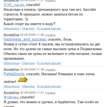
Annataliya
ТОП_тыгин
, спасибо!
Насколько я поняла, тренажерного зала там нет, бассейн
строится. В принципе, можно заняться бегом по
территории. :))
Какой спорт вы имеете в виду?
Обратиться
-
Ответить
-
К полной версии
30-09-2009-11:38
удалить
Annataliya
happiness_and_success
, спасибо, Лиля.
Номер в сутки стоит 4 тысячи, мы останавливались на две
ночи. Но это далеко не самые высокие цены в Подмосковье.
Обычно такие же цены не включают в себя питание, только
проживание.
Обратиться
-
Ответить
-
К полной версии
30-09-2009-11:38
удалить
Annataliya
PetiteSouris
, спасибо, Наташик! Ромашки я тоже очень
люблю!
Обратиться
-
Ответить
-
К полной версии
30-09-2009-11:41
удалить
Annataliya
Фуфочка
, спасибо!
Я думаю, что можно и удочки, и бадбинтон. Там особо не
следят.