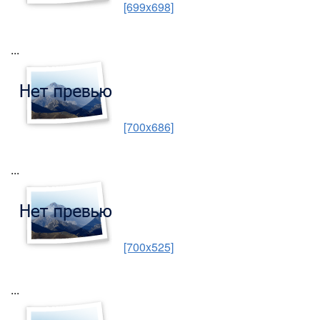
[699x698]
...
[700x686]
...
[700x525]
...