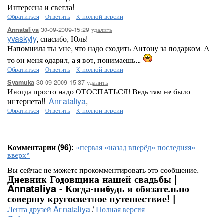
Интересна и светла!
Обратиться
-
Ответить
-
К полной версии
30-09-2009-15:29
удалить
Annataliya
yvaskyly
, спасибо, Юль!
Напомнила ты мне, что надо сходить Антону за подарком. А
то он меня одарил, а я вот, понимаешь...
Обратиться
-
Ответить
-
К полной версии
30-09-2009-15:37
удалить
Syamuka
Иногда просто надо ОТОСПАТЬСЯ! Ведь там не было
интернета!!!
Annataliya
,
Обратиться
-
Ответить
-
К полной версии
Комментарии (96):
«первая
«назад
вперёд»
последняя»
вверх^
Вы сейчас не можете прокомментировать это сообщение.
Дневник Годовщина нашей свадьбы |
Annataliya - Когда-нибудь я обязательно
совершу кругосветное путешествие! |
Лента друзей Annataliya
/
Полная версия