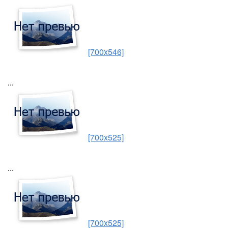
[700x546]
...
[700x525]
...
[700x525]