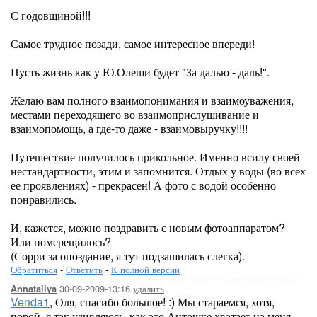
С годовщиной!!!
Самое трудное позади, самое интересное впереди!
Пусть жизнь как у Ю.Олеши будет "За далью - даль!".
Желаю вам полного взаимопонимания и взаимоуважения,
местами переходящего во взаимоприслушивание и
взаимопомощь, а где-то даже - взаимовыручку!!!!
Путешествие получилось прикольное. Именно всилу своей
нестандартности, этим и запомнится. Отдых у воды (во всех
ее проявлениях) - прекрасен! А фото с водой особенно
понравились.
И, кажется, можно поздравить с новым фотоаппаратом?
Или померещилось?
(Сорри за опоздание, я тут подзашилась слегка).
Обратиться
-
Ответить
-
К полной версии
30-09-2009-13:16
удалить
Annataliya
Venda1
, Оля, спасибо большое! :) Мы стараемся, хотя,
порой, я так удивляюсь, как это Антошке хватает на меня