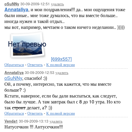
30-09-2009-12:51
удалить
oSuNNy
Annataliya
, и мои поздравления!!! да.. мои ощущения тоже
были иные.. мне тоже думалось, что вы вместе больше..
иногда нужен и такой отдых..
мы вот, например, мечтаем о таком ничего неделании.. )))))
[699x557]
Обратиться
-
Ответить
-
К полной версии
30-09-2009-12:53
удалить
Annataliya
oSuNNy
, спасибо! :))
Ой, а почему, интересно, так кажется, что мы вместе
больше? :)
Кстати, наверное, если бы дали выспаться, как следует,
было бы лучше. А там завтрак был с 8 до 10 утра. Но кто
так
строит
делает, а? :))
Обратиться
-
Ответить
-
К полной версии
30-09-2009-13:13
удалить
Venda1
Натусечкин !!! Антусечкин!!!