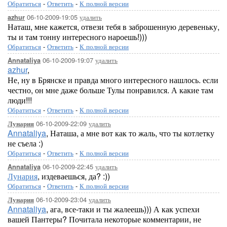
Обратиться
-
Ответить
-
К полной версии
06-10-2009-19:05
удалить
azhur
Наташ, мне кажется, отвези тебя в заброшенную деревеньку,
ты и там тонну интересного нароешь!)))
Обратиться
-
Ответить
-
К полной версии
06-10-2009-19:07
удалить
Annataliya
azhur
,
Не, ну в Брянске и правда много интересного нашлось. если
честно, он мне даже больше Тулы понравился. А какие там
люди!!!
Обратиться
-
Ответить
-
К полной версии
06-10-2009-22:09
удалить
Лунария
Annataliya
, Наташа, а мне вот как то жаль, что ты котлетку
не съела :)
Обратиться
-
Ответить
-
К полной версии
06-10-2009-22:45
удалить
Annataliya
Лунария
, издеваешься, да? :))
Обратиться
-
Ответить
-
К полной версии
06-10-2009-23:04
удалить
Лунария
Annataliya
, ага, все-таки и ты жалеешь))) А как успехи
вашей Пантеры? Почитала некоторые комментарии, не