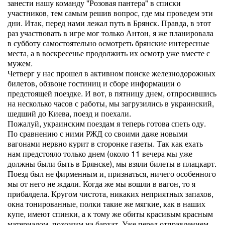
занести нашу команду "Розовая пантера" в списки
участников, тем самым решив вопрос, где мы проведем эти
дни. Итак, перед нами лежал путь в Брянск. Правда, в этот
раз участвовать в игре мог только Антон, я же планировала
в субботу самостоятельно осмотреть брянские интересные
места, а в воскресенье продолжить их осмотр уже вместе с
мужем.
Четверг у нас прошел в активном поиске железнодорожных
билетов, обзвоне гостиниц и сборе информации о
предстоящей поездке. И вот, в пятницу днем, отпросившись
на несколько часов с работы, мы загрузились в украинский,
шедший до Киева, поезд и поехали.
Пожалуй, украинским поездам я теперь готова спеть оду.
По сравнению с ними РЖД со своими даже новыми
вагонами нервно курит в сторонке газеты. Так как ехать
нам предстояло только днем (около 11 вечера мы уже
должны были быть в Брянске), мы взяли билеты в плацкарт.
Поезд был не фирменным и, признаться, ничего особенного
мы от него не ждали. Когда же мы вошли в вагон, то я
прибалдела. Кругом чистота, никаких неприятных запахов,
окна тонированные, полки такие же мягкие, как в наших
купе, имеют спинки, а к тому же обиты красивым красным
материалом, похожим на бархат. Уже перед отправлением