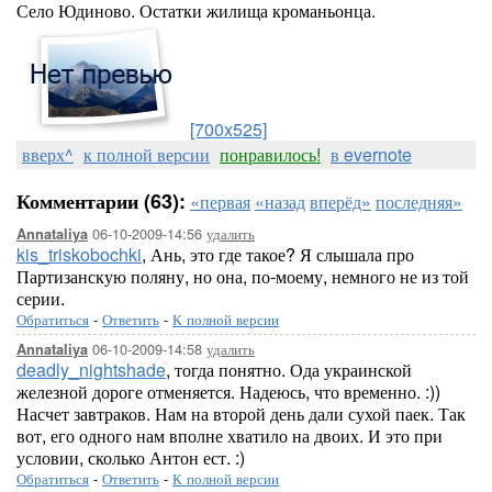
Село Юдиново. Остатки жилища кроманьонца.
[700x525]
вверх^
к полной версии
понравилось!
в evernote
Комментарии (63):
«первая
«назад
вперёд»
последняя»
06-10-2009-14:56
удалить
Annataliya
kis_triskobochki
, Ань, это где такое? Я слышала про
Партизанскую поляну, но она, по-моему, немного не из той
серии.
Обратиться
-
Ответить
-
К полной версии
06-10-2009-14:58
удалить
Annataliya
deadly_nightshade
, тогда понятно. Ода украинской
железной дороге отменяется. Надеюсь, что временно. :))
Насчет завтраков. Нам на второй день дали сухой паек. Так
вот, его одного нам вполне хватило на двоих. И это при
условии, сколько Антон ест. :)
Обратиться
-
Ответить
-
К полной версии