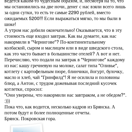
ведется каким-то чудесным образом, и, несмотря на то, что
мы остановились на две ночи, денег с нас взяли всего лишь
за одни сутки, то есть те самые 2290 рублей, вместо
ожидаемых 5200!!! Если выражаться мягко, то мы были в
шоке!
А утром нас добили окончательно! Оказывается, что в эту
стоимость еще входил завтрак. Как вы думаете, как нас
накормили в "Чернигове"? По-континентальному
колбаской, сыром и маслицем или в виде шведского стола,
как это часто бывает в большинстве отелей? А вот и нет.
Перечисляю, что подали на завтрак в "Чернигове" каждому
из нас: кашу гречневую на молоке, салат типа "Оливье",
котлету с картофельным пюре, блинчики, йогурт, булочку,
масло и хлеб, чай "Гринфилд"! Я не осилила и половины
блюд, а Антон, с трудом дожевывая последний кусочек
котлетки, спросил:
"Они уверены, что накормили нас завтраком, а не обедом?".
:)))
Пока что, как водится, несколько кадров из Брянска. А
потом будут и более полноценные отчеты.
Брянск. Покровская гора.