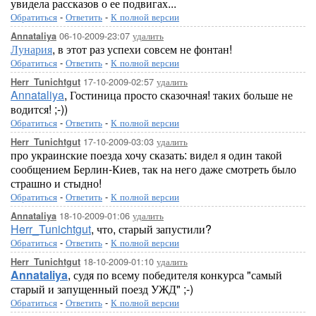
увидела рассказов о ее подвигах...
Обратиться
-
Ответить
-
К полной версии
06-10-2009-23:07
удалить
Annataliya
Лунария
, в этот раз успехи совсем не фонтан!
Обратиться
-
Ответить
-
К полной версии
17-10-2009-02:57
удалить
Herr_Tunichtgut
Annataliya
, Гостиница просто сказочная! таких больше не
водится! ;-))
Обратиться
-
Ответить
-
К полной версии
17-10-2009-03:03
удалить
Herr_Tunichtgut
про украинские поезда хочу сказать: видел я один такой
сообщением Берлин-Киев, так на него даже смотреть было
страшно и стыдно!
Обратиться
-
Ответить
-
К полной версии
18-10-2009-01:06
удалить
Annataliya
Herr_Tunichtgut
, что, старый запустили?
Обратиться
-
Ответить
-
К полной версии
18-10-2009-01:10
удалить
Herr_Tunichtgut
Annataliya
, судя по всему победителя конкурса "самый
старый и запущенный поезд УЖД" ;-)
Обратиться
-
Ответить
-
К полной версии