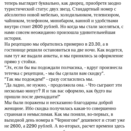
теперь выглядит буквально, как дворец, приобретя заодно
туристический статус двух звезд. Стандартный номер с
абсолютно новой мебелью, холодильником, телевизором,
чайником, телефоном, минибаром, ванной и удобствами
внутри стоит 2600 рублей. Но когда мы стали заселяться, с
нами совсем неожиданно произошла удивительнейшая
история.
На рецепцию мы обратились примерно в 23.30, а в
гостинице решили остановиться на две ночи. Как водится,
нам тут же выдали анкеты, и мы принялись за оформление
прямо у стойки.
"Эх, если бы вы подождали полчасика, - вдруг произнесла
тетечка с рецепции, - мы бы сделали вам скидку".
"Так мы подождем!" - сразу согласились мы.
"Да ладно, не нужно, - продолжила она. - Что сыграют эти
несколько минут? Я и так вас оформлю, как будто вы
пришли после двенадцати!"
Мы были поражены и несказанно благодарны доброй
женщине. Ибо скидка получилась какая-то совершенно
странная и немыслимая. Как мы поняли, во-первых, в
выходной день номера в "Чернигове" дешевеют и стоят уже
не 2600, а 2290 рублей. А во-вторых, расчет времени здесь