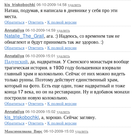
06-10-2009-14:58
удалить
kis_triskobochki
Наташ, подумав, я написала в дневнике у себя про эти
места.
Обратиться
-
Ответить
-
К полной версии
06-10-2009-14:59
удалить
Annataliya
Natalie_The_Grail
, ага. :) Надеюсь, со временем там не
обнаглеют и будут принимать так же здорово. :)
Обратиться
-
Ответить
-
К полной версии
06-10-2009-15:01
удалить
Annataliya
Падунский
, да, надвратная. У Свенского монастыря вообще
трагическая история. в 1930 году большевики взорвали
главный храм и колокольню. Сейчас от них можно видеть
только руины. Поэтому действует единственный храм,
который на фото. Есть еще один, тоже надвратный и тоже
конца 17 века, но он на реставрации. Ну и вдобавок монахи
построили новую колокольню.
Обратиться
-
Ответить
-
К полной версии
06-10-2009-15:02
удалить
Annataliya
kis_triskobochki
, а, хорошо. Сейчас загляну.
Обратиться
-
Ответить
-
К полной версии
06-10-2009-15:03
удалить
Максимилиана_Вирс