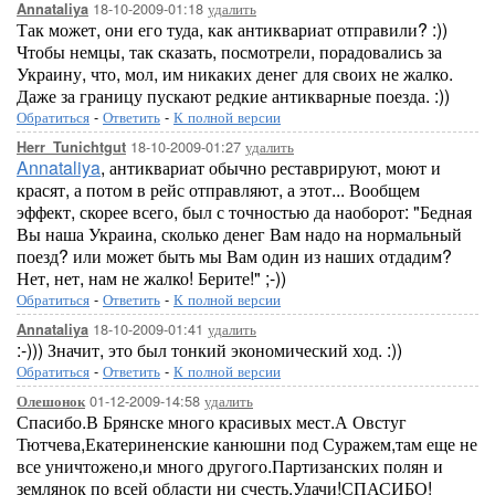
18-10-2009-01:18
удалить
Annataliya
Так может, они его туда, как антиквариат отправили? :))
Чтобы немцы, так сказать, посмотрели, порадовались за
Украину, что, мол, им никаких денег для своих не жалко.
Даже за границу пускают редкие антикварные поезда. :))
Обратиться
-
Ответить
-
К полной версии
18-10-2009-01:27
удалить
Herr_Tunichtgut
Annataliya
, антиквариат обычно реставрируют, моют и
красят, а потом в рейс отправляют, а этот... Вообщем
эффект, скорее всего, был с точностью да наоборот: "Бедная
Вы наша Украина, сколько денег Вам надо на нормальный
поезд? или может быть мы Вам один из наших отдадим?
Нет, нет, нам не жалко! Берите!" ;-))
Обратиться
-
Ответить
-
К полной версии
18-10-2009-01:41
удалить
Annataliya
:-))) Значит, это был тонкий экономический ход. :))
Обратиться
-
Ответить
-
К полной версии
01-12-2009-14:58
удалить
Олешонок
Спасибо.В Брянске много красивых мест.А Овстуг
Тютчева,Екатериненские канюшни под Суражем,там еще не
все уничтожено,и много другого.Партизанских полян и
землянок по всей области ни счесть.Удачи!СПАСИБО!