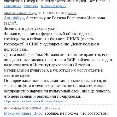
увозится в Питер и не оставляется им в музей. Вот и всё. :)
Обратиться
-
Ответить
-
К полной версии
06-10-2009-15:16
удалить
Максимилиана_Вирс
Annataliya
, А тетеньку не Беляева Валентина Ивановна
звали?..
Значит, эти двое уехали уже..
Финансирование на федеральный объект идет из
госбюджета, а сейчас - из бюджета ИИМК (то есть
госбюджет) и СПбГУ одновременно. Денег больше в
полтора раза.
Да там вообще война. Но мало ли что им не нравится, есть
определенные законы, по которым ВСЕ найденные находки
надо отвозить в Институт археологии (Истории
материальной культуры), а уж оттуда их могут отдать в
местные музеи.
Они врое даже пытались сами там в земле ковыряться, но
так как нифига в технике раскопок не понимают, только
беспредметно нарушили культурный слой, им еще повезло,
что дело замяли и разрешили по-дружески.
Обратиться
-
Ответить
-
К полной версии
06-10-2009-15:20
удалить
Annataliya
Максимилиана_Вирс
, вообще, не похоже, что богатством