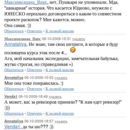
Максимилиана_Вирс
, нет, Пушкари не упоминали. Мда,
"шикарная" история. Что касается Юдиово, неужели с
ЮНЕСКО нереально договориться о каком-то совместном
проекте раскопок? Мне кажется, можно.
Она самая. :))
Обратиться
-
Ответить
-
К полной версии
06-10-2009-15:51
удалить
Максимилиана_Вирс
Annataliya
, Не знаю, там свои интриги, в которые я буду
посвящена курса этак после 4...
Ага, мой начальник экспедиции, замечательная бабулька,
жутко строгая, но справедливая =)
Обратиться
-
Ответить
-
К полной версии
06-10-2009-15:53
удалить
Annataliya
Мне она тоже понравилась. :)
Обратиться
-
Ответить
-
К полной версии
06-10-2009-18:49
удалить
Venda1
А может, вас за ревизоров приняли? "К нам едет ревизор!"
:)))
Обратиться
-
Ответить
-
К полной версии
06-10-2009-18:57
удалить
Annataliya
Venda1
, да ты шо??? :))