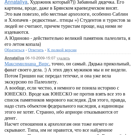
Annataliya
, Художник который?)) Забавный дядечка. Его
картины, вроде, даже в Брянском краеведческом висят.
Это вам повезло, ибо местные археологи, особенно Саблин
и Хлопачев - редкостные.. птицы =) Студентов и туристов за
людей не считают, причем туристам проще, над ними не
издеваются.
А Юдиново - действительно великий памятник палеолита, я
его летом копала)
Обратиться
-
Ответить
-
К полной версии
06-10-2009-15:07
удалить
Annataliya
Максимилиана_Вирс
, точно, он самый. Дядька прикольный,
фанат своего дела. :) А этих двух мужиков мы и не видели.
Потом Гришин нас передал тетечке, и она уже вела
экскурсию по Палеолиту.
А вообще, если честно, я немного не поняла историю с
ЮНЕСКО. Вроде как ЮНЕСКО не против взять все это в
список памятников мирового наследия. Для этого, правда,
надо стать объектом федерального наследия, а юдиновцы
этого не хотят. Странно, ибо априори отказываются от
денег.
Насчет отношения к археологам они тоже ничего не
скрывают. Типа, им не нравится, что все найденное