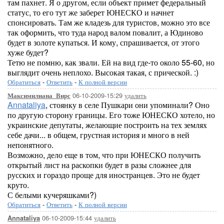
там пахнет. Я о другом, если объект примет федеральный
статус, то его тут же заберет ЮНЕСКО и начнет
спонсировать. Там же кладезь для туристов, можно это все
так оформить, что туда народ валом повалит, а Юдиново
будет в золоте купаться. И кому, спрашивается, от этого
хуже будет?
Тетю не помню, как звали. Ей на вид где-то около 55-60, но
выглядит очень неплохо. Высокая такая, с прической. :)
Обратиться
-
Ответить
-
К полной версии
06-10-2009-15:29
удалить
Максимилиана_Вирс
Annataliya
, стоянку в селе Пушкари они упоминали? Оно
по другую сторону границы. Его тоже ЮНЕСКО хотело, но
украинские депутаты, желающие построить на тех землях
себе дачи... в общем, грустная история и много в ней
непонятного.
Возможно, дело еще в том, что при ЮНЕСКО получить
открытый лист на раскопки будет в разы сложнее для
русских и гораздо проще для иностранцев. Это не будет
круто.
С белыми кучеряшками?)
Обратиться
-
Ответить
-
К полной версии
06-10-2009-15:44
удалить
Annataliya