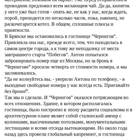
проводник предложил всем желающим чай. Да-да, кипяток
у него уже был готов - опять же, не как у нас, когда ждать,
порой, приходится по несколько часов, пока, наконец, не
раскочегарится котел. В общем, сплошные плюсы и
приятности.
В Брянске мы остановились в гостинице "Чернигов".
Привлекла она нас, прежде всего, тем, что находилась в
самом центре города, а к тому же неподалеку от места
завтрашнего старта "Побегов". Антон попытался
забронировать номер еще из Москвы, но за бронь в
"Чернигове" просили четверть от стоимости номера, и мы
засомневались.
"Да не волнуйтесь вы, - уверили Антона по телефону, - в
выходные свободные номера у нас всегда есть. Приезжайте
без брони!".
Так мы и сделали. И "Чернигов" оказался потрясающим во
всех отношениях. Здание, в котором располагалась
гостиница, было построено в эпоху расцвета социализма и в
архитектурном плане являет собой сталинский ампир с
колоннами, высоченными потолками, монументальными
лестницами и всеми отсюда вытекающими. Но около года
назад здесь провели глобальный капремонт, и гостиница