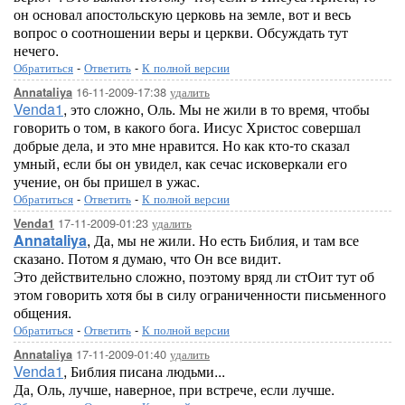
он основал апостольскую церковь на земле, вот и весь
вопрос о соотношении веры и церкви. Обсуждать тут
нечего.
Обратиться
-
Ответить
-
К полной версии
16-11-2009-17:38
удалить
Annataliya
Venda1
, это сложно, Оль. Мы не жили в то время, чтобы
говорить о том, в какого бога. Иисус Христос совершал
добрые дела, и это мне нравится. Но как кто-то сказал
умный, если бы он увидел, как сечас исковеркали его
учение, он бы пришел в ужас.
Обратиться
-
Ответить
-
К полной версии
17-11-2009-01:23
удалить
Venda1
Annataliya
, Да, мы не жили. Но есть Библия, и там все
сказано. Потом я думаю, что Он все видит.
Это действительно сложно, поэтому вряд ли стОит тут об
этом говорить хотя бы в силу ограниченности письменного
общения.
Обратиться
-
Ответить
-
К полной версии
17-11-2009-01:40
удалить
Annataliya
Venda1
, Библия писана людьми...
Да, Оль, лучше, наверное, при встрече, если лучше.