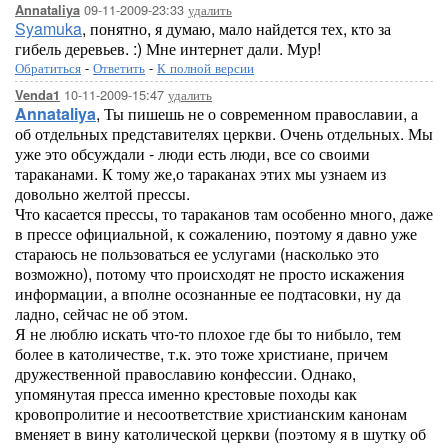
09-11-2009-23:33
удалить
Annataliya
Syamuka
, понятно, я думаю, мало найдется тех, кто за
гибель деревьев. :) Мне интернет дали. Мур!
Обратиться
-
Ответить
-
К полной версии
10-11-2009-15:47
удалить
Venda1
Annataliya
, Ты пишешь не о современном православии, а
об отдельных представителях церкви. Очень отдельных. Мы
уже это обсуждали - люди есть люди, все со своими
тараканами. К тому же,о тараканах этих мы узнаем из
довольно желтой прессы.
Что касается прессы, то тараканов там особенно много, даже
в прессе официальной, к сожалению, поэтому я давно уже
стараюсь не пользоваться ее услугами (насколько это
возможно), потому что происходят не просто искажения
информации, а вполне осознанные ее подтасовки, ну да
ладно, сейчас не об этом.
Я не люблю искать что-то плохое где бы то нибыло, тем
более в католичестве, т.к. это тоже христиане, причем
дружественной православию конфессии. Однако,
упомянутая пресса именно крестовые походы как
кровопролитие и несоответствие христианским канонам
вменяет в вину католической церкви (поэтому я в шутку об