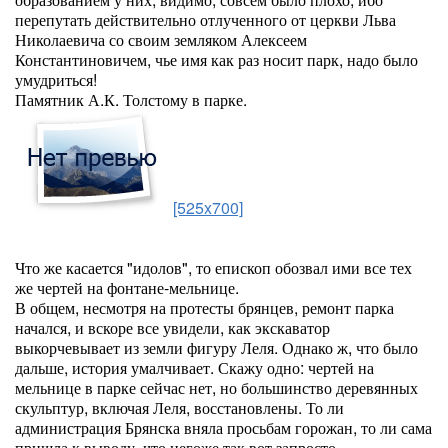
перепутать действительно отлученного от церкви Льва
Николаевича со своим земляком Алексеем
Константиновичем, чье имя как раз носит парк, надо было
умудриться!
Памятник А.К. Толстому в парке.
[525x700]
Что же касается "идолов", то епископ обозвал ими все тех
же чертей на фонтане-мельнице.
В общем, несмотря на протесты брянцев, ремонт парка
начался, и вскоре все увидели, как экскаватор
выкорчевывает из земли фигуру Леля. Однако ж, что было
дальше, история умалчивает. Скажу одно: чертей на
мельнице в парке сейчас нет, но большинство деревянных
скульптур, включая Леля, восстановлены. То ли
администрация Брянска вняла просьбам горожан, то ли сама
пришла к выводу, что негоже так вот запросто