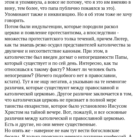
этом и упомянула, а вовсе не потому, что я это им вменяю в
вину, тем более, что папа публично покаялся за это).
Упоминают также и инквизицию. Но я об этом тоже не хочу
говорить.
Потом были индульгенции, которые породили раскол
церкви и появление протестантизма, а впоследствии -
множества протестантского толка течений, причем Лютер,
как ты знаешь резко осудил представителей католичества за
двуличие и несоответствие канонам. При этом, в
католичестве был введен догмат о непогрешимости Папы,
который существует и по сей день. Интересно, как ты
относишься к такому факту? Может ли человек быть
непогрешим? (Ничего подобного нет в православии,
кстати). Тут я не ищу негатив, а указываю на те немногие
различия, которые существуют между православной и
католической церковью. Другое различие заключается в том,
что католическая церковь не признает в полной мере
таинства евхаристии, которое было установлено Иисусом
Христом на тайной вечере. Вот, пожалуй, и все основные
различия между католической и православной церковью.
Есть и другие, но они менее существенные.
Но опять же - наверное не нам тут вести богословские
беседы. Я только прояснила немного различие конфессий. А