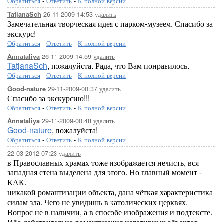
Обратиться
-
Ответить
-
К полной версии
26-11-2009-14:53
удалить
TatjanaSch
Замечательная творческая идея с парком-музеем. Спасибо за
экскурс!
Обратиться
-
Ответить
-
К полной версии
26-11-2009-14:59
удалить
Annataliya
TatjanaSch
, пожалуйста. Рада, что Вам понравилось.
Обратиться
-
Ответить
-
К полной версии
29-11-2009-00:37
удалить
Good-nature
Спасибо за экскурсию!!!
Обратиться
-
Ответить
-
К полной версии
29-11-2009-00:48
удалить
Annataliya
Good-nature
, пожалуйста!
Обратиться
-
Ответить
-
К полной версии
22-03-2012-07:23
удалить
в Православных храмах тоже изображается нечисть, вся
западная стена выделена для этого. Но главный момент -
КАК.
никакой романтизации объекта, дана чёткая характеристика
силам зла. Чего не увидишь в католических церквях.
Вопрос не в наличии, а в способе изображения и подтексте.
Ибо действительно романтизация негативных объектов