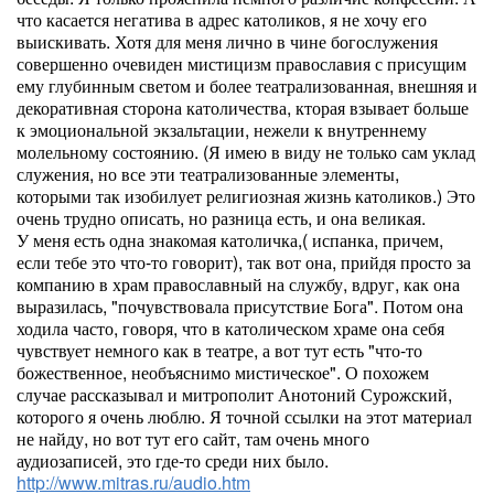
что касается негатива в адрес католиков, я не хочу его
выискивать. Хотя для меня лично в чине богослужения
совершенно очевиден мистицизм православия с присущим
ему глубинным светом и более театрализованная, внешняя и
декоративная сторона католичества, кторая взывает больше
к эмоциональной экзальтации, нежели к внутреннему
молельному состоянию. (Я имею в виду не только сам уклад
служения, но все эти театрализованные элементы,
которыми так изобилует религиозная жизнь католиков.) Это
очень трудно описать, но разница есть, и она великая.
У меня есть одна знакомая католичка,( испанка, причем,
если тебе это что-то говорит), так вот она, прийдя просто за
компанию в храм православный на службу, вдруг, как она
выразилась, "почувствовала присутствие Бога". Потом она
ходила часто, говоря, что в католическом храме она себя
чувствует немного как в театре, а вот тут есть "что-то
божественное, необъяснимо мистическое". О похожем
случае рассказывал и митрополит Анотоний Сурожский,
которого я очень люблю. Я точной ссылки на этот материал
не найду, но вот тут его сайт, там очень много
аудиозаписей, это где-то среди них было.
http://www.mitras.ru/audio.htm