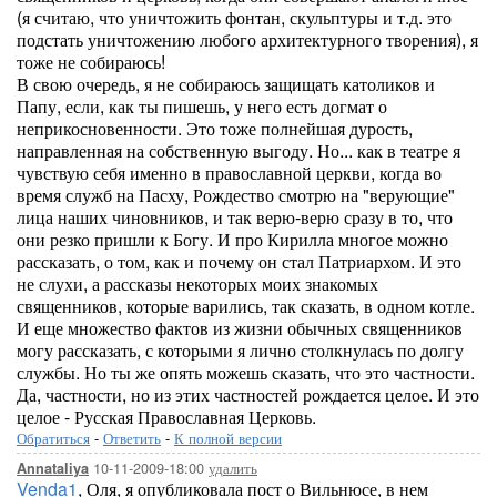
(я считаю, что уничтожить фонтан, скульптуры и т.д. это
подстать уничтожению любого архитектурного творения), я
тоже не собираюсь!
В свою очередь, я не собираюсь защищать католиков и
Папу, если, как ты пишешь, у него есть догмат о
неприкосновенности. Это тоже полнейшая дурость,
направленная на собственную выгоду. Но... как в театре я
чувствую себя именно в православной церкви, когда во
время служб на Пасху, Рождество смотрю на "верующие"
лица наших чиновников, и так верю-верю сразу в то, что
они резко пришли к Богу. И про Кирилла многое можно
рассказать, о том, как и почему он стал Патриархом. И это
не слухи, а рассказы некоторых моих знакомых
священников, которые варились, так сказать, в одном котле.
И еще множество фактов из жизни обычных священников
могу рассказать, с которыми я лично столкнулась по долгу
службы. Но ты же опять можешь сказать, что это частности.
Да, частности, но из этих частностей рождается целое. И это
целое - Русская Православная Церковь.
Обратиться
-
Ответить
-
К полной версии
10-11-2009-18:00
удалить
Annataliya
Venda1
, Оля, я опубликовала пост о Вильнюсе, в нем