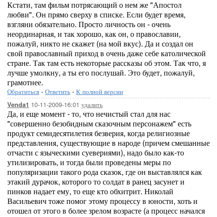
Кстати, там фильм потрясающий о нем же "Апостол
любви". Он прямо сверху в списке. Если будет время,
взгляни обязательно. Просто личность он - очень
неординарная, и так хорошо, как он, о православии,
пожалуй, никто не скажет (на мой вкус). Да и создал он
свой православный приход в очень даже себе католической
стране. Так там есть некоторые рассказы об этом. Так что, я
лучше умолкну, а ты его послушай. Это будет, пожалуй,
грамотнее.
Обратиться
-
Ответить
-
К полной версии
10-11-2009-16:01
удалить
Venda1
Да, и еще момент - то, что нечистый стал для нас
"совершенно безобидным сказочным персонажем" есть
продукт семидесятилетия безверия, когда религиозные
представления, существующие в народе (причем смешанные
отчасти с языческими суевериями), надо было как-то
утилизировать, и тогда были проведены меры по
популяризации такого рода сказок, где он выставлялся как
этакий дурачок, которого то солдат в ранец засунет и
пинков надает ему, то еще кто обхитрит. Николай
Васильевич тоже помог этому процессу в юности, хоть и
отошел от этого в более зрелом возрасте (а процесс начался