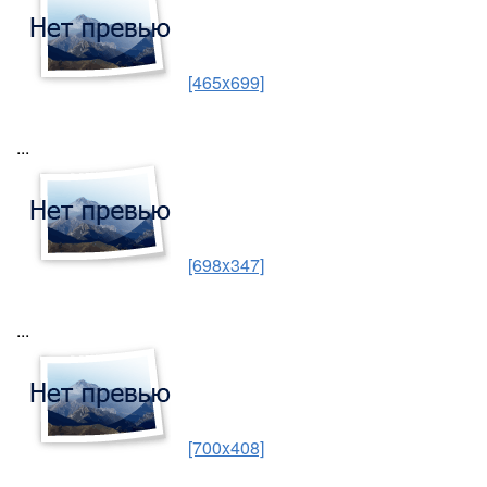
[465x699]
...
[698x347]
...
[700x408]