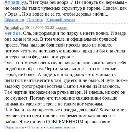
Annataliya
, "Нет худа без добра..." Не гибнуть бы деревьям -
не было бы таких чудесных скульптур в городе. Совсем, как
у Эрзя... Но я вовсе не за то, чтобы деревья гибли...
Обратиться
-
Ответить
-
К полной версии
09-11-2009-23:32
удалить
Annataliya
Venda1
, Оль, информации по парку в инете полно. И везде
она одна и та же. В том числе, в официальной брянской
прессе. Увы, дальше брянской прессы дело не пошло,
потому что тема не такая уж широкая, вряд ли бы она стала
интересна на федеральном уровне.
Оля, а по-моему очень глупо, когда церковь выставляет себя
подобным образом. Черти на мельнице - это сказочные
герои, не более. А видеть в них идолов - это ж дикость:
пытаться найти негатив там, где его и не было. Я чуть позже
выложу фотографии костела Святой Анны из Вильнюса.
Там чертик изображен на ручке двери. И знаешь, никого он
не смущает. Потому что тамошние священники больше
внимания уделяют вере, а не таким вот мелочам.
Чем были плохи крестовые походы для веры? Хотя ты мне
лучше что-то негативное в современном католичестве
найди. Я же пишу о СОВРЕМЕННОМ православии.
Обратиться
-
Ответить
-
К полной версии