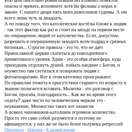
опасна и чревата, вспомните хотя бы фильмы о ворах в
законе. С нашего двора пять моих ровесников судимы. А им
всего лишь чуть за двадцать.
А по поводу того, что католические костёлы ближе к людям
- так этот фактор как раз и стоит на западе на первом месте
по отвращению людей от католичества. Если, допустим,
разрешить в операционную заходить всем подряд в грязных
ботинках... Строгие правила - это то, что не даёт
Православной церкви скатиться до повседневного
примитивного уровня. Храм - это особая атмосфера, куда
приходишь отдохнуть душой, побыть наедине с Богом, и
неуместно там суетиться и позировать людям с
фотоаппаратами. Вот в этом католики проигрывают.
По правилам этикета в присутствии старшего по возрасту и
званию полагается вставать. Молитва - это разговор с
Богом, просьба, благодарность... Как же во время этого
сидеть? даже чисто по человеческим меркам это -
неуважение. Множество таких вот нюансов
А всяких чиновников-католиков огромное количество.
Просто это само собой разумеется и поэтому не
афишируется, у них же не было более полувека репрессий
Обратиться
-
Ответить
-
К полной версии