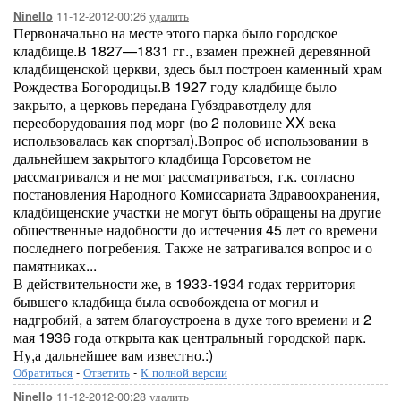
11-12-2012-00:26
удалить
Ninello
Первоначально на месте этого парка было городское
кладбище.В 1827—1831 гг., взамен прежней деревянной
кладбищенской церкви, здесь был построен каменный храм
Рождества Богородицы.В 1927 году кладбище было
закрыто, а церковь передана Губздравотделу для
переоборудования под морг (во 2 половине XX века
использовалась как спортзал).Вопрос об использовании в
дальнейшем закрытого кладбища Горсоветом не
рассматривался и не мог рассматриваться, т.к. согласно
постановления Народного Комиссариата Здравоохранения,
кладбищенские участки не могут быть обращены на другие
общественные надобности до истечения 45 лет со времени
последнего погребения. Также не затрагивался вопрос и о
памятниках...
В действительности же, в 1933-1934 годах территория
бывшего кладбища была освобождена от могил и
надгробий, а затем благоустроена в духе того времени и 2
мая 1936 года открыта как центральный городской парк.
Ну,а дальнейшее вам известно.:)
Обратиться
-
Ответить
-
К полной версии
11-12-2012-00:28
удалить
Ninello