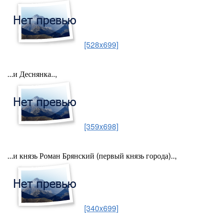
[528x699]
...и Деснянка..,
[359x698]
...и князь Роман Брянский (первый князь города)..,
[340x699]