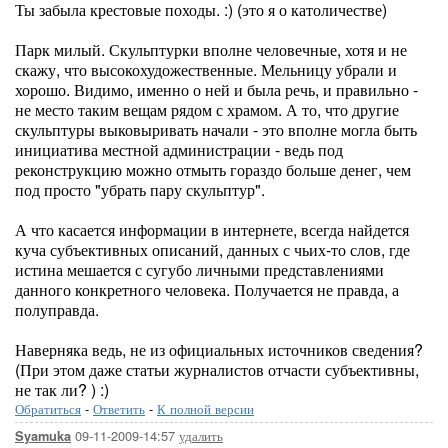
Ты забыла крестовые походы. :) (это я о католичестве)
Парк милый. Скульптурки вполне человечные, хотя и не
скажу, что высокохудожественные. Мельницу убрали и
хорошо. Видимо, именно о ней и была речь, и правильно -
не место таким вещам рядом с храмом. А то, что другие
скульптуры выковыривать начали - это вполне могла быть
инициатива местной администрации - ведь под
реконструкцию можно отмыть гораздо больше денег, чем
под просто "убрать пару скульптур".
А что касается информации в интернете, всегда найдется
куча субъективных описаний, данных с чьих-то слов, где
истина мешается с сугубо личными представлениями
данного конкретного человека. Получается не правда, а
полуправда.
Наверняка ведь, не из официальных источников сведения?
(При этом даже статьи журналистов отчасти субъективны,
не так ли? ) :)
Обратиться
-
Ответить
-
К полной версии
09-11-2009-14:57
удалить
Syamuka