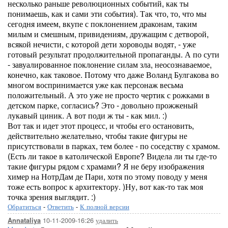
несколько раньше революционных событий, как ты
понимаешь, как и сами эти события). Так что, то, что мы
сегодня имеем, вкупе с поклонением драконам, таким
милым и смешным, привидениям, дружащим с детворой,
всякой нечисти, с которой дети хороводы водят, - уже
готовый результат продолжительной пропаганды. А по сути
- завуалированное поклонение силам зла, неосознаваемое,
конечно, как таковое. Потому что даже Воланд Булгакова во
многом воспринимается уже как персонаж весьма
положительный. А это уже не просто чертик с рожками в
детском парке, согласись? Это - довольно прожженый
лукавый циник. А вот поди ж ты - как мил. :)
Вот так и идет этот процесс, и чтобы его остановить,
действительно желательно, чтобы такие фигуры не
присутствовали в парках, тем более - по соседству с храмом.
(Есть ли такое в католической Европе? Видела ли ты где-то
такие фигуры рядом с храмами? Я не беру изображения
химер на НотрДам де Пари, хотя по этому поводу у меня
тоже есть вопрос к архитектору. )Ну, вот как-то так моя
точка зрения выглядит. :)
Обратиться
-
Ответить
-
К полной версии
10-11-2009-16:26
удалить
Annataliya