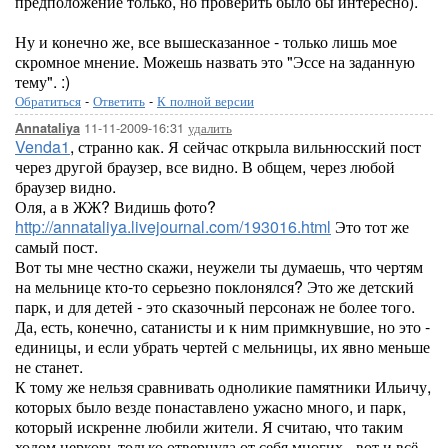
предположение только, но проверить было бы интересно).
Ну и конечно же, все вышесказанное - только лишь мое
скромное мнение. Можешь назвать это "Эссе на заданную
тему". :)
Обратиться
-
Ответить
-
К полной версии
11-11-2009-16:31
удалить
Annataliya
Venda1
, странно как. Я сейчас открыла вильнюсский пост
через другой браузер, все видно. В общем, через любой
браузер видно.
Оля, а в ЖЖ? Видишь фото?
http://annataliya.livejournal.com/193016.html
Это тот же
самый пост.
Вот ты мне честно скажи, неужели ты думаешь, что чертям
на мельнице кто-то серьезно поклонялся? Это же детский
парк, и для детей - это сказочный персонаж не более того.
Да, есть, конечно, сатанисты и к ним примкнувшие, но это -
единицы, и если убрать чертей с мельницы, их явно меньше
не станет.
К тому же нельзя сравнивать одноликие памятники Ильичу,
которых было везде понаставлено ужасно много, и парк,
который искренне любили жители. Я считаю, что таким
ходом церковь только отвернула от себя многих - вот и всё.