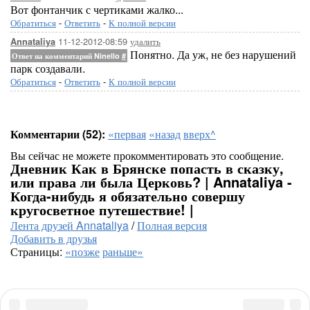
Вот фонтанчик с чертиками жалко...
Обратиться
-
Ответить
-
К полной версии
11-12-2012-08:59
удалить
Annataliya
Понятно. Да уж, не без нарушений
Ответ на комментарий Ninello
#
парк создавали.
Обратиться
-
Ответить
-
К полной версии
Комментарии (52):
«первая
«назад
вверх^
Вы сейчас не можете прокомментировать это сообщение.
Дневник Как в Брянске попасть в сказку,
или права ли была Церковь? | Annataliya -
Когда-нибудь я обязательно совершу
кругосветное путешествие! |
Лента друзей Annataliya
/
Полная версия
Добавить в друзья
Страницы:
«позже
раньше»