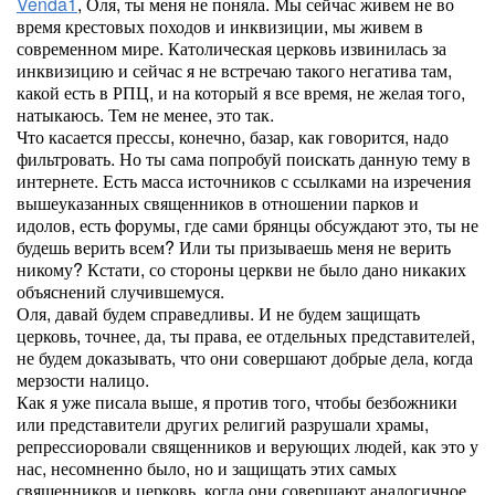
Venda1
, Оля, ты меня не поняла. Мы сейчас живем не во
время крестовых походов и инквизиции, мы живем в
современном мире. Католическая церковь извинилась за
инквизицию и сейчас я не встречаю такого негатива там,
какой есть в РПЦ, и на который я все время, не желая того,
натыкаюсь. Тем не менее, это так.
Что касается прессы, конечно, базар, как говорится, надо
фильтровать. Но ты сама попробуй поискать данную тему в
интернете. Есть масса источников с ссылками на изречения
вышеуказанных священников в отношении парков и
идолов, есть форумы, где сами брянцы обсуждают это, ты не
будешь верить всем? Или ты призываешь меня не верить
никому? Кстати, со стороны церкви не было дано никаких
объяснений случившемуся.
Оля, давай будем справедливы. И не будем защищать
церковь, точнее, да, ты права, ее отдельных представителей,
не будем доказывать, что они совершают добрые дела, когда
мерзости налицо.
Как я уже писала выше, я против того, чтобы безбожники
или представители других религий разрушали храмы,
репрессиоровали священников и верующих людей, как это у
нас, несомненно было, но и защищать этих самых
священников и церковь, когда они совершают аналогичное