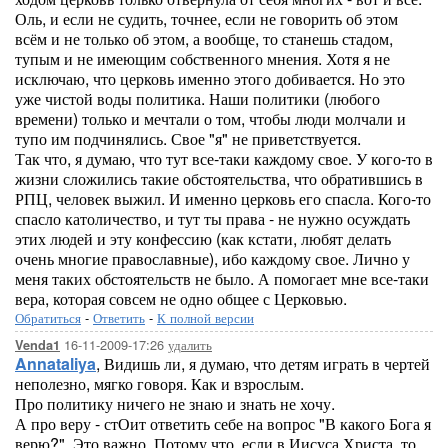
Оль, и если не судить, точнее, если не говорить об этом
всём и не только об этом, а вообще, то станешь стадом,
тупым и не имеющим собственного мнения. Хотя я не
исключаю, что церковь именно этого добивается. Но это
уже чистой воды политика. Наши политики (любого
времени) только и мечтали о том, чтобы люди молчали и
тупо им подчинялись. Свое "я" не приветствуется.
Так что, я думаю, что тут все-таки каждому свое. У кого-то в
жизни сложились такие обстоятельства, что обратившись в
РПЦ, человек выжил. И именно церковь его спасла. Кого-то
спасло католичество, и тут ты права - не нужно осуждать
этих людей и эту конфессию (как кстати, любят делать
очень многие православные), ибо каждому свое. Лично у
меня таких обстоятельств не было. А помогает мне все-таки
вера, которая совсем не одно общее с Церковью.
Обратиться
-
Ответить
-
К полной версии
16-11-2009-17:26
удалить
Venda1
Annataliya
, Видишь ли, я думаю, что детям играть в чертей
неполезно, мягко говоря. Как и взрослым.
Про политику ничего не знаю и знать не хочу.
А про веру - стОит ответить себе на вопрос "В какого Бога я
верю?". Это важно. Потому что, если в Иисуса Христа, то