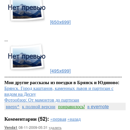
[650x699]
...
[495x699]
---------------------------------------------------------------------------------
Мои другие рассказы из поездки в Брянск и Юдиново:
Брянск. Город каштанов, каменных львов и партизан с
видом на Десну
Фотообзор: От мамонтов до партизан
вверх^
к полной версии
понравилось!
в evernote
Комментарии (52):
«первая
«назад
08-11-2009-05:31
удалить
Venda1