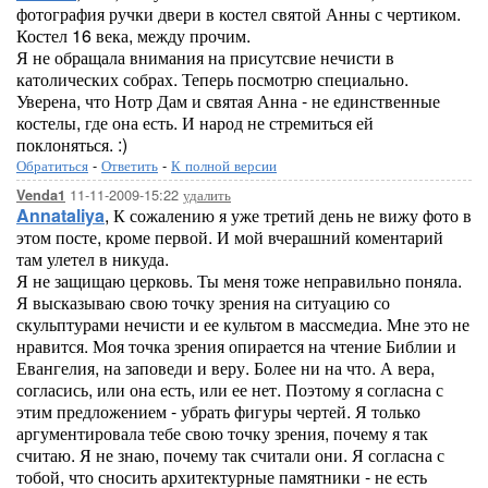
фотография ручки двери в костел святой Анны с чертиком.
Костел 16 века, между прочим.
Я не обращала внимания на присутсвие нечисти в
католических собрах. Теперь посмотрю специально.
Уверена, что Нотр Дам и святая Анна - не единственные
костелы, где она есть. И народ не стремиться ей
поклоняться. :)
Обратиться
-
Ответить
-
К полной версии
11-11-2009-15:22
удалить
Venda1
Annataliya
, К сожалению я уже третий день не вижу фото в
этом посте, кроме первой. И мой вчерашний коментарий
там улетел в никуда.
Я не защищаю церковь. Ты меня тоже неправильно поняла.
Я высказываю свою точку зрения на ситуацию со
скульптурами нечисти и ее культом в массмедиа. Мне это не
нравится. Моя точка зрения опирается на чтение Библии и
Евангелия, на заповеди и веру. Более ни на что. А вера,
согласись, или она есть, или ее нет. Поэтому я согласна с
этим предложением - убрать фигуры чертей. Я только
аргументировала тебе свою точку зрения, почему я так
считаю. Я не знаю, почему так считали они. Я согласна с
тобой, что сносить архитектурные памятники - не есть