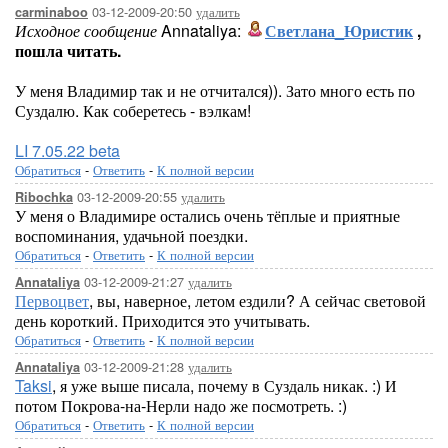
03-12-2009-20:50
удалить
carminaboo
Исходное сообщение
Annataliya:
Светлана_Юристик
,
пошла читать.
У меня Владимир так и не отчитался)). Зато много есть по
Суздалю. Как соберетесь - вэлкам!
LI 7.05.22 beta
Обратиться
-
Ответить
-
К полной версии
03-12-2009-20:55
удалить
Ribochka
У меня о Владимире остались очень тёплые и приятные
воспоминания, удачьной поездки.
Обратиться
-
Ответить
-
К полной версии
03-12-2009-21:27
удалить
Annataliya
Первоцвет
, вы, наверное, летом ездили? А сейчас световой
день короткий. Приходится это учитывать.
Обратиться
-
Ответить
-
К полной версии
03-12-2009-21:28
удалить
Annataliya
Taksi
, я уже выше писала, почему в Суздаль никак. :) И
потом Покрова-на-Нерли надо же посмотреть. :)
Обратиться
-
Ответить
-
К полной версии