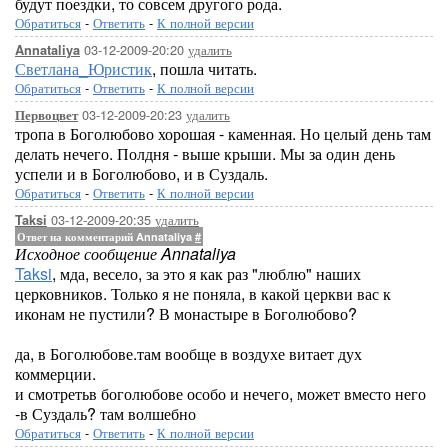
будут поездки, то совсем другого рода.
Обратиться
-
Ответить
-
К полной версии
03-12-2009-20:20
удалить
Annataliya
Светлана_Юристик
, пошла читать.
Обратиться
-
Ответить
-
К полной версии
03-12-2009-20:23
удалить
Первоцвет
тропа в Боголюбово хорошая - каменная. Но целый день там
делать нечего. Полдня - выше крыши. Мы за один день
успели и в Боголюбово, и в Суздаль.
Обратиться
-
Ответить
-
К полной версии
03-12-2009-20:35
удалить
Taksi
Ответ на комментарий Annataliya
#
Исходное сообщение Annataliya
Taksi
, мда, весело, за это я как раз "люблю" наших
церковников. Только я не поняла, в какой церкви вас к
иконам не пустили? В монастыре в Боголюбово?
да, в Боголюбове.там вообще в воздухе витает дух
коммерции.
и смотретьв боголюбове особо и нечего, может вместо него
-в Суздаль? там волшебно
Обратиться
-
Ответить
-
К полной версии