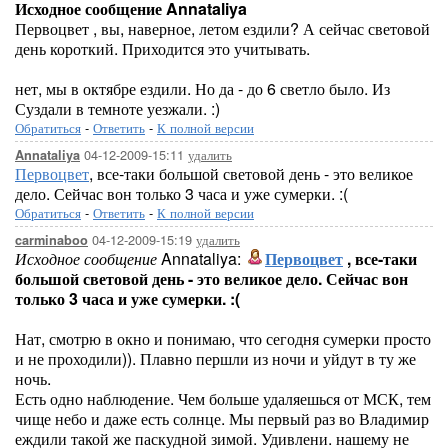
Исходное сообщение Annataliya
Первоцвет , вы, наверное, летом ездили? А сейчас световой
день короткий. Приходится это учитывать.
нет, мы в октябре ездили. Но да - до 6 светло было. Из
Суздали в темноте уезжали. :)
Обратиться
-
Ответить
-
К полной версии
04-12-2009-15:11
удалить
Annataliya
Первоцвет
, все-таки большой световой день - это великое
дело. Сейчас вон только 3 часа и уже сумерки. :(
Обратиться
-
Ответить
-
К полной версии
04-12-2009-15:19
удалить
carminaboo
Исходное сообщение
Annataliya:
Первоцвет
, все-таки
большой световой день - это великое дело. Сейчас вон
только 3 часа и уже сумерки. :(
Нат, смотрю в окно и понимаю, что сегодня сумерки просто
и не проходили)). Плавно першли из ночи и уйдут в ту же
ночь.
Есть одно наблюдение. Чем больше удаляешься от МСК, тем
чище небо и даже есть солнце. Мы первый раз во Владимир
еждили такой же паскудной зимой. Удивлени. нашему не