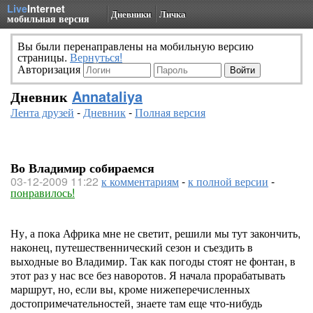
Live
Internet
Дневники
Личка
мобильная версия
Вы были перенаправлены на мобильную версию
страницы.
Вернуться!
Авторизация
Дневник
Annataliya
Лента друзей
-
Дневник
-
Полная версия
Во Владимир собираемся
03-12-2009 11:22
к комментариям
-
к полной версии
-
понравилось!
Ну, а пока Африка мне не светит, решили мы тут закончить,
наконец, путешественнический сезон и съездить в
выходные во Владимир. Так как погоды стоят не фонтан, в
этот раз у нас все без наворотов. Я начала прорабатывать
маршрут, но, если вы, кроме нижеперечисленных
достопримечательностей, знаете там еще что-нибудь