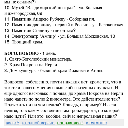
мы не осилим?)
10. Музей "Владимирский централ" - ул. Большая
Нижегородская, 69
11. Памятник Андрею Рублеву - Соборная пл.
12. Памятник дворнику - первый в России - ул. Белоконская
13. Памятник Сталину - где он там?
14. Электротеатр "Ампир" - ул. Большая Московская, 13
15. Троицкий храм.
БОГОЛЮБОВО
- 1 день.
1. Свято-Боголюбский монастырь.
2. Храм Покрова на Нерли.
3. Дом культуры - бывший храм Иоакима и Анны.
Вопросов, собственно, почти никаких нет, кроме тех, что в
тексте и вашего мнения о выше обозначенных пунктах. И
еще одного: насколько я поняла, до храма Покрова на Нерли
надо чапать по полю 2 километра. Это действительно так?
Подъехать ни на чем нельзя? Лошадь, например? И если
нельзя, то в каком состоянии там тропа-дорога, по которой
надо идти? Или это, вообще, сейчас непролазная пашня?
вверх^
к полной версии
понравилось!
в evernote