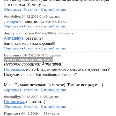
там пешком 10 минут...
Обратиться
-
Ответить
-
К полной версии
04-12-2009-01:46
удалить
Annataliya
Ленорчик
, понятно. Спасибо, Лен.
Обратиться
-
Ответить
-
К полной версии
04-12-2009-09:51
удалить
deadly_nightshade
Annataliya
, ответила)
блин, как же летом хорошо!!!
Обратиться
-
Ответить
-
К полной версии
04-12-2009-10:18
удалить
Потопешка
Ответ на комментарий Annataliya
#
Исходное сообщение Annataliya
Потопешка
, но во Владимире много классных музеев, нет?
Получается, вы в Боголюбово ночевали?
Мы в Суздале ночевали (в мотеле). Там же все рядом ;-)
Обратиться
-
Ответить
-
К полной версии
04-12-2009-11:28
удалить
Annataliya
Потопешка
, понятно. :)
Обратиться
-
Ответить
-
К полной версии
04-12-2009-14:53
удалить
Первоцвет