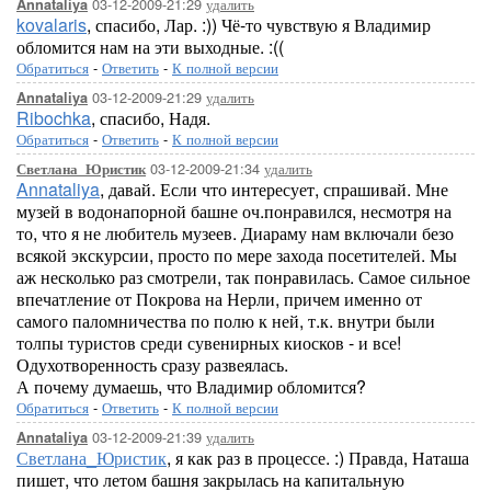
03-12-2009-21:29
удалить
Annataliya
kovalaris
, спасибо, Лар. :)) Чё-то чувствую я Владимир
обломится нам на эти выходные. :((
Обратиться
-
Ответить
-
К полной версии
03-12-2009-21:29
удалить
Annataliya
Ribochka
, спасибо, Надя.
Обратиться
-
Ответить
-
К полной версии
03-12-2009-21:34
удалить
Светлана_Юристик
Annataliya
, давай. Если что интересует, спрашивай. Мне
музей в водонапорной башне оч.понравился, несмотря на
то, что я не любитель музеев. Диараму нам включали безо
всякой экскурсии, просто по мере захода посетителей. Мы
аж несколько раз смотрели, так понравилась. Самое сильное
впечатление от Покрова на Нерли, причем именно от
самого паломничества по полю к ней, т.к. внутри были
толпы туристов среди сувенирных киосков - и все!
Одухотворенность сразу развеялась.
А почему думаешь, что Владимир обломится?
Обратиться
-
Ответить
-
К полной версии
03-12-2009-21:39
удалить
Annataliya
Светлана_Юристик
, я как раз в процессе. :) Правда, Наташа
пишет, что летом башня закрылась на капитальную