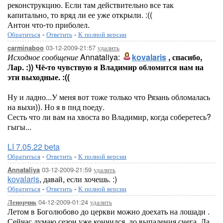
реконструкцию. Если там действительно все так
капитально, то вряд ли ее уже открыли. :((
Антон что-то приболел.
Обратиться
-
Ответить
-
К полной версии
03-12-2009-21:57
удалить
carminaboo
Исходное сообщение
Annataliya:
kovalaris
, спасибо,
Лар. :)) Чё-то чувствую я Владимир обломится нам на
эти выходные. :((
Ну и ладно...У меня вот тоже только что Рязань обломалась
на выхи)). Но я в пнд поеду.
Сесть что ли вам на хвоста во Владимир, когда соберетесь?
гыгы...
LI 7.05.22 beta
Обратиться
-
Ответить
-
К полной версии
03-12-2009-21:59
удалить
Annataliya
kovalaris
, давай, если хочешь. :)
Обратиться
-
Ответить
-
К полной версии
04-12-2009-01:24
удалить
Ленорчик
Летом в Боголюбово до церкви можно доехать на лошади .
Сейчас думаю сезон уже кончился, до выпадения снега..Да