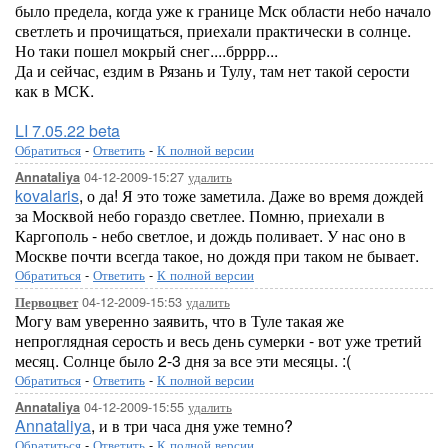
было предела, когда уже к границе Мск области небо начало
светлеть и прочищаться, приехали практически в солнце.
Но таки пошел мокрый снег....брррр...
Да и сейчас, ездим в Рязань и Тулу, там нет такой серости
как в МСК.
LI 7.05.22 beta
Обратиться
-
Ответить
-
К полной версии
04-12-2009-15:27
удалить
Annataliya
kovalaris
, о да! Я это тоже заметила. Даже во время дождей
за Москвой небо гораздо светлее. Помню, приехали в
Каргополь - небо светлое, и дождь поливает. У нас оно в
Москве почти всегда такое, но дождя при таком не бывает.
Обратиться
-
Ответить
-
К полной версии
04-12-2009-15:53
удалить
Первоцвет
Могу вам уверенно заявить, что в Туле такая же
непроглядная серость и весь день сумерки - вот уже третий
месяц. Солнце было 2-3 дня за все эти месяцы. :(
Обратиться
-
Ответить
-
К полной версии
04-12-2009-15:55
удалить
Annataliya
Annataliya
, и в три часа дня уже темно?
Обратиться
-
Ответить
-
К полной версии