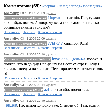
Комментарии (65):
«первая
«назад
вперёд»
последняя»
03-12-2009-20:09
удалить
Annataliya
Норманн
, спасибо. Нее, суздаль
Ответ на комментарий Норманн
#
как-нибудь потом. А диораму всем включают или только
организованным туристам?
Обратиться
-
Ответить
-
К полной версии
03-12-2009-20:09
удалить
Annataliya
yvaskyly
, спасибо, Юль!
Ответ на комментарий yvaskyly
#
Обратиться
-
Ответить
-
К полной версии
03-12-2009-20:10
удалить
Annataliya
kovalaris
,
Эдель-Ка
, короче, я
Ответ на комментарий carminaboo
#
поняла, что надо будет по факту на месте смотреть. Будет
лошадь - поедем на лошади. Нет - придется тащиться самим.
:))
Обратиться
-
Ответить
-
К полной версии
03-12-2009-20:14
удалить
Annataliya
azhur
, спасибо, прочитала.
Ответ на комментарий azhur
#
Обратиться
-
Ответить
-
К полной версии
03-12-2009-20:15
удалить
Annataliya
FarEast
, Ир, зимой холодно уже. Я мерзну. :) Там, если и