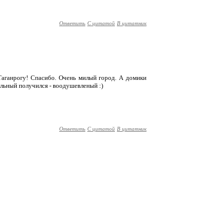
Ответить
С цитатой
В цитатник
 Таганрогу! Спасибо. Очень милый город. А домики
ельный получился - воодушевленый :)
Ответить
С цитатой
В цитатник