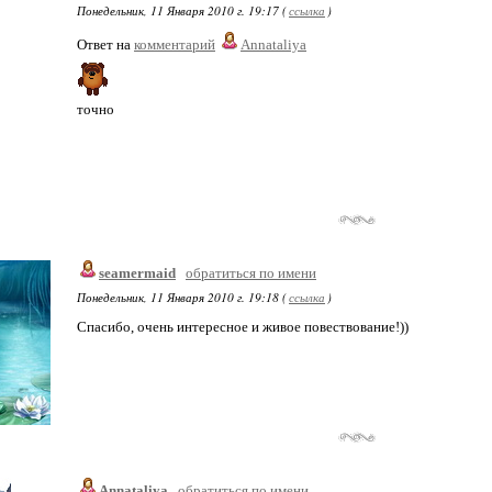
Понедельник, 11 Января 2010 г. 19:17 (
ссылка
)
Ответ на
комментарий
Annataliya
точно
seamermaid
обратиться по имени
Понедельник, 11 Января 2010 г. 19:18 (
ссылка
)
Cпасибо, очень интересное и живое повествoвание!))
Annataliya
обратиться по имени