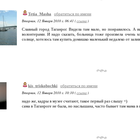
Tetia_Masha
обратиться по имени
Вторник, 12 Января 2010 г. 06:41 (
ссылка
)
Славный город Таганрог. Видела там мало, но понравилось. А в
волонтерами. И надо сказать, больница тоже произвела очень х
солнце, хотелось там купить домишко маленький недалеко от залива
kis_triskobochki
обратиться по имени
Вторник, 12 Января 2010 г. 10:10 (
ссылка
)
надо же, кадры в музее считают, такое первый раз слышу =)
сама в Таганроге не была, но наслышана, часто бывает там мама в 