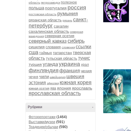
полезное
область
петрозаводск
россия
польша
португалия
румыния
ростовская область
санкт-
рязанская область
рязань
петербург
сахалин
сахалинская область
северная
северная осетия
македония
сибирь
северный кавказ
ссылки
сицилия
словакия
словения
сша
тверская
татарстан
таймыр
область
тунис
тульская область
украина
уганда
турция
урал
финляндия
франция
чехия
швеция
чили
чечня
швейцария
южная корея
эстония
эфиопия
япония
ярославль
ява
южная осетия
ярославская область
Рубрики
-
Фоторепортажи
(1464)
Выставки/музеи
(591)
Традиции/обычаи
(590)