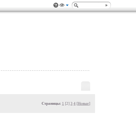
Страницы:
1
[2]
3
4
[
Новые
]