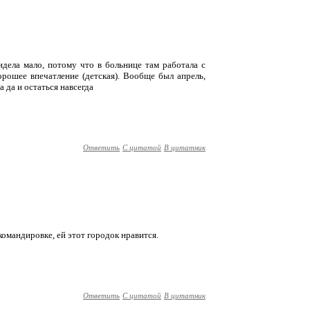
идела мало, потому что в больнице там работала с
орошее впечатление (детская). Вообще был апрель,
 да и остаться навсегда
Ответить
С цитатой
В цитатник
командировке, ей этот городок нравится.
Ответить
С цитатой
В цитатник