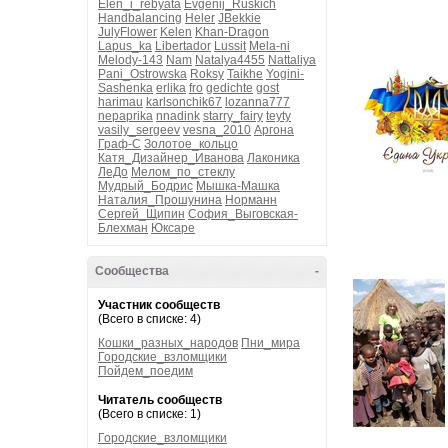
Elen_i_rebyata
Evgenij_Ruskich
Handbalancing
Heler
JBekkie
JulyFlower
Kelen
Khan-Dragon
Lapus_ka
Libertador
Lussit
Mela-ni
Melody-143
Nam
Natalya4455
Nattaliya
Pani_Ostrowska
Roksy
Taikhe
Yogini-
Sashenka
erlika
fro
gedichte
gost
harimau
karlsonchik67
lozanna777
nepaprika
nnadink
starry_fairy
teyty
vasily_sergeev
vesna_2010
Аргона
Граф-С
Золотое_кольцо
Катя_Дизайнер_Иванова
Лаконика
ЛеДо
Мелом_по_стеклу
Мудрый_Бодрис
Мышка-Машка
Наталия_Прошунина
Норманн
Сергей_Щипин
София_Выговская-
Блехман
Юксаре
Сообщества
-
Участник сообществ
(Всего в списке: 4)
Кошки_разных_народов
Пни_мира
Городские_взломщики
Пойдем_поедим
Читатель сообществ
(Всего в списке: 1)
Городские_взломщики