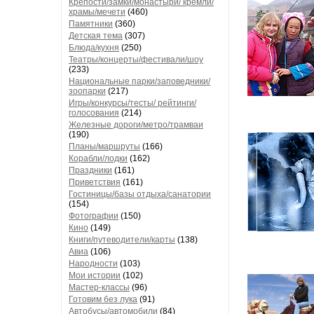
Крепости/замки/монастыри/ кремли/
храмы/мечети
(460)
Памятники
(360)
Детская тема
(307)
Блюда/кухня
(250)
Театры/концерты/фестивали/шоу
(233)
Национальные парки/заповедники/
зоопарки
(217)
Игры/конкурсы/тесты/ рейтинги/
голосования
(214)
Железные дороги/метро/трамваи
(190)
Планы/маршруты
(166)
Корабли/лодки
(162)
Праздники
(161)
Приветствия
(161)
Гостиницы/базы отдыха/санатории
(154)
Фотографии
(150)
Кино
(149)
Книги/путеводители/карты
(138)
Авиа
(106)
Народности
(103)
Мои истории
(102)
Мастер-классы
(96)
Готовим без лука
(91)
Автобусы/автомобили
(84)