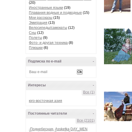
(20)
Иностранные языки
(19)
Плавания водные и подводные
(15)
Мои рассказы
(15)
Эмиграция
(13)
Велосипеды/самокаты
(12)
Сны
(12)
Полеты
(9)
Фото- и другая техника
(8)
Плюшки
(6)
Подписка по e-mail
-
Интересы
-
Все (1)
юго-восточная азия
Постоянные читатели
-
Все (2101)
-Поднебесная-
Assketka
DAY_MEN