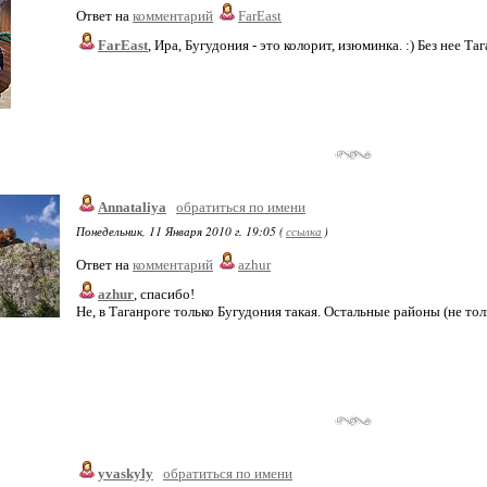
Ответ на
комментарий
FarEast
FarEast
, Ира, Бугудония - это колорит, изюминка. :) Без нее Т
Annataliya
обратиться по имени
Понедельник, 11 Января 2010 г. 19:05 (
ссылка
)
Ответ на
комментарий
azhur
azhur
, спасибо!
Не, в Таганроге только Бугудония такая. Остальные районы (не толь
yvaskyly
обратиться по имени