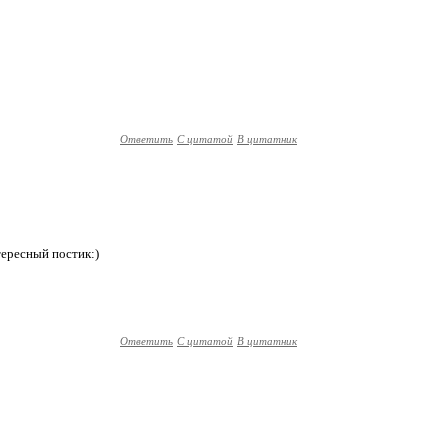
Ответить
С цитатой
В цитатник
тересный постик:)
Ответить
С цитатой
В цитатник