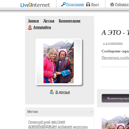
Регистрация
Вход
Рейтинги
Записи
Друзья
Комментарии
Annataliya
А ЭТО - 
+ в цитатник
Cообщение скры
Прочитать сооб
В друзья
Комментироват
Метки
-
австрия
Пермский край
азербайджан
албания
аргентина