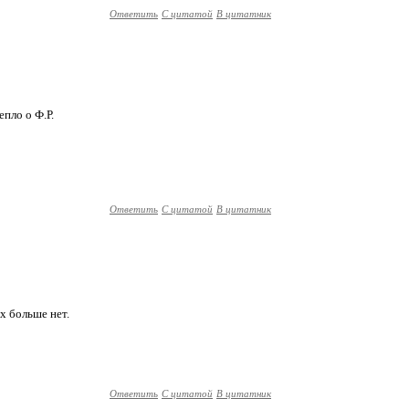
Ответить
С цитатой
В цитатник
пло о Ф.Р.
Ответить
С цитатой
В цитатник
их больше нет.
Ответить
С цитатой
В цитатник