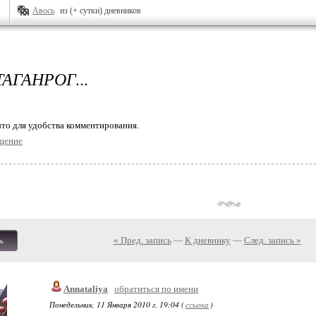
Авось
из (+ сутки) дневников
ТАГАНРОГ...
то для удобства комментирования.
щение
« Пред. запись
—
К дневнику
—
След. запись »
ь
Annataliya
обратиться по имени
Понедельник, 11 Января 2010 г. 19:04 (
ссылка
)