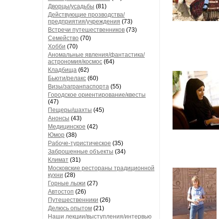
Дворцы/усадьбы
(81)
Действующие прозводства/
предприятия/учреждения
(73)
Встречи путешественников
(73)
Семейство
(70)
Хобби
(70)
Аномальные явления/фантастика/
астрономия/космос
(64)
Кладбища
(62)
Бьюти/релакс
(60)
Визы/загранпаспорта
(55)
Городское ориентирование/квесты
(47)
Пещеры/шахты
(45)
Анонсы
(43)
Медицинское
(42)
Юмор
(38)
Рабоче-туристическое
(35)
Заброшенные объекты
(34)
Климат
(31)
Московские рестораны традиционной
кухни
(28)
Горные лыжи
(27)
Автостоп
(26)
Путешественники
(26)
Делюсь опытом
(21)
Наши лекции/выступления/интервью