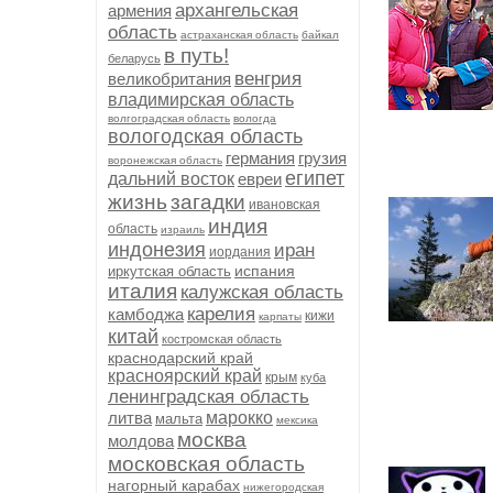
архангельская
армения
область
астраханская область
байкал
в путь!
беларусь
венгрия
великобритания
владимирская область
волгоградская область
вологда
вологодская область
германия
грузия
воронежская область
египет
дальний восток
евреи
жизнь
загадки
ивановская
индия
область
израиль
индонезия
иран
иордания
испания
иркутская область
италия
калужская область
карелия
камбоджа
кижи
карпаты
китай
костромская область
краснодарский край
красноярский край
крым
куба
ленинградская область
литва
марокко
мальта
мексика
москва
молдова
московская область
нагорный карабах
нижегородская