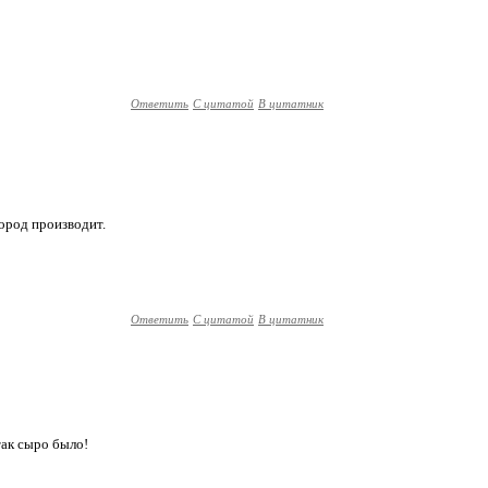
Ответить
С цитатой
В цитатник
ород производит.
Ответить
С цитатой
В цитатник
так сыро было!