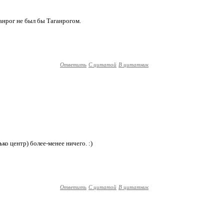
аганрог не был бы Таганрогом.
Ответить
С цитатой
В цитатник
ко центр) более-менее ничего. :)
Ответить
С цитатой
В цитатник