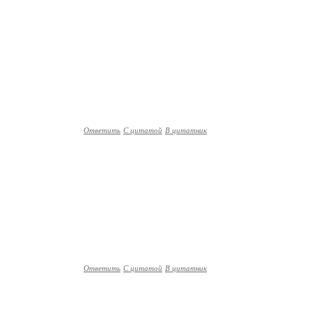
Ответить
С цитатой
В цитатник
Ответить
С цитатой
В цитатник