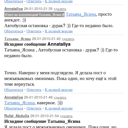
Обратиться
-
Ответить
-
К полной версии
26-01-2010-21:35
удалить
Annataliya
Татьяна_Ясина
, просто
Ответ на комментарий Татьяна_Ясина
#
анекдот. :))
Автобусная остановка - дурак? :)) Где-то недавно было.
Обратиться
-
Ответить
-
К полной версии
26-01-2010-21:42
удалить
Татьяна_Ясина
Исходное сообщение Annataliya
Татьяна_Ясина , Автобусная остановка - дурак? :)) Где-то
недавно было.
Точно. Наверно у меня подглядели. Я делала пост о
межъязыковых омонимах. Пока один, но хочу ещё к этой
теме вернуться.
Обратиться
-
Ответить
-
К полной версии
26-01-2010-21:46
удалить
Annataliya
Татьяна_Ясина
, наверное. :)))
Обратиться
-
Ответить
-
К полной версии
26-01-2010-21:54
удалить
Rufat_Abdulla
Исходное сообщение Татьяна_Ясина
Я делала пост о межъязыковых омонимах. Пока один, но