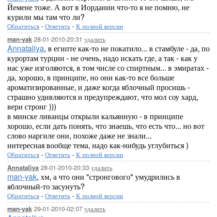
Йемене тоже. А вот в Иордании что-то я не помню, не
курили мы там что ли?
Обратиться
-
Ответить
-
К полной версии
28-01-2010-20:31
удалить
man-yak
Annataliya
, в египте как-то не покатило... в стамбуле - да, по
курортам турции - не очень, надо искать где, а так - как у
нас уже изголяются, в том числе со спиртным... в эмиратах -
да, хорошо, в принципе, но они как-то все больше
ароматизированные, и даже когда яблочный просишь -
страшно удивляются и предупреждают, что мол соу хард,
вери стронг )))
в минске ливанцы открыли кальянную - в принципе
хорошо, если дать понять, что знаешь, что есть что... но вот
слово наргиле они, похоже даже не знали...
интересная вообще тема, надо как-нибудь углубиться )
Обратиться
-
Ответить
-
К полной версии
28-01-2010-20:33
удалить
Annataliya
man-yak
, хм, а что они "стронгового" умудрились в
яблочный-то засунуть?
Обратиться
-
Ответить
-
К полной версии
29-01-2010-02:07
удалить
man-yak