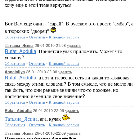
хочу ещё к этой теме вернуться.
Вот Вам еще один - "сарай". В русском это просто "амбар", а
в тюркских "дворец"
Обратиться
-
Ответить
-
К полной версии
26-01-2010-21:58
удалить
Татьяна_Ясина
Rufat_Abdulla
, Придётся кулак приложить. Может что
услышу?
Обратиться
-
Ответить
-
К полной версии
26-01-2010-22:06
удалить
Annataliya
Rufat_Abdulla
, а вот интересно: есть ли какая-то языковая
связь между этими словами? В том смысле, что не могло ли
так быть, что они раньше значили что-то похожее, но
постепенно изменили свое значение?
Обратиться
-
Ответить
-
К полной версии
26-01-2010-22:06
удалить
Rufat_Abdulla
Татьяна_Ясина
, ага, кулак
Обратиться
-
Ответить
-
К полной версии
26-01-2010-22:09
удалить
Татьяна_Ясина
Исходное сообщение Annataliya