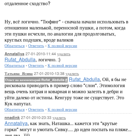
отдаленное сходство?
Ну, всё логично. "Тюфянг" - сначала начали использовать в
отношении маленькой, переносной пушки, а потом, когда
эти пушки исчехли, по аналогии для продолговатых,
круглых подушек, вроде валиков
Обратиться
-
Ответить
-
К полной версии
27-01-2010-11:44
удалить
Annataliya
Rufat_Abdulla
, логично. :)
Обратиться
-
Ответить
-
К полной версии
27-01-2010-13:38
удалить
Татьяна_Ясина
Rufat_Abdulla
, Ой, я бы не
Ответ на комментарий Rufat_Abdulla
#
рисковала приводить в пример слово "слон". Этимология
вещь очень хитрая и коварная и можно залезть в дебри и
уйти далеко от истины. Кенгуру тоже не существует. Это
Кук напутал.
Обратиться
-
Ответить
-
К полной версии
27-01-2010-23:33
удалить
nnadink
Annataliya
, как знать, Наташка... кажется эти "крутые
горки" могут и умотать Сивку.... до идеи поспать на пляже...
дня два...))))