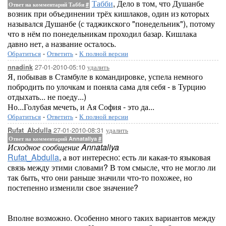
Табби
, Дело в том, что Душанбе
Ответ на комментарий Табби
#
возник при объединении трёх кишлаков, один из которых
назывался Душанбе (с таджикского "понедельник"), потому
что в нём по понедельникам проходил базар. Кишлака
давно нет, а название осталось.
Обратиться
-
Ответить
-
К полной версии
27-01-2010-05:10
удалить
nnadink
Я, побывав в Стамбуле в командировке, успела немного
побродить по улочкам и поняла сама для себя - в Турцию
отдыхать... не поеду...)
Но...Голубая мечеть, и Ая София - это да...
Обратиться
-
Ответить
-
К полной версии
27-01-2010-08:31
удалить
Rufat_Abdulla
Ответ на комментарий Annataliya
#
Исходное сообщение Annataliya
Rufat_Abdulla
, а вот интересно: есть ли какая-то языковая
связь между этими словами? В том смысле, что не могло ли
так быть, что они раньше значили что-то похожее, но
постепенно изменили свое значение?
Вполне возможно. Особенно много таких вариантов между