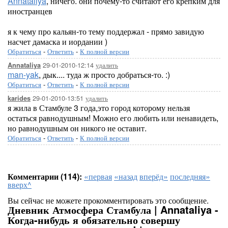
Annataliya
, ничего. они почему-то считают его крепким для
иностранцев
я к чему про кальян-то тему поддержал - прямо завидую
насчет дамаска и иордании )
Обратиться
-
Ответить
-
К полной версии
29-01-2010-12:14
удалить
Annataliya
man-yak
, дык.... туда ж просто добраться-то. :)
Обратиться
-
Ответить
-
К полной версии
29-01-2010-13:51
удалить
karides
я жила в Стамбуле 3 года,это город которому нельзя
остаться равнодушным! Можно его любить или ненавидеть,
но равнодушным он никого не оставит.
Обратиться
-
Ответить
-
К полной версии
Комментарии (114):
«первая
«назад
вперёд»
последняя»
вверх^
Вы сейчас не можете прокомментировать это сообщение.
Дневник Атмосфера Стамбула | Annataliya -
Когда-нибудь я обязательно совершу