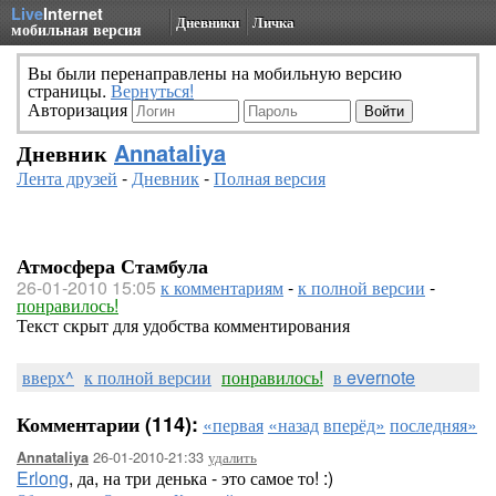
Live
Internet
Дневники
Личка
мобильная версия
Вы были перенаправлены на мобильную версию
страницы.
Вернуться!
Авторизация
Дневник
Annataliya
Лента друзей
-
Дневник
-
Полная версия
Атмосфера Стамбула
26-01-2010 15:05
к комментариям
-
к полной версии
-
понравилось!
Текст скрыт для удобства комментирования
вверх^
к полной версии
понравилось!
в evernote
Комментарии (114):
«первая
«назад
вперёд»
последняя»
26-01-2010-21:33
удалить
Annataliya
Erlong
, да, на три денька - это самое то! :)