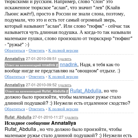
тюркскими и русским. Например, слово "слон" это
искаженное тюркское "аслан", что значит "лев" (Клайв
Льюис жжёт!), просто в России не знали слона, поэтому,
подумали, что это и есть тот самый огромный зверь,
который называют "аслан". Или слово "тюфяк" - сейчас так
называется чуть длинная подушка. А когда-то так называли
маленькие пушки, слово произошло от тюркскрнр "тюфянг"
- "ружьё" :-)
Обратиться
-
Ответить
-
К полной версии
27-01-2010-09:51
удалить
Annataliya
nnadink
, Надя, я тебя как-то
Ответ на комментарий nnadink
#
вообще нигде не представляю на "овощном" отдыхе. :)
Обратиться
-
Ответить
-
К полной версии
27-01-2010-09:52
удалить
Annataliya
Rufat_Abdulla
, но что
Ответ на комментарий Rufat_Abdulla
#
должно было произойти, чтобы маленькое ружье стало
длинной подушкой? :) Неужели есть отдаленное сходство?
Обратиться
-
Ответить
-
К полной версии
27-01-2010-11:27
удалить
Rufat_Abdulla
Исходное сообщение Annataliya
Rufat_Abdulla , но что должно было произойти, чтобы
маленькое ружье стало длинной подушкой? :) Неужели есть