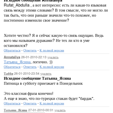
Rufat_Abdulla , а вот интересно: есть ли какая-то языковая
связь между этими словами? В том смысле, что не могло ли
так быть, что они раньше значили что-то похожее, но
постепенно изменили свое значение?
Хотите честно? Я и сейчас какую-то связь ощущаю. Ведь
кого мы называем дураками? Не тех ли кто в уме
остановился?
Обратиться
-
Ответить
-
К полной версии
26-01-2010-22:13
удалить
Annataliya
Татьяна_Ясина
, логично. :))
Обратиться
-
Ответить
-
К полной версии
26-01-2010-23:54
удалить
Табби
Исходное сообщение Татьяна_Ясина
Пятница в субботу приезжает в Понедельник
Это классная фраза конечно!
А еще я знаю, что по-турецки стакан будет "бардак".
Обратиться
-
Ответить
-
К полной версии
27-01-2010-00:01
удалить
Татьяна_Ясина