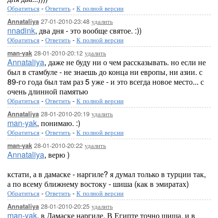
Обратиться
-
Ответить
-
К полной версии
27-01-2010-23:48
удалить
Annataliya
nnadink
, два дня - это вообще святое. :))
Обратиться
-
Ответить
-
К полной версии
28-01-2010-20:12
удалить
man-yak
Annataliya
, даже не буду ни о чем рассказывать. но если не
был в стамбуле - не знаешь до конца ни европы, ни азии. с
89-го года был там раз 5 уже - и это всегда новое место... с
очень длинной памятью
Обратиться
-
Ответить
-
К полной версии
28-01-2010-20:19
удалить
Annataliya
man-yak
, понимаю. :)
Обратиться
-
Ответить
-
К полной версии
28-01-2010-20:22
удалить
man-yak
Annataliya
, верю )
кстати, а в дамаске - наргиле? я думал только в турции так,
а по всему ближнему востоку - шиша (как в эмиратах)
Обратиться
-
Ответить
-
К полной версии
28-01-2010-20:25
удалить
Annataliya
man-yak
, в Дамаске наргиле. В Египте точно шиша, и в