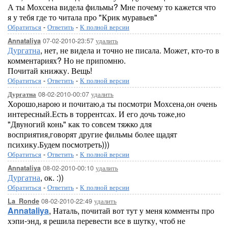
А ты Мохсена видела фильмы? Мне почему то кажется что
я у тебя где то читала про "Крик муравьев"
Обратиться
-
Ответить
-
К полной версии
07-02-2010-23:57
удалить
Annataliya
Дургатна
, нет, не видела и точно не писала. Может, кто-то в
комментариях? Но не припомню.
Почитай книжку. Вещь!
Обратиться
-
Ответить
-
К полной версии
08-02-2010-00:07
удалить
Дургатна
Хорошо,нарою и почитаю,а ты посмотри Мохсена,он очень
интересный.Есть в торрентсах. И его дочь тоже,но
"Двуногий конь" как то совсем тяжко для
восприятия,говорят другие фильмы более щадят
психику.Будем посмотреть)))
Обратиться
-
Ответить
-
К полной версии
08-02-2010-00:10
удалить
Annataliya
Дургатна
, ок. :))
Обратиться
-
Ответить
-
К полной версии
08-02-2010-22:49
удалить
La_Ronde
Annataliya
, Наталь, почитай вот тут у меня комменты про
хэпи-энд, я решила перевести все в шутку, чтоб не