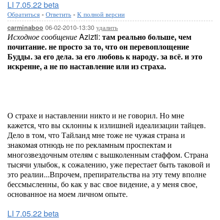
LI 7.05.22 beta
Обратиться
-
Ответить
-
К полной версии
06-02-2010-13:30
удалить
carminaboo
Исходное сообщение
Azizti:
там реально больше, чем
почитание. не просто за то, что он перевоплощение
Будды. за его дела. за его любовь к народу. за всё. и это
искренне, а не по наставление или из страха.
О страхе и наставлении никто и не говорил. Но мне
кажется, что вы склонны к излишней идеализации тайцев.
Дело в том, что Тайланд мне тоже не чужая страна и
знакомая отнюдь не по рекламным проспектам и
многозвездочным отелям с вышколенным стаффом. Страна
тысячи улыбок, к сожалению, уже перестает быть таковой и
это реалии...Впрочем, препирательства на эту тему вполне
бессмысленны, бо как у вас свое видение, а у меня свое,
основанное на моем личном опыте.
LI 7.05.22 beta