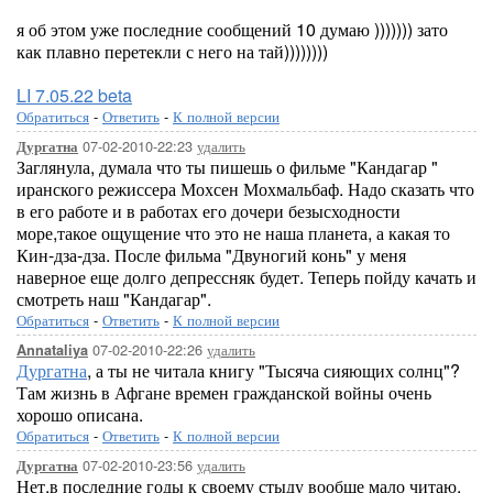
я об этом уже последние сообщений 10 думаю ))))))) зато
как плавно перетекли с него на тай))))))))
LI 7.05.22 beta
Обратиться
-
Ответить
-
К полной версии
07-02-2010-22:23
удалить
Дургатна
Заглянула, думала что ты пишешь о фильме "Кандагар "
иранского режиссера Мохсен Мохмальбаф. Надо сказать что
в его работе и в работах его дочери безысходности
море,такое ощущение что это не наша планета, а какая то
Кин-дза-дза. После фильма "Двуногий конь" у меня
наверное еще долго депрессняк будет. Теперь пойду качать и
смотреть наш "Кандагар".
Обратиться
-
Ответить
-
К полной версии
07-02-2010-22:26
удалить
Annataliya
Дургатна
, а ты не читала книгу "Тысяча сияющих солнц"?
Там жизнь в Афгане времен гражданской войны очень
хорошо описана.
Обратиться
-
Ответить
-
К полной версии
07-02-2010-23:56
удалить
Дургатна
Нет,в последние годы к своему стыду вообще мало читаю.