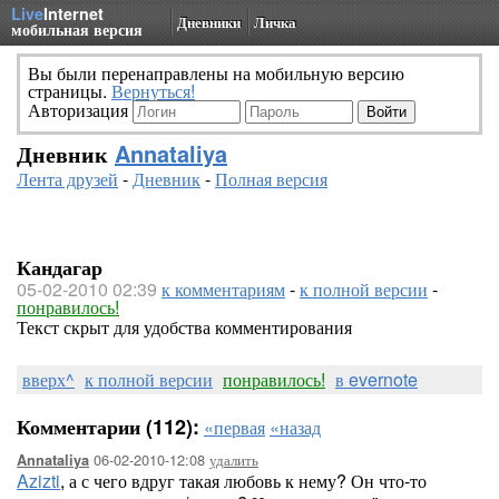
Live
Internet
Дневники
Личка
мобильная версия
Вы были перенаправлены на мобильную версию
страницы.
Вернуться!
Авторизация
Дневник
Annataliya
Лента друзей
-
Дневник
-
Полная версия
Кандагар
05-02-2010 02:39
к комментариям
-
к полной версии
-
понравилось!
Текст скрыт для удобства комментирования
вверх^
к полной версии
понравилось!
в evernote
Комментарии (112):
«первая
«назад
06-02-2010-12:08
удалить
Annataliya
Azizti
, а с чего вдруг такая любовь к нему? Он что-то