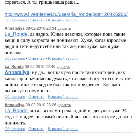
сорваться. А ты гришь наша раша...
http://www.liveinternet.ru/users/la_ronde/post120426266/
Обратиться
-
Ответить
-
К полной версии
08-02-2010-23:34
удалить
Annataliya
La_Ronde
, да ладно. Юные девочки, которые пока такие
вещи в силу возраста не понимают. Хуже, когда взрослые
дяди и тети ведут себя или так же, или хуже, как я уже
описала.
Обратиться
-
Ответить
-
К полной версии
09-02-2010-22:49
удалить
La_Ronde
Annataliya
, ну да... вот как раз после таких историй, как
кандагар и начинаешь думать, что слава богу, что сейчас нет
войны, иначе исход не был так уж предрешен. Бог даст
вырастут и поумнеют.
Обратиться
-
Ответить
-
К полной версии
09-02-2010-23:26
удалить
Annataliya
La_Ronde
, хотя... я посмотрела, одной из девушек уже 24
года. По идее, не самый нежный возраст, что-то уже должна
понимать.
Обратиться
-
Ответить
-
К полной версии