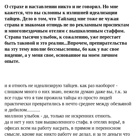
О страхе и наставлении никто и не говорил. Но мне
кажется, что вы склонны к излишней идеализации
тайцев. Дело в том, что Тайланд мне тоже не чужая
страна и знакомая отнюдь не по рекламным проспектам
и многозвездочным отелям с вышколенным стаффом.
Страна тысячи улыбок, к сожалению, уже перестает
быть таковой и это реалии...Впрочем, препирательства
на эту тему вполне бессмысленны, бо как у вас свое
видение, а у меня свое, основанное на моем личном
опыте.
и я отнють не идеализирую тайцев. как раз наоборот -
слишком много о них знаю, нежели думаю даже вы, т.к. за
все годы что я там прожила тайцы из просто людей
практически превратились в нечто среднее между обезьяной
и дибилом...........
миллион улыбок - да, только не искренних отнють.
да и нет у них там вышколенного стафа. в отелях ворьё, в
офисах всем на работу насрать, в прямом и переносном
смысле, кроме нас никто работу не делал, и за те деньги что