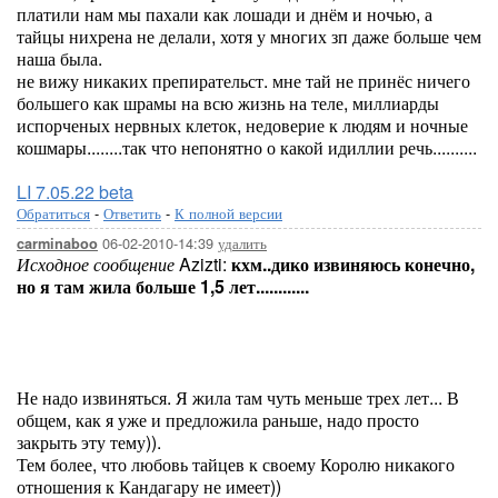
платили нам мы пахали как лошади и днём и ночью, а
тайцы нихрена не делали, хотя у многих зп даже больше чем
наша была.
не вижу никаких препирательст. мне тай не принёс ничего
большего как шрамы на всю жизнь на теле, миллиарды
испорченых нервных клеток, недоверие к людям и ночные
кошмары........так что непонятно о какой идиллии речь..........
LI 7.05.22 beta
Обратиться
-
Ответить
-
К полной версии
06-02-2010-14:39
удалить
carminaboo
Исходное сообщение
Azizti:
кхм..дико извиняюсь конечно,
но я там жила больше 1,5 лет............
Не надо извиняться. Я жила там чуть меньше трех лет... В
общем, как я уже и предложила раньше, надо просто
закрыть эту тему)).
Тем более, что любовь тайцев к своему Королю никакого
отношения к Кандагару не имеет))