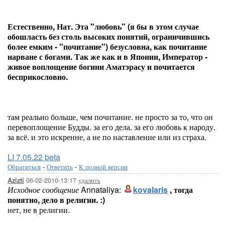
Естественно, Нат. Эта "любовь" (я бы в этом случае
обошласть без столь высоких понятий, ограничившись
более емким - "почитание") безусловна, как почитание
нарване с богами. Так же как и в Японии, Император -
живое воплощение богини Аматэрасу и почитается
бесприкословно.
там реально больше, чем почитание. не просто за то, что он
перевоплощение Будды. за его дела. за его любовь к народу.
за всё. и это искренне, а не по наставление или из страха.
LI 7.05.22 beta
Обратиться
-
Ответить
-
К полной версии
06-02-2010-13:17
удалить
Azizti
Исходное сообщение
Annataliya:
kovalaris
, тогда
понятно, дело в религии. :)
нет, не в религии.