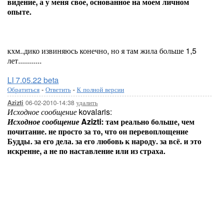
видение, а у меня свое, основанное на моем личном
опыте.
кхм..дико извиняюсь конечно, но я там жила больше 1,5
лет............
LI 7.05.22 beta
Обратиться
-
Ответить
-
К полной версии
06-02-2010-14:38
удалить
Azizti
Исходное сообщение
kovalaris:
Исходное сообщение
Azizti:
там реально больше, чем
почитание. не просто за то, что он перевоплощение
Будды. за его дела. за его любовь к народу. за всё. и это
искренне, а не по наставление или из страха.