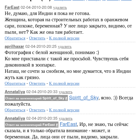
02-04-2010-20:08
удалить
FarEast
Не, думаю, для Индии я пока не готова.
Женщина, которая на строительных работах в оранжевом
сари, похоже, беременная? У нее лицо закрыто, видимо, от
пыли, нет? Как же она там работает.
Обратиться
-
Ответить
-
К полной версии
02-04-2010-20:25
удалить
aprilhaxar
Фотография с белой женщиной, понимаю :)
Ко мне приставали с такой же просьбой. Чувствуешь себя
диковинкой в зоопарке.
Наташ, не сочти за снобизм, но мне думается, что в Индии
жуть как грязно.
Обратиться
-
Ответить
-
К полной версии
02-04-2010-20:33
удалить
Annataliya
Spirit_of_Sky
, ясно. :)) Всегда
Ответ на комментарий Spirit_of_Sky
#
пожалуйста.
Обратиться
-
Ответить
-
К полной версии
02-04-2010-20:35
удалить
Annataliya
FarEast
, Ир, не знаю, ты сейчас
Ответ на комментарий FarEast
#
сказала, и я только обратила внимание - может, и
беременная. Да, лица они от пыли, видимо, закрыли.