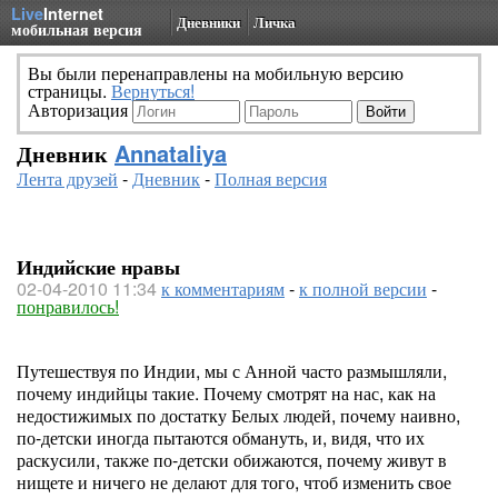
Live
Internet
Дневники
Личка
мобильная версия
Вы были перенаправлены на мобильную версию
страницы.
Вернуться!
Авторизация
Дневник
Annataliya
Лента друзей
-
Дневник
-
Полная версия
Индийские нравы
02-04-2010 11:34
к комментариям
-
к полной версии
-
понравилось!
Путешествуя по Индии, мы с Анной часто размышляли,
почему индийцы такие. Почему смотрят на нас, как на
недостижимых по достатку Белых людей, почему наивно,
по-детски иногда пытаются обмануть, и, видя, что их
раскусили, также по-детски обижаются, почему живут в
нищете и ничего не делают для того, чтоб изменить свое