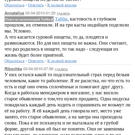
Обратиться
-
Ответить
-
К полной версии
03-04-2010-01:20
удалить
Annataliya
Табби
, кастовость в глубоком
Ответ на комментарий Табби
#
прошлом, их отменили. И на три касты индийцев поделили
мы. Условно.
А что касается суровой нищеты, то да, плодятся и
размножаются. Но для них нищета не важна. Они считают,
что раз родились в нищете, то так надо - следующая их
жизнь будет более приятной.
Обратиться
-
Ответить
-
К полной версии
03-04-2010-07:56
удалить
Ribochka
У них остался какой то подсознательный страх перед белым
человеком, какое то раболепие. Я не расистка, но что есть то
есть и ещё они очень сплочённые и помогают друг другу.
Когда я работала менеджером в могазине, у нас виснло
старое обьявление о том,что нужен продавец. Одна индуска
повадилась каждый день ходить и спрашивать не возьмут ли
её на работу. Я ей каждый день говорила нет, место уже
занято, ето старое обьявление, а на завтра она приходила
снова. Пока я не психанула и не выталкала её в грубой
форме, другой язык ей был не понятен. Они не заменимы
там где тупо, до одурения, надо выполнять одно и то же.