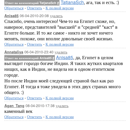
TatjanaSch
, ага, так и есть. :)
Ответ на комментарий TatjanaSch
#
Обратиться
-
Ответить
-
К полной версии
06-04-2010-20:08
удалить
Anisa85
Спасибо, очень интересно! Чем-то на Египет схоже, но,
наверное, представителей "высшей" и "средней" "каст" в
Египте больше. И то же самое - никто не хочет ничего
менять, похоже, они вполне довольные своей жизнью.
Обратиться
-
Ответить
-
К полной версии
06-04-2010-23:40
удалить
Annataliya
Anisa85
, да, Египет в целом
Ответ на комментарий Anisa85
#
выглядит гораздо богаче Индии. Я таких жутких кварталов
нищих, как в Индии, не видела ни в одном египетском
городе.
Но после Индии моей следующей страной был как раз
Египет. И тогда я тоже увидела в этих двух странах много
общего. :)
Обратиться
-
Ответить
-
К полной версии
08-04-2010-17:38
удалить
Agan_Tang
каменный век
Обратиться
-
Ответить
-
К полной версии