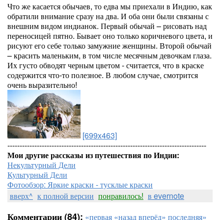
Что же касается обычаев, то едва мы приехали в Индию, как
обратили внимание сразу на два. И оба они были связаны с
внешним видом индианок. Первый обычай – рисовать над
переносицей пятно. Бывает оно только коричневого цвета, и
рисуют его себе только замужние женщины. Второй обычай
– красить маленьким, в том числе месячным девочкам глаза.
Их густо обводят черным цветом - считается, что в краске
содержится что-то полезное. В любом случае, смотрится
очень выразительно!
[699x463]
---------------------------------------------------------------------------------
Мои другие рассказы из путешествия по Индии:
Некультурный Дели
Культурный Дели
Фотообзор: Яркие краски - тусклые краски
вверх^
к полной версии
понравилось!
в evernote
Комментарии (84):
«первая
«назад
вперёд»
последняя»