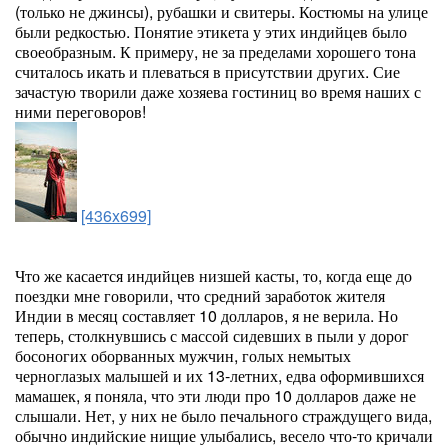
(только не джинсы), рубашки и свитеры. Костюмы на улице
были редкостью. Понятие этикета у этих индийцев было
своеобразным. К примеру, не за пределами хорошего тона
считалось икать и плеваться в присутствии других. Сие
зачастую творили даже хозяева гостиниц во время наших с
ними переговоров!
[436x699]
Что же касается индийцев низшей касты, то, когда еще до
поездки мне говорили, что средний заработок жителя
Индии в месяц составляет 10 долларов, я не верила. Но
теперь, столкнувшись с массой сидевших в пыли у дорог
босоногих оборванных мужчин, голых немытых
черноглазых малышей и их 13-летних, едва оформившихся
мамашек, я поняла, что эти люди про 10 долларов даже не
слышали. Нет, у них не было печального страждущего вида,
обычно индийские нищие улыбались, весело что-то кричали