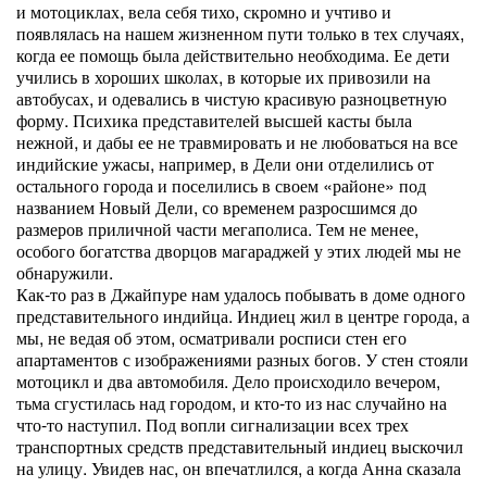
и мотоциклах, вела себя тихо, скромно и учтиво и
появлялась на нашем жизненном пути только в тех случаях,
когда ее помощь была действительно необходима. Ее дети
учились в хороших школах, в которые их привозили на
автобусах, и одевались в чистую красивую разноцветную
форму. Психика представителей высшей касты была
нежной, и дабы ее не травмировать и не любоваться на все
индийские ужасы, например, в Дели они отделились от
остального города и поселились в своем «районе» под
названием Новый Дели, со временем разросшимся до
размеров приличной части мегаполиса. Тем не менее,
особого богатства дворцов магараджей у этих людей мы не
обнаружили.
Как-то раз в Джайпуре нам удалось побывать в доме одного
представительного индийца. Индиец жил в центре города, а
мы, не ведая об этом, осматривали росписи стен его
апартаментов с изображениями разных богов. У стен стояли
мотоцикл и два автомобиля. Дело происходило вечером,
тьма сгустилась над городом, и кто-то из нас случайно на
что-то наступил. Под вопли сигнализации всех трех
транспортных средств представительный индиец выскочил
на улицу. Увидев нас, он впечатлился, а когда Анна сказала