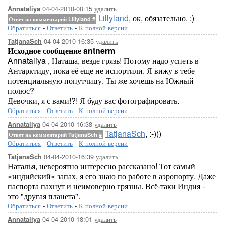
04-04-2010-00:15
удалить
Annataliya
Lillyland
, ок, обязательно. :)
Ответ на комментарий Lillyland
#
Обратиться
-
Ответить
-
К полной версии
04-04-2010-16:35
удалить
TatjanaSch
Исходное сообщение antnerm
Annataliya , Наташа, везде грязь! Потому надо успеть в
Антарктиду, пока её еще не испортили. Я вижу в тебе
потенциальную попутчицу. Ты же хочешь на Южный
полюс?
Девочки, я с вами!?! Я буду вас фотографировать.
Обратиться
-
Ответить
-
К полной версии
04-04-2010-16:38
удалить
Annataliya
TatjanaSch
, :-)))
Ответ на комментарий TatjanaSch
#
Обратиться
-
Ответить
-
К полной версии
04-04-2010-16:39
удалить
TatjanaSch
Наталья, невероятно интересно рассказано! Тот самый
«индийский» запах, я его знаю по работе в аэропорту. Даже
паспорта пахнут и неимоверно грязны. Всё-таки Индия -
это "другая планета".
Обратиться
-
Ответить
-
К полной версии
04-04-2010-18:01
удалить
Annataliya