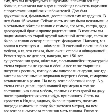
ему, что мы интересуемся индуизмом, впечатлился еще
больше, пригласил нас в дом и пообещал показать картинки
с портретами индийских небожителей. Дом был
двухэтажным, фамильным, доставшимся ему от дедушек. В
нем было 15 комнат. Сейчас часть из них были нежилыми, а
в остальных обитали хозяин с семьей, его мать, сестра, дядя,
двоюродный брат и прочие родственники. В комнаты мы
поднимались по старой крутой каменной лестнице, света не
было, и хозяин освещал наш путь фонариком. Наконец, мы
вошли в гостиную и… обомлели! В гостиной почти не было
мебели, а та, что стояла, была очень старой и обшарпанной.
Ремонт здесь не делался, наверно, все 150 лет
существования дома, облезлые, с осыпавшейся штукатуркой
стены украшали не краска и обои, а все та же старинная
потухшая роспись, которую мы лицезрели снаружи, кое-где
висели вырезанные из журналов портреты богов, саморучно
вставленные в рамки. На полу лежал облезлый ковер. А у
стены стоял диван, пребывавшей примерно в том же
состоянии, как наша мебель, свозимая с глаз долой на дачу
после приобретения чего-нибудь приличного. Спать на
кроватях в Индии, видимо, было не принято, поэтому
посреди комнаты на полу был застелен матрац, на нем
возлежала и смотрела телевизор мать хозяина. Рядом за