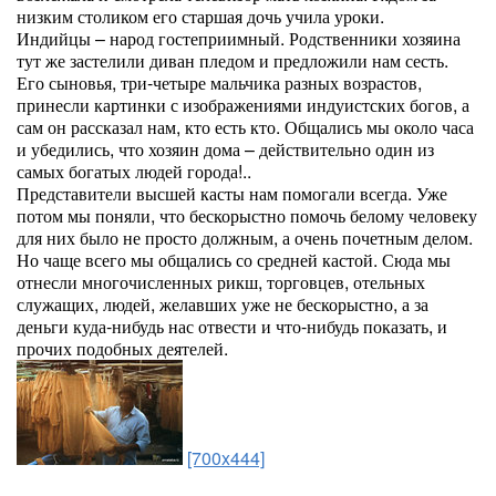
низким столиком его старшая дочь учила уроки.
Индийцы – народ гостеприимный. Родственники хозяина
тут же застелили диван пледом и предложили нам сесть.
Его сыновья, три-четыре мальчика разных возрастов,
принесли картинки с изображениями индуистских богов, а
сам он рассказал нам, кто есть кто. Общались мы около часа
и убедились, что хозяин дома – действительно один из
самых богатых людей города!..
Представители высшей касты нам помогали всегда. Уже
потом мы поняли, что бескорыстно помочь белому человеку
для них было не просто должным, а очень почетным делом.
Но чаще всего мы общались со средней кастой. Сюда мы
отнесли многочисленных рикш, торговцев, отельных
служащих, людей, желавших уже не бескорыстно, а за
деньги куда-нибудь нас отвести и что-нибудь показать, и
прочих подобных деятелей.
[700x444]