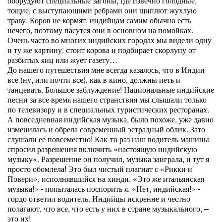
оборудуют специальные загоны, где извечно голодные,
тощие, с выступающими ребрами они щиплют жухлую
траву. Коров не кормят, индийцам самим обычно есть
нечего, поэтому пасутся они в основном на помойках.
Очень часто во многих индийских городах мы видели одну
и ту же картину: стоит корова и подбирает скорлупу от
разбитых яиц или жует газету…
До нашего путешествия мне всегда казалось, что в Индии
все (ну, или почти все), как в кино, должны петь и
танцевать. Большое заблуждение! Национальные индийские
песни за все время нашего странствия мы слышали только
по телевизору и в специальных туристических ресторанах.
А повседневная индийская музыка, было похоже, уже давно
изменилась и обрела современный эстрадный облик. Зато
слушали ее повсеместно! Как-то раз наш водитель машины
спросил разрешения включить «настоящую индийскую
музыку». Разрешение он получил, музыка заиграла, и тут я
просто обомлела! Это был чистый плагиат с «Рикки и
Повери», исполнявшийся на хинди. «Это же итальянская
музыка!» - попыталась поспорить я. «Нет, индийская!» -
гордо ответил водитель. Индийцы искренне и честно
полагают, что все, что есть у них в стране музыкального, –
это их!