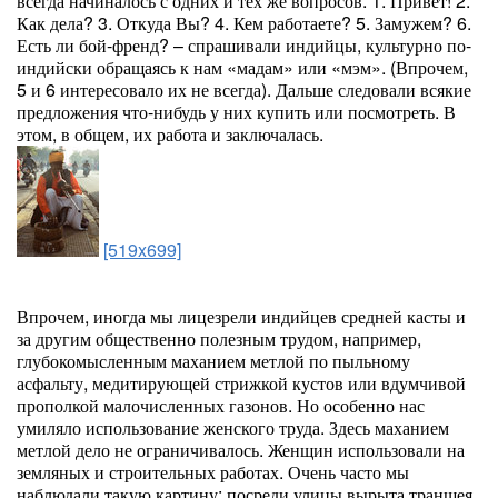
всегда начиналось с одних и тех же вопросов. 1. Привет! 2.
Как дела? 3. Откуда Вы? 4. Кем работаете? 5. Замужем? 6.
Есть ли бой-френд? – спрашивали индийцы, культурно по-
индийски обращаясь к нам «мадам» или «мэм». (Впрочем,
5 и 6 интересовало их не всегда). Дальше следовали всякие
предложения что-нибудь у них купить или посмотреть. В
этом, в общем, их работа и заключалась.
[519x699]
Впрочем, иногда мы лицезрели индийцев средней касты и
за другим общественно полезным трудом, например,
глубокомысленным маханием метлой по пыльному
асфальту, медитирующей стрижкой кустов или вдумчивой
прополкой малочисленных газонов. Но особенно нас
умиляло использование женского труда. Здесь маханием
метлой дело не ограничивалось. Женщин использовали на
земляных и строительных работах. Очень часто мы
наблюдали такую картину: посреди улицы вырыта траншея,