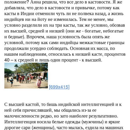
положение? Анна решила, что все дело в кастовости. Я же
добавляла, что дело в кастовости и привычке, потому как
касты в Индии отменили чуть ли не полвека назад, а жизнь
индийцев ни на йоту не изменилась. Тем не менее, мы
условно разделили их на три касты, так же условно, обозвав
их высшей, средней и низшей (они же - богатые, небогатые
и бедные). Впрочем, наша условность была опять же
условной, потому как сами индийцы межкастовые границы
продолжали усердно соблюдать. Основная их масса, по
нашим наблюдениям, относилась к низшей касте, процентов
40 – к средней и лишь один процент - к высшей.
[699x415]
С высшей кастой, то бишь индийской интеллигенцией и к
ней себя причислявшей, мы общались из-за ее
малочисленности редко, но зато наиболее результативно.
Интеллигенция носила белые одежды (мужчины) и яркие
дорогие сари (женщины), часто мылась, ездила на машинах