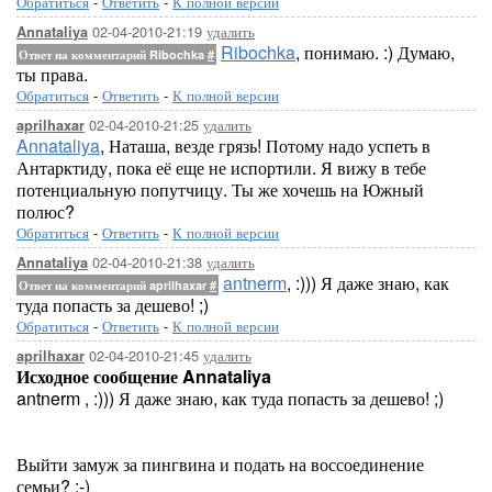
Обратиться
-
Ответить
-
К полной версии
02-04-2010-21:19
удалить
Annataliya
Ribochka
, понимаю. :) Думаю,
Ответ на комментарий Ribochka
#
ты права.
Обратиться
-
Ответить
-
К полной версии
02-04-2010-21:25
удалить
aprilhaxar
Annataliya
, Наташа, везде грязь! Потому надо успеть в
Антарктиду, пока её еще не испортили. Я вижу в тебе
потенциальную попутчицу. Ты же хочешь на Южный
полюс?
Обратиться
-
Ответить
-
К полной версии
02-04-2010-21:38
удалить
Annataliya
antnerm
, :))) Я даже знаю, как
Ответ на комментарий aprilhaxar
#
туда попасть за дешево! ;)
Обратиться
-
Ответить
-
К полной версии
02-04-2010-21:45
удалить
aprilhaxar
Исходное сообщение Annataliya
antnerm , :))) Я даже знаю, как туда попасть за дешево! ;)
Выйти замуж за пингвина и подать на воссоединение
семьи? :-)