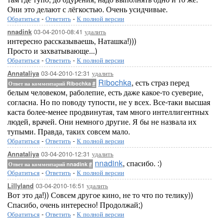
Они это делают с лёгкостью. Очень усидчивые.
Обратиться
-
Ответить
-
К полной версии
03-04-2010-08:41
удалить
nnadink
интересно рассказываешь, Наташка!)))
Просто и захватывающе...)
Обратиться
-
Ответить
-
К полной версии
03-04-2010-12:31
удалить
Annataliya
Ribochka
, есть страз перед
Ответ на комментарий Ribochka
#
белым человеком, раболепие, есть даже какое-то суеверие,
согласна. Но по поводу тупости, не у всех. Все-таки высшая
каста более-менее продвинутая, там много интеллигентных
людей, врачей. Они немного другие. Я бы не назвала их
тупыми. Правда, таких совсем мало.
Обратиться
-
Ответить
-
К полной версии
03-04-2010-12:31
удалить
Annataliya
nnadink
, спасибо. :)
Ответ на комментарий nnadink
#
Обратиться
-
Ответить
-
К полной версии
03-04-2010-16:51
удалить
Lillyland
Вот это да!)) Совсем другое кино, не то что по телику))
Спасибо, очень интересно! Продолжай;)
Обратиться
-
Ответить
-
К полной версии