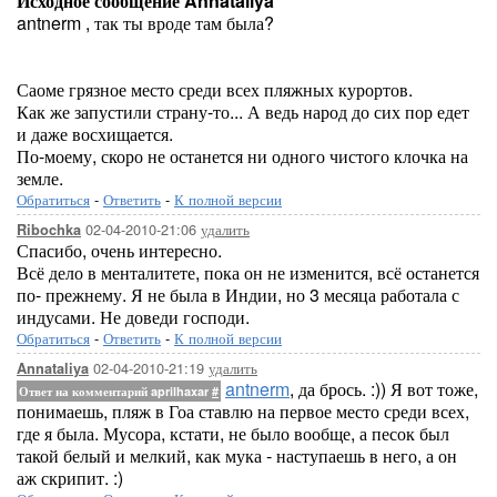
Исходное сообщение Annataliya
antnerm , так ты вроде там была?
Саоме грязное место среди всех пляжных курортов.
Как же запустили страну-то... А ведь народ до сих пор едет
и даже восхищается.
По-моему, скоро не останется ни одного чистого клочка на
земле.
Обратиться
-
Ответить
-
К полной версии
02-04-2010-21:06
удалить
Ribochka
Спасибо, очень интересно.
Всё дело в менталитете, пока он не изменится, всё останется
по- прежнему. Я не была в Индии, но 3 месяца работала с
индусами. Не доведи господи.
Обратиться
-
Ответить
-
К полной версии
02-04-2010-21:19
удалить
Annataliya
antnerm
, да брось. :)) Я вот тоже,
Ответ на комментарий aprilhaxar
#
понимаешь, пляж в Гоа ставлю на первое место среди всех,
где я была. Мусора, кстати, не было вообще, а песок был
такой белый и мелкий, как мука - наступаешь в него, а он
аж скрипит. :)