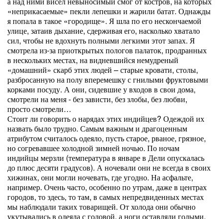
а над ними висел невыносимый смог от костров, на которых
«неприкасаемые» пекли лепешки и жарили батат. Однажды
я попала в такое «городище». Я шла по его нескончаемой
улице, затаив дыхание, сдерживая его, насколько хватало
сил, чтобы не вдохнуть полными легкими этот запах. Я
смотрела из-за приоткрытых пологов палаток, продранных
в нескольких местах, на видневшийся немудреный
«домашний» скарб этих людей – старые кровати, столы,
разбросанную на полу вперемешку с гнилыми фруктовыми
корками посуду. А они, сидевшие у входов в свои дома,
смотрели на меня - без зависти, без злобы, без любви,
просто смотрели…
Стоит ли говорить о нарядах этих индийцев? Одеждой их
назвать было трудно. Самым важным и драгоценным
атрибутом считалось одеяло, пусть старое, рваное, грязное,
но согревавшее холодной зимней ночью. По ночам
индийцы мерзли (температура в январе в Дели опускалась
до плюс десяти градусов). А ночевали они не всегда в своих
хижинах, они могли ночевать, где угодно. На асфальте,
например. Очень часто, особенно по утрам, даже в центрах
городов, то здесь, то там, в самых непредвиденных местах
мы наблюдали таких товарищей. От холода они обычно
укутывались в одеяла с головой, а ноги оставляли голыми,