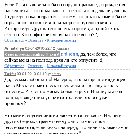
Если бы я выловила тебя на пару лет раньше, до рождения
наследника, а то от малыша на несколько недель не уедешь.
Подожду, пока подрастет. Потому что никто кроме тебя не
отреагировал позитивно на запрос о путешествии в
Антарктиду. Друг категорически против, а одной ехать
скучно. Кто пофоткает меня на фоне всего? :)
Обратиться
-
Ответить
-
К полной версии
02-04-2010-22:12
удалить
Annataliya
antnerm
, да, тем более, что
Ответ на комментарий aprilhaxar
#
сейчас меня на полгода вряд ли кто отпустит. :))
Обратиться
-
Ответить
-
К полной версии
03-04-2010-01:12
удалить
Табби
Да, весьма любопытно! Наверно, с точки зрения индийцев
нас в Москве практически всех можно в высшую касту
отнести... А каст по-моему больше трех в Индии, там еще
воины, священники, еще кто-то... или это все уже в
прошлом?
Что мне всегда непонятно насчет низшей касты Индии и
других бедных стран - почему они с такой силой
размножаются, если знают наперед, что ничего кроме самой
суровой нищеты их детям не светит?