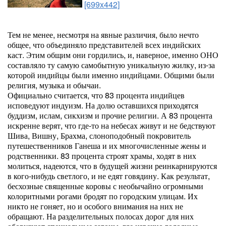
[699x442]
Тем не менее, несмотря на явные различия, было нечто
общее, что объединяло представителей всех индийских
каст. Этим общим они гордились, и, наверное, именно ОНО
составляло ту самую самобытную уникальную жилку, из-за
которой индийцы были именно индийцами. Общими были
религия, музыка и обычаи.
Официально считается, что 83 процента индийцев
исповедуют индуизм. На долю оставшихся приходятся
буддизм, ислам, сикхизм и прочие религии. А 83 процента
искренне верят, что где-то на небесах живут и не бедствуют
Шива, Вишну, Брахма, слоноподобный покровитель
путешественников Ганеша и их многочисленные жены и
родственники. 83 процента строят храмы, ходят в них
молиться, надеются, что в будущей жизни реинкарнируются
в кого-нибудь светлого, и не едят говядину. Как результат,
бесхозные священные коровы с необычайно огромными
колоритными рогами бродят по городским улицам. Их
никто не гоняет, но и особого внимания на них не
обращают. На разделительных полосах дорог для них