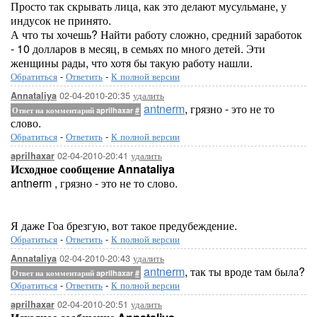
Просто так скрывать лица, как это делают мусульмане, у
индусок не принято.
А что ты хочешь? Найти работу сложно, средний заработок
- 10 долларов в месяц, в семьях по много детей. Эти
женщины рады, что хотя бы такую работу нашли.
Обратиться
-
Ответить
-
К полной версии
02-04-2010-20:35
удалить
Annataliya
antnerm
, грязно - это не то
Ответ на комментарий aprilhaxar
#
слово.
Обратиться
-
Ответить
-
К полной версии
02-04-2010-20:41
удалить
aprilhaxar
Исходное сообщение Annataliya
antnerm , грязно - это не то слово.
Я даже Гоа брезгую, вот такое предубеждение.
Обратиться
-
Ответить
-
К полной версии
02-04-2010-20:43
удалить
Annataliya
antnerm
, так ты вроде там была?
Ответ на комментарий aprilhaxar
#
Обратиться
-
Ответить
-
К полной версии
02-04-2010-20:51
удалить
aprilhaxar