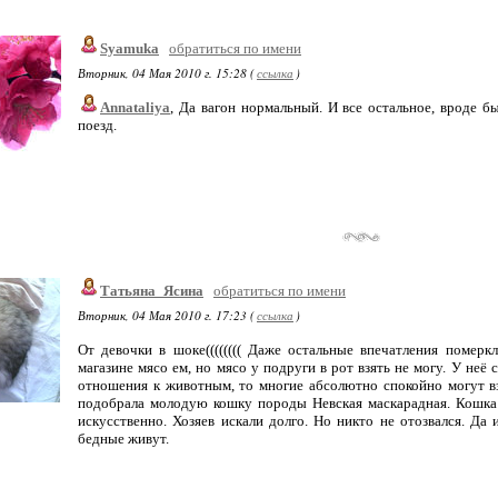
Syamuka
обратиться по имени
Вторник, 04 Мая 2010 г. 15:28 (
ссылка
)
Annataliya
, Да вагон нормальный. И все остальное, вроде бы
поезд.
Татьяна_Ясина
обратиться по имени
Вторник, 04 Мая 2010 г. 17:23 (
ссылка
)
От девочки в шоке(((((((( Даже остальные впечатления померкл
магазине мясо ем, но мясо у подруги в рот взять не могу. У неё 
отношения к животным, то многие абсолютно спокойно могут вз
подобрала молодую кошку породы Невская маскарадная. Кошка 
искусственно. Хозяев искали долго. Но никто не отозвался. Да 
бедные живут.