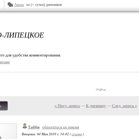
Авось
из (+ сутки) дневников
-ЛИПЕЦКОЕ
то для удобства комментирования.
щение
« Пред. запись
—
К дневнику
—
След. запись »
ь
Табби
обратиться по имени
Вторник, 04 Мая 2010 г. 14:02 (
ссылка
)