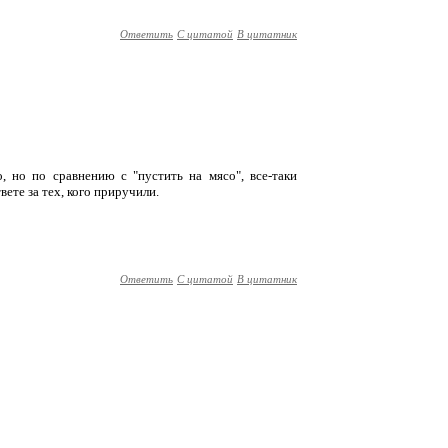
Ответить
С цитатой
В цитатник
о, но по сравнению с "пустить на мясо", все-таки
ете за тех, кого приручили.
Ответить
С цитатой
В цитатник