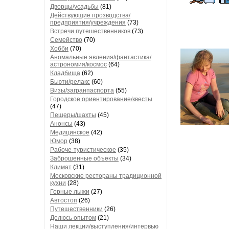
Дворцы/усадьбы
(81)
Действующие прозводства/
предприятия/учреждения
(73)
Встречи путешественников
(73)
Семейство
(70)
Хобби
(70)
Аномальные явления/фантастика/
астрономия/космос
(64)
Кладбища
(62)
Бьюти/релакс
(60)
Визы/загранпаспорта
(55)
Городское ориентирование/квесты
(47)
Пещеры/шахты
(45)
Анонсы
(43)
Медицинское
(42)
Юмор
(38)
Рабоче-туристическое
(35)
Заброшенные объекты
(34)
Климат
(31)
Московские рестораны традиционной
кухни
(28)
Горные лыжи
(27)
Автостоп
(26)
Путешественники
(26)
Делюсь опытом
(21)
Наши лекции/выступления/интервью