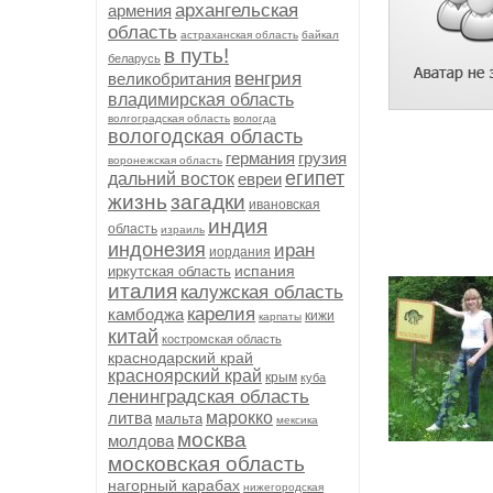
архангельская
армения
область
астраханская область
байкал
в путь!
беларусь
венгрия
великобритания
владимирская область
волгоградская область
вологда
вологодская область
германия
грузия
воронежская область
египет
дальний восток
евреи
жизнь
загадки
ивановская
индия
область
израиль
индонезия
иран
иордания
испания
иркутская область
италия
калужская область
карелия
камбоджа
кижи
карпаты
китай
костромская область
краснодарский край
красноярский край
крым
куба
ленинградская область
литва
марокко
мальта
мексика
москва
молдова
московская область
нагорный карабах
нижегородская