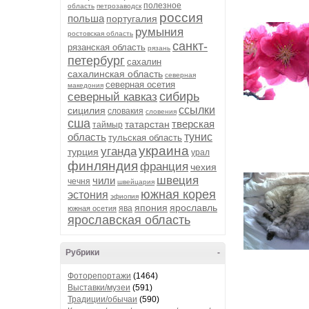
полезное
область
петрозаводск
россия
польша
португалия
румыния
ростовская область
санкт-
рязанская область
рязань
петербург
сахалин
сахалинская область
северная
северная осетия
македония
сибирь
северный кавказ
ссылки
сицилия
словакия
словения
сша
тверская
татарстан
таймыр
область
тунис
тульская область
украина
уганда
турция
урал
финляндия
франция
чехия
швеция
чили
чечня
швейцария
южная корея
эстония
эфиопия
япония
ярославль
ява
южная осетия
ярославская область
Рубрики
-
Фоторепортажи
(1464)
Выставки/музеи
(591)
Традиции/обычаи
(590)