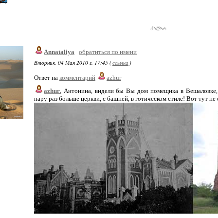
Annataliya
обратиться по имени
Вторник, 04 Мая 2010 г. 17:45 (
ссылка
)
Ответ на
комментарий
azhur
azhur
, Антонина, видели бы Вы дом помещика в Вешаловке,
пару раз больше церкви, с башней, в готическом стиле! Вот тут не