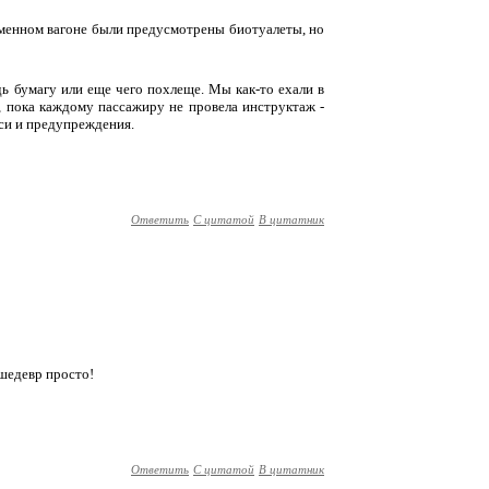
ирменном вагоне были предусмотрены биотуалеты, но
дь бумагу или еще чего похлеще. Мы как-то ехали в
, пока каждому пассажиру не провела инструктаж -
иси и предупреждения.
Ответить
С цитатой
В цитатник
 шедевр просто!
Ответить
С цитатой
В цитатник