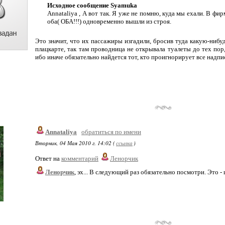
Исходное сообщение Syamuka
Annataliya , А вот так. Я уже не помню, куда мы ехали. В ф
оба( ОБА!!!) одновременно вышли из строя.
Это значит, что их пассажиры изгадили, бросив туда какую-нибу
плацкарте, так там проводница не открывала туалеты до тех пор
ибо иначе обязательно найдется тот, кто проигнорирует все надп
Annataliya
обратиться по имени
Вторник, 04 Мая 2010 г. 14:02 (
ссылка
)
Ответ на
комментарий
Ленорчик
Ленорчик
, эх... В следующий раз обязательно посмотри. Это -