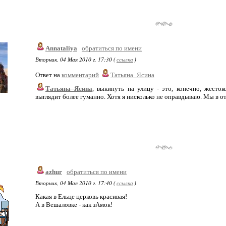
Annataliya
обратиться по имени
Вторник, 04 Мая 2010 г. 17:30 (
ссылка
)
Ответ на
комментарий
Татьяна_Ясина
Татьяна_Ясина
, выкинуть на улицу - это, конечно, жесток
выглядит более гуманно. Хотя я нисколько не оправдываю. Мы в отв
azhur
обратиться по имени
Вторник, 04 Мая 2010 г. 17:40 (
ссылка
)
Какая в Ельце церковь красивая!
А в Вешаловке - как зАмок!