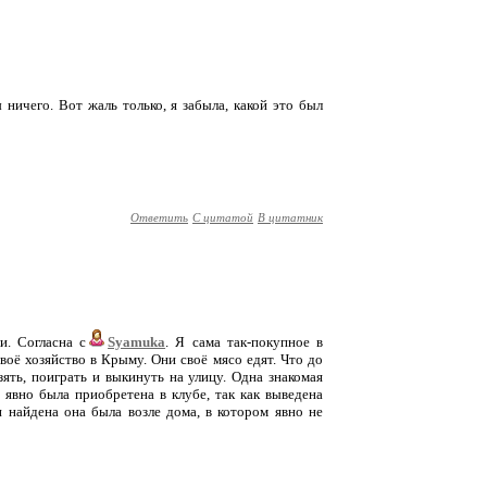
 ничего. Вот жаль только, я забыла, какой это был
Ответить
С цитатой
В цитатник
и. Согласна с
Syamuka
. Я сама так-покупное в
своё хозяйство в Крыму. Они своё мясо едят. Что до
ять, поиграть и выкинуть на улицу. Одна знакомая
явно была приобретена в клубе, так как выведена
и найдена она была возле дома, в котором явно не