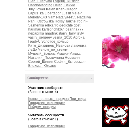
Elen_i_rebyata
Evgenij_Ruskich
Handbalancing
Heler
JBekkie
JulyFlower
Kelen
Khan-Dragon
Lapus_ka
Libertador
Lussit
Mela-ni
Melody-143
Nam
Natalya4455
Nattaliya
Pani_Ostrowska
Roksy
Taikhe
Yogini-
Sashenka
erlika
fro
gedichte
gost
harimau
karlsonchik67
lozanna777
nepaprika
nnadink
starry_fairy
teyty
vasily_sergeev
vesna_2010
Аргона
Граф-С
Золотое_кольцо
Катя_Дизайнер_Иванова
Лаконика
ЛеДо
Мелом_по_стеклу
Мудрый_Бодрис
Мышка-Машка
Наталия_Прошунина
Норманн
Сергей_Щипин
София_Выговская-
Блехман
Юксаре
Сообщества
-
Участник сообществ
(Всего в списке: 4)
Кошки_разных_народов
Пни_мира
Городские_взломщики
Пойдем_поедим
Читатель сообществ
(Всего в списке: 1)
Городские_взломщики