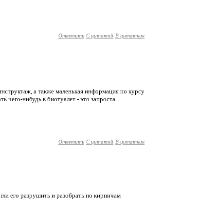
Ответить
С цитатой
В цитатник
е инструктаж, а также маленькая информация по курсу
ть чего-нибудь в биотуалет - это запроста.
Ответить
С цитатой
В цитатник
огли его разрушить и разобрать по кирпичам