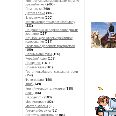
Крепости/замки/монастыри/ кремли/
храмы/мечети
(460)
Памятники
(360)
Детская тема
(307)
Блюда/кухня
(250)
Театры/концерты/фестивали/шоу
(233)
Национальные парки/заповедники/
зоопарки
(217)
Игры/конкурсы/тесты/ рейтинги/
голосования
(214)
Железные дороги/метро/трамваи
(190)
Планы/маршруты
(166)
Корабли/лодки
(162)
Праздники
(161)
Приветствия
(161)
Гостиницы/базы отдыха/санатории
(154)
Фотографии
(150)
Кино
(149)
Книги/путеводители/карты
(138)
Авиа
(106)
Народности
(103)
Мои истории
(102)
Мастер-классы
(96)
Готовим без лука
(91)
Автобусы/автомобили
(84)