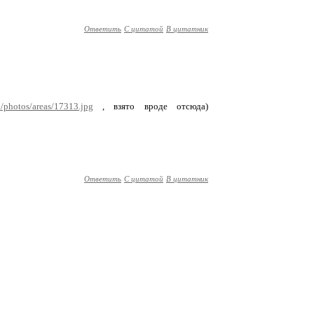
Ответить
С цитатой
В цитатник
/photos/areas/17313.jpg
, взято вроде отсюда)
Ответить
С цитатой
В цитатник