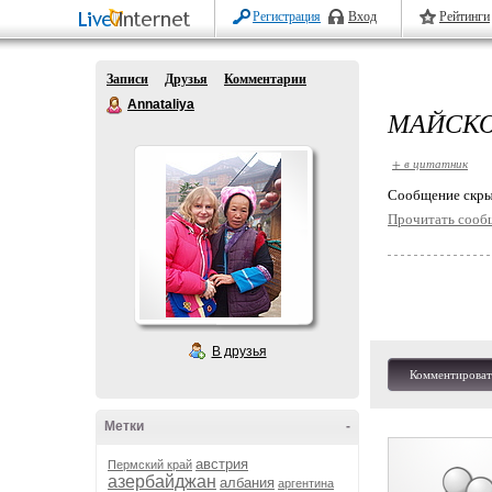
Регистрация
Вход
Рейтинги
Записи
Друзья
Комментарии
Annataliya
МАЙСКО
+ в цитатник
Cообщение скры
Прочитать сооб
В друзья
Комментироват
Метки
-
австрия
Пермский край
азербайджан
албания
аргентина