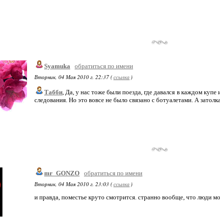
Syamuka
обратиться по имени
Вторник, 04 Мая 2010 г. 22:37 (
ссылка
)
Табби
, Да, у нас тоже были поезда, где давался в каждом куп
следования. Но это вовсе не было связано с ботуалетами. А затолка
mr_GONZO
обратиться по имени
Вторник, 04 Мая 2010 г. 23:03 (
ссылка
)
и правда, поместье круто смотрится. странно вообще, что люди м