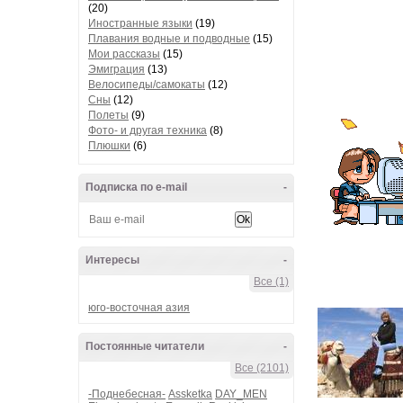
(20)
Иностранные языки
(19)
Плавания водные и подводные
(15)
Мои рассказы
(15)
Эмиграция
(13)
Велосипеды/самокаты
(12)
Сны
(12)
Полеты
(9)
Фото- и другая техника
(8)
Плюшки
(6)
Подписка по e-mail
-
Интересы
-
Все (1)
юго-восточная азия
Постоянные читатели
-
Все (2101)
-Поднебесная-
Assketka
DAY_MEN