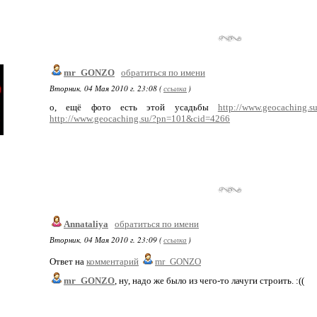
mr_GONZO
обратиться по имени
Вторник, 04 Мая 2010 г. 23:08 (
ссылка
)
о, ещё фото есть этой усадьбы
http://www.geocaching.su
http://www.geocaching.su/?pn=101&cid=4266
Annataliya
обратиться по имени
Вторник, 04 Мая 2010 г. 23:09 (
ссылка
)
Ответ на
комментарий
mr_GONZO
mr_GONZO
, ну, надо же было из чего-то лачуги строить. :((